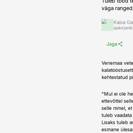
Tuleb tööd t
väga ranged
Kaisa Ga
ajakirjanik
Jaga
Venemaa veter
kalatööstuset
kehtestatud p
"Mul ei ole he
ettevõttel sel
selle nimel, 
tuleb vaadata
Lisaks tuleb 
esmane ülesa