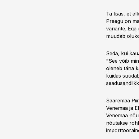
Ta lisas, et 
Praegu on maa
variante. Ega
muudab olukor
Seda, kui kau
"See võib min
oleneb täna k
kuidas suudab
seadusandlikku
Saaremaa Piim
Venemaa ja ELi
Venemaa nõude
nõutakse rohk
importtoorain