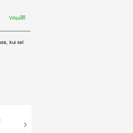
Vihja
se, kui sel
30.01.14, 11:58
t
Debatt: Ühistuline piimatööstus ta