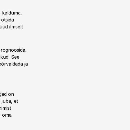
b kalduma.
 otsida
üüd ilmselt
prognoosida.
ikud. See
kõrvaldada ja
tjad on
 juba, et
imist
us oma