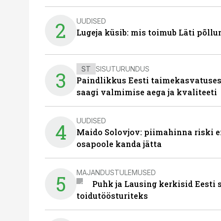
UUDISED
2
Lugeja küsib: mis toimub Läti põll
ST
SISUTURUNDUS
3
Paindlikkus Eesti taimekasvatuses
saagi valmimise aega ja kvaliteeti
UUDISED
4
Maido Solovjov: piimahinna riski ei
osapoole kanda jätta
MAJANDUSTULEMUSED
5
Puhk ja Lausing kerkisid Eesti
toidutöösturiteks