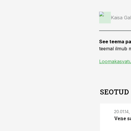
Kaisa Ga
See teema pa
teemal ilmub m
Loomakasvat
SEOTUD
20.01.14,
Vene s