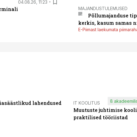
04.08.26, 11:23
MAJANDUSTULEMUSED
rminali
Põllumajanduse tip
kerkis, kasum samas ni
E-Piimast laekumata piimaraha
8 akadeemilis
iasäästlikud lahendused
IT KOOLITUS
Muutuste juhtimise kooli
praktilised tööriistad