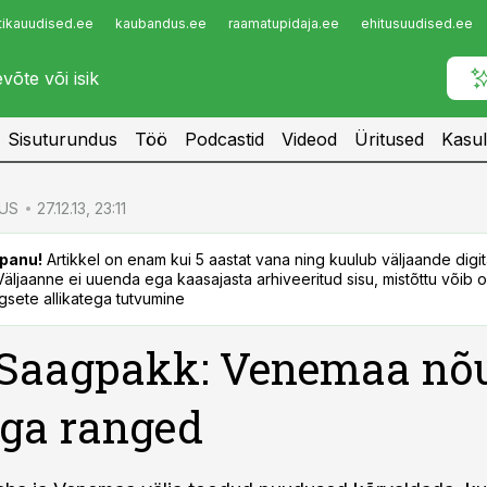
tikauudised.ee
kaubandus.ee
raamatupidaja.ee
ehitusuudised.ee
Infopank
Radar
Sisuturundus
Töö
Podcastid
Videod
Üritused
Kasul
US
27.12.13, 23:11
panu!
Artikkel on enam kui 5 aastat vana ning kuulub väljaande digi
. Väljaanne ei uuenda ega kaasajasta arhiveeritud sisu, mistõttu võib ol
sete allikatega tutvumine
 Saagpakk: Venemaa nõ
ga ranged