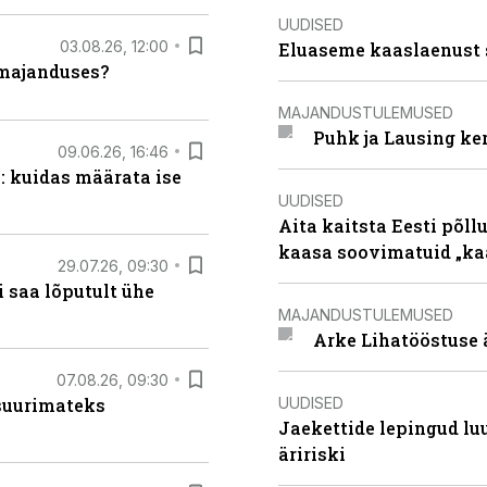
UUDISED
03.08.26, 12:00
Eluaseme kaaslaenust 
umajanduses?
MAJANDUSTULEMUSED
Puhk ja Lausing ke
09.06.26, 16:46
: kuidas määrata ise
UUDISED
Aita kaitsta Eesti põllu
kaasa soovimatuid „kaa
29.07.26, 09:30
 saa lõputult ühe
MAJANDUSTULEMUSED
Arke Lihatööstuse 
07.08.26, 09:30
UUDISED
 suurimateks
Jaekettide lepingud luub
äririski