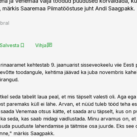
eha ja Venemaa välja toodud puudused kõrvaldada, ku
, märkis Saaremaa Piimatööstuse juht Andi Saagpakk.
bral
Salvesta
Vihja
inaaramet kehtestab 9. jaanuarist sisseveokeelu viie Eesti 
tevõtte toodangule, kehtima jäävad ka juba novembris kahel
iirangud.
tkel seda tabelit laua peal, et mis täpselt valesti oli. Aga eg
lest paremaks küll ei lähe. Arvan, et nüüd tuleb tööd teha 
et saada Venemaa otsus kätte, et saada aru täpselt, kus on 
 ka seda, kas saab midagi vaidlustada. Minu arvamus on, et k
asuda puuduste lahendamise ja täitmise osa juurde. Eks see 
nne," märkis Saagpakk.