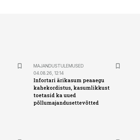
MAJANDUSTULEMUSED
04.08.26, 12:14
Infortari ärikasum peaaegu
kahekordistus, kasumlikkust
toetasid ka uued
põllumajandusettevõtted
ST