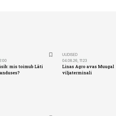
UUDISED
2:00
04.08.26, 11:23
sib: mis toimub Läti
Linas Agro avas Muugal
anduses?
viljaterminali