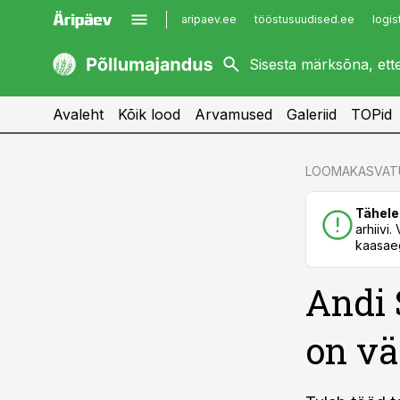
aripaev.ee
tööstusuudised.ee
logis
kaubandus.ee
imelineajalugu.ee
kinnisvarauudised.ee
imelineteadus.ee
Avaleht
Kõik lood
Arvamused
Galeriid
TOPid
cebook
cebook
LOOMAKASVAT
Twitter)
Twitter)
Tähele
kedIn
kedIn
arhiivi
kaasaeg
ail
ail
Andi
k
k
on vä