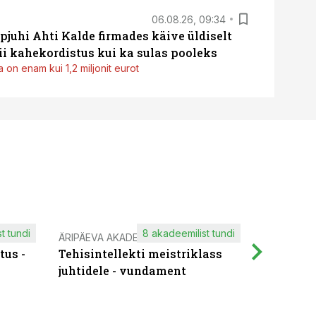
06.08.26, 09:34
pjuhi Ahti Kalde firmades käive üldiselt
i kahekordistus kui ka sulas pooleks
 on enam kui 1,2 miljonit eurot
t tundi
8 akadeemilist tundi
ÄRIPÄEVA AKADEEMIA
IT KOOLIT
tus -
Tehisintellekti meistriklass
Muutuste
juhtidele - vundament
praktilis