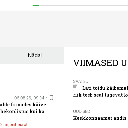
Nädal
VIIMASED U
SAATED
Läti toidu käibema
riik teeb seal tugevat k
06.08.26, 09:34
alde firmades käive
ahekordistus kui ka
UUDISED
Keskkonnaamet andis J
 miljonit eurot