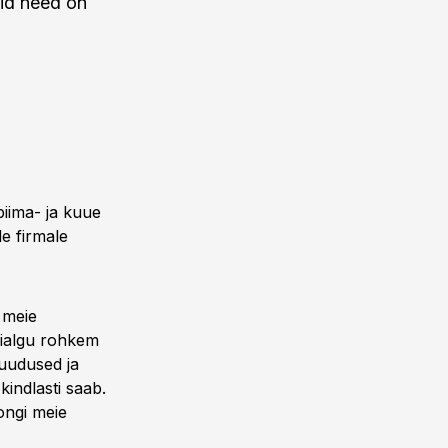
id need on
piima- ja kuue
e firmale
a meie
esialgu rohkem
puudused ja
indlasti saab.
ongi meie