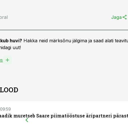
bral
Jaga
kub huvi?
Hakka neid märksõnu jälgima ja saad alati teavitu
idagi uut!
us
 LOOD
 09:59
aadik muretseb Saare piimatööstuse äripartneri päras