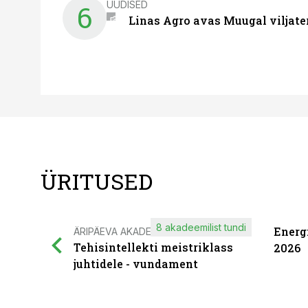
UUDISED
6
Linas Agro avas Muugal viljate
ÜRITUSED
8 akadeemilist tundi
Energ
ÄRIPÄEVA AKADEEMIA
Tehisintellekti meistriklass
2026
juhtidele - vundament