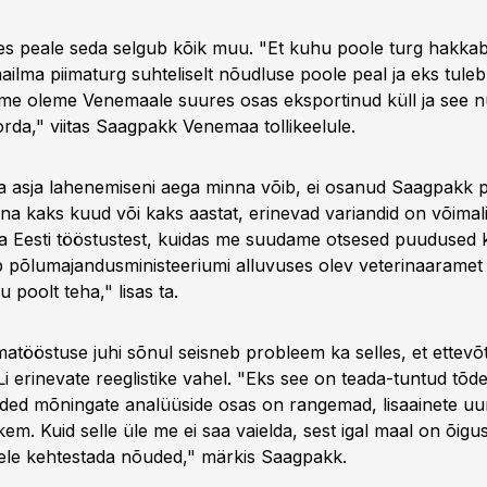
alles peale seda selgub kõik muu. "Et kuhu poole turg hakka
ilma piimaturg suhteliselt nõudluse poole peal ja eks tuleb
 me oleme Venemaale suures osas eksportinud küll ja see n
da," viitas Saagpakk Venemaa tollikeelule.
a asja lahenemiseni aega minna võib, ei osanud Saagpakk 
na kaks kuud või kaks aastat, erinevad variandid on võimal
a Eesti tööstustest, kuidas me suudame otsesed puudused 
 põlumajandusministeeriumi alluvuses olev veterinaaramet
 poolt teha," lisas ta.
atööstuse juhi sõnul seisneb probleem ka selles, et ettevõ
 erinevate reeglistike vahel. "Eks see on teada-tuntud tõde
d mõningate analüüside osas on rangemad, lisaainete uur
em. Kuid selle üle me ei saa vaielda, sest igal maal on õig
ele kehtestada nõuded," märkis Saagpakk.