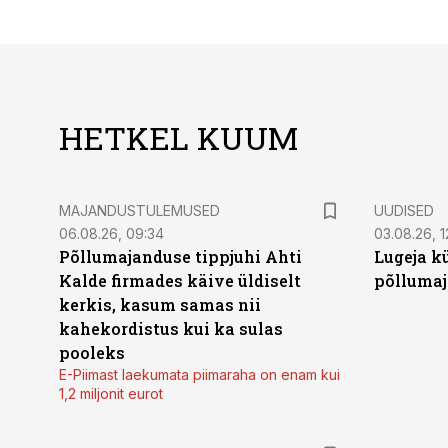
HETKEL KUUM
MAJANDUSTULEMUSED
UUDISED
06.08.26, 09:34
03.08.26, 1
Põllumajanduse tippjuhi Ahti
Lugeja kü
Kalde firmades käive üldiselt
põllumaj
kerkis, kasum samas nii
kahekordistus kui ka sulas
pooleks
E-Piimast laekumata piimaraha on enam kui
1,2 miljonit eurot