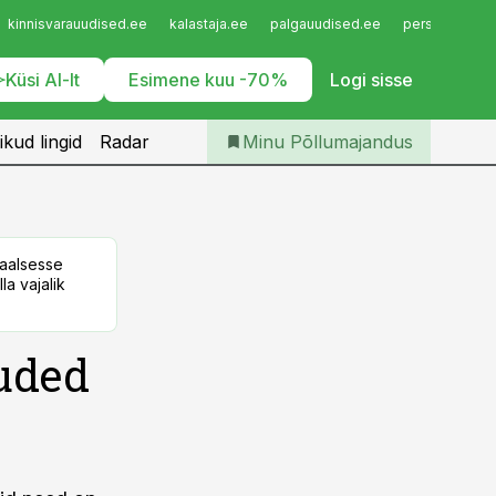
Iseteenindus
kinnisvarauudised.ee
kalastaja.ee
palgauudised.ee
personaliuudi
Telli Põllumajandus
Küsi AI-lt
Esimene kuu -70%
Logi sisse
ikud lingid
Radar
Minu Põllumajandus
taalsesse
la vajalik
uded