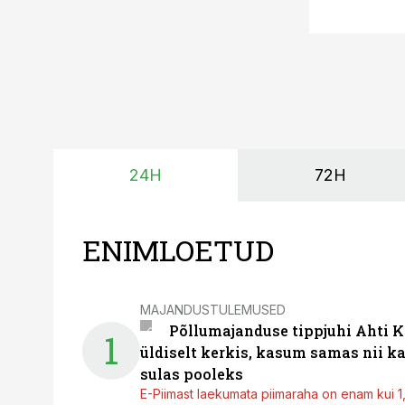
24H
72H
ENIMLOETUD
MAJANDUSTULEMUSED
Põllumajanduse tippjuhi Ahti K
1
üldiselt kerkis, kasum samas nii k
sulas pooleks
E-Piimast laekumata piimaraha on enam kui 1,2