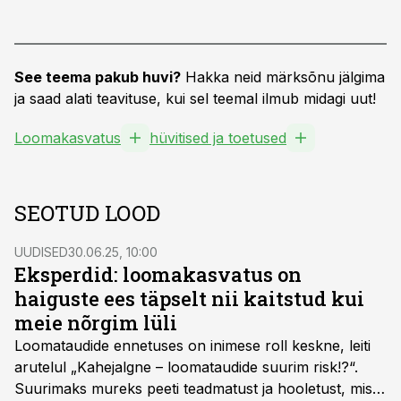
See teema pakub huvi?
Hakka neid märksõnu jälgima
ja saad alati teavituse, kui sel teemal ilmub midagi uut!
Loomakasvatus
hüvitised ja toetused
SEOTUD LOOD
UUDISED
30.06.25, 10:00
Eksperdid: loomakasvatus on
haiguste ees täpselt nii kaitstud kui
meie nõrgim lüli
Loomataudide ennetuses on inimese roll keskne, leiti
arutelul „Kahejalgne – loomataudide suurim risk!?“.
Suurimaks mureks peeti teadmatust ja hooletust, mis