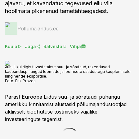
ajavaru, et kavandatud tegevused ellu viia
hoolimata pikenenud tarnetähtaegadest.
Põllumajandus.ee
Kuula
Jaga
Salvesta
Vihja
Juhul, kui riigis tuvastatakse suu- ja sõrataud, rakenduvad
kaubanduspiirangud loomade ja loomsete saadustega kauplemisele
ning nende ekspordile.
Foto:
Erik Prozes
Pärast Euroopa Liidus suu- ja sõrataudi puhangu
ametlikku kinnitamist alustasid põllumajandustootjad
aktiivselt bioohutuse tõstmiseks vajalike
investeeringute tegemist.