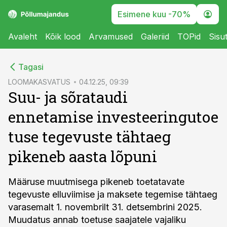
Esimene kuu -70%
Avaleht
Kõik lood
Arvamused
Galeriid
TOPid
Sisu
cebook
Tagasi
Twitter)
LOOMAKASVATUS
04.12.25, 09:39
Suu- ja sõrataudi
kedIn
ennetamise investeeringutoe
ail
tuse tegevuste tähtaeg
k
pikeneb aasta lõpuni
Määruse muutmisega pikeneb toetatavate
tegevuste elluviimise ja maksete tegemise tähtaeg
varasemalt 1. novembrilt 31. detsembrini 2025.
Muudatus annab toetuse saajatele vajaliku