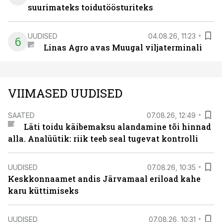
suurimateks toidutöösturiteks
UUDISED
04.08.26, 11:23
6
Linas Agro avas Muugal viljaterminali
VIIMASED UUDISED
SAATED
07.08.26, 12:49
Läti toidu käibemaksu alandamine tõi hinnad
alla. Analüütik: riik teeb seal tugevat kontrolli
UUDISED
07.08.26, 10:35
Keskkonnaamet andis Järvamaal eriload kahe
karu küttimiseks
UUDISED
07.08.26, 10:31