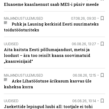
Eluaseme kaaslaenust saab MES-i püsiv meede
MAJANDUSTULEMUSED
07.08.26, 09:30
Puhk ja Lausing kerkisid Eesti suurimateks
toidutöösturiteks
UUDISED
06.08.26, 13:27
Aita kaitsta Eesti põllumajandust, metsi ja
loodust – ära too reisilt kaasa soovimatuid
„kaasreisijaid“
MAJANDUSTULEMUSED
06.08.26, 12:15
Arke Lihatööstuse ärikasum kasvas üle
kaheksa korra
UUDISED
06.08.26, 10:14
Jaekettide lepingud luubi all: tootjale ei tohi