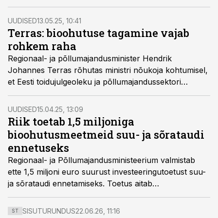
võib viia massiliste haigestumiste ja hukkamisteni.
UUDISED
13.05.25, 10:41
Terras: bioohutuse tagamine vajab
rohkem raha
Regionaal- ja põllumajandusminister Hendrik
Johannes Terras rõhutas ministri nõukoja kohtumisel,
et Eesti toidujulgeoleku ja põllumajandussektori
kaitsmiseks on vältimatu suurendada investeeringuid
bioohutusse.
UUDISED
15.04.25, 13:09
Riik toetab 1,5 miljoniga
bioohutusmeetmeid suu- ja sõrataudi
ennetuseks
Regionaal- ja Põllumajandusministeerium valmistab
ette 1,5 miljoni euro suurust investeeringutoetust suu-
ja sõrataudi ennetamiseks. Toetus aitab
põllumajandusettevõtjatel investeerida bioohutusse, et
vältida taudi jõudmist loomakasvatushoonesse ning
SISUTURUNDUS
22.06.26, 11:16
ST