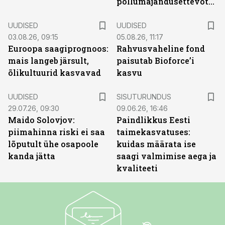
põllumajandusettevõtted
UUDISED
UUDISED
03.08.26, 09:15
05.08.26, 11:17
Euroopa saagiprognoos:
Rahvusvaheline fond
mais langeb järsult,
paisutab Bioforce’i
õlikultuurid kasvavad
kasvu
ST
UUDISED
SISUTURUNDUS
29.07.26, 09:30
09.06.26, 16:46
Maido Solovjov:
Paindlikkus Eesti
piimahinna riski ei saa
taimekasvatuses:
lõputult ühe osapoole
kuidas määrata ise
kanda jätta
saagi valmimise aega ja
kvaliteeti