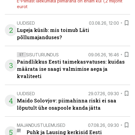
E-Piimast laekumata piimaraha on enam kui 1,2 miljonit
eurot
UUDISED
03.08.26, 12:00
2
Lugeja küsib: mis toimub Läti
põllumajanduses?
SISUTURUNDUS
09.06.26, 16:46
ST
Paindlikkus Eesti taimekasvatuses: kuidas
3
määrata ise saagi valmimise aega ja
kvaliteeti
UUDISED
29.07.26, 09:30
4
Maido Solovjov: piimahinna riski ei saa
lõputult ühe osapoole kanda jätta
MAJANDUSTULEMUSED
07.08.26, 09:30
5
Puhk ja Lausing kerkisid Eesti