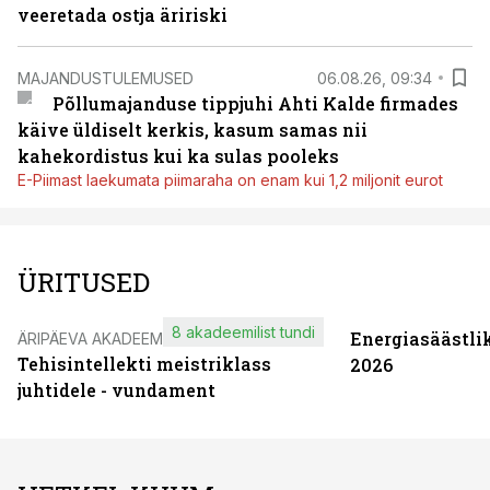
veeretada ostja äririski
MAJANDUSTULEMUSED
06.08.26, 09:34
Põllumajanduse tippjuhi Ahti Kalde firmades
käive üldiselt kerkis, kasum samas nii
kahekordistus kui ka sulas pooleks
E-Piimast laekumata piimaraha on enam kui 1,2 miljonit eurot
ÜRITUSED
8 akadeemilist tundi
Energiasäästli
ÄRIPÄEVA AKADEEMIA
Tehisintellekti meistriklass
2026
juhtidele - vundament