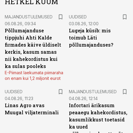
HETKEL KUUM
MAJANDUSTULEMUSED
UUDISED
06.08.26, 09:34
03.08.26, 12:00
Põllumajanduse
Lugeja küsib: mis
tippjuhi Ahti Kalde
toimub Läti
firmades käive üldiselt
põllumajanduses?
kerkis, kasum samas
nii kahekordistus kui
ka sulas pooleks
E-Piimast laekumata piimaraha
on enam kui 1,2 miljonit eurot
UUDISED
MAJANDUSTULEMUSED
04.08.26, 11:23
04.08.26, 12:14
Linas Agro avas
Infortari ärikasum
Muugal viljaterminali
peaaegu kahekordistus,
kasumlikkust toetasid
ka uued