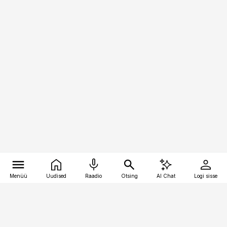
Menüü
Uudised
Raadio
Otsing
AI Chat
Logi sisse
Vana-Lõuna 39/1, 19094 Tallinn