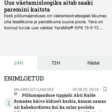
takistada selle levikut.
Uus väetamisloogika aitab saaki
paremini kaitsta
Eesti põllumajanduses on väetamisstrateegiad liikumas
üha teadlikuma ja paindlikuma suuna poole. Yara on
toonud turule uue väetise YaraMila® NPK 13-5-17,
mille eesmärk on mitte ainult parandada saagikust,
vaid ka muuta põllumeeste mõtteviisi väetamise
ajastuse ja koguste osas.
24H
72H
Nädal
ENIMLOETUD
MAJANDUSTULEMUSED
06.08.26, 09:34
Põllumajanduse tippjuhi Ahti Kalde
firmades käive üldiselt kerkis, kasum samas
1
nii kahekordistus kui ka sulas pooleks