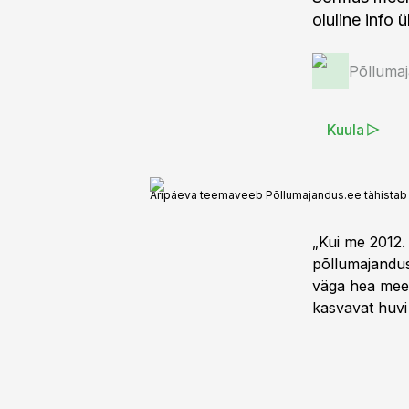
oluline info 
Põlluma
Kuula
Äripäeva teemaveeb Põllumajandus.ee tähistab 
„Kui me 2012.
põllumajanduss
väga hea meel
kasvavat huvi