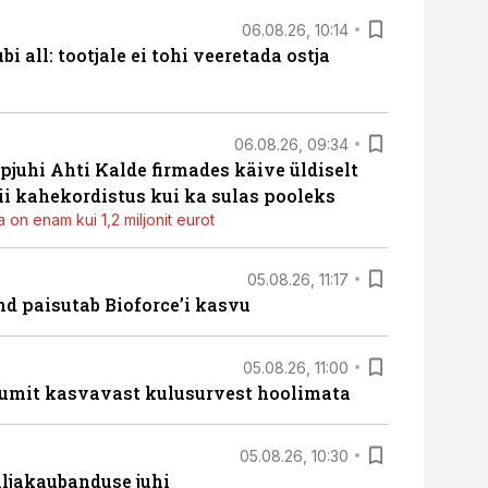
06.08.26, 10:14
i all: tootjale ei tohi veeretada ostja
06.08.26, 09:34
pjuhi Ahti Kalde firmades käive üldiselt
i kahekordistus kui ka sulas pooleks
 on enam kui 1,2 miljonit eurot
05.08.26, 11:17
d paisutab Bioforce’i kasvu
05.08.26, 11:00
umit kasvavast kulusurvest hoolimata
05.08.26, 10:30
ljakaubanduse juhi