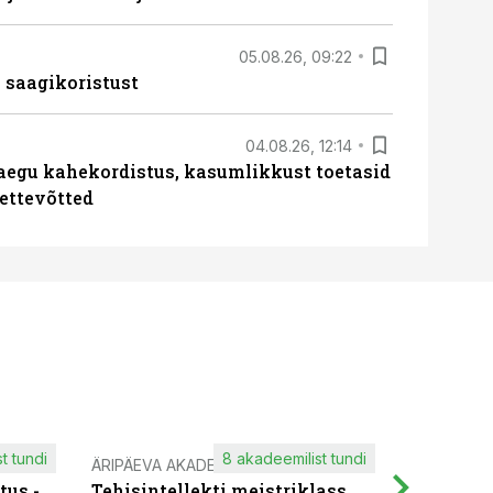
05.08.26, 09:22
 saagikoristust
04.08.26, 12:14
aegu kahekordistus, kasumlikkust toetasid
ettevõtted
t tundi
8 akadeemilist tundi
ÄRIPÄEVA AKADEEMIA
IT KOOLIT
tus -
Tehisintellekti meistriklass
Muutuste