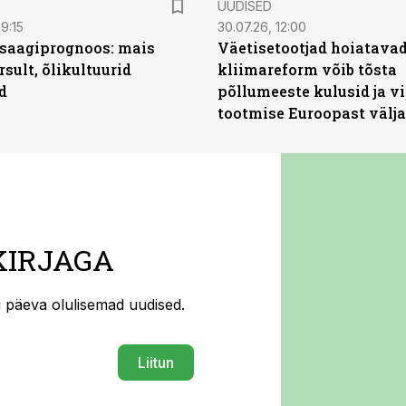
UUDISED
9:15
30.07.26, 12:00
saagiprognoos: mais
Väetisetootjad hoiatavad
rsult, õlikultuurid
kliimareform võib tõsta
d
põllumeeste kulusid ja vi
tootmise Euroopast välja
KIRJAGA
ti päeva olulisemad uudised.
Liitun