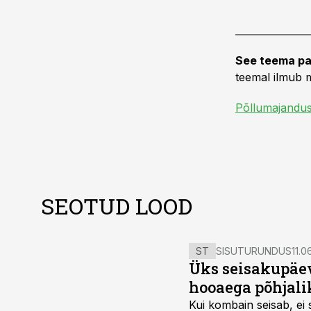
See teema pa
teemal ilmub m
Põllumajandu
SEOTUD LOOD
ST
SISUTURUNDUS
11.0
Üks seisakupäev
hooaega põhjali
Kui kombain seisab, ei 