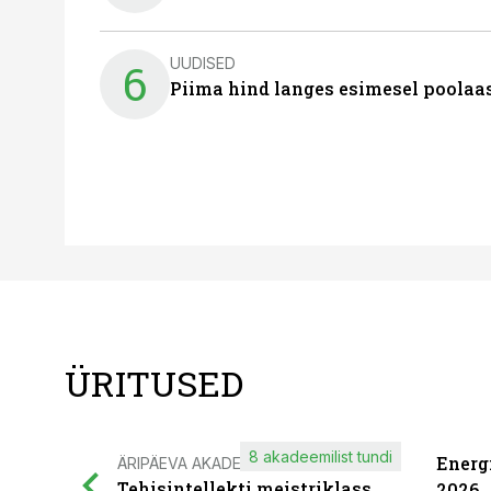
UUDISED
6
Piima hind langes esimesel poolaast
ÜRITUSED
8 akadeemilist tundi
Energ
ÄRIPÄEVA AKADEEMIA
Tehisintellekti meistriklass
2026