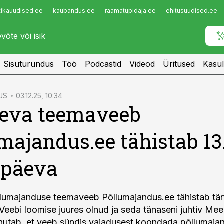
tikauudised.ee
kaubandus.ee
raamatupidaja.ee
ehitusuudised.ee
Infopank
Radar
Sisuturundus
Töö
Podcastid
Videod
Üritused
Kasul
US
03.12.25, 10:34
äeva teemaveeb
majandus.ee tähistab 13
ipäeva
llumajanduse teemaveeb Põllumajandus.ee tähistab tä
Veebi loomise juures olnud ja seda tänaseni juhtiv Mee
utab, et veeb sündis vajadusest koondada põllumajan