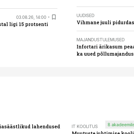
UUDISED
03.08.26, 14:00
Vihmane juuli pidurdas
al ligi 15 protsenti
MAJANDUSTULEMUSED
Infortari ärikasum pea
ka uued põllumajandus
8 akadeemilis
iasäästlikud lahendused
IT KOOLITUS
Muutuste juhtimise kooli