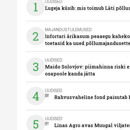
UUDISED
1
Lugeja küsib: mis toimub Läti põll
MAJANDUSTULEMUSED
2
Infortari ärikasum peaaegu kaheko
toetasid ka uued põllumajandusett
UUDISED
3
Maido Solovjov: piimahinna riski ei
osapoole kanda jätta
UUDISED
4
Rahvusvaheline fond paisutab B
UUDISED
5
Linas Agro avas Muugal viljate