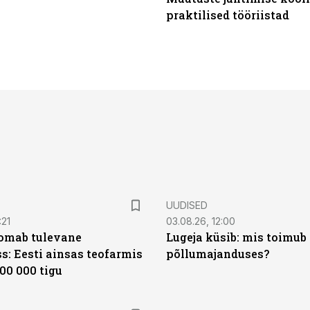
praktilised tööriistad
UUDISED
:21
03.08.26, 12:00
oomab tulevane
Lugeja küsib: mis toimub 
s: Eesti ainsas teofarmis
põllumajanduses?
00 000 tigu