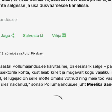
ühte selgesse ja usaldusväärsesse kanalisse.
jandus.ee
Jaga
Salvesta
Vihja
13. sünnipäeva.
Foto:
Pixabay
 aastal Põllumajandus.ee käivitasime, oli eesmärk selge – p
ektorile kohta, kust leiab kiirelt ja mugavalt kogu vajaliku 
, et lugejad on selle mõtte omaks võtnud ning meie töö vas
 üles näidanud,“ sõnab Põllumajandus.ee juht
Meelika Sa