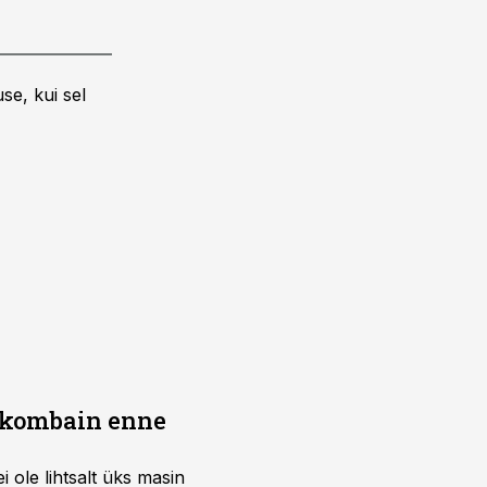
se, kui sel
b kombain enne
i ole lihtsalt üks masin