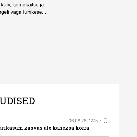
külv, taimekaitse ja
ageli väga lühikese
UDISED
06.08.26, 12:15
ärikasum kasvas üle kaheksa korra