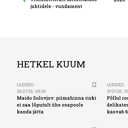
juhtidele - vundament
HETKEL KUUM
UUDISED
UUDISED
29.07.26, 09:30
31.07.26, 13
Maido Solovjov: piimahinna riski
Põllul r
ei saa lõputult ühe osapoole
delikates
kanda jätta
kasvab 6