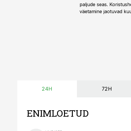
paljude seas. Koristusho
väetamine jaotuvad kuud
ajavahemiku jooksul – 
24H
72H
ENIMLOETUD