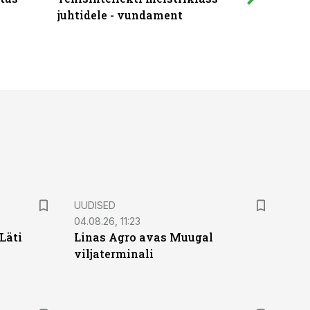
juhtidele - vundament
praktilis
UUDISED
04.08.26, 11:23
Läti
Linas Agro avas Muugal
viljaterminali
ST