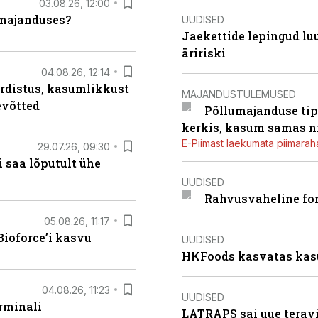
03.08.26, 12:00
umajanduses?
UUDISED
Jaekettide lepingud luub
äririski
04.08.26, 12:14
rdistus, kasumlikkust
MAJANDUSTULEMUSED
evõtted
Põllumajanduse tip
kerkis, kasum samas ni
E-Piimast laekumata piimaraha
29.07.26, 09:30
 saa lõputult ühe
UUDISED
Rahvusvaheline fon
05.08.26, 11:17
ioforce’i kasvu
UUDISED
HKFoods kasvatas kas
04.08.26, 11:23
UUDISED
rminali
LATRAPS sai uue teravi