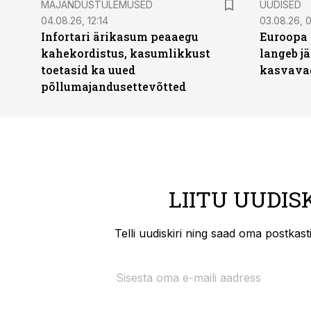
MAJANDUSTULEMUSED
UUDISED
04.08.26, 12:14
03.08.26, 0
Infortari ärikasum peaaegu
Euroopa 
kahekordistus, kasumlikkust
langeb jä
toetasid ka uued
kasvava
põllumajandusettevõtted
LIITU UUDIS
Telli uudiskiri ning saad oma postkas