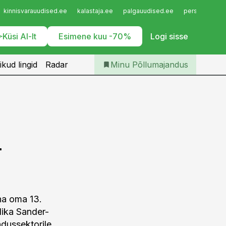
Iseteenindus
kinnisvarauudised.ee
kalastaja.ee
palgauudised.ee
personaliuudi
Telli Põllumajandus
Küsi AI-lt
Esimene kuu -70%
Logi sisse
ikud lingid
Radar
Minu Põllumajandus
.
na oma 13.
lika Sander-
dussektorile