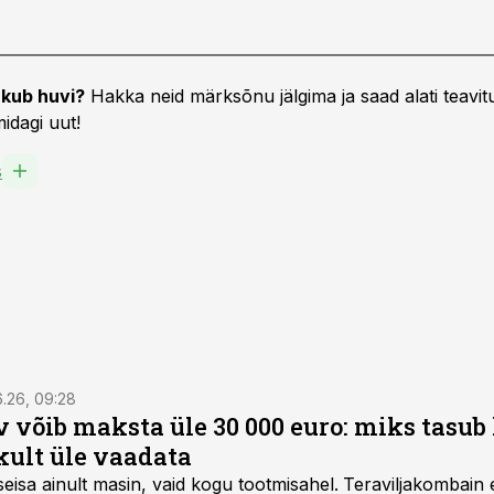
kub huvi?
Hakka neid märksõnu jälgima ja saad alati teavitu
idagi uut!
s
6.26, 09:28
 võib maksta üle 30 000 euro: miks tasu
kult üle vaadata
seisa ainult masin, vaid kogu tootmisahel.
Teraviljakombain e