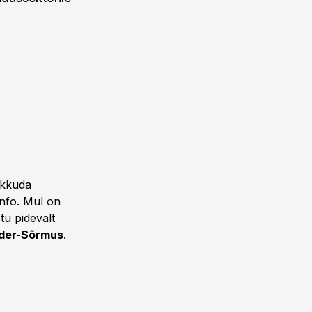
akkuda
info. Mul on
tu pidevalt
nder-Sõrmus
.