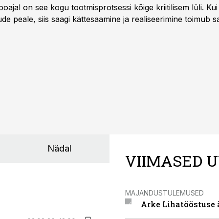
oajal on see kogu tootmisprotsessi kõige kriitilisem lüli. Kui 
e peale, siis saagi kättesaamine ja realiseerimine toimub s
kõigest 2-4 nädalaga.
Nädal
VIIMASED U
MAJANDUSTULEMUSED
Arke Lihatööstuse 