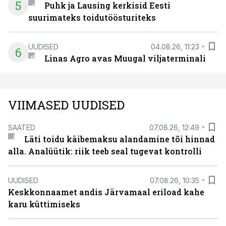
5
Puhk ja Lausing kerkisid Eesti
suurimateks toidutöösturiteks
UUDISED
04.08.26, 11:23
6
Linas Agro avas Muugal viljaterminali
VIIMASED UUDISED
SAATED
07.08.26, 12:49
Läti toidu käibemaksu alandamine tõi hinnad
alla. Analüütik: riik teeb seal tugevat kontrolli
UUDISED
07.08.26, 10:35
Keskkonnaamet andis Järvamaal eriload kahe
karu küttimiseks