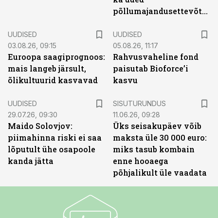
põllumajandusettevõtted
UUDISED
UUDISED
03.08.26, 09:15
05.08.26, 11:17
Euroopa saagiprognoos:
Rahvusvaheline fond
mais langeb järsult,
paisutab Bioforce’i
õlikultuurid kasvavad
kasvu
ST
UUDISED
SISUTURUNDUS
29.07.26, 09:30
11.06.26, 09:28
Maido Solovjov:
Üks seisakupäev võib
piimahinna riski ei saa
maksta üle 30 000 euro:
lõputult ühe osapoole
miks tasub kombain
kanda jätta
enne hooaega
põhjalikult üle vaadata