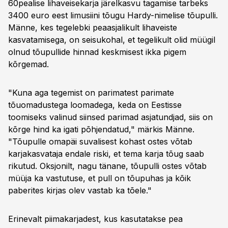
60pealise lihaveisekarja järelkasvu tagamise tarbeks
3400 euro eest limusiini tõugu Hardy-nimelise tõupulli.
Männe, kes tegelebki peaasjalikult lihaveiste
kasvatamisega, on seisukohal, et tegelikult olid müügil
olnud tõupullide hinnad keskmisest ikka pigem
kõrgemad.
"Kuna aga tegemist on parimatest parimate
tõuomadustega loomadega, keda on Eestisse
toomiseks valinud siinsed parimad asjatundjad, siis on
kõrge hind ka igati põhjendatud," märkis Männe.
"Tõupulle omapäi suvalisest kohast ostes võtab
karjakasvataja endale riski, et tema karja tõug saab
rikutud. Oksjonilt, nagu tänane, tõupulli ostes võtab
müüja ka vastutuse, et pull on tõupuhas ja kõik
paberites kirjas olev vastab ka tõele."
Erinevalt piimakarjadest, kus kasutatakse pea