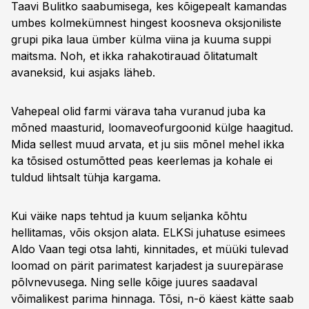
Taavi Bulitko saabumisega, kes kõigepealt kamandas
umbes kolmekümnest hingest koosneva oksjoniliste
grupi pika laua ümber külma viina ja kuuma suppi
maitsma. Noh, et ikka rahakotirauad õlitatumalt
avaneksid, kui asjaks läheb.
Vahepeal olid farmi värava taha vuranud juba ka
mõned maasturid, loomaveofurgoonid külge haagitud.
Mida sellest muud arvata, et ju siis mõnel mehel ikka
ka tõsised ostumõtted peas keerlemas ja kohale ei
tuldud lihtsalt tühja kargama.
Kui väike naps tehtud ja kuum seljanka kõhtu
hellitamas, võis oksjon alata. ELKSi juhatuse esimees
Aldo Vaan tegi otsa lahti, kinnitades, et müüki tulevad
loomad on pärit parimatest karjadest ja suurepärase
põlvnevusega. Ning selle kõige juures saadaval
võimalikest parima hinnaga. Tõsi, n-ö käest kätte saab