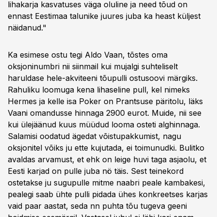
lihakarja kasvatuses väga oluline ja need tõud on
ennast Eestimaa talunike juures juba ka heast küljest
näidanud."
Ka esimese ostu tegi Aldo Vaan, tõstes oma
oksjoninumbri nii siinmail kui mujalgi suhteliselt
haruldase hele-akviteeni tõupulli ostusoovi märgiks.
Rahuliku loomuga kena lihaseline pull, kel nimeks
Hermes ja kelle isa Poker on Prantsuse päritolu, läks
Vaani omandusse hinnaga 2900 eurot. Muide, nii see
kui ülejäänud kuus müüdud looma osteti alghinnaga.
Salamisi oodatud ägedat võistupakkumist, nagu
oksjonitel võiks ju ette kujutada, ei toimunudki. Bulitko
avaldas arvamust, et ehk on leige huvi taga asjaolu, et
Eesti karjad on pulle juba nö täis. Sest teinekord
ostetakse ju sugupulle mitme naabri peale kambakesi,
pealegi saab ühte pulli pidada ühes konkreetses karjas
vaid paar aastat, seda nn puhta tõu tugeva geeni