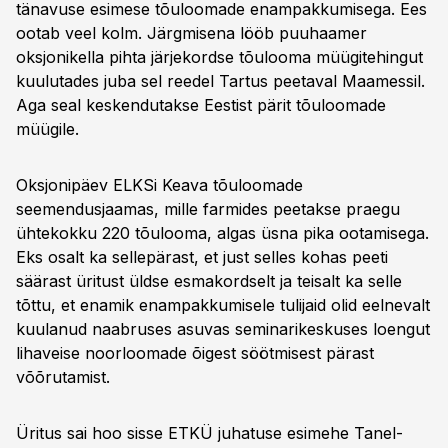
tänavuse esimese tõuloomade enampakkumisega. Ees
ootab veel kolm. Järgmisena lööb puuhaamer
oksjonikella pihta järjekordse tõulooma müügitehingut
kuulutades juba sel reedel Tartus peetaval Maamessil.
Aga seal keskendutakse Eestist pärit tõuloomade
müügile.
Oksjonipäev ELKSi Keava tõuloomade
seemendusjaamas, mille farmides peetakse praegu
ühtekokku 220 tõulooma, algas üsna pika ootamisega.
Eks osalt ka sellepärast, et just selles kohas peeti
säärast üritust üldse esmakordselt ja teisalt ka selle
tõttu, et enamik enampakkumisele tulijaid olid eelnevalt
kuulanud naabruses asuvas seminarikeskuses loengut
lihaveise noorloomade õigest söötmisest pärast
võõrutamist.
Üritus sai hoo sisse ETKÜ juhatuse esimehe Tanel-