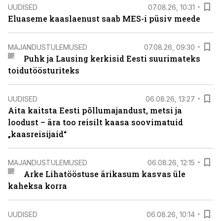
UUDISED
07.08.26, 10:31
Eluaseme kaaslaenust saab MES-i püsiv meede
MAJANDUSTULEMUSED
07.08.26, 09:30
Puhk ja Lausing kerkisid Eesti suurimateks
toidutöösturiteks
UUDISED
06.08.26, 13:27
Aita kaitsta Eesti põllumajandust, metsi ja
loodust – ära too reisilt kaasa soovimatuid
„kaasreisijaid“
MAJANDUSTULEMUSED
06.08.26, 12:15
Arke Lihatööstuse ärikasum kasvas üle
kaheksa korra
UUDISED
06.08.26, 10:14