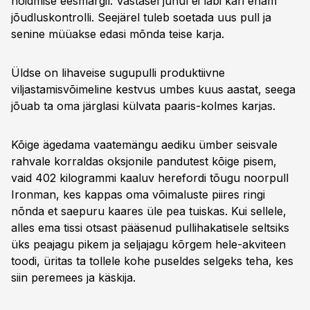
hoidmise eesmärgil. Vastasel juhul ei läbi kari enam
jõudluskontrolli. Seejärel tuleb soetada uus pull ja
senine müüakse edasi mõnda teise karja.
Üldse on lihaveise sugupulli produktiivne
viljastamisvõimeline kestvus umbes kuus aastat, seega
jõuab ta oma järglasi külvata paaris-kolmes karjas.
Kõige ägedama vaatemängu aediku ümber seisvale
rahvale korraldas oksjonile pandutest kõige pisem,
vaid 402 kilogrammi kaaluv herefordi tõugu noorpull
Ironman, kes kappas oma võimaluste piires ringi
nõnda et saepuru kaares üle pea tuiskas. Kui sellele,
alles ema tissi otsast pääsenud pullihakatisele seltsiks
üks peajagu pikem ja seljajagu kõrgem hele-akviteen
toodi, üritas ta tollele kohe puseldes selgeks teha, kes
siin peremees ja käskija.