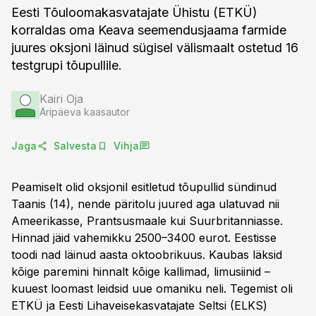
Eesti Tõuloomakasvatajate Ühistu (ETKÜ)
korraldas oma Keava seemendusjaama farmide
juures oksjoni läinud sügisel välismaalt ostetud 16
testgrupi tõupullile.
Kairi Oja
Äripäeva kaasautor
Jaga
Salvesta
Vihja
Peamiselt olid oksjonil esitletud tõupullid sündinud
Taanis (14), nende päritolu juured aga ulatuvad nii
Ameerikasse, Prantsusmaale kui Suurbritanniasse.
Hinnad jäid vahemikku 2500–3400 eurot. Eestisse
toodi nad läinud aasta oktoobrikuus. Kaubas läksid
kõige paremini hinnalt kõige kallimad, limusiinid –
kuuest loomast leidsid uue omaniku neli. Tegemist oli
ETKÜ ja Eesti Lihaveisekasvatajate Seltsi (ELKS)