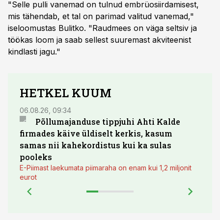
"Selle pulli vanemad on tulnud embrüosiirdamisest,
mis tähendab, et tal on parimad valitud vanemad,"
iseloomustas Bulitko. "Raudmees on väga seltsiv ja
töökas loom ja saab sellest suuremast akviteenist
kindlasti jagu."
HETKEL KUUM
06.08.26, 09:34
03.08.
Põllumajanduse tippjuhi Ahti Kalde
Luge
firmades käive üldiselt kerkis, kasum
põll
samas nii kahekordistus kui ka sulas
pooleks
E-Piimast laekumata piimaraha on enam kui 1,2 miljonit
eurot