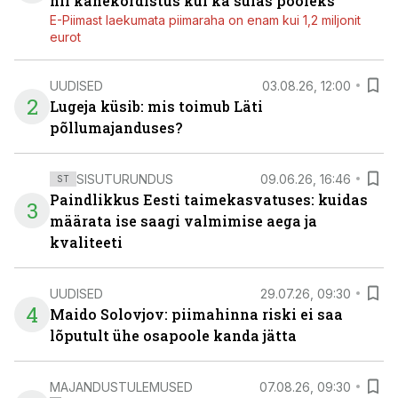
nii kahekordistus kui ka sulas pooleks
E-Piimast laekumata piimaraha on enam kui 1,2 miljonit
eurot
UUDISED
03.08.26, 12:00
2
Lugeja küsib: mis toimub Läti
põllumajanduses?
SISUTURUNDUS
09.06.26, 16:46
ST
Paindlikkus Eesti taimekasvatuses: kuidas
3
määrata ise saagi valmimise aega ja
kvaliteeti
UUDISED
29.07.26, 09:30
4
Maido Solovjov: piimahinna riski ei saa
lõputult ühe osapoole kanda jätta
MAJANDUSTULEMUSED
07.08.26, 09:30