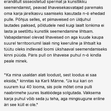
eranditult sisseostetud spermat ja kunstlikku
seemendamist, peavad lihaveisekasvatajad paremaks
oma karja järelkasvu saamiseks kasutada n-ö ehedaid
pulle. Põhjus selles, et piimaveised on üldjuhul
lautades paiksed, põldudele neid kuigi laialt lonkima ei
lasta ja seetõttu kunstlik seemendamine lihtsam.
Vabapidamisel olevad lihaveised on aga kuude kaupa
suurel territooriumil laiali ning keeruline ja lihtsalt ka
tüütu oleks indlevaid loomi ükshaaval seemendamiseks
kinni püüda. Päris pull on lihaveise puhul n-ö kindla
peale minek.
"Ka mina usaldan alati loodust, sest loodus ei saa
eksida," kinnitas ka Karli Männe. "Ja kui kari on
suurem kui 40 looma, siis pole mõtet oma pulli
naabrimehe juures lisatöödega solgutada. Väiksema
karja puhul võib seda ju teha, aga mingisugune eriline
äri see küll ei ole."