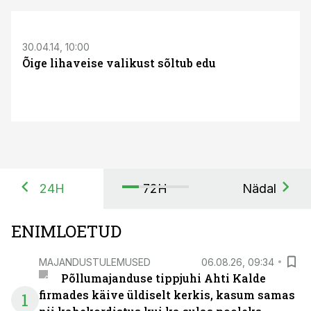
30.04.14, 10:00
Õige lihaveise valikust sõltub edu
24H
72H
Nädal
ENIMLOETUD
MAJANDUSTULEMUSED
06.08.26, 09:34
Põllumajanduse tippjuhi Ahti Kalde
firmades käive üldiselt kerkis, kasum samas
1