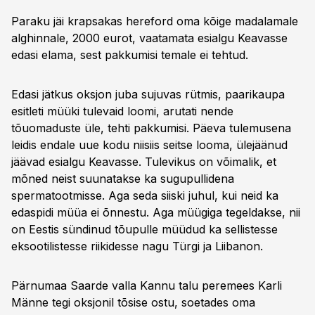
Paraku jäi krapsakas hereford oma kõige madalamale
alghinnale, 2000 eurot, vaatamata esialgu Keavasse
edasi elama, sest pakkumisi temale ei tehtud.
Edasi jätkus oksjon juba sujuvas rütmis, paarikaupa
esitleti müüki tulevaid loomi, arutati nende
tõuomaduste üle, tehti pakkumisi. Päeva tulemusena
leidis endale uue kodu niisiis seitse looma, ülejäänud
jäävad esialgu Keavasse. Tulevikus on võimalik, et
mõned neist suunatakse ka sugupullidena
spermatootmisse. Aga seda siiski juhul, kui neid ka
edaspidi müüa ei õnnestu. Aga müügiga tegeldakse, nii
on Eestis sündinud tõupulle müüdud ka sellistesse
eksootilistesse riikidesse nagu Türgi ja Liibanon.
Pärnumaa Saarde valla Kannu talu peremees Karli
Männe tegi oksjonil tõsise ostu, soetades oma