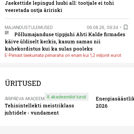
Jaekettide lepingud luubi all: tootjale ei tohi
veeretada ostja äririski
MAJANDUSTULEMUSED
06.08.26, 09:34
Põllumajanduse tippjuhi Ahti Kalde firmades
käive üldiselt kerkis, kasum samas nii
kahekordistus kui ka sulas pooleks
E-Piimast laekumata piimaraha on enam kui 1,2 miljonit eurot
ÜRITUSED
8 akadeemilist tundi
Energiasäästli
ÄRIPÄEVA AKADEEMIA
Tehisintellekti meistriklass
2026
juhtidele - vundament