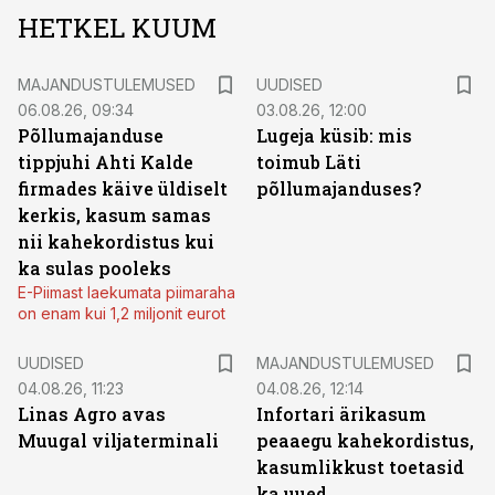
HETKEL KUUM
MAJANDUSTULEMUSED
UUDISED
06.08.26, 09:34
03.08.26, 12:00
Põllumajanduse
Lugeja küsib: mis
tippjuhi Ahti Kalde
toimub Läti
firmades käive üldiselt
põllumajanduses?
kerkis, kasum samas
nii kahekordistus kui
ka sulas pooleks
E-Piimast laekumata piimaraha
on enam kui 1,2 miljonit eurot
UUDISED
MAJANDUSTULEMUSED
04.08.26, 11:23
04.08.26, 12:14
Linas Agro avas
Infortari ärikasum
Muugal viljaterminali
peaaegu kahekordistus,
kasumlikkust toetasid
ka uued