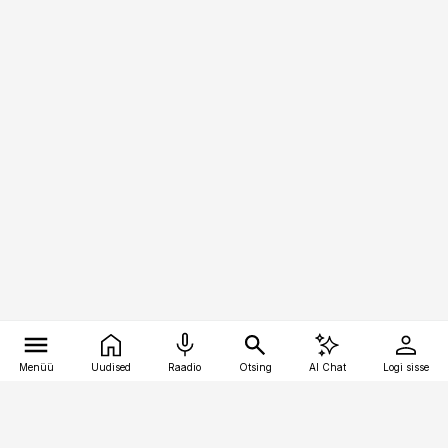
Menüü
Uudised
Raadio
Otsing
AI Chat
Logi sisse