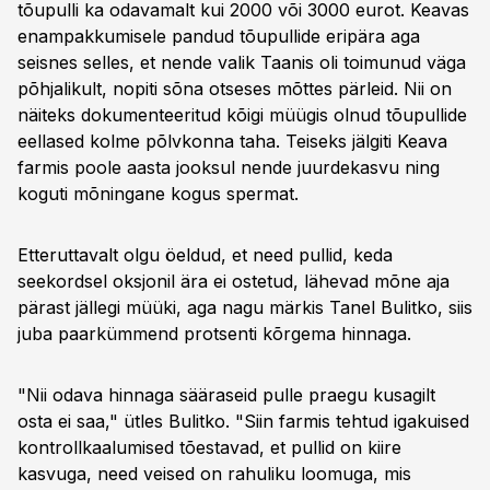
tõupulli ka odavamalt kui 2000 või 3000 eurot. Keavas
enampakkumisele pandud tõupullide eripära aga
seisnes selles, et nende valik Taanis oli toimunud väga
põhjalikult, nopiti sõna otseses mõttes pärleid. Nii on
näiteks dokumenteeritud kõigi müügis olnud tõupullide
eellased kolme põlvkonna taha. Teiseks jälgiti Keava
farmis poole aasta jooksul nende juurdekasvu ning
koguti mõningane kogus spermat.
Etteruttavalt olgu öeldud, et need pullid, keda
seekordsel oksjonil ära ei ostetud, lähevad mõne aja
pärast jällegi müüki, aga nagu märkis Tanel Bulitko, siis
juba paarkümmend protsenti kõrgema hinnaga.
"Nii odava hinnaga sääraseid pulle praegu kusagilt
osta ei saa," ütles Bulitko. "Siin farmis tehtud igakuised
kontrollkaalumised tõestavad, et pullid on kiire
kasvuga, need veised on rahuliku loomuga, mis