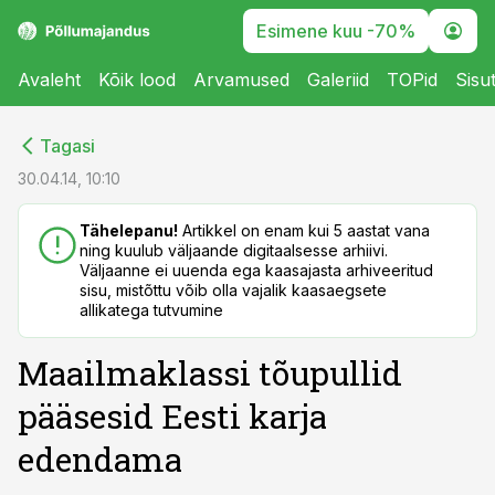
Esimene kuu -70%
Avaleht
Kõik lood
Arvamused
Galeriid
TOPid
Sisu
cebook
cebook
Tagasi
Twitter)
Twitter)
30.04.14, 10:10
kedIn
kedIn
Tähelepanu!
Artikkel on enam kui 5 aastat vana
ning kuulub väljaande digitaalsesse arhiivi.
ail
ail
Väljaanne ei uuenda ega kaasajasta arhiveeritud
sisu, mistõttu võib olla vajalik kaasaegsete
k
k
allikatega tutvumine
Maailmaklassi tõupullid
pääsesid Eesti karja
edendama