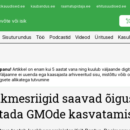
tikauudised.ee
kaubandus.ee
raamatupidaja.ee
ehitusuudised.ee
Infopank
Radar
Sisuturundus
Töö
Podcastid
Videod
Üritused
Kasul
panu!
Artikkel on enam kui 5 aastat vana ning kuulub väljaande digi
. Väljaanne ei uuenda ega kaasajasta arhiveeritud sisu, mistõttu võib ol
sete allikatega tutvumine
iikmesriigid saavad õigu
tada GMOde kasvatamis