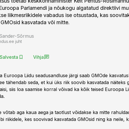
litsus toetab keskkonnaminister Keit Pentus-Rosimann
Euroopa Parlamendi ja nõukogu algatatud direktiivi mu
kse liikmesriikidele vabadus ise otsustada, kas soovit
il GMOsid kasvatada või mitte.
 Sander-Sõrmus
ndus.ee juht
Salvesta
Vihja
a Euroopa Liidu seadusandluse järgi saab GMOde kasvatusl
See tähendab seda, et kui üks riik soovib kasvatada näiteks ge
i, siis loa saamise korral võivad ka kõik teised Euroopa Lii
da.
 võtab aga kaua aega ja taotlust võidakse ka mitte rahuldad
bi riikidele, kes soovivad kasvatada GMOsid ning ka neile, k