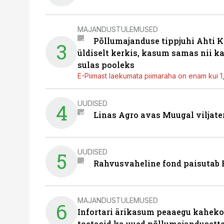
MAJANDUSTULEMUSED
Põllumajanduse tippjuhi Ahti K
3
üldiselt kerkis, kasum samas nii k
sulas pooleks
E-Piimast laekumata piimaraha on enam kui 1,2
UUDISED
4
Linas Agro avas Muugal viljate
UUDISED
5
Rahvusvaheline fond paisutab B
MAJANDUSTULEMUSED
6
Infortari ärikasum peaaegu kaheko
toetasid ka uued põllumajandusett