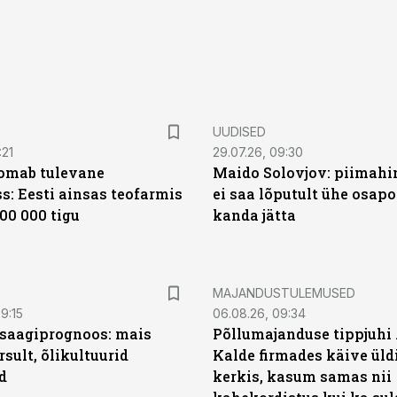
UUDISED
:21
29.07.26, 09:30
oomab tulevane
Maido Solovjov: piimahi
s: Eesti ainsas teofarmis
ei saa lõputult ühe osapo
00 000 tigu
kanda jätta
MAJANDUSTULEMUSED
9:15
06.08.26, 09:34
saagiprognoos: mais
Põllumajanduse tippjuhi
rsult, õlikultuurid
Kalde firmades käive üld
d
kerkis, kasum samas nii