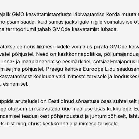
jalik GMO kasvatamistaotluste läbivaatamise korda muuta sel
hõlpsam saada, kuid samas jääks igale riigile võimalus ise o
oma territooriumil tahab GMOde kasvatamist lubada.
tatakse eelnõus liikmesriikidele võimalus piirata GMOde kas
vatel põhjustel. Need on keskkonnapoliitika, põllumajanduspo
linna- ja maaplaneerimise eesmärkidel, sotsiaal-majandusli
imise jms põhjustel. Praegu kehtiva Euroopa Liidu seadusan
svatamisest keelduda vaid inimeste tervisele ja looduske
 esinemisel.
pide aruteludel on Eesti olnud sõnastuse osas suhteliselt p
õige olulisem on saavutada uue määruse osas kokkulepe. Ee
ndamisel teaduslikest põhjendustest ja juhtumipõhiselt, läh
tsiibist ning ohust keskkonnale ja inimese tervisele.