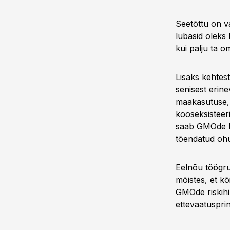
Seetõttu on va
lubasid oleks 
kui palju ta 
Lisaks kehtes
senisest erine
maakasutuse, 
kooseksisteer
saab GMOde ka
tõendatud ohu
Eelnõu töögrup
mõistes, et k
GMOde riskihi
ettevaatusprin