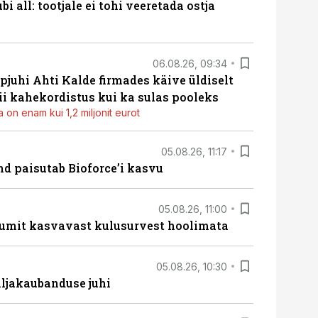
i all: tootjale ei tohi veeretada ostja
06.08.26, 09:34
pjuhi Ahti Kalde firmades käive üldiselt
i kahekordistus kui ka sulas pooleks
 on enam kui 1,2 miljonit eurot
05.08.26, 11:17
d paisutab Bioforce’i kasvu
05.08.26, 11:00
umit kasvavast kulusurvest hoolimata
05.08.26, 10:30
ljakaubanduse juhi