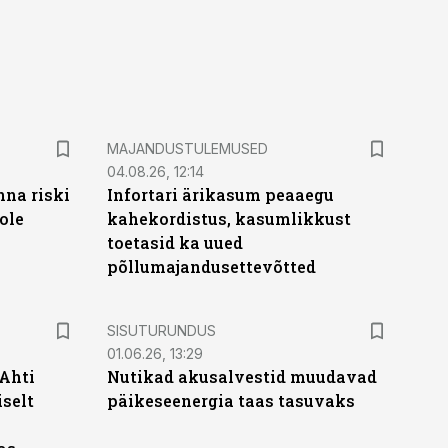
MAJANDUSTULEMUSED
04.08.26, 12:14
nna riski
Infortari ärikasum peaaegu
ole
kahekordistus, kasumlikkust
toetasid ka uued
põllumajandusettevõtted
ST
SISUTURUNDUS
01.06.26, 13:29
 Ahti
Nutikad akusalvestid muudavad
iselt
päikeseenergia taas tasuvaks