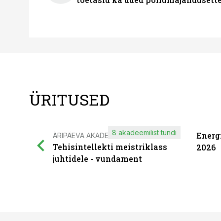
ÜRITUSED
8 akadeemilist tundi
Energ
ÄRIPÄEVA AKADEEMIA
Tehisintellekti meistriklass
2026
juhtidele - vundament