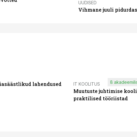
UUDISED
Vihmane juuli pidurdas
8 akadeemilis
iasäästlikud lahendused
IT KOOLITUS
Muutuste juhtimise kooli
praktilised tööriistad