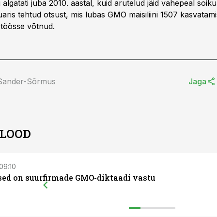
algatati juba 2010. aastal, kuid arutelud jäid vahepeal soiku
aris tehtud otsust, mis lubas GMO maisiliini 1507 kasvatami
 töösse võtnud.
 Sander-Sõrmus
Jaga
 LOOD
 09:10
sed on suurfirmade GMO-diktaadi vastu