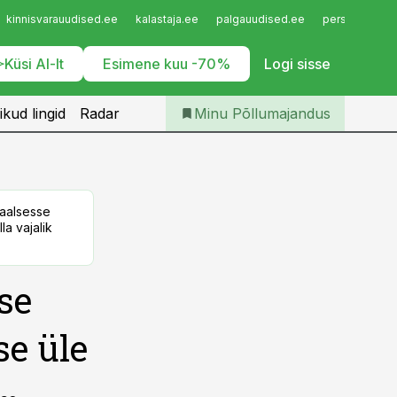
Iseteenindus
kinnisvarauudised.ee
kalastaja.ee
palgauudised.ee
personaliuudi
Telli Põllumajandus
Küsi AI-lt
Esimene kuu -70%
Logi sisse
ikud lingid
Radar
Minu Põllumajandus
taalsesse
la vajalik
se
e üle