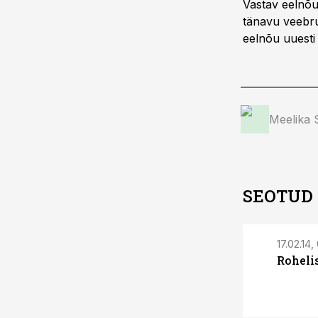
Vastav eelnõu 
tänavu veebru
eelnõu uuesti
Meelika
SEOTUD
17.02.14,
Roheli