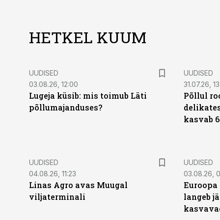
HETKEL KUUM
UUDISED
UUDISED
03.08.26, 12:00
31.07.26, 13
Lugeja küsib: mis toimub Läti
Põllul r
põllumajanduses?
delikates
kasvab 6
UUDISED
UUDISED
04.08.26, 11:23
03.08.26, 0
Linas Agro avas Muugal
Euroopa 
viljaterminali
langeb jä
kasvava