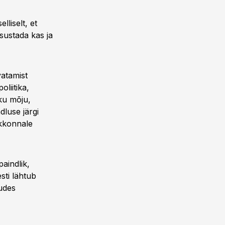
liselt, et
tsustada kas ja
vatamist
liitika,
ku mõju,
dluse järgi
skkonnale
aindlik,
sti lähtub
tudes