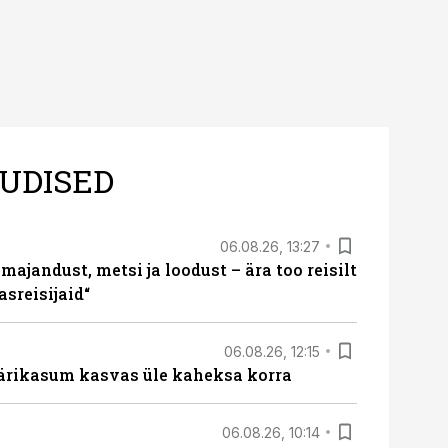
UDISED
06.08.26, 13:27
majandust, metsi ja loodust – ära too reisilt
sreisijaid“
06.08.26, 12:15
ärikasum kasvas üle kaheksa korra
06.08.26, 10:14