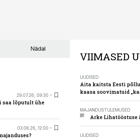
Nädal
VIIMASED U
UUDISED
Aita kaitsta Eesti põllu
kaasa soovimatuid „kaa
29.07.26, 09:30
 saa lõputult ühe
MAJANDUSTULEMUSED
Arke Lihatööstuse 
03.08.26, 12:00
umajanduses?
UUDISED