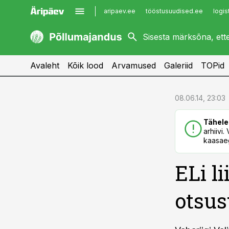
aripaev.ee
tööstusuudised.ee
logis
kaubandus.ee
imelineajalugu.ee
kinnisvarauudised.ee
imelineteadus.ee
Avaleht
Kõik lood
Arvamused
Galeriid
TOPid
cebook
cebook
08.06.14, 23:03
Twitter)
Twitter)
Tähele
kedIn
kedIn
arhiivi
kaasaeg
ail
ail
ELi l
k
k
otsus