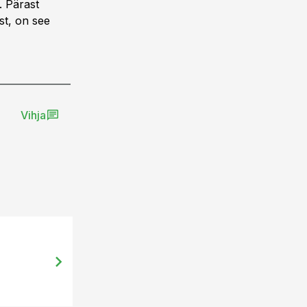
. Pärast
st, on see
Vihja
23.01.14, 00:05
GMO– inimkonna näljahäda päästj