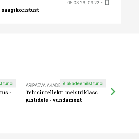
05.08.26, 09:22
 saagikoristust
t tundi
8 akadeemilist tundi
ÄRIPÄEVA AKADEEMIA
IT KOOLIT
tus -
Tehisintellekti meistriklass
Muutuste
juhtidele - vundament
praktilis