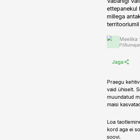
Vabariigi Va
ettepanekul 
millega anta
territoorium
Meelika
Põllumaja
Jaga
Praegu kehtiv
vaid ühiselt. 
muundatud mais
maisi kasvata
Loa taotlemine
kord aga ei so
soovi.