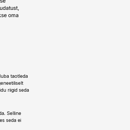
use
udatust,
akse oma
uba taotleda
neetiliselt
du riigid seda
a. Selline
es seda ei