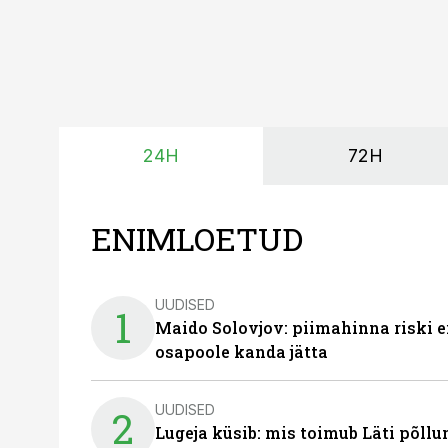
24H
72H
ENIMLOETUD
UUDISED
1
Maido Solovjov: piimahinna riski ei
osapoole kanda jätta
UUDISED
2
Lugeja küsib: mis toimub Läti põll