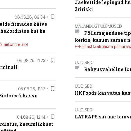
Jaekettide lepingud luub
äririski
06.08.26, 09:34
alde firmades käive
MAJANDUSTULEMUSED
ahekordistus kui ka
Põllumajanduse tip
kerkis, kasum samas ni
 miljonit eurot
E-Piimast laekumata piimaraha
04.08.26, 11:23
UUDISED
rminali
Rahvusvaheline fon
UUDISED
05.08.26, 11:17
HKFoods kasvatas kas
ioforce’i kasvu
UUDISED
LATRAPS sai uue teravi
04.08.26, 12:14
rdistus, kasumlikkust
evõtted