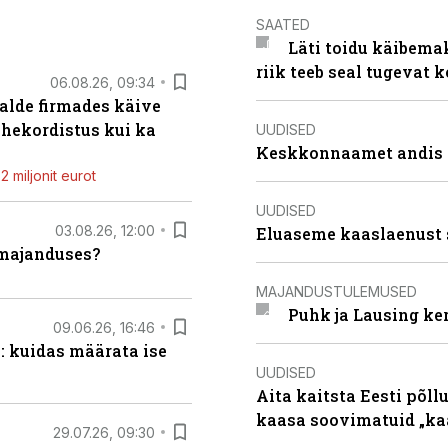
SAATED
Läti toidu käibema
riik teeb seal tugevat k
06.08.26, 09:34
alde firmades käive
ahekordistus kui ka
UUDISED
Keskkonnaamet andis J
 miljonit eurot
UUDISED
03.08.26, 12:00
Eluaseme kaaslaenust 
umajanduses?
MAJANDUSTULEMUSED
Puhk ja Lausing ke
09.06.26, 16:46
: kuidas määrata ise
UUDISED
Aita kaitsta Eesti põllu
kaasa soovimatuid „kaa
29.07.26, 09:30