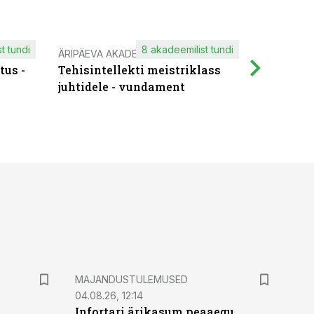
t tundi
8 akadeemilist tundi
ÄRIPÄEVA AKADEEMIA
IT KOOLIT
tus -
Tehisintellekti meistriklass
Muutuste
juhtidele - vundament
praktilis
MAJANDUSTULEMUSED
04.08.26, 12:14
Infortari ärikasum peaaegu