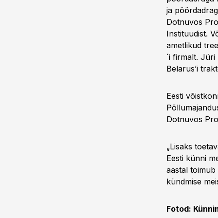
ja pöördadrag
Dotnuvos Proj
Instituudist. 
ametlikud tre
´i firmalt. Jü
Belarus’i trakt
Eesti võistkon
Põllumajandus
Dotnuvos Proj
„Lisaks toeta
Eesti künni me
aastal toimub
kündmise meist
Fotod: Künni