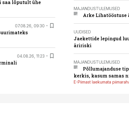
 saa lõputult ühe
MAJANDUSTULEMUSED
Arke Lihatööstuse 
07.08.26, 09:30
UUDISED
 suurimateks
Jaekettide lepingud luub
äririski
04.08.26, 11:23
MAJANDUSTULEMUSED
rminali
Põllumajanduse tip
kerkis, kasum samas ni
E-Piimast laekumata piimaraha