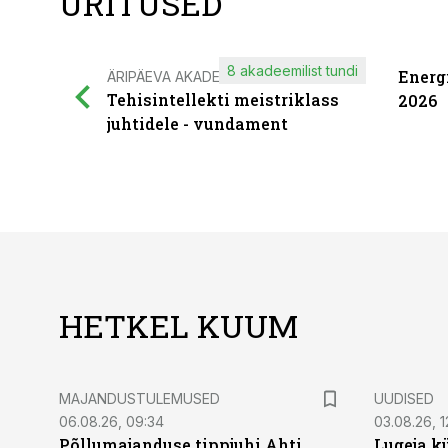
ÜRITUSED
8 akadeemilist tundi
Energ
ÄRIPÄEVA AKADEEMIA
Tehisintellekti meistriklass
2026
juhtidele - vundament
HETKEL KUUM
MAJANDUSTULEMUSED
UUDISED
06.08.26, 09:34
03.08.26, 1
Põllumajanduse tippjuhi Ahti
Lugeja kü