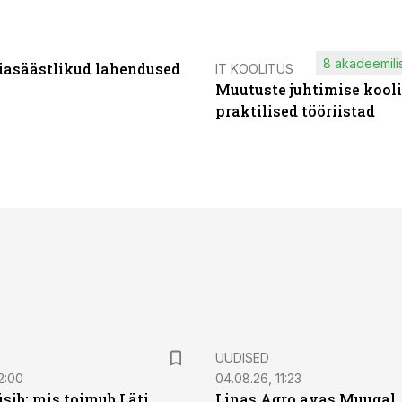
8 akadeemilis
iasäästlikud lahendused
IT KOOLITUS
Muutuste juhtimise kooli
praktilised tööriistad
UUDISED
2:00
04.08.26, 11:23
sib: mis toimub Läti
Linas Agro avas Muugal