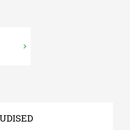
02.09.14, 18:31
Eesti künnimehed teevad Prantsus
UDISED