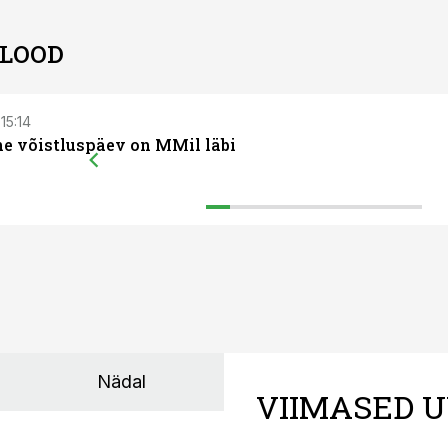
 LOOD
 15:14
e võistluspäev on MMil läbi
Nädal
VIIMASED U