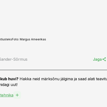
tlusteks
Foto:
Margus Ameerikas
 Sander-Sõrmus
Jaga
kub huvi?
Hakka neid märksõnu jälgima ja saad alati teavitu
idagi uut!
tehnika