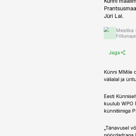
Künni maailm
Prantsusmaal
Jüri Lai.
Meelika
Põllumaja
Jaga
Künni MMile o
välialal ja ür
Eesti Künnise
kuulub WPO (W
künnitiimiga 
„Tänavusel võ
pöördadraga k