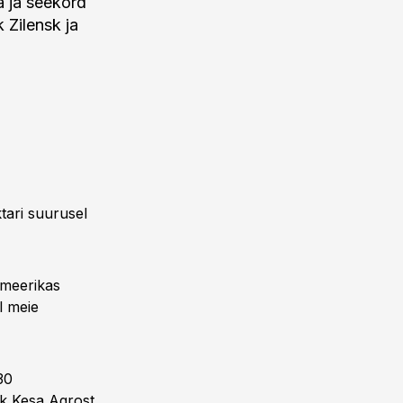
a ja seekord
 Zilensk ja
tari suurusel
Ameerikas
l meie
30
sk Kesa Agrost