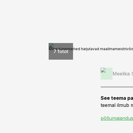
Meie künnimehed harjutavad maailmameistrivõis
7 fotot
Meelika
See teema pa
teemal ilmub m
põllumajandus