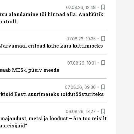
07.08.26, 12:49
ksu alandamine tõi hinnad alla. Analüütik:
ontrolli
07.08.26, 10:35
ärvamaal eriload kahe karu küttimiseks
07.08.26, 10:31
saab MES-i püsiv meede
07.08.26, 09:30
rkisid Eesti suurimateks toidutöösturiteks
06.08.26, 13:27
majandust, metsi ja loodust – ära too reisilt
sreisijaid“