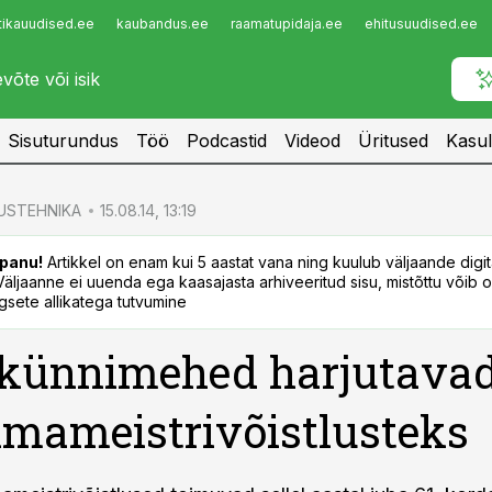
tikauudised.ee
kaubandus.ee
raamatupidaja.ee
ehitusuudised.ee
Infopank
Radar
Sisuturundus
Töö
Podcastid
Videod
Üritused
Kasul
USTEHNIKA
15.08.14, 13:19
panu!
Artikkel on enam kui 5 aastat vana ning kuulub väljaande digi
. Väljaanne ei uuenda ega kaasajasta arhiveeritud sisu, mistõttu võib ol
sete allikatega tutvumine
 künnimehed harjutava
mameistrivõistlusteks