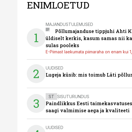
ENIMLOETUD
MAJANDUSTULEMUSED
Põllumajanduse tippjuhi Ahti K
1
üldiselt kerkis, kasum samas nii k
sulas pooleks
E-Piimast laekumata piimaraha on enam kui 1,2
UUDISED
2
Lugeja küsib: mis toimub Läti põll
ST
SISUTURUNDUS
3
Paindlikkus Eesti taimekasvatuses
saagi valmimise aega ja kvaliteeti
UUDISED