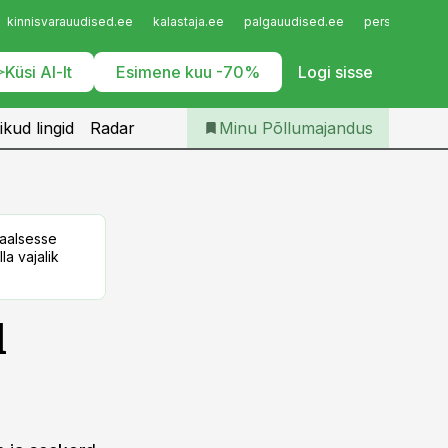
Iseteenindus
kinnisvarauudised.ee
kalastaja.ee
palgauudised.ee
personaliuudi
Telli Põllumajandus
Küsi AI-lt
Esimene kuu -70%
Logi sisse
ikud lingid
Radar
Minu Põllumajandus
taalsesse
la vajalik
d