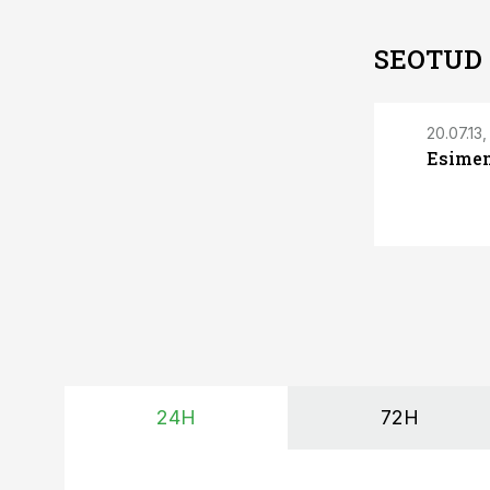
SEOTUD
20.07.13,
Esimen
24H
72H