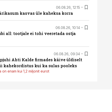
06.08.26, 12:15
ärikasum kasvas üle kaheksa korra
06.08.26, 10:14
i all: tootjale ei tohi veeretada ostja
06.08.26, 09:34
pjuhi Ahti Kalde firmades käive üldiselt
i kahekordistus kui ka sulas pooleks
 on enam kui 1,2 miljonit eurot