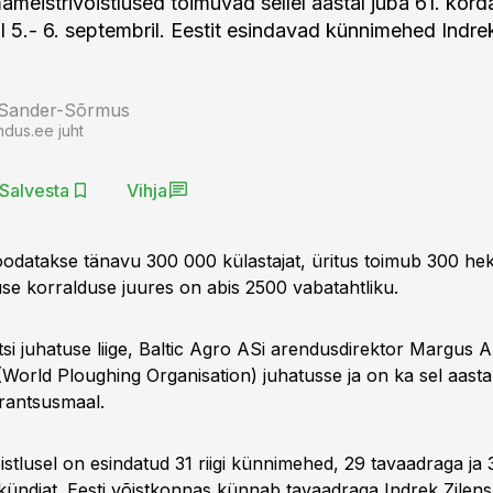
ameistrivõistlused toimuvad sellel aastal juba 61. kord
 5.- 6. septembril. Eestit esindavad künnimehed Indrek
 Sander-Sõrmus
ndus.ee juht
Salvesta
Vihja
odatakse tänavu 300 000 külastajat, üritus toimub 300 hek
ituse korralduse juures on abis 2500 vabatahtliku.
ltsi juhatuse liige, Baltic Agro ASi arendusdirektor Margus 
orld Ploughing Organisation) juhatusse ja on ka sel aasta
Prantsusmaal.
istlusel on esindatud 31 riigi künnimehed, 29 tavaadraga ja 
ündjat. Eesti võistkonnas künnab tavaadraga Indrek Zilen