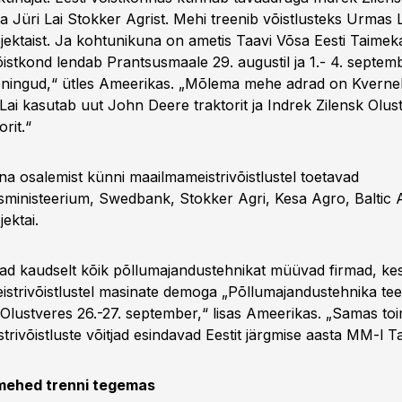
a Jüri Lai Stokker Agrist. Mehi treenib võistlusteks Urmas 
ektaist. Ja kohtunikuna on ametis Taavi Võsa Eesti Taimek
Võistkond lendab Prantsusmaale 29. augustil ja 1.- 4. septe
eningud,“ ütles Ameerikas. „Mõlema mehe adrad on Kverne
ri Lai kasutab uut John Deere traktorit ja Indrek Zilensk Ol
orit.“
na osalemist künni maailmameistrivõistlustel toetavad
ministeerium, Swedbank, Stokker Agri, Kesa Agro, Baltic 
ektai.
vad kaudselt kõik põllumajandustehnikat müüvad firmad, ke
istrivõistlustel masinate demoga „Põllumajandustehnika teevii
 Olustveres 26.-27. september,“ lisas Ameerikas. „Samas toi
rivõistluste võitjad esindavad Eestit järgmise aasta MM-l Ta
mehed trenni tegemas