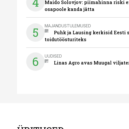
4
Maido Solovjov: piimahinna riski ei
osapoole kanda jätta
MAJANDUSTULEMUSED
5
Puhk ja Lausing kerkisid Eesti
toidutöösturiteks
UUDISED
6
Linas Agro avas Muugal viljate