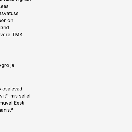
Lees
asvatuse
mber on
land
ustvere TMK
Agro ja
s osalevad
t“, mis sellel
muval Eesti
anis.“