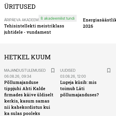
ÜRITUSED
8 akadeemilist tundi
Energiasäästli
ÄRIPÄEVA AKADEEMIA
Tehisintellekti meistriklass
2026
juhtidele - vundament
HETKEL KUUM
MAJANDUSTULEMUSED
UUDISED
06.08.26, 09:34
03.08.26, 12:00
Põllumajanduse
Lugeja küsib: mis
tippjuhi Ahti Kalde
toimub Läti
firmades käive üldiselt
põllumajanduses?
kerkis, kasum samas
nii kahekordistus kui
ka sulas pooleks