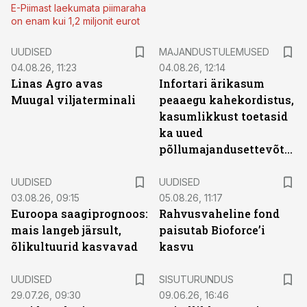
E-Piimast laekumata piimaraha
on enam kui 1,2 miljonit eurot
UUDISED
MAJANDUSTULEMUSED
04.08.26, 11:23
04.08.26, 12:14
Linas Agro avas
Infortari ärikasum
Muugal viljaterminali
peaaegu kahekordistus,
kasumlikkust toetasid
ka uued
põllumajandusettevõtted
UUDISED
UUDISED
03.08.26, 09:15
05.08.26, 11:17
Euroopa saagiprognoos:
Rahvusvaheline fond
mais langeb järsult,
paisutab Bioforce’i
õlikultuurid kasvavad
kasvu
ST
UUDISED
SISUTURUNDUS
29.07.26, 09:30
09.06.26, 16:46