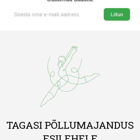
Liitun
TAGASI PÕLLUMAJANDUS
ESILEHELE