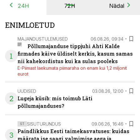
24H
72H
Nädal
ENIMLOETUD
MAJANDUSTULEMUSED
06.08.26, 09:34
Põllumajanduse tippjuhi Ahti Kalde
firmades käive üldiselt kerkis, kasum samas
1
nii kahekordistus kui ka sulas pooleks
E-Piimast laekumata piimaraha on enam kui 1,2 miljonit
eurot
UUDISED
03.08.26, 12:00
2
Lugeja küsib: mis toimub Läti
põllumajanduses?
SISUTURUNDUS
09.06.26, 16:46
ST
Paindlikkus Eesti taimekasvatuses: kuidas
3
määrata ise saagi valmimise aega ja