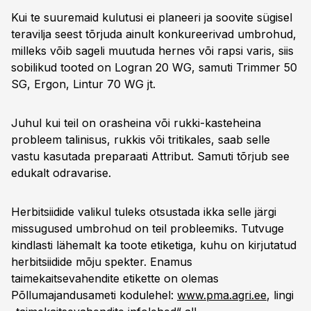
Kui te suuremaid kulutusi ei planeeri ja soovite sügisel
teravilja seest tõrjuda ainult konkureerivad umbrohud,
milleks võib sageli muutuda hernes või rapsi varis, siis
sobilikud tooted on Logran 20 WG, samuti Trimmer 50
SG, Ergon, Lintur 70 WG jt.
Juhul kui teil on orasheina või rukki-kasteheina
probleem talinisus, rukkis või tritikales, saab selle
vastu kasutada preparaati Attribut. Samuti tõrjub see
edukalt odravarise.
Herbitsiidide valikul tuleks otsustada ikka selle järgi
missugused umbrohud on teil probleemiks. Tutvuge
kindlasti lähemalt ka toote etiketiga, kuhu on kirjutatud
herbitsiidide mõju spekter. Enamus
taimekaitsevahendite etikette on olemas
Põllumajandusameti kodulehel:
www.pma.agri.ee
, lingi