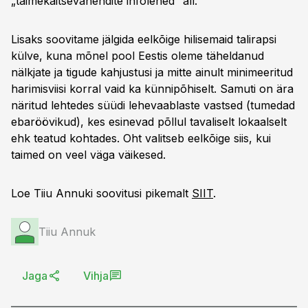
„taimekaitsevahendite infolehed“ all.
Lisaks soovitame jälgida eelkõige hilisemaid talirapsi
külve, kuna mõnel pool Eestis oleme täheldanud
nälkjate ja tigude kahjustusi ja mitte ainult minimeeritud
harimisviisi korral vaid ka künnipõhiselt. Samuti on ära
näritud lehtedes süüdi lehevaablaste vastsed (tumedad
ebaröövikud), kes esinevad põllul tavaliselt lokaalselt
ehk teatud kohtades. Oht valitseb eelkõige siis, kui
taimed on veel väga väikesed.
Loe Tiiu Annuki soovitusi pikemalt
SIIT
.
Tiiu Annuk
Jaga
Vihja