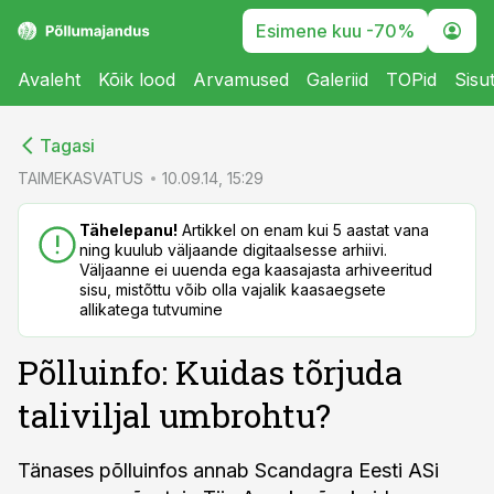
Esimene kuu -70%
Avaleht
Kõik lood
Arvamused
Galeriid
TOPid
Sisu
cebook
cebook
Tagasi
Twitter)
Twitter)
TAIMEKASVATUS
10.09.14, 15:29
kedIn
kedIn
Tähelepanu!
Artikkel on enam kui 5 aastat vana
ning kuulub väljaande digitaalsesse arhiivi.
ail
ail
Väljaanne ei uuenda ega kaasajasta arhiveeritud
sisu, mistõttu võib olla vajalik kaasaegsete
k
k
allikatega tutvumine
Põlluinfo: Kuidas tõrjuda
taliviljal umbrohtu?
Tänases põlluinfos annab Scandagra Eesti ASi