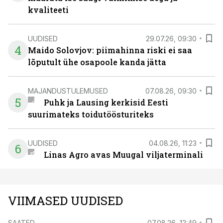
kvaliteeti
UUDISED
29.07.26, 09:30
4
Maido Solovjov: piimahinna riski ei saa
lõputult ühe osapoole kanda jätta
MAJANDUSTULEMUSED
07.08.26, 09:30
5
Puhk ja Lausing kerkisid Eesti
suurimateks toidutöösturiteks
UUDISED
04.08.26, 11:23
6
Linas Agro avas Muugal viljaterminali
VIIMASED UUDISED
SAATED
07.08.26, 12:49