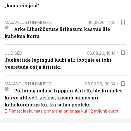
„kaasreisijaid“
MAJANDUSTULEMUSED
06.08.26, 12:15
Arke Lihatööstuse ärikasum kasvas üle
kaheksa korra
UUDISED
06.08.26, 10:14
Jaekettide lepingud luubi all: tootjale ei tohi
veeretada ostja äririski
MAJANDUSTULEMUSED
06.08.26, 09:34
Põllumajanduse tippjuhi Ahti Kalde firmades
käive üldiselt kerkis, kasum samas nii
kahekordistus kui ka sulas pooleks
E-Piimast laekumata piimaraha on enam kui 1,2 miljonit eurot