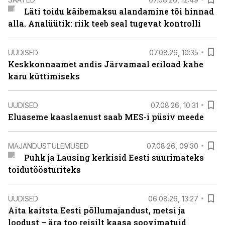
Läti toidu käibemaksu alandamine tõi hinnad
alla. Analüütik: riik teeb seal tugevat kontrolli
UUDISED
07.08.26, 10:35
Keskkonnaamet andis Järvamaal eriload kahe
karu küttimiseks
UUDISED
07.08.26, 10:31
Eluaseme kaaslaenust saab MES-i püsiv meede
MAJANDUSTULEMUSED
07.08.26, 09:30
Puhk ja Lausing kerkisid Eesti suurimateks
toidutöösturiteks
UUDISED
06.08.26, 13:27
Aita kaitsta Eesti põllumajandust, metsi ja
loodust – ära too reisilt kaasa soovimatuid