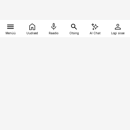
Menüü
Uudised
Raadio
Otsing
AI Chat
Logi sisse
Vana-Lõuna 39/1, 19094 Tallinn
(+372) 667 0111
pollumajandus@pollumajandus.ee
Telli
Reklaam
Firmast
Sisu kasutamisõigused
Ajakirjaniku
eetikakoodeks
Üldtingimused
Privaatsustingimused