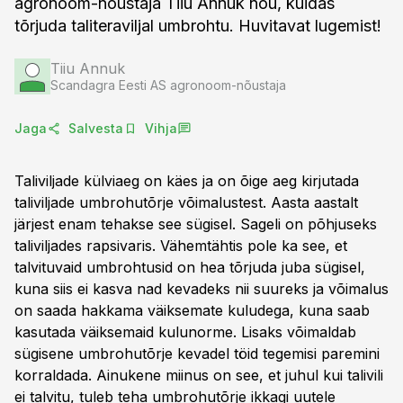
agronoom-nõustaja Tiiu Annuk nõu, kuidas
tõrjuda taliteraviljal umbrohtu. Huvitavat lugemist!
Tiiu Annuk
Scandagra Eesti AS agronoom-nõustaja
Jaga
Salvesta
Vihja
Taliviljade külviaeg on käes ja on õige aeg kirjutada
taliviljade umbrohutõrje võimalustest. Aasta aastalt
järjest enam tehakse see sügisel. Sageli on põhjuseks
taliviljades rapsivaris. Vähemtähtis pole ka see, et
talvituvaid umbrohtusid on hea tõrjuda juba sügisel,
kuna siis ei kasva nad kevadeks nii suureks ja võimalus
on saada hakkama väiksemate kuludega, kuna saab
kasutada väiksemaid kulunorme. Lisaks võimaldab
sügisene umbrohutõrje kevadel töid tegemisi paremini
korraldada. Ainukene miinus on see, et juhul kui talivili
ei talvitu, tuleb teha umbrohutõrje ikkagi uutele