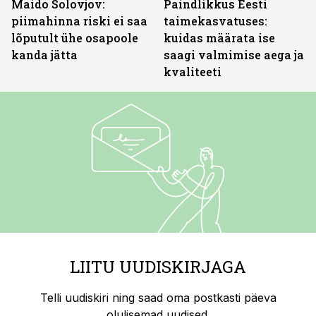
Maido Solovjov:
Paindlikkus Eesti
piimahinna riski ei saa
taimekasvatuses:
lõputult ühe osapoole
kuidas määrata ise
kanda jätta
saagi valmimise aega ja
kvaliteeti
LIITU UUDISKIRJAGA
Telli uudiskiri ning saad oma postkasti päeva
olulisemad uudised.