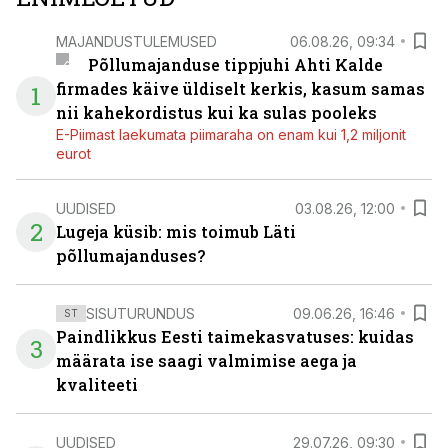
MAJANDUSTULEMUSED
06.08.26, 09:34
Põllumajanduse tippjuhi Ahti Kalde
firmades käive üldiselt kerkis, kasum samas
1
nii kahekordistus kui ka sulas pooleks
E-Piimast laekumata piimaraha on enam kui 1,2 miljonit
eurot
UUDISED
03.08.26, 12:00
2
Lugeja küsib: mis toimub Läti
põllumajanduses?
SISUTURUNDUS
09.06.26, 16:46
ST
Paindlikkus Eesti taimekasvatuses: kuidas
3
määrata ise saagi valmimise aega ja
kvaliteeti
UUDISED
29.07.26, 09:30