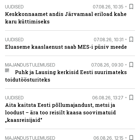
UUDISED
07.08.26, 10:35
Keskkonnaamet andis Järvamaal eriload kahe
karu küttimiseks
UUDISED
07.08.26, 10:31
Eluaseme kaaslaenust saab MES-i püsiv meede
MAJANDUSTULEMUSED
07.08.26, 09:30
Puhk ja Lausing kerkisid Eesti suurimateks
toidutöösturiteks
UUDISED
06.08.26, 13:27
Aita kaitsta Eesti põllumajandust, metsi ja
loodust – ära too reisilt kaasa soovimatuid
„kaasreisijaid“
MAJANDUSTULEMUSED
06.08.26, 12:15