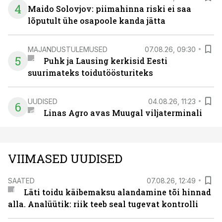
4
Maido Solovjov: piimahinna riski ei saa
lõputult ühe osapoole kanda jätta
MAJANDUSTULEMUSED
07.08.26, 09:30
5
Puhk ja Lausing kerkisid Eesti
suurimateks toidutöösturiteks
UUDISED
04.08.26, 11:23
6
Linas Agro avas Muugal viljaterminali
VIIMASED UUDISED
SAATED
07.08.26, 12:49
Läti toidu käibemaksu alandamine tõi hinnad
alla. Analüütik: riik teeb seal tugevat kontrolli