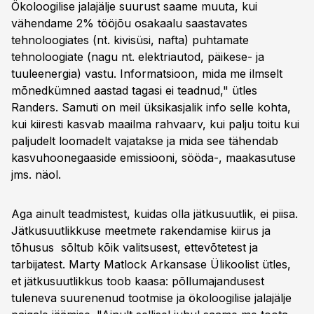
Ökoloogilise jalajälje suurust saame muuta, kui
vähendame 2% tööjõu osakaalu saastavates
tehnoloogiates (nt. kivisüsi, nafta) puhtamate
tehnoloogiate (nagu nt. elektriautod, päikese- ja
tuuleenergia) vastu. Informatsioon, mida me ilmselt
mõnedkümned aastad tagasi ei teadnud," ütles
Randers. Samuti on meil üksikasjalik info selle kohta,
kui kiiresti kasvab maailma rahvaarv, kui palju toitu kui
paljudelt loomadelt vajatakse ja mida see tähendab
kasvuhoonegaaside emissiooni, sööda-, maakasutuse
jms. näol.
Aga ainult teadmistest, kuidas olla jätkusuutlik, ei piisa.
Jätkusuutlikkuse meetmete rakendamise kiirus ja
tõhusus sõltub kõik valitsusest, ettevõtetest ja
tarbijatest. Marty Matlock Arkansase Ülikoolist ütles,
et jätkusuutlikkus toob kaasa: põllumajandusest
tuleneva suurenenud tootmise ja ökoloogilise jalajälje