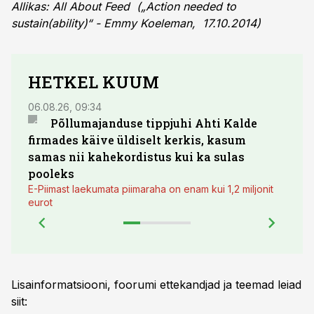
Allikas: All About Feed („Action needed to
sustain(ability)“ - Emmy Koeleman, 17.10.2014)
HETKEL KUUM
06.08.26, 09:34
03.08.
Põllumajanduse tippjuhi Ahti Kalde
Luge
firmades käive üldiselt kerkis, kasum
põll
samas nii kahekordistus kui ka sulas
pooleks
E-Piimast laekumata piimaraha on enam kui 1,2 miljonit
eurot
Lisainformatsiooni, foorumi ettekandjad ja teemad leiad
siit: