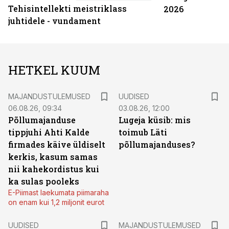
Tehisintellekti meistriklass
2026
juhtidele - vundament
HETKEL KUUM
MAJANDUSTULEMUSED
UUDISED
06.08.26, 09:34
03.08.26, 12:00
Põllumajanduse
Lugeja küsib: mis
tippjuhi Ahti Kalde
toimub Läti
firmades käive üldiselt
põllumajanduses?
kerkis, kasum samas
nii kahekordistus kui
ka sulas pooleks
E-Piimast laekumata piimaraha
on enam kui 1,2 miljonit eurot
UUDISED
MAJANDUSTULEMUSED