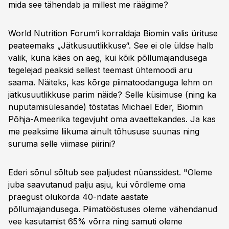
mida see tähendab ja millest me räägime?
World Nutrition Forum’i korraldaja Biomin valis ürituse
peateemaks „Jätkusuutlikkuse“. See ei ole üldse halb
valik, kuna käes on aeg, kui kõik põllumajandusega
tegelejad peaksid sellest teemast ühtemoodi aru
saama. Näiteks, kas kõrge piimatoodanguga lehm on
jätkusuutlikkuse parim näide? Selle küsimuse (ning ka
nuputamisülesande) tõstatas Michael Eder, Biomin
Põhja-Ameerika tegevjuht oma avaettekandes. Ja kas
me peaksime liikuma ainult tõhususe suunas ning
suruma selle viimase piirini?
Ederi sõnul sõltub see paljudest nüanssidest. "Oleme
juba saavutanud palju asju, kui võrdleme oma
praegust olukorda 40-ndate aastate
põllumajandusega. Piimatööstuses oleme vähendanud
vee kasutamist 65% võrra ning samuti oleme