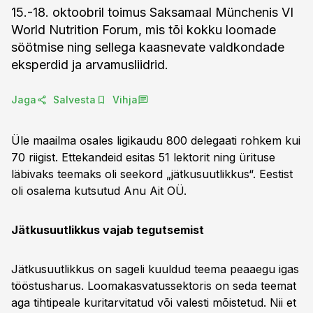
15.-18. oktoobril toimus Saksamaal Münchenis VI
World Nutrition Forum, mis tõi kokku loomade
söötmise ning sellega kaasnevate valdkondade
eksperdid ja arvamusliidrid.
Jaga
Salvesta
Vihja
Üle maailma osales ligikaudu 800 delegaati rohkem kui
70 riigist. Ettekandeid esitas 51 lektorit ning ürituse
läbivaks teemaks oli seekord „jätkusuutlikkus“. Eestist
oli osalema kutsutud Anu Ait OÜ.
Jätkusuutlikkus vajab tegutsemist
Jätkusuutlikkus on sageli kuuldud teema peaaegu igas
tööstusharus. Loomakasvatussektoris on seda teemat
aga tihtipeale kuritarvitatud või valesti mõistetud. Nii et