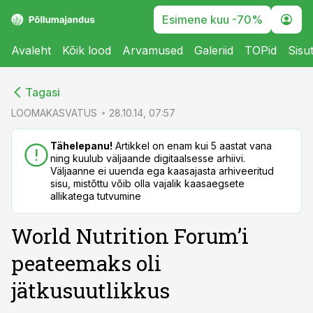
Esimene kuu -70%
Avaleht
Kõik lood
Arvamused
Galeriid
TOPid
Sisu
cebook
cebook
Tagasi
Twitter)
Twitter)
LOOMAKASVATUS
28.10.14, 07:57
kedIn
kedIn
Tähelepanu!
Artikkel on enam kui 5 aastat vana
ning kuulub väljaande digitaalsesse arhiivi.
ail
ail
Väljaanne ei uuenda ega kaasajasta arhiveeritud
sisu, mistõttu võib olla vajalik kaasaegsete
k
k
allikatega tutvumine
World Nutrition Forum’i
peateemaks oli
jätkusuutlikkus