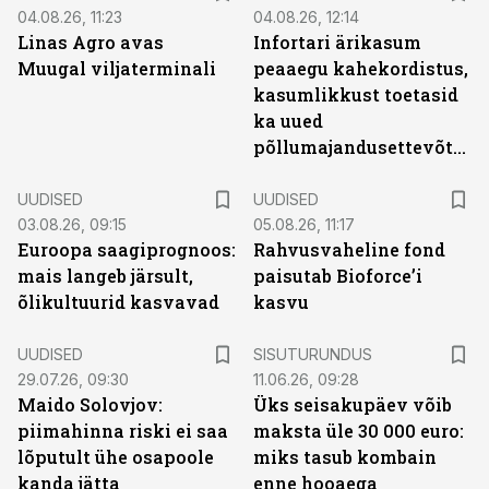
04.08.26, 11:23
04.08.26, 12:14
Linas Agro avas
Infortari ärikasum
Muugal viljaterminali
peaaegu kahekordistus,
kasumlikkust toetasid
ka uued
põllumajandusettevõtted
UUDISED
UUDISED
03.08.26, 09:15
05.08.26, 11:17
Euroopa saagiprognoos:
Rahvusvaheline fond
mais langeb järsult,
paisutab Bioforce’i
õlikultuurid kasvavad
kasvu
ST
UUDISED
SISUTURUNDUS
29.07.26, 09:30
11.06.26, 09:28
Maido Solovjov:
Üks seisakupäev võib
piimahinna riski ei saa
maksta üle 30 000 euro:
lõputult ühe osapoole
miks tasub kombain
kanda jätta
enne hooaega