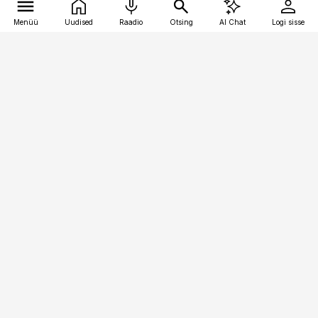
Menüü
Uudised
Raadio
Otsing
AI Chat
Logi sisse
Vana-Lõuna 39/1, 19094 Tallinn
(+372) 667 0111
pollumajandus@pollumajandus.ee
Telli
Reklaam
Firmast
Sisu kasutamisõigused
Ajakirjaniku
eetikakoodeks
Üldtingimused
Privaatsustingimused
Küpsiste poliitika
KKK
Eesti Meediaettevõtete
Eelistuste haldamine
Liit