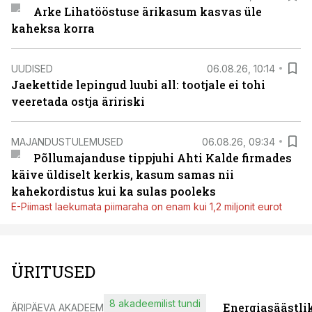
Arke Lihatööstuse ärikasum kasvas üle
kaheksa korra
UUDISED
06.08.26, 10:14
Jaekettide lepingud luubi all: tootjale ei tohi
veeretada ostja äririski
MAJANDUSTULEMUSED
06.08.26, 09:34
Põllumajanduse tippjuhi Ahti Kalde firmades
käive üldiselt kerkis, kasum samas nii
kahekordistus kui ka sulas pooleks
E-Piimast laekumata piimaraha on enam kui 1,2 miljonit eurot
ÜRITUSED
8 akadeemilist tundi
Energiasäästli
ÄRIPÄEVA AKADEEMIA