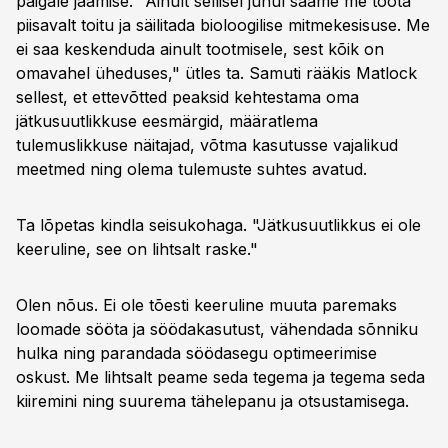
paigale jäämise. "Ainult sellisel juhul saame me toota
piisavalt toitu ja säilitada bioloogilise mitmekesisuse. Me
ei saa keskenduda ainult tootmisele, sest kõik on
omavahel üheduses," ütles ta. Samuti rääkis Matlock
sellest, et ettevõtted peaksid kehtestama oma
jätkusuutlikkuse eesmärgid, määratlema
tulemuslikkuse näitajad, võtma kasutusse vajalikud
meetmed ning olema tulemuste suhtes avatud.
Ta lõpetas kindla seisukohaga. "Jätkusuutlikkus ei ole
keeruline, see on lihtsalt raske."
Olen nõus. Ei ole tõesti keeruline muuta paremaks
loomade sööta ja söödakasutust, vähendada sõnniku
hulka ning parandada söödasegu optimeerimise
oskust. Me lihtsalt peame seda tegema ja tegema seda
kiiremini ning suurema tähelepanu ja otsustamisega.