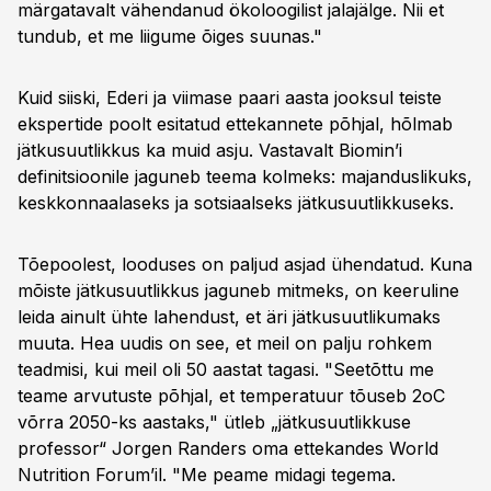
märgatavalt vähendanud ökoloogilist jalajälge. Nii et
tundub, et me liigume õiges suunas."
Kuid siiski, Ederi ja viimase paari aasta jooksul teiste
ekspertide poolt esitatud ettekannete põhjal, hõlmab
jätkusuutlikkus ka muid asju. Vastavalt Biomin’i
definitsioonile jaguneb teema kolmeks: majanduslikuks,
keskkonnaalaseks ja sotsiaalseks jätkusuutlikkuseks.
Tõepoolest, looduses on paljud asjad ühendatud. Kuna
mõiste jätkusuutlikkus jaguneb mitmeks, on keeruline
leida ainult ühte lahendust, et äri jätkusuutlikumaks
muuta. Hea uudis on see, et meil on palju rohkem
teadmisi, kui meil oli 50 aastat tagasi. "Seetõttu me
teame arvutuste põhjal, et temperatuur tõuseb 2oC
võrra 2050-ks aastaks," ütleb „jätkusuutlikkuse
professor“ Jorgen Randers oma ettekandes World
Nutrition Forum’il. "Me peame midagi tegema.