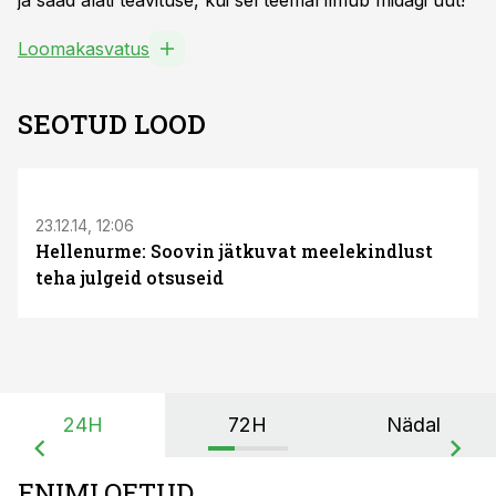
ja saad alati teavituse, kui sel teemal ilmub midagi uut!
Loomakasvatus
SEOTUD LOOD
23.12.14, 12:06
Hellenurme: Soovin jätkuvat meelekindlust
teha julgeid otsuseid
24H
72H
Nädal
ENIMLOETUD