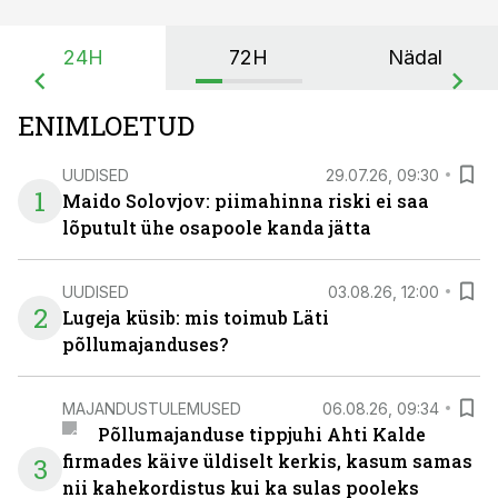
24H
72H
Nädal
ENIMLOETUD
UUDISED
29.07.26, 09:30
1
Maido Solovjov: piimahinna riski ei saa
lõputult ühe osapoole kanda jätta
UUDISED
03.08.26, 12:00
2
Lugeja küsib: mis toimub Läti
põllumajanduses?
MAJANDUSTULEMUSED
06.08.26, 09:34
Põllumajanduse tippjuhi Ahti Kalde
firmades käive üldiselt kerkis, kasum samas
3
nii kahekordistus kui ka sulas pooleks