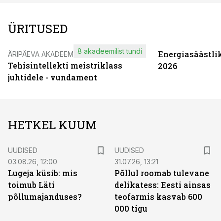
ÜRITUSED
8 akadeemilist tundi
Energiasäästli
ÄRIPÄEVA AKADEEMIA
Tehisintellekti meistriklass
2026
juhtidele - vundament
HETKEL KUUM
UUDISED
UUDISED
03.08.26, 12:00
31.07.26, 13:21
Lugeja küsib: mis
Põllul roomab tulevane
toimub Läti
delikatess: Eesti ainsas
põllumajanduses?
teofarmis kasvab 600
000 tigu