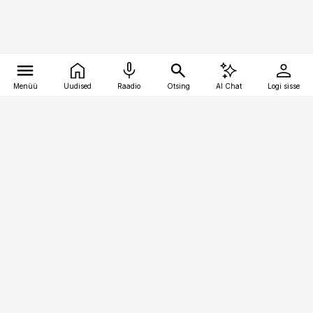
Menüü
Uudised
Raadio
Otsing
AI Chat
Logi sisse
Vana-Lõuna 39/1, 19094 Tallinn
(+372) 667 0111
pollumajandus@pollumajandus.ee
Telli
Reklaam
Firmast
Sisu kasutamisõigused
Ajakirjaniku
eetikakoodeks