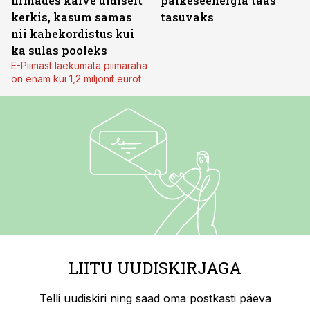
firmades käive üldiselt
päikeseenergia taas
kerkis, kasum samas
tasuvaks
nii kahekordistus kui
ka sulas pooleks
E-Piimast laekumata piimaraha
on enam kui 1,2 miljonit eurot
LIITU UUDISKIRJAGA
Telli uudiskiri ning saad oma postkasti päeva