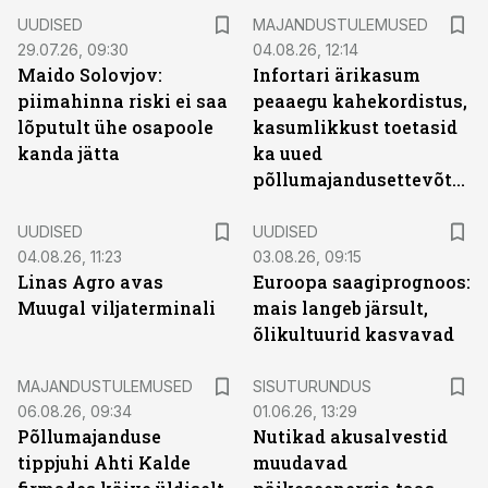
UUDISED
MAJANDUSTULEMUSED
29.07.26, 09:30
04.08.26, 12:14
Maido Solovjov:
Infortari ärikasum
piimahinna riski ei saa
peaaegu kahekordistus,
lõputult ühe osapoole
kasumlikkust toetasid
kanda jätta
ka uued
põllumajandusettevõtted
UUDISED
UUDISED
04.08.26, 11:23
03.08.26, 09:15
Linas Agro avas
Euroopa saagiprognoos:
Muugal viljaterminali
mais langeb järsult,
õlikultuurid kasvavad
ST
MAJANDUSTULEMUSED
SISUTURUNDUS
06.08.26, 09:34
01.06.26, 13:29
Põllumajanduse
Nutikad akusalvestid
tippjuhi Ahti Kalde
muudavad