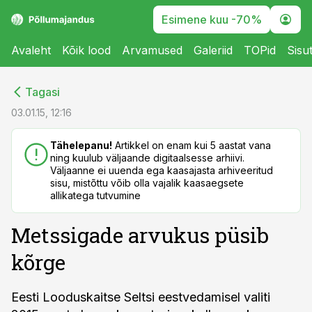
Esimene kuu -70%
Avaleht
Kõik lood
Arvamused
Galeriid
TOPid
Sisu
cebook
cebook
Tagasi
Twitter)
Twitter)
03.01.15, 12:16
kedIn
kedIn
Tähelepanu!
Artikkel on enam kui 5 aastat vana
ning kuulub väljaande digitaalsesse arhiivi.
ail
ail
Väljaanne ei uuenda ega kaasajasta arhiveeritud
sisu, mistõttu võib olla vajalik kaasaegsete
k
k
allikatega tutvumine
Metssigade arvukus püsib
kõrge
Eesti Looduskaitse Seltsi eestvedamisel valiti