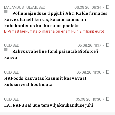
MAJANDUSTULEMUSED
06.08.26, 09:34
Põllumajanduse tippjuhi Ahti Kalde firmades
käive üldiselt kerkis, kasum samas nii
kahekordistus kui ka sulas pooleks
E-Piimast laekumata piimaraha on enam kui 1,2 miljonit eurot
UUDISED
05.08.26, 11:17
Rahvusvaheline fond paisutab Bioforce’i
kasvu
UUDISED
05.08.26, 11:00
HKFoods kasvatas kasumit kasvavast
kulusurvest hoolimata
UUDISED
05.08.26, 10:30
LATRAPS sai uue teraviljakaubanduse juhi