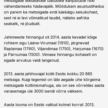
metssigade tekitatavate ulatuslike kahjustuste riski
vähendamiseks hädavajalik. Mõõdukam asustustihedus
on parem ka metssigade endi käekäigu seisukohast,
sest nii ei levi võimalikud taudid, näiteks aafrika
seakatk, nii jõudsalt.
Jahimeeste hinnangul oli 2014. aasta kevadel kõige
rohkem sigu Lääne-Virumaal (1910), järgnevad
Raplamaa (1760), Viljandimaa (1750), Harjumaa (1670)
ja Pärnumaa (1500). Viimase hinnangu kohaselt on
sigade arvukus veidi langenud.
2013. aasta jahihooajal kütiti Eestis kokku 20 885
metssiga. Kuigi tegemist on läbi aegade ühe kõrgeima
metssigade küttimismahuga, siis on see võrreldes aasta
varasemaga üle 3000 isendi võrra väiksem.
Aasta looma on Eestis valitud kolmel korral: 2013.