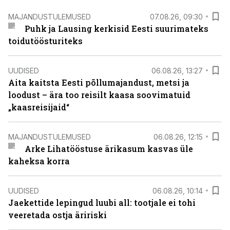
MAJANDUSTULEMUSED
07.08.26, 09:30
Puhk ja Lausing kerkisid Eesti suurimateks
toidutöösturiteks
UUDISED
06.08.26, 13:27
Aita kaitsta Eesti põllumajandust, metsi ja
loodust – ära too reisilt kaasa soovimatuid
„kaasreisijaid“
MAJANDUSTULEMUSED
06.08.26, 12:15
Arke Lihatööstuse ärikasum kasvas üle
kaheksa korra
UUDISED
06.08.26, 10:14
Jaekettide lepingud luubi all: tootjale ei tohi
veeretada ostja äririski