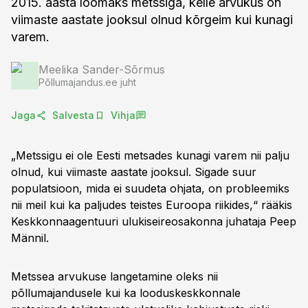
2015. aasta loomaks metssiga, kelle arvukus on
viimaste aastate jooksul olnud kõrgeim kui kunagi
varem.
Meelika Sander-Sõrmus
Põllumajandus.ee juht
Jaga
Salvesta
Vihja
„Metssigu ei ole Eesti metsades kunagi varem nii palju
olnud, kui viimaste aastate jooksul. Sigade suur
populatsioon, mida ei suudeta ohjata, on probleemiks
nii meil kui ka paljudes teistes Euroopa riikides,“ rääkis
Keskkonnaagentuuri ulukiseireosakonna juhataja Peep
Männil.
Metssea arvukuse langetamine oleks nii
põllumajandusele kui ka looduskeskkonnale