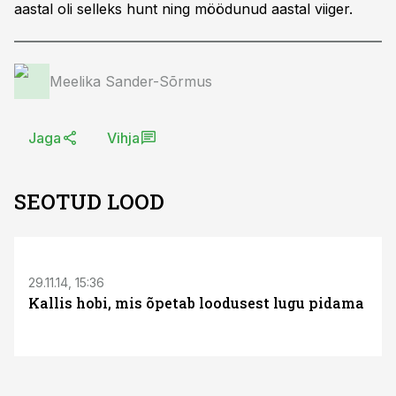
aastal oli selleks hunt ning möödunud aastal viiger.
Meelika Sander-Sõrmus
Jaga
Vihja
SEOTUD LOOD
29.11.14, 15:36
Kallis hobi, mis õpetab loodusest lugu pidama