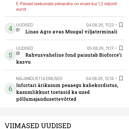
E-Piimast laekumata piimaraha on enam kui 1,2 miljonit
eurot
UUDISED
04.08.26, 11:23
4
Linas Agro avas Muugal viljaterminali
UUDISED
05.08.26, 11:17
5
Rahvusvaheline fond paisutab Bioforce’i
kasvu
MAJANDUSTULEMUSED
04.08.26, 12:14
Infortari ärikasum peaaegu kahekordistus,
6
kasumlikkust toetasid ka uued
põllumajandusettevõtted
VIIMASED UUDISED