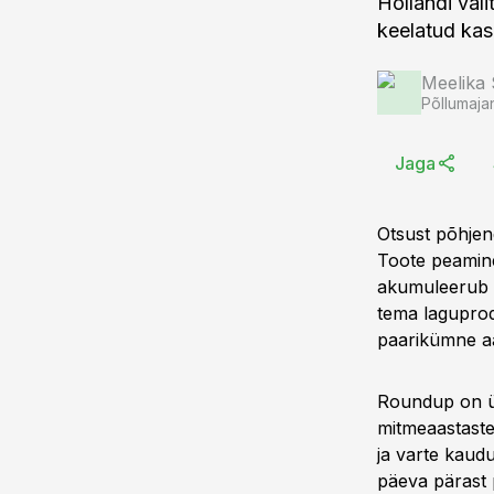
Hollandi vali
keelatud ka
Meelika
Põllumaja
Jaga
Otsust põhjend
Toote peamine
akumuleerub t
tema laguprod
paarikümne aa
Roundup on ül
mitmeaastaste
ja varte kaudu
päeva pärast p