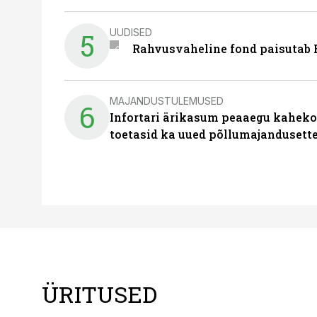
UUDISED
5
Rahvusvaheline fond paisutab B
MAJANDUSTULEMUSED
6
Infortari ärikasum peaaegu kaheko
toetasid ka uued põllumajandusett
ÜRITUSED