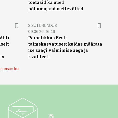
toetasid ka uued
põllumajandusettevõtted
ST
SISUTURUNDUS
09.06.26, 16:46
 Ahti
Paindlikkus Eesti
iselt
taimekasvatuses: kuidas määrata
ise saagi valmimise aega ja
as
kvaliteeti
on enam kui