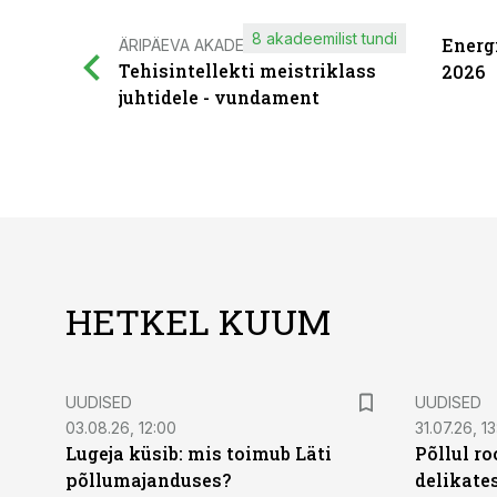
8 akadeemilist tundi
Energ
ÄRIPÄEVA AKADEEMIA
Tehisintellekti meistriklass
2026
juhtidele - vundament
HETKEL KUUM
UUDISED
UUDISED
03.08.26, 12:00
31.07.26, 13
Lugeja küsib: mis toimub Läti
Põllul r
põllumajanduses?
delikates