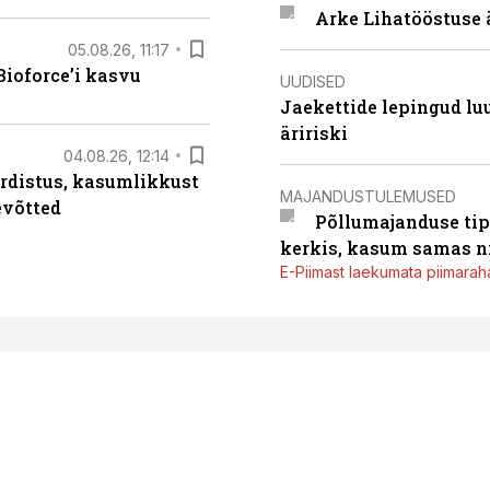
Arke Lihatööstuse 
05.08.26, 11:17
ioforce’i kasvu
UUDISED
Jaekettide lepingud luub
äririski
04.08.26, 12:14
rdistus, kasumlikkust
MAJANDUSTULEMUSED
evõtted
Põllumajanduse tip
kerkis, kasum samas ni
E-Piimast laekumata piimaraha