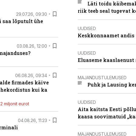
Läti toidu käibema
riik teeb seal tugevat k
29.07.26, 09:30
 saa lõputult ühe
UUDISED
Keskkonnaamet andis J
03.08.26, 12:00
umajanduses?
UUDISED
Eluaseme kaaslaenust 
06.08.26, 09:34
MAJANDUSTULEMUSED
alde firmades käive
Puhk ja Lausing ke
ahekordistus kui ka
UUDISED
 miljonit eurot
Aita kaitsta Eesti põllu
kaasa soovimatuid „kaa
04.08.26, 11:23
rminali
MAJANDUSTULEMUSED