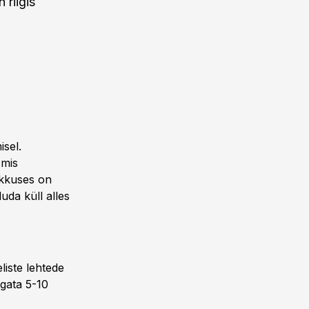
 riigis
isel.
 mis
ikkuses on
da küll alles
iste lehtede
rgata 5-10