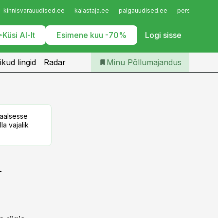
Iseteenindus
kinnisvarauudised.ee
kalastaja.ee
palgauudised.ee
personaliuudi
Telli Põllumajandus
Küsi AI-lt
Esimene kuu -70%
Logi sisse
ikud lingid
Radar
Minu Põllumajandus
taalsesse
la vajalik
i