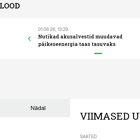
 LOOD
01.06.26, 13:29
Nutikad akusalvestid muudavad
päikeseenergia taas tasuvaks
Nädal
VIIMASED U
SAATED