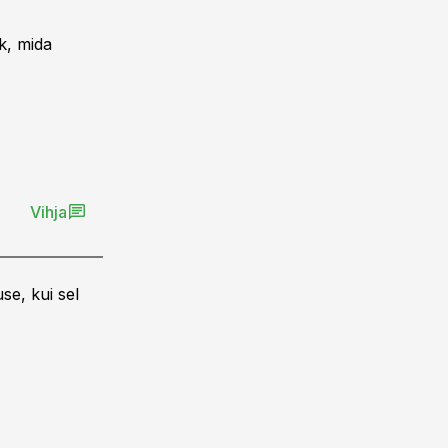
k, mida
Vihja
se, kui sel