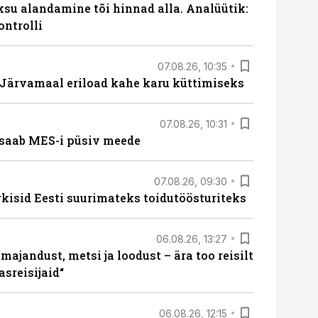
ksu alandamine tõi hinnad alla. Analüütik:
ontrolli
07.08.26, 10:35
ärvamaal eriload kahe karu küttimiseks
07.08.26, 10:31
saab MES-i püsiv meede
07.08.26, 09:30
rkisid Eesti suurimateks toidutöösturiteks
06.08.26, 13:27
majandust, metsi ja loodust – ära too reisilt
sreisijaid“
06.08.26, 12:15