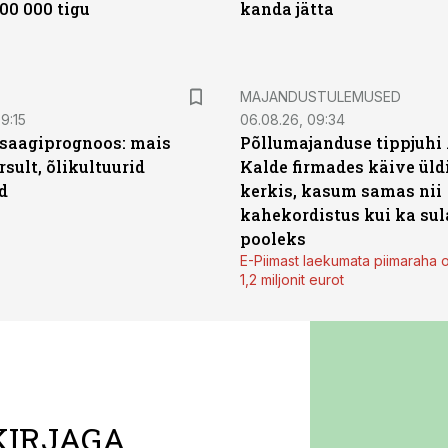
00 000 tigu
kanda jätta
MAJANDUSTULEMUSED
9:15
06.08.26, 09:34
saagiprognoos: mais
Põllumajanduse tippjuhi
rsult, õlikultuurid
Kalde firmades käive üld
d
kerkis, kasum samas nii
kahekordistus kui ka sul
pooleks
E-Piimast laekumata piimaraha 
1,2 miljonit eurot
KIRJAGA