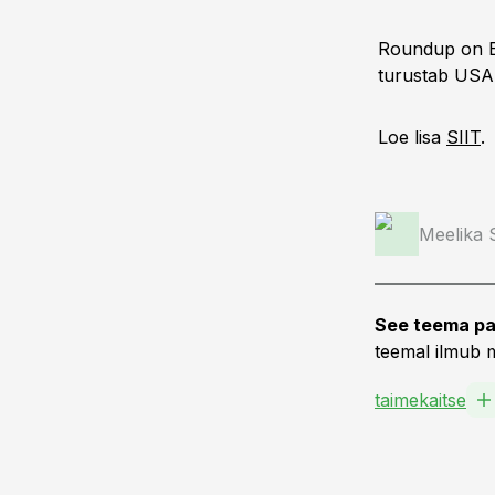
Roundup on Ee
turustab USA
Loe lisa
SIIT
.
Meelika
See teema pa
teemal ilmub m
taimekaitse