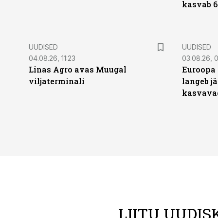
kasvab 6
UUDISED
UUDISED
04.08.26, 11:23
03.08.26, 0
Linas Agro avas Muugal
Euroopa 
viljaterminali
langeb jä
kasvava
LIITU UUDIS