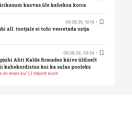
ärikasum kasvas üle kaheksa korra
06.08.26, 10:14
i all: tootjale ei tohi veeretada ostja
06.08.26, 09:34
pjuhi Ahti Kalde firmades käive üldiselt
i kahekordistus kui ka sulas pooleks
 on enam kui 1,2 miljonit eurot