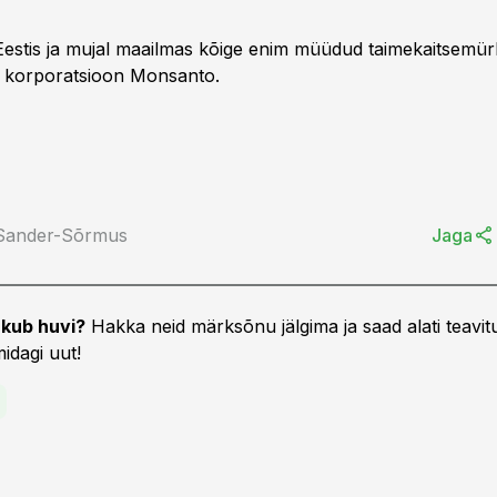
stis ja mujal maailmas kõige enim müüdud taimekaitsemür
 korporatsioon Monsanto.
 Sander-Sõrmus
Jaga
kub huvi?
Hakka neid märksõnu jälgima ja saad alati teavitu
idagi uut!