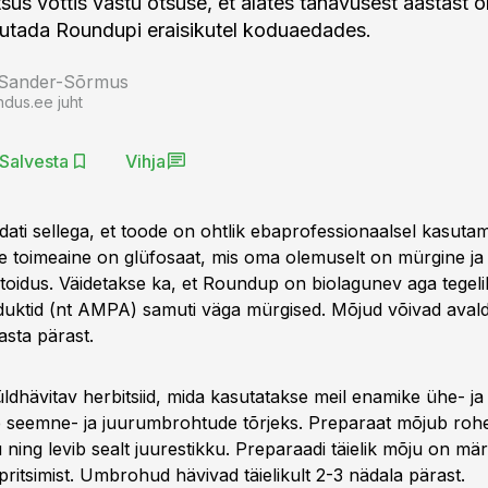
tsus võttis vastu otsuse, et alates tänavusest aastast on
sutada Roundupi eraisikutel koduaedades.
 Sander-Sõrmus
ndus.ee juht
Salvesta
Vihja
ati sellega, et toode on ohtlik ebaprofessionaalsel kasutam
 toimeaine on glüfosaat, mis oma olemuselt on mürgine ja
oidus. Väidetakse ka, et Roundup on biolagunev aga tegel
uktid (nt AMPA) samuti väga mürgised. Mõjud võivad avaldu
sta pärast.
dhävitav herbitsiid, mida kasutatakse meil enamike ühe- ja
 seemne- ja juurumbrohtude tõrjeks. Preparaat mõjub rohel
 ning levib sealt juurestikku. Preparaadi täielik mõju on mä
ritsimist. Umbrohud hävivad täielikult 2-3 nädala pärast.