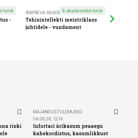
t tundi
8 akadeemilist tundi
ÄRIPÄEVA AKADEEMIA
IT KOOLIT
tus -
Tehisintellekti meistriklass
Muutuste
juhtidele - vundament
praktilis
MAJANDUSTULEMUSED
04.08.26, 12:14
nna riski
Infortari ärikasum peaaegu
ole
kahekordistus, kasumlikkust