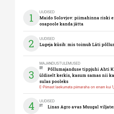
UUDISED
1
Maido Solovjov: piimahinna riski ei
osapoole kanda jätta
UUDISED
2
Lugeja küsib: mis toimub Läti põll
MAJANDUSTULEMUSED
Põllumajanduse tippjuhi Ahti K
3
üldiselt kerkis, kasum samas nii k
sulas pooleks
E-Piimast laekumata piimaraha on enam kui 1,2
UUDISED
4
Linas Agro avas Muugal viljate