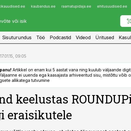
tikauudised.ee
kaubandus.ee
raamatupidaja.ee
ehitusuudised.ee
Infopank
Radar
Sisuturundus
Töö
Podcastid
Videod
Üritused
Kasul
17.01.15, 09:05
panu!
Artikkel on enam kui 5 aastat vana ning kuulub väljaande digi
. Väljaanne ei uuenda ega kaasajasta arhiveeritud sisu, mistõttu võib ol
sete allikatega tutvumine
and keelustas ROUNDUP
 eraisikutele