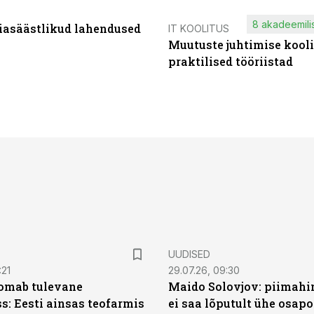
8 akadeemilis
iasäästlikud lahendused
IT KOOLITUS
Muutuste juhtimise kooli
praktilised tööriistad
UUDISED
:21
29.07.26, 09:30
oomab tulevane
Maido Solovjov: piimahi
s: Eesti ainsas teofarmis
ei saa lõputult ühe osapo