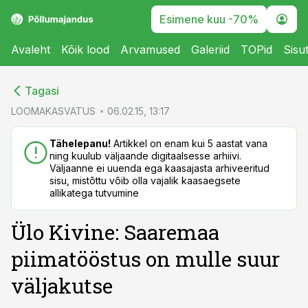
Esimene kuu -70%
Avaleht
Kõik lood
Arvamused
Galeriid
TOPid
Sisu
cebook
cebook
Tagasi
Twitter)
Twitter)
LOOMAKASVATUS
06.02.15, 13:17
kedIn
kedIn
Tähelepanu!
Artikkel on enam kui 5 aastat vana
ning kuulub väljaande digitaalsesse arhiivi.
ail
ail
Väljaanne ei uuenda ega kaasajasta arhiveeritud
sisu, mistõttu võib olla vajalik kaasaegsete
k
k
allikatega tutvumine
Ülo Kivine: Saaremaa
piimatööstus on mulle suur
väljakutse