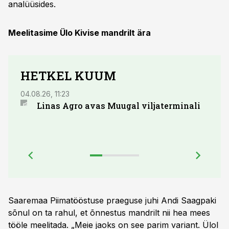
analüüsides.
Meelitasime Ülo Kivise mandrilt ära
HETKEL KUUM
04.08.26, 11:23
03.08.
Linas Agro avas Muugal viljaterminali
Euro
õlik
Saaremaa Piimatööstuse praeguse juhi Andi Saagpaki
sõnul on ta rahul, et õnnestus mandrilt nii hea mees
tööle meelitada. „Meie jaoks on see parim variant. Ülol