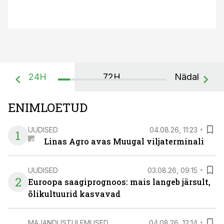
24H
72H
Nädal
ENIMLOETUD
UUDISED
04.08.26, 11:23
1
Linas Agro avas Muugal viljaterminali
UUDISED
03.08.26, 09:15
2
Euroopa saagiprognoos: mais langeb järsult,
õlikultuurid kasvavad
MAJANDUSTULEMUSED
04.08.26, 12:14