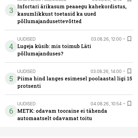
Infortari ärikasum peaaegu kahekordistus,
3
kasumlikkust toetasid ka uued
põllumajandusettevõtted
UUDISED
03.08.26, 12:00
4
Lugeja küsib: mis toimub Läti
põllumajanduses?
UUDISED
03.08.26, 14:00
5
Piima hind langes esimesel poolaastal ligi 15
protsenti
UUDISED
04.08.26, 10:54
6
METK: odavam tooraine ei tähenda
automaatselt odavamat toitu