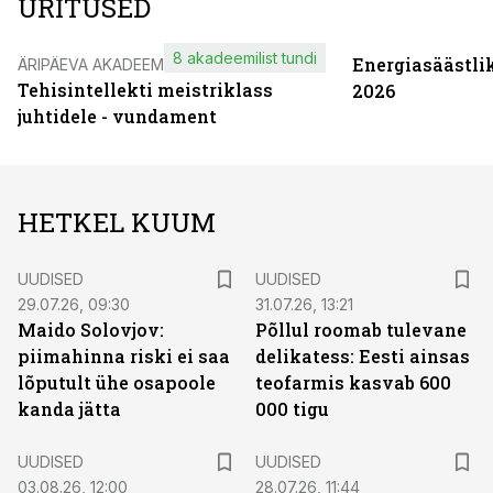
ÜRITUSED
8 akadeemilist tundi
Energiasäästli
ÄRIPÄEVA AKADEEMIA
Tehisintellekti meistriklass
2026
juhtidele - vundament
HETKEL KUUM
UUDISED
UUDISED
29.07.26, 09:30
31.07.26, 13:21
Maido Solovjov:
Põllul roomab tulevane
piimahinna riski ei saa
delikatess: Eesti ainsas
lõputult ühe osapoole
teofarmis kasvab 600
kanda jätta
000 tigu
UUDISED
UUDISED
03.08.26, 12:00
28.07.26, 11:44