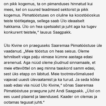
on pikk kogemus, ta on piimanduses hinnatud kui
mees, kel on suured teadmised sektorist ja pikk
kogemus. Piimatööstuses on oluline ka koostööoskus
teiste töötlejatega, sellega saab Ülo ideaalselt
hakkama. Ülo on hea spetsialist ja juht aga ka tugev
konkurent teistele,“ lausus Saagpakk.
Ülo Kivine on praeguseks Saaremaa Piimatööstuse üle
vaadanud. „Meie tööstus on heas seisus. Oleme
tehniliselt väga palju viimase kümne aastaga edasi
arenenud. Aga nüüd oleme jõudnud sinnamaale, et
meie ettevõttel on aeg minna taaskord samm edasi,
sest üks etapp on läbitud. Meie tootmisvõimalused
vajavad uuesti ülevaatamist ja ka turud. Ja seda kõike
saab edasi viia nüüd Ülo Kivine,“ sõnas Saaremaa
Piimatööstuse praegune juht Andi Saagpakk. „Ülol on
ees uued plaanid ja laiendused. Kaader on olemas ja
ootamas tegusat juhti.“