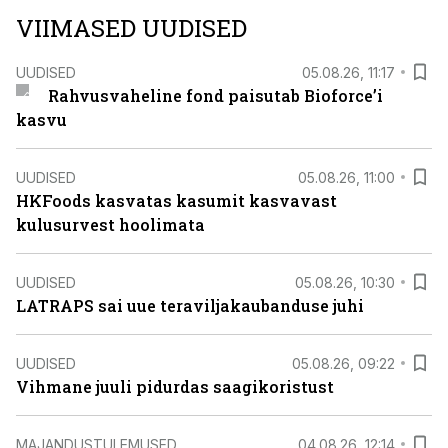
VIIMASED UUDISED
UUDISED
05.08.26, 11:17
Rahvusvaheline fond paisutab Bioforce’i
kasvu
UUDISED
05.08.26, 11:00
HKFoods kasvatas kasumit kasvavast
kulusurvest hoolimata
UUDISED
05.08.26, 10:30
LATRAPS sai uue teraviljakaubanduse juhi
UUDISED
05.08.26, 09:22
Vihmane juuli pidurdas saagikoristust
MAJANDUSTULEMUSED
04.08.26, 12:14