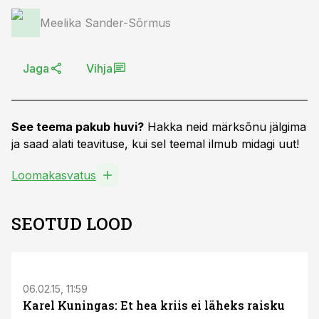
Meelika Sander-Sõrmus
Jaga
Vihja
See teema pakub huvi?
Hakka neid märksõnu jälgima
ja saad alati teavituse, kui sel teemal ilmub midagi uut!
Loomakasvatus
SEOTUD LOOD
06.02.15, 11:59
Karel Kuningas: Et hea kriis ei läheks raisku