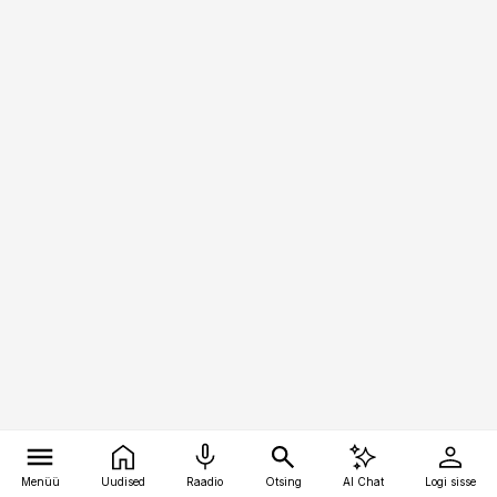
Menüü
Uudised
Raadio
Otsing
AI Chat
Logi sisse