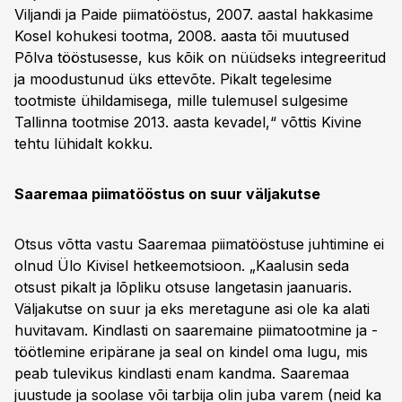
Viljandi ja Paide piimatööstus, 2007. aastal hakkasime
Kosel kohukesi tootma, 2008. aasta tõi muutused
Põlva tööstusesse, kus kõik on nüüdseks integreeritud
ja moodustunud üks ettevõte. Pikalt tegelesime
tootmiste ühildamisega, mille tulemusel sulgesime
Tallinna tootmise 2013. aasta kevadel,“ võttis Kivine
tehtu lühidalt kokku.
Saaremaa piimatööstus on suur väljakutse
Otsus võtta vastu Saaremaa piimatööstuse juhtimine ei
olnud Ülo Kivisel hetkeemotsioon. „Kaalusin seda
otsust pikalt ja lõpliku otsuse langetasin jaanuaris.
Väljakutse on suur ja eks meretagune asi ole ka alati
huvitavam. Kindlasti on saaremaine piimatootmine ja -
töötlemine eripärane ja seal on kindel oma lugu, mis
peab tulevikus kindlasti enam kandma. Saaremaa
juustude ja soolase või tarbija olin juba varem (neid ka