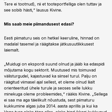
Tere ei tootnud), nii et tooteportfelliga olen tuttav ja
see sobib hästi,“ lausus Kivine.
Mis saab meie piimandusest edasi?
Eesti piimaturu seis on hetkel keeruline, hinnad on
madalal tasemel ja räägitakse jätkusuutlikkusest
laiemalt.
„Muidugi on ekspordi suund olnud ja jääb ka edaspidi
mõjutama kogu sektorit. Muutused mis toimuvad
välisturgudel, kajastuvad ka siinsel turul. Palju on
räägitud viimasel ajal sellest, et oleme olnud liialt
orienteeritud ühele turule ja seoses selle lukku
minekuga oleme probleemides,“ rääkis Kivine. „Sellega
ei saa ma aga täielikult nõustuda, sest piimaturu
kukkumine algas juba 2014. aasta aprillis ja kui ka