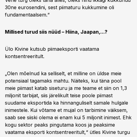
Vene turg oleks täna alles, oleks hind ikkagi kukkunud
30ne eurosendini, sest piimaturu kukkumine oli
fundamentaalsem.“
Millised turud siis nüüd – Hiina, Jaapan,...?
Ülo Kivine kutsub piimaeksporti vaatama
kontsentreeritult.
„Olen mõelnud ka selliselt, et milline on üldse meie
potensiaal tagamaks mahtu. Näiteks, kui täna pool
meie piimast katab siseturu ja me teame et siin on 1,3
miljonit tarbijat, siis järelikult teise poole piimast
suudame eksportida ka hinnanguliselt samale hulgale
inimestele. Kui võtame et mujal on tarbimine väiksem,
saab see siiski olema ei enam kui 5 miljonit inimest. Ehk
kogu sektor peaks pingutama koos ja peaksime
vaatama eksporti kontsentreeritult,“ ütles Kivine turgu