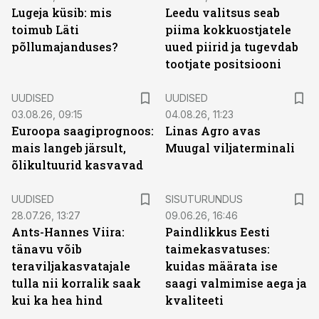
Lugeja küsib: mis
Leedu valitsus seab
toimub Läti
piima kokkuostjatele
põllumajanduses?
uued piirid ja tugevdab
tootjate positsiooni
UUDISED
UUDISED
03.08.26, 09:15
04.08.26, 11:23
Euroopa saagiprognoos:
Linas Agro avas
mais langeb järsult,
Muugal viljaterminali
õlikultuurid kasvavad
ST
UUDISED
SISUTURUNDUS
28.07.26, 13:27
09.06.26, 16:46
Ants-Hannes Viira:
Paindlikkus Eesti
tänavu võib
taimekasvatuses:
teraviljakasvatajale
kuidas määrata ise
tulla nii korralik saak
saagi valmimise aega ja
kui ka hea hind
kvaliteeti