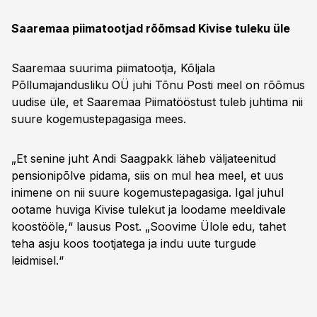
Saaremaa piimatootjad rõõmsad Kivise tuleku üle
Saaremaa suurima piimatootja, Kõljala
Põllumajandusliku OÜ juhi Tõnu Posti meel on rõõmus
uudise üle, et Saaremaa Piimatööstust tuleb juhtima nii
suure kogemustepagasiga mees.
„Et senine juht Andi Saagpakk läheb väljateenitud
pensionipõlve pidama, siis on mul hea meel, et uus
inimene on nii suure kogemustepagasiga. Igal juhul
ootame huviga Kivise tulekut ja loodame meeldivale
koostööle,“ lausus Post. „Soovime Ülole edu, tahet
teha asju koos tootjatega ja indu uute turgude
leidmisel.“