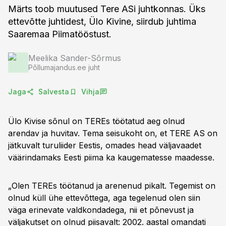
Märts toob muutused Tere ASi juhtkonnas. Üks
ettevõtte juhtidest, Ülo Kivine, siirdub juhtima
Saaremaa Piimatööstust.
Meelika Sander-Sõrmus
Põllumajandus.ee juht
Jaga
Salvesta
Vihja
Ülo Kivise sõnul on TEREs töötatud aeg olnud
arendav ja huvitav. Tema seisukoht on, et TERE AS on
jätkuvalt turuliider Eestis, omades head väljavaadet
väärindamaks Eesti piima ka kaugematesse maadesse.
„Olen TEREs töötanud ja arenenud pikalt. Tegemist on
olnud küll ühe ettevõttega, aga tegelenud olen siin
väga erinevate valdkondadega, nii et põnevust ja
väljakutset on olnud piisavalt: 2002. aastal omandati