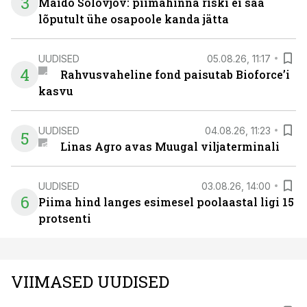
3
Maido Solovjov: piimahinna riski ei saa
lõputult ühe osapoole kanda jätta
UUDISED
05.08.26, 11:17
4
Rahvusvaheline fond paisutab Bioforce’i
kasvu
UUDISED
04.08.26, 11:23
5
Linas Agro avas Muugal viljaterminali
UUDISED
03.08.26, 14:00
6
Piima hind langes esimesel poolaastal ligi 15
protsenti
VIIMASED UUDISED