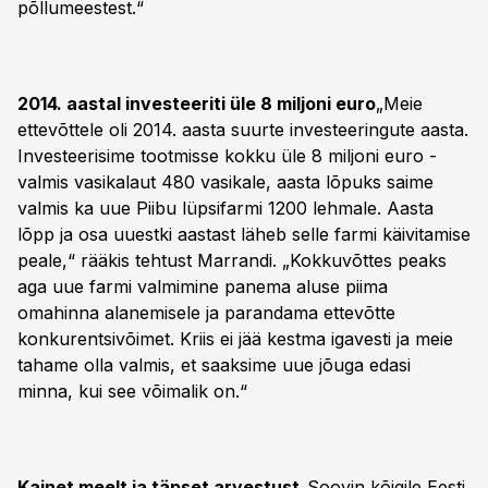
põllumeestest.“
2014. aastal investeeriti üle 8 miljoni euro
„Meie
ettevõttele oli 2014. aasta suurte investeeringute aasta.
Investeerisime tootmisse kokku üle 8 miljoni euro -
valmis vasikalaut 480 vasikale, aasta lõpuks saime
valmis ka uue Piibu lüpsifarmi 1200 lehmale. Aasta
lõpp ja osa uuestki aastast läheb selle farmi käivitamise
peale,“ rääkis tehtust Marrandi. „Kokkuvõttes peaks
aga uue farmi valmimine panema aluse piima
omahinna alanemisele ja parandama ettevõtte
konkurentsivõimet. Kriis ei jää kestma igavesti ja meie
tahame olla valmis, et saaksime uue jõuga edasi
minna, kui see võimalik on.“
Kainet meelt ja täpset arvestust
„Soovin kõigile Eesti