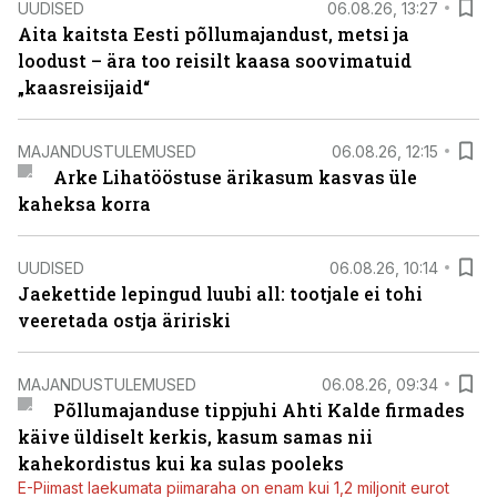
UUDISED
06.08.26, 13:27
Aita kaitsta Eesti põllumajandust, metsi ja
loodust – ära too reisilt kaasa soovimatuid
„kaasreisijaid“
MAJANDUSTULEMUSED
06.08.26, 12:15
Arke Lihatööstuse ärikasum kasvas üle
kaheksa korra
UUDISED
06.08.26, 10:14
Jaekettide lepingud luubi all: tootjale ei tohi
veeretada ostja äririski
MAJANDUSTULEMUSED
06.08.26, 09:34
Põllumajanduse tippjuhi Ahti Kalde firmades
käive üldiselt kerkis, kasum samas nii
kahekordistus kui ka sulas pooleks
E-Piimast laekumata piimaraha on enam kui 1,2 miljonit eurot