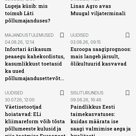
Lugeja küsib: mis
Linas Agro avas
toimub Läti
Muugal viljaterminali
põllumajanduses?
MAJANDUSTULEMUSED
UUDISED
04.08.26, 12:14
03.08.26, 09:15
Infortari ärikasum
Euroopa saagiprognoos:
peaaegu kahekordistus,
mais langeb järsult,
kasumlikkust toetasid
õlikultuurid kasvavad
ka uued
põllumajandusettevõtted
ST
UUDISED
SISUTURUNDUS
30.07.26, 12:00
09.06.26, 16:46
Väetisetootjad
Paindlikkus Eesti
hoiatavad: ELi
taimekasvatuses:
kliimareform võib tõsta
kuidas määrata ise
põllumeeste kulusid ja
saagi valmimise aega ja
viia tootmise Euroopast
kvaliteeti