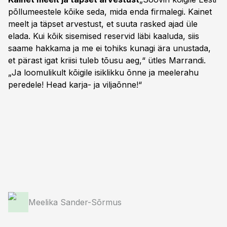
põllumeestele kõike seda, mida enda firmalegi. Kainet
meelt ja täpset arvestust, et suuta rasked ajad üle
elada. Kui kõik sisemised reservid läbi kaaluda, siis
saame hakkama ja me ei tohiks kunagi ära unustada,
et pärast igat kriisi tuleb tõusu aeg,“ ütles Marrandi.
„Ja loomulikult kõigile isiklikku õnne ja meelerahu
peredele! Head karja- ja viljaõnne!“
Meelika Sander-Sõrmus