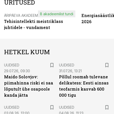
ÜRITUSED
8 akadeemilist tundi
Energiasäästli
ÄRIPÄEVA AKADEEMIA
Tehisintellekti meistriklass
2026
juhtidele - vundament
HETKEL KUUM
UUDISED
UUDISED
29.07.26, 09:30
31.07.26, 13:21
Maido Solovjov:
Põllul roomab tulevane
piimahinna riski ei saa
delikatess: Eesti ainsas
lõputult ühe osapoole
teofarmis kasvab 600
kanda jätta
000 tigu
UUDISED
UUDISED
03.08.26, 12:00
04.08.26, 11:23