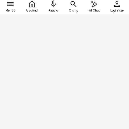
Menüü
Uudised
Raadio
Otsing
AI Chat
Logi sisse
Vana-Lõuna 39/1, 19094 Tallinn
(+372) 667 0111
pollumajandus@pollumajandus.ee
Telli
Reklaam
Firmast
Sisu kasutamisõigused
Ajakirjaniku
eetikakoodeks
Üldtingimused
Privaatsustingimused
Küpsiste poliitika
KKK
Eesti Meediaettevõtete
Eelistuste haldamine
Liit