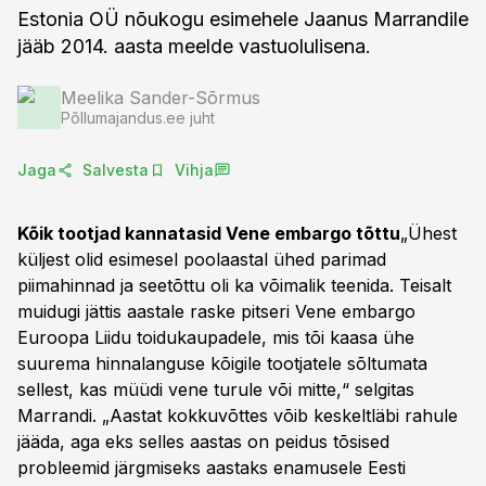
Estonia OÜ nõukogu esimehele Jaanus Marrandile
jääb 2014. aasta meelde vastuolulisena.
Meelika Sander-Sõrmus
Põllumajandus.ee juht
Jaga
Salvesta
Vihja
Kõik tootjad kannatasid Vene embargo tõttu
„Ühest
küljest olid esimesel poolaastal ühed parimad
piimahinnad ja seetõttu oli ka võimalik teenida. Teisalt
muidugi jättis aastale raske pitseri Vene embargo
Euroopa Liidu toidukaupadele, mis tõi kaasa ühe
suurema hinnalanguse kõigile tootjatele sõltumata
sellest, kas müüdi vene turule või mitte,“ selgitas
Marrandi. „Aastat kokkuvõttes võib keskeltläbi rahule
jääda, aga eks selles aastas on peidus tõsised
probleemid järgmiseks aastaks enamusele Eesti