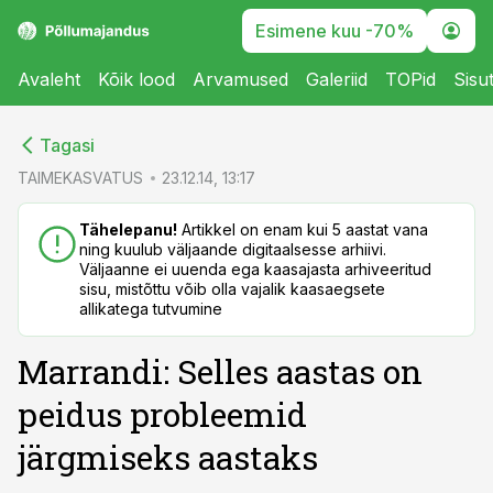
Esimene kuu -70%
Avaleht
Kõik lood
Arvamused
Galeriid
TOPid
Sisu
cebook
cebook
Tagasi
Twitter)
Twitter)
TAIMEKASVATUS
23.12.14, 13:17
kedIn
kedIn
Tähelepanu!
Artikkel on enam kui 5 aastat vana
ning kuulub väljaande digitaalsesse arhiivi.
ail
ail
Väljaanne ei uuenda ega kaasajasta arhiveeritud
sisu, mistõttu võib olla vajalik kaasaegsete
k
k
allikatega tutvumine
Marrandi: Selles aastas on
peidus probleemid
järgmiseks aastaks