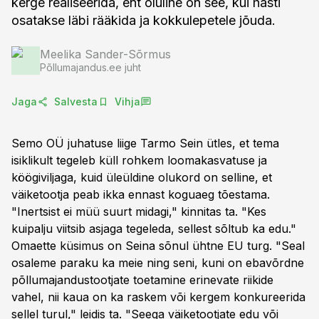
kerge realiseerida, ent oluline on see, kui hästi
osatakse läbi rääkida ja kokkulepetele jõuda.
Meelika Sander-Sõrmus
Põllumajandus.ee juht
Jaga
Salvesta
Vihja
Semo OÜ juhatuse liige Tarmo Sein ütles, et tema
isiklikult tegeleb küll rohkem loomakasvatuse ja
köögiviljaga, kuid üleüldine olukord on selline, et
väiketootja peab ikka ennast koguaeg tõestama.
"Inertsist ei müü suurt midagi," kinnitas ta. "Kes
kuipalju viitsib asjaga tegeleda, sellest sõltub ka edu."
Omaette küsimus on Seina sõnul ühtne EU turg. "Seal
osaleme paraku ka meie ning seni, kuni on ebavõrdne
põllumajandustootjate toetamine erinevate riikide
vahel, nii kaua on ka raskem või kergem konkureerida
sellel turul," leidis ta. "Seega väiketootjate edu või