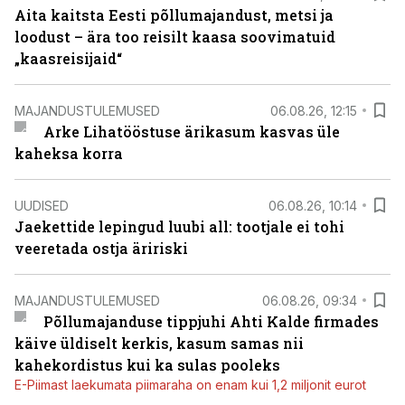
Aita kaitsta Eesti põllumajandust, metsi ja
loodust – ära too reisilt kaasa soovimatuid
„kaasreisijaid“
MAJANDUSTULEMUSED
06.08.26, 12:15
Arke Lihatööstuse ärikasum kasvas üle
kaheksa korra
UUDISED
06.08.26, 10:14
Jaekettide lepingud luubi all: tootjale ei tohi
veeretada ostja äririski
MAJANDUSTULEMUSED
06.08.26, 09:34
Põllumajanduse tippjuhi Ahti Kalde firmades
käive üldiselt kerkis, kasum samas nii
kahekordistus kui ka sulas pooleks
E-Piimast laekumata piimaraha on enam kui 1,2 miljonit eurot