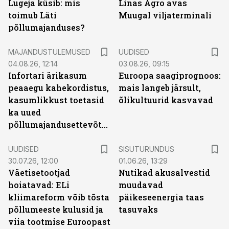
Lugeja küsib: mis
Linas Agro avas
toimub Läti
Muugal viljaterminali
põllumajanduses?
MAJANDUSTULEMUSED
UUDISED
04.08.26, 12:14
03.08.26, 09:15
Infortari ärikasum
Euroopa saagiprognoos:
peaaegu kahekordistus,
mais langeb järsult,
kasumlikkust toetasid
õlikultuurid kasvavad
ka uued
põllumajandusettevõtted
ST
UUDISED
SISUTURUNDUS
30.07.26, 12:00
01.06.26, 13:29
Väetisetootjad
Nutikad akusalvestid
hoiatavad: ELi
muudavad
kliimareform võib tõsta
päikeseenergia taas
põllumeeste kulusid ja
tasuvaks
viia tootmise Euroopast