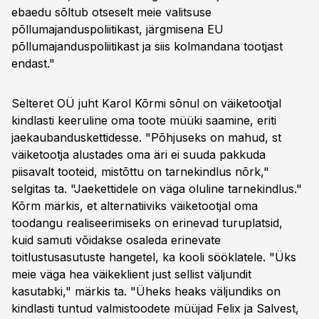
ebaedu sõltub otseselt meie valitsuse
põllumajanduspoliitikast, järgmisena EU
põllumajanduspoliitikast ja siis kolmandana tootjast
endast."
Selteret OÜ juht Karol Kõrmi sõnul on väiketootjal
kindlasti keeruline oma toote müüki saamine, eriti
jaekaubanduskettidesse. "Põhjuseks on mahud, st
väiketootja alustades oma äri ei suuda pakkuda
piisavalt tooteid, mistõttu on tarnekindlus nõrk,"
selgitas ta. "Jaekettidele on väga oluline tarnekindlus."
Kõrm märkis, et alternatiiviks väiketootjal oma
toodangu realiseerimiseks on erinevad turuplatsid,
kuid samuti võidakse osaleda erinevate
toitlustusasutuste hangetel, ka kooli sööklatele. "Üks
meie väga hea väikeklient just sellist väljundit
kasutabki," märkis ta. "Üheks heaks väljundiks on
kindlasti tuntud valmistoodete müüjad Felix ja Salvest,