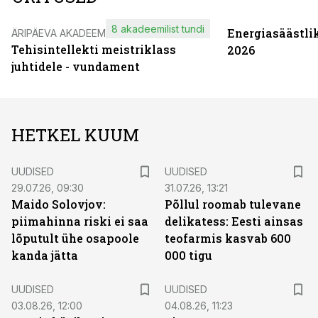
8 akadeemilist tundi
Energiasäästli
ÄRIPÄEVA AKADEEMIA
Tehisintellekti meistriklass
2026
juhtidele - vundament
HETKEL KUUM
UUDISED
UUDISED
29.07.26, 09:30
31.07.26, 13:21
Maido Solovjov:
Põllul roomab tulevane
piimahinna riski ei saa
delikatess: Eesti ainsas
lõputult ühe osapoole
teofarmis kasvab 600
kanda jätta
000 tigu
UUDISED
UUDISED
03.08.26, 12:00
04.08.26, 11:23