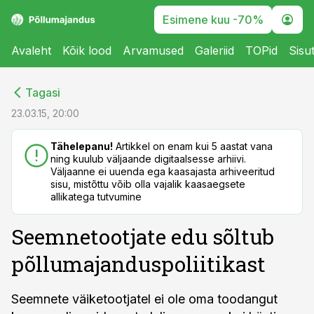
Esimene kuu -70%
Avaleht
Kõik lood
Arvamused
Galeriid
TOPid
Sisu
cebook
cebook
Tagasi
Twitter)
Twitter)
23.03.15, 20:00
kedIn
kedIn
Tähelepanu!
Artikkel on enam kui 5 aastat vana
ning kuulub väljaande digitaalsesse arhiivi.
ail
ail
Väljaanne ei uuenda ega kaasajasta arhiveeritud
sisu, mistõttu võib olla vajalik kaasaegsete
k
k
allikatega tutvumine
Seemnetootjate edu sõltub
põllumajanduspoliitikast
Seemnete väiketootjatel ei ole oma toodangut