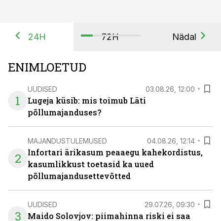
24H
72H
Nädal
ENIMLOETUD
UUDISED
03.08.26, 12:00
1
Lugeja küsib: mis toimub Läti
põllumajanduses?
MAJANDUSTULEMUSED
04.08.26, 12:14
Infortari ärikasum peaaegu kahekordistus,
2
kasumlikkust toetasid ka uued
põllumajandusettevõtted
UUDISED
29.07.26, 09:30
3
Maido Solovjov: piimahinna riski ei saa