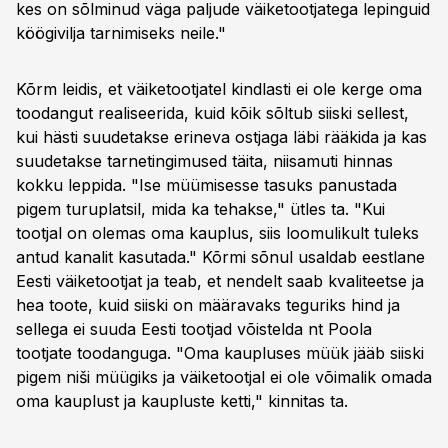
kes on sõlminud väga paljude väiketootjatega lepinguid
köögivilja tarnimiseks neile."
Kõrm leidis, et väiketootjatel kindlasti ei ole kerge oma
toodangut realiseerida, kuid kõik sõltub siiski sellest,
kui hästi suudetakse erineva ostjaga läbi rääkida ja kas
suudetakse tarnetingimused täita, niisamuti hinnas
kokku leppida. "Ise müümisesse tasuks panustada
pigem turuplatsil, mida ka tehakse," ütles ta. "Kui
tootjal on olemas oma kauplus, siis loomulikult tuleks
antud kanalit kasutada." Kõrmi sõnul usaldab eestlane
Eesti väiketootjat ja teab, et nendelt saab kvaliteetse ja
hea toote, kuid siiski on määravaks teguriks hind ja
sellega ei suuda Eesti tootjad võistelda nt Poola
tootjate toodanguga. "Oma kaupluses müük jääb siiski
pigem niši müügiks ja väiketootjal ei ole võimalik omada
oma kauplust ja kaupluste ketti," kinnitas ta.