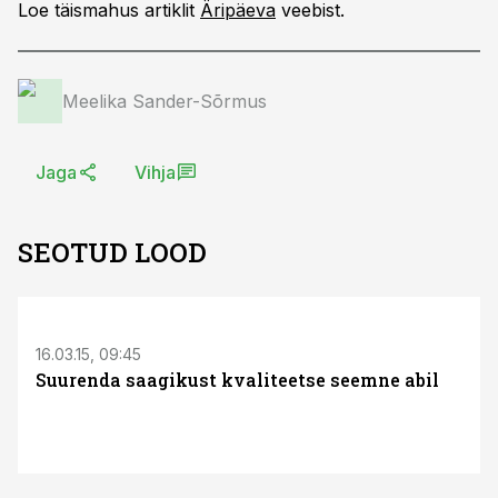
Loe täismahus artiklit
Äripäeva
veebist.
Meelika Sander-Sõrmus
Jaga
Vihja
SEOTUD LOOD
16.03.15, 09:45
Suurenda saagikust kvaliteetse seemne abil