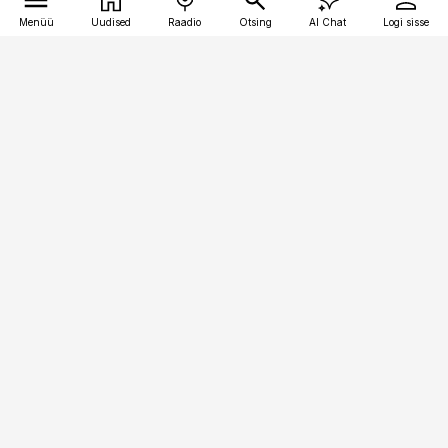
Menüü
Uudised
Raadio
Otsing
AI Chat
Logi sisse
Vana-Lõuna 39/1, 19094 Tallinn
(+372) 667 0111
pollumajandus@pollumajandus.ee
Telli
Reklaam
Firmast
Sisu kasutamisõigused
Ajakirjaniku
eetikakoodeks
Üldtingimused
Privaatsustingimused
Küpsiste poliitika
KKK
Eesti Meediaettevõtete
Eelistuste haldamine
Liit