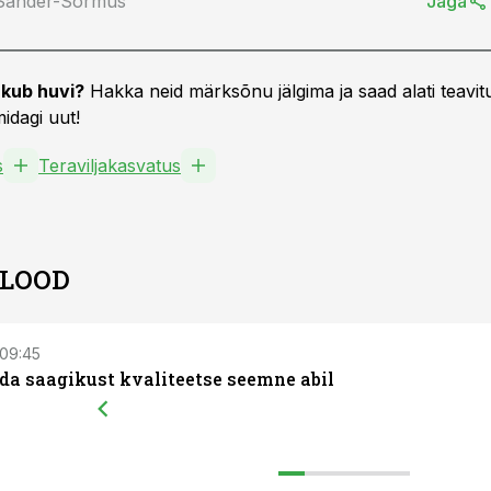
 Sander-Sõrmus
Jaga
kub huvi?
Hakka neid märksõnu jälgima ja saad alati teavitu
idagi uut!
s
Teraviljakasvatus
 LOOD
 09:45
da saagikust kvaliteetse seemne abil