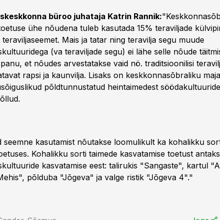
skeskkonna büroo juhataja Katrin Rannik:
"Keskkonnasõb
oetuse ühe nõudena tuleb kasutada 15% teraviljade külvip
ud teraviljaseemet. Mais ja tatar ning teravilja segu muude
ultuuridega (va teraviljade segu) ei lähe selle nõude täitmi
anu, et nõudes arvestatakse vaid nö. traditsioonilisi teravilj
atavat rapsi ja kaunvilja. Lisaks on keskkonnasõbraliku ma
usõiguslikud põldtunnustatud heintaimedest söödakultuurid
õllud.
tud seemne kasutamist nõutakse loomulikult ka kohalikku sor
oetuses. Kohalikku sorti taimede kasvatamise toetust antaks
kultuuride kasvatamise eest: talirukis "Sangaste", kartul "
ehis", põlduba "Jõgeva" ja valge ristik "Jõgeva 4"."