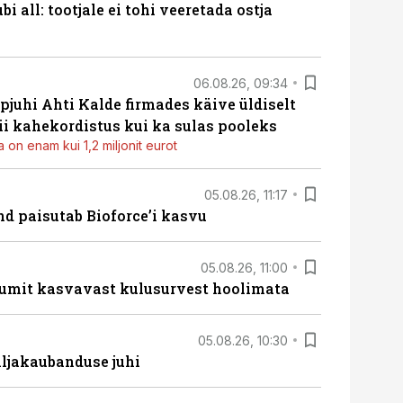
i all: tootjale ei tohi veeretada ostja
06.08.26, 09:34
pjuhi Ahti Kalde firmades käive üldiselt
i kahekordistus kui ka sulas pooleks
 on enam kui 1,2 miljonit eurot
05.08.26, 11:17
d paisutab Bioforce’i kasvu
05.08.26, 11:00
umit kasvavast kulusurvest hoolimata
05.08.26, 10:30
ljakaubanduse juhi