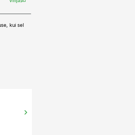
Vihja
se, kui sel
16.03.15, 10:55
Krista Nurk: Sert. seemne nõue puu