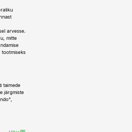
raliku
innast
sel arvesse.
u, mitte
jandamise
e tootmiseks
ti taimede
e järgmiste
Ando",