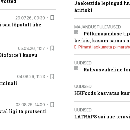
evõtted
Jaekettide lepingud luub
äririski
29.07.26, 09:30
 saa lõputult ühe
MAJANDUSTULEMUSED
Põllumajanduse tip
kerkis, kasum samas ni
E-Piimast laekumata piimaraha
05.08.26, 11:17
ioforce’i kasvu
UUDISED
Rahvusvaheline fon
04.08.26, 11:23
rminali
UUDISED
HKFoods kasvatas kas
03.08.26, 14:00
UUDISED
al ligi 15 protsenti
LATRAPS sai uue teravi