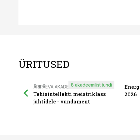
ÜRITUSED
8 akadeemilist tundi
Energ
ÄRIPÄEVA AKADEEMIA
Tehisintellekti meistriklass
2026
juhtidele - vundament