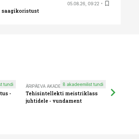
05.08.26, 09:22
 saagikoristust
t tundi
8 akadeemilist tundi
ÄRIPÄEVA AKADEEMIA
IT KOOLIT
tus -
Tehisintellekti meistriklass
Muutuste
juhtidele - vundament
praktilis