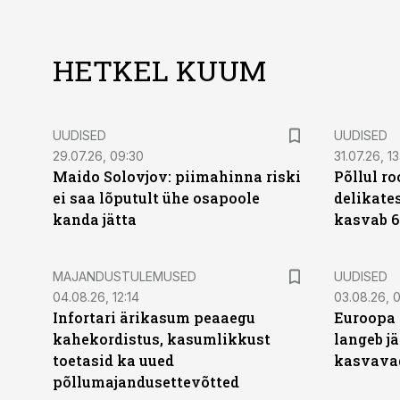
HETKEL KUUM
UUDISED
UUDISED
29.07.26, 09:30
31.07.26, 13
Maido Solovjov: piimahinna riski
Põllul r
ei saa lõputult ühe osapoole
delikates
kanda jätta
kasvab 6
MAJANDUSTULEMUSED
UUDISED
04.08.26, 12:14
03.08.26, 0
Infortari ärikasum peaaegu
Euroopa 
kahekordistus, kasumlikkust
langeb jä
toetasid ka uued
kasvava
põllumajandusettevõtted