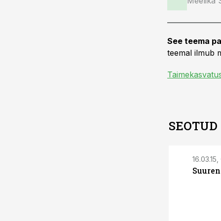
Meelika
See teema pa
teemal ilmub m
Taimekasvatu
SEOTUD
16.03.15,
Suuren