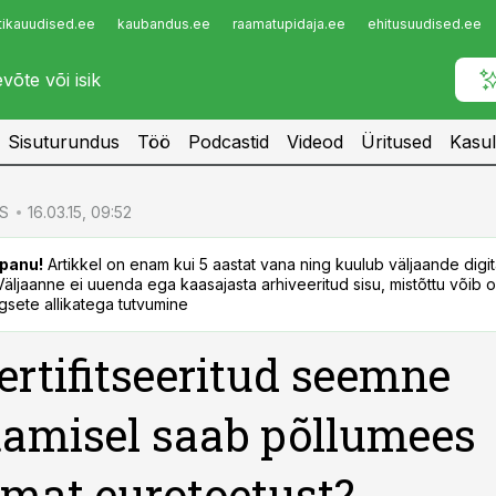
tikauudised.ee
kaubandus.ee
raamatupidaja.ee
ehitusuudised.ee
Infopank
Radar
Sisuturundus
Töö
Podcastid
Videod
Üritused
Kasul
S
16.03.15, 09:52
panu!
Artikkel on enam kui 5 aastat vana ning kuulub väljaande digi
. Väljaanne ei uuenda ega kaasajasta arhiveeritud sisu, mistõttu võib ol
sete allikatega tutvumine
ertifitseeritud seemne
amisel saab põllumees
mat eurotoetust?