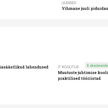
UUDISED
Vihmane juuli pidurdas
8 akadeemilis
iasäästlikud lahendused
IT KOOLITUS
Muutuste juhtimise kooli
praktilised tööriistad