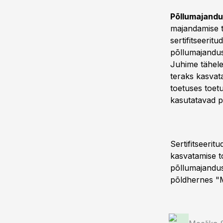
Põllumajandu
majandamise t
sertifitseerit
põllumajandusk
Juhime tähelep
teraks kasvat
toetuses toet
kasutatavad p
Sertifitseeri
kasvatamise t
põllumajandus
põldhernes "M