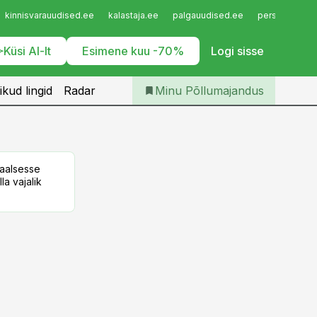
Iseteenindus
kinnisvarauudised.ee
kalastaja.ee
palgauudised.ee
personaliuudi
Telli Põllumajandus
Küsi AI-lt
Esimene kuu -70%
Logi sisse
ikud lingid
Radar
Minu Põllumajandus
taalsesse
la vajalik