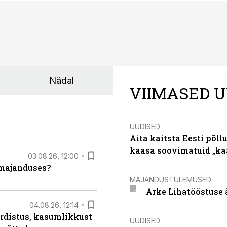
Nädal
VIIMASED U
UUDISED
Aita kaitsta Eesti põllu
kaasa soovimatuid „kaa
03.08.26, 12:00
umajanduses?
MAJANDUSTULEMUSED
Arke Lihatööstuse 
04.08.26, 12:14
rdistus, kasumlikkust
UUDISED