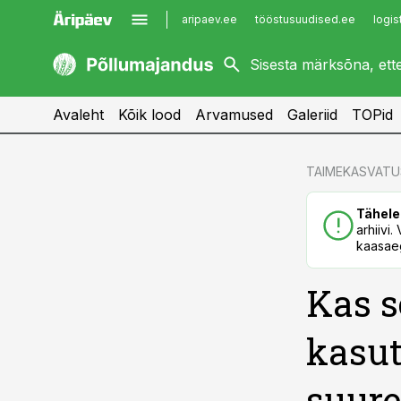
aripaev.ee
tööstusuudised.ee
logis
kaubandus.ee
imelineajalugu.ee
kinnisvarauudised.ee
imelineteadus.ee
Avaleht
Kõik lood
Arvamused
Galeriid
TOPid
cebook
cebook
TAIMEKASVATU
Twitter)
Twitter)
Tähele
kedIn
kedIn
arhiivi
kaasaeg
ail
ail
Kas s
k
k
kasut
suure