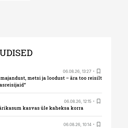
UDISED
06.08.26, 13:27
majandust, metsi ja loodust – ära too reisilt
sreisijaid“
06.08.26, 12:15
ärikasum kasvas üle kaheksa korra
06.08.26, 10:14