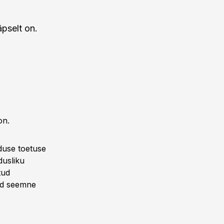
äpselt on.
on.
use toetuse
usliku
tud
tud seemne