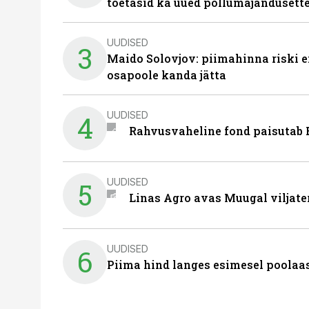
toetasid ka uued põllumajandusett
UUDISED
3
Maido Solovjov: piimahinna riski ei
osapoole kanda jätta
UUDISED
4
Rahvusvaheline fond paisutab B
UUDISED
5
Linas Agro avas Muugal viljate
UUDISED
6
Piima hind langes esimesel poolaast