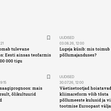
UUDISED
:21
03.08.26, 12:00
oomab tulevane
Lugeja küsib: mis toimub 
s: Eesti ainsas teofarmis
põllumajanduses?
00 000 tigu
UUDISED
9:15
30.07.26, 12:00
saagiprognoos: mais
Väetisetootjad hoiatavad
rsult, õlikultuurid
kliimareform võib tõsta
d
põllumeeste kulusid ja vi
tootmise Euroopast välja