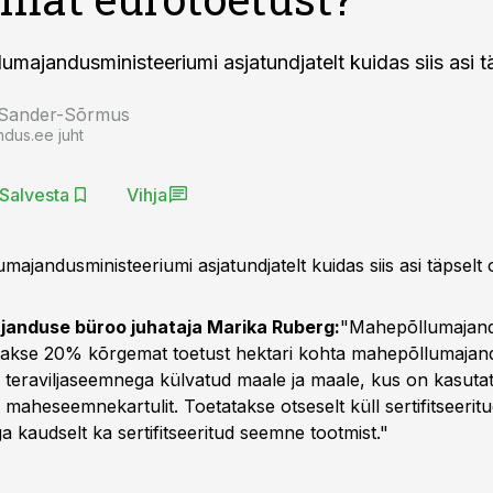
umajandusministeeriumi asjatundjatelt kuidas siis asi t
 Sander-Sõrmus
ndus.ee juht
Salvesta
Vihja
majandusministeeriumi asjatundjatelt kuidas siis asi täpselt 
anduse büroo juhataja Marika Ruberg:
"Mahepõllumajand
akse 20% kõrgemat toetust hektari kohta mahepõllumajand
ud teraviljaseemnega külvatud maale ja maale, kus on kasuta
ud maheseemnekartulit. Toetatakse otseselt küll sertifitseeri
a kaudselt ka sertifitseeritud seemne tootmist."