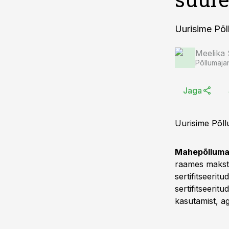
Uurisime Põll
Meelika
Põllumaja
Jaga
Uurisime Põllu
Mahepõllumaj
raames makst
sertifitseerit
sertifitseerit
kasutamist, ag