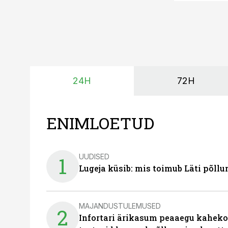
24H
72H
ENIMLOETUD
UUDISED
1
Lugeja küsib: mis toimub Läti põll
MAJANDUSTULEMUSED
2
Infortari ärikasum peaaegu kaheko