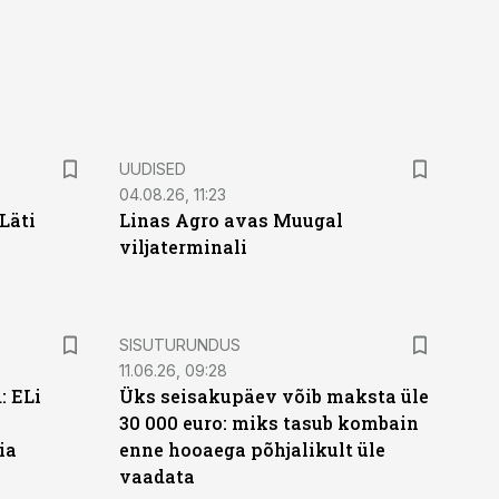
UUDISED
04.08.26, 11:23
Läti
Linas Agro avas Muugal
viljaterminali
ST
SISUTURUNDUS
11.06.26, 09:28
: ELi
Üks seisakupäev võib maksta üle
30 000 euro: miks tasub kombain
ia
enne hooaega põhjalikult üle
vaadata