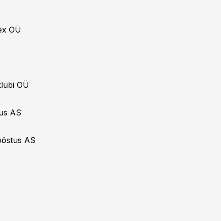
lex OÜ
klubi OÜ
tus AS
tööstus AS