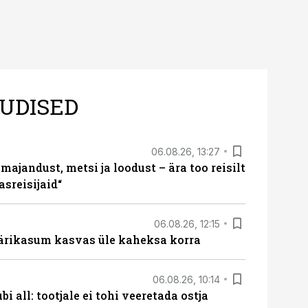
UDISED
06.08.26, 13:27
majandust, metsi ja loodust – ära too reisilt
sreisijaid“
06.08.26, 12:15
ärikasum kasvas üle kaheksa korra
06.08.26, 10:14
i all: tootjale ei tohi veeretada ostja