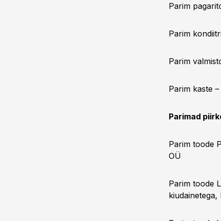
Parim pagari
Parim kondiit
Parim valmist
Parim kaste –
Parimad piirk
Parim toode P
OÜ
Parim toode L
kiudainetega,