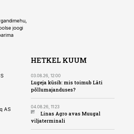
organdimehu,
oolse joogi
parima
HETKEL KUUM
AS
03.08.26, 12:00
Lugeja küsib: mis toimub Läti
põllumajanduses?
04.08.26, 11:23
oq AS
Linas Agro avas Muugal
viljaterminali