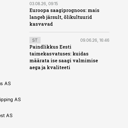
03.08.26, 09:15
Euroopa saagiprognoos: mais
langeb järsult, õlikultuurid
kasvavad
ST
09.06.26, 16:46
Paindlikkus Eesti
taimekasvatuses: kuidas
määrata ise saagi valmimise
aega ja kvaliteeti
tus AS
hipping AS
est AS