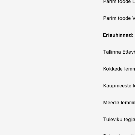
Parim toode L
Parim toode V
Eriauhinnad:
Tallinna Ette
Kokkade lemmi
Kaupmeeste le
Meedia lemmi
Tuleviku tegij