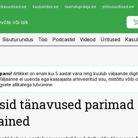
tikauudised.ee
kaubandus.ee
raamatupidaja.ee
ehitusuudised.ee
Infopank
Radar
Sisuturundus
Töö
Podcastid
Videod
Üritused
Kasul
panu!
Artikkel on enam kui 5 aastat vana ning kuulub väljaande digi
. Väljaanne ei uuenda ega kaasajasta arhiveeritud sisu, mistõttu võib ol
sete allikatega tutvumine
sid tänavused parimad
ained