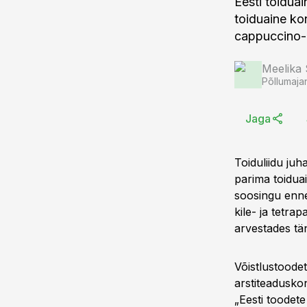
Eesti toidua
toiduaine ko
cappuccino-k
Meelika
Põllumaja
Jaga
Toiduliidu juh
parima toidua
soosingu ennek
kile- ja tetra
arvestades tän
Võistlustoodet
arstiteaduskon
„Eesti toodet