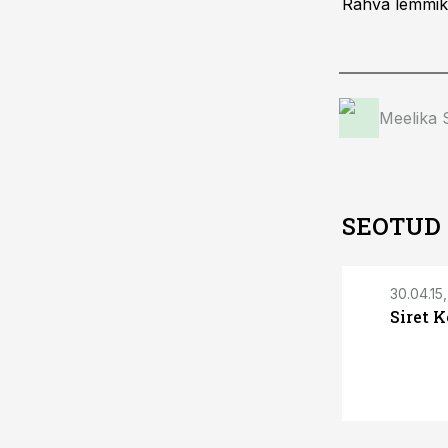
Rahva lemmik 
Meelika
SEOTUD
30.04.15
Siret K