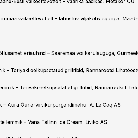
ääne-Eesti väikeettevõttelt – Vaarika äädikas, Metakor OÜ
irumaa väikeettevõttelt – lahustuv viljakohv sigurga, Maad
võtlusameti eriauhind – Saaremaa vöi karulauguga, Gurmee
k – Teriyaki eelküpsetatud grillribid, Rannarootsi Lihatöös
mmik – Teriyaki eelküpsetatud grillribid, Rannarootsi Liha
k – Aura Õuna-virsiku-porgandimehu, A. Le Coq AS
ate lemmik – Vana Tallinn Ice Cream, Liviko AS