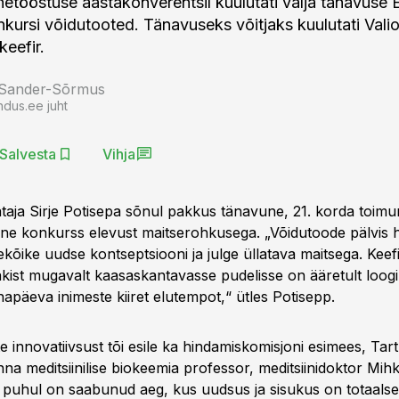
inetööstuse aastakonverentsil kuulutati välja tänavuse 
nkursi võidutooted. Tänavuseks võitjaks kuulutati Valio
eefir.
 Sander-Sõrmus
ndus.ee juht
Salvesta
Vihja
ataja Sirje Potisepa sõnul pakkus tänavune, 21. korda toimu
ine konkurss elevust maitserohkusega. „Võidutoode pälvis h
õike uudse kontseptsiooni ja julge üllatava maitsega. Keefi
pakist mugavalt kaasaskantavasse pudelisse on ääretult loog
apäeva inimeste kiiret elutempot,“ ütles Potisepp.
e innovatiivsust tõi esile ka hindamiskomisjoni esimees, Tart
na meditsiinilise biokeemia professor, meditsiinidoktor Mihk
e puhul on saabunud aeg, kus uudsus ja sisukus on totaalse