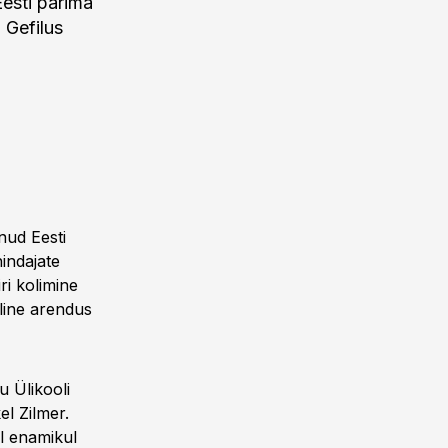
Eesti parima
 Gefilus
nud Eesti
indajate
ri kolimine
iline arendus
u Ülikooli
el Zilmer.
l enamikul