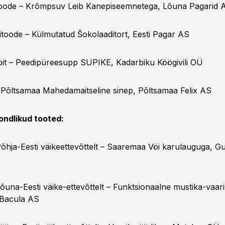
toode – Krõmpsuv Leib Kanepiseemnetega, Lõuna Pagarid 
ritoode – Külmutatud Šokolaaditort, Eesti Pagar AS
oit – Peedipüreesupp SUPIKE, Kadarbiku Köögivili OÜ
 Põltsamaa Mahedamaitseline sinep, Põltsamaa Felix AS
ondlikud tooted:
õhja-Eesti väikeettevõttelt – Saaremaa Vöi karulauguga, G
õuna-Eesti väike-ettevõttelt – Funktsionaalne mustika-vaa
 Bacula AS