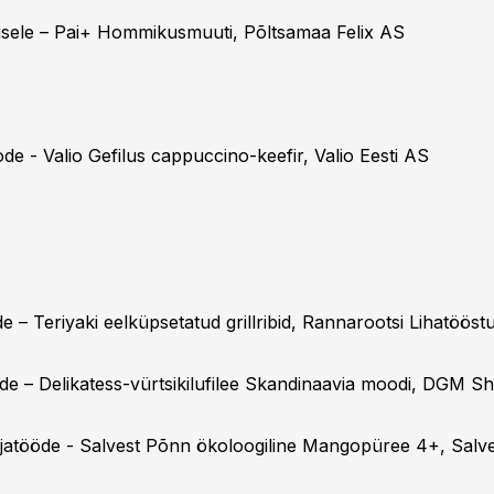
rvisele – Pai+ Hommikusmuuti, Põltsamaa Felix AS
de - Valio Gefilus cappuccino-keefir, Valio Eesti AS
e – Teriyaki eelküpsetatud grillribid, Rannarootsi Lihatöös
de – Delikatess-vürtsikilufilee Skandinaavia moodi, DGM S
ljatööde - Salvest Põnn ökoloogiline Mangopüree 4+, Salv