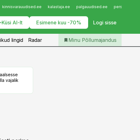
Iseteenindus
kinnisvarauudised.ee
kalastaja.ee
palgauudised.ee
personaliuudi
Telli Põllumajandus
Küsi AI-lt
Esimene kuu -70%
Logi sisse
ikud lingid
Radar
Minu Põllumajandus
taalsesse
la vajalik