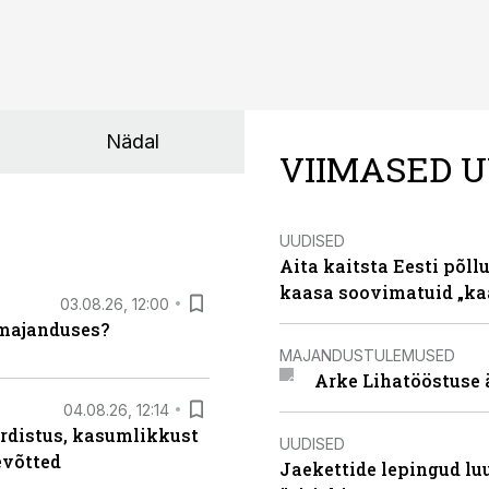
Nädal
VIIMASED U
UUDISED
Aita kaitsta Eesti põllu
kaasa soovimatuid „kaa
03.08.26, 12:00
umajanduses?
MAJANDUSTULEMUSED
Arke Lihatööstuse 
04.08.26, 12:14
rdistus, kasumlikkust
UUDISED
evõtted
Jaekettide lepingud luub