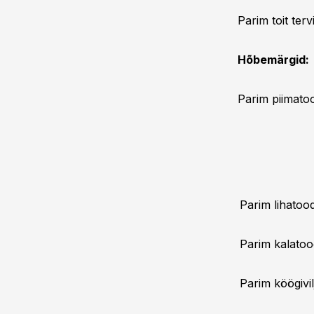
Parim toit te
Hõbemärgid:
Parim piimatoo
Parim lihatood
Parim kalatoo
Parim köögivi