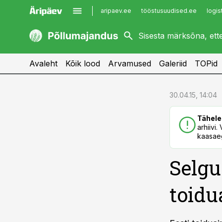
aripaev.ee
tööstusuudised.ee
logis
kaubandus.ee
imelineajalugu.ee
kinnisvarauudised.ee
imelineteadus.ee
Avaleht
Kõik lood
Arvamused
Galeriid
TOPid
cebook
cebook
30.04.15, 14:04
Twitter)
Twitter)
Tähele
kedIn
kedIn
arhiivi
kaasaeg
ail
ail
Selgu
k
k
toidu