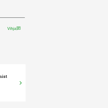
Vihja
30.04.15, 13:41
mist
Kruuse: Eesti toidu viivad maailma 