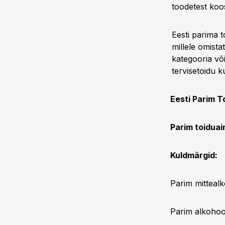
toodetest koo
Eesti parima 
millele omista
kategooria võ
tervisetoidu 
Eesti Parim T
Parim toiduai
Kuldmärgid:
Parim mitteal
Parim alkohoo