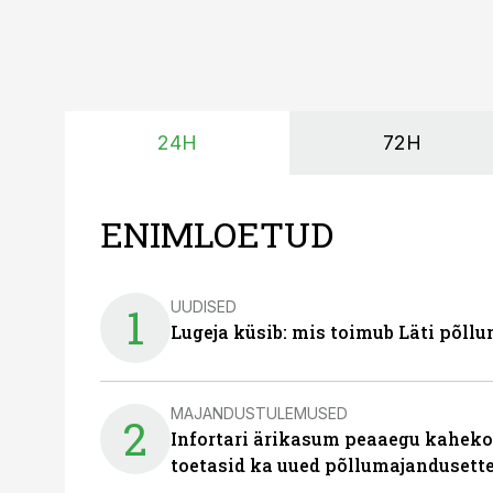
24H
72H
ENIMLOETUD
UUDISED
1
Lugeja küsib: mis toimub Läti põll
MAJANDUSTULEMUSED
2
Infortari ärikasum peaaegu kaheko
toetasid ka uued põllumajandusett