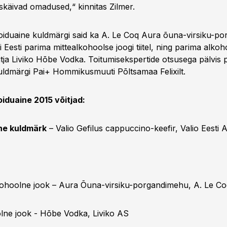
skäivad omadused,“ kinnitas Zilmer.
toiduaine kuldmärgi said ka A. Le Coq Aura õuna-virsiku-p
ti Eesti parima mittealkohoolse joogi tiitel, ning parima alkoh
itja Liviko Hõbe Vodka. Toitumisekspertide otsusega pälvis 
kuldmärgi Pai+ Hommikusmuuti Põltsamaa Felixilt.
oiduaine 2015 võitjad:
ne kuldmärk
– Valio Gefilus cappuccino-keefir, Valio Eesti 
kohoolne jook – Aura Õuna-virsiku-porgandimehu, A. Le C
lne jook - Hõbe Vodka, Liviko AS