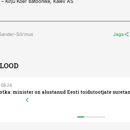
– Kirju Koer batoonike, Kalev AS
 Sander-Sõrmus
Jaga
 LOOD
, 08:24
otka: minister on alustanud Eesti toidutootjate sureta