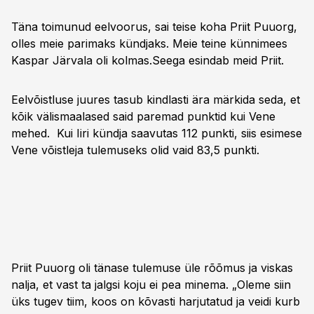
Täna toimunud eelvoorus, sai teise koha Priit Puuorg,
olles meie parimaks kündjaks. Meie teine künnimees
Kaspar Järvala oli kolmas.Seega esindab meid Priit.
Eelvõistluse juures tasub kindlasti ära märkida seda, et
kõik välismaalased said paremad punktid kui Vene
mehed. Kui Iiri kündja saavutas 112 punkti, siis esimese
Vene võistleja tulemuseks olid vaid 83,5 punkti.
Priit Puuorg oli tänase tulemuse üle rõõmus ja viskas
nalja, et vast ta jalgsi koju ei pea minema. „Oleme siin
üks tugev tiim, koos on kõvasti harjutatud ja veidi kurb