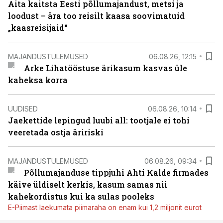
Aita kaitsta Eesti põllumajandust, metsi ja
loodust – ära too reisilt kaasa soovimatuid
„kaasreisijaid“
MAJANDUSTULEMUSED
06.08.26, 12:15
Arke Lihatööstuse ärikasum kasvas üle
kaheksa korra
UUDISED
06.08.26, 10:14
Jaekettide lepingud luubi all: tootjale ei tohi
veeretada ostja äririski
MAJANDUSTULEMUSED
06.08.26, 09:34
Põllumajanduse tippjuhi Ahti Kalde firmades
käive üldiselt kerkis, kasum samas nii
kahekordistus kui ka sulas pooleks
E-Piimast laekumata piimaraha on enam kui 1,2 miljonit eurot