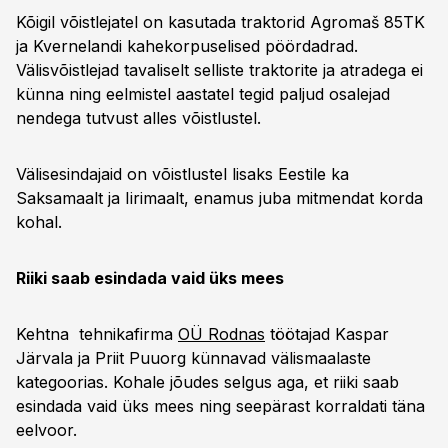
Kõigil võistlejatel on kasutada traktorid Agromaš 85TK
ja Kvernelandi kahekorpuselised pöördadrad.
Välisvõistlejad tavaliselt selliste traktorite ja atradega ei
künna ning eelmistel aastatel tegid paljud osalejad
nendega tutvust alles võistlustel.
Välisesindajaid on võistlustel lisaks Eestile ka
Saksamaalt ja Iirimaalt, enamus juba mitmendat korda
kohal.
Riiki saab esindada vaid üks mees
Kehtna tehnikafirma
OÜ Rodnas
töötajad Kaspar
Järvala ja Priit Puuorg künnavad välismaalaste
kategoorias. Kohale jõudes selgus aga, et riiki saab
esindada vaid üks mees ning seepärast korraldati täna
eelvoor.