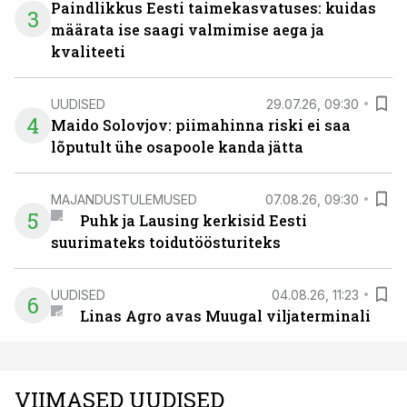
Paindlikkus Eesti taimekasvatuses: kuidas
3
määrata ise saagi valmimise aega ja
kvaliteeti
UUDISED
29.07.26, 09:30
4
Maido Solovjov: piimahinna riski ei saa
lõputult ühe osapoole kanda jätta
MAJANDUSTULEMUSED
07.08.26, 09:30
5
Puhk ja Lausing kerkisid Eesti
suurimateks toidutöösturiteks
UUDISED
04.08.26, 11:23
6
Linas Agro avas Muugal viljaterminali
VIIMASED UUDISED