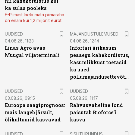
nii kahekordistus kui
ka sulas pooleks
E-Piimast laekumata piimaraha
on enam kui 1,2 miljonit eurot
UUDISED
MAJANDUSTULEMUSED
04.08.26, 11:23
04.08.26, 12:14
Linas Agro avas
Infortari ärikasum
Muugal viljaterminali
peaaegu kahekordistus,
kasumlikkust toetasid
ka uued
põllumajandusettevõtted
UUDISED
UUDISED
03.08.26, 09:15
05.08.26, 11:17
Euroopa saagiprognoos:
Rahvusvaheline fond
mais langeb järsult,
paisutab Bioforce’i
õlikultuurid kasvavad
kasvu
ST
UUDISED
SISUTURUNDUS