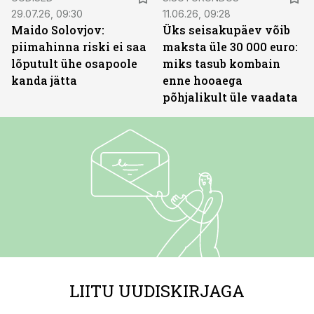
29.07.26, 09:30
11.06.26, 09:28
Maido Solovjov:
Üks seisakupäev võib
piimahinna riski ei saa
maksta üle 30 000 euro:
lõputult ühe osapoole
miks tasub kombain
kanda jätta
enne hooaega
põhjalikult üle vaadata
LIITU UUDISKIRJAGA