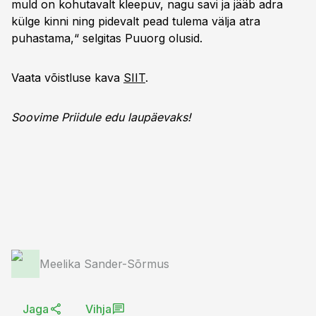
muld on kohutavalt kleepuv, nagu savi ja jääb adra
külge kinni ning pidevalt pead tulema välja atra
puhastama,“ selgitas Puuorg olusid.
Vaata võistluse kava
SIIT
.
Soovime Priidule edu laupäevaks!
Meelika Sander-Sõrmus
Jaga
Vihja