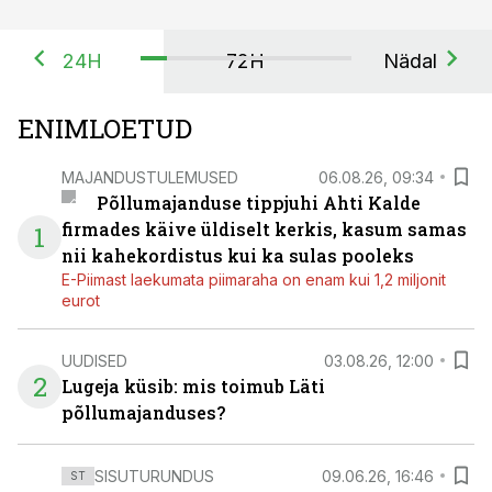
24H
72H
Nädal
ENIMLOETUD
MAJANDUSTULEMUSED
06.08.26, 09:34
Põllumajanduse tippjuhi Ahti Kalde
firmades käive üldiselt kerkis, kasum samas
1
nii kahekordistus kui ka sulas pooleks
E-Piimast laekumata piimaraha on enam kui 1,2 miljonit
eurot
UUDISED
03.08.26, 12:00
2
Lugeja küsib: mis toimub Läti
põllumajanduses?
SISUTURUNDUS
09.06.26, 16:46
ST