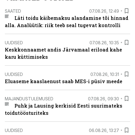
SAATED
07.08.26, 12:49
Läti toidu käibemaksu alandamine tõi hinnad
alla. Analüütik: riik teeb seal tugevat kontrolli
UUDISED
07.08.26, 10:35
Keskkonnaamet andis Järvamaal eriload kahe
karu küttimiseks
UUDISED
07.08.26, 10:31
Eluaseme kaaslaenust saab MES-i püsiv meede
MAJANDUSTULEMUSED
07.08.26, 09:30
Puhk ja Lausing kerkisid Eesti suurimateks
toidutöösturiteks
UUDISED
06.08.26, 13:27