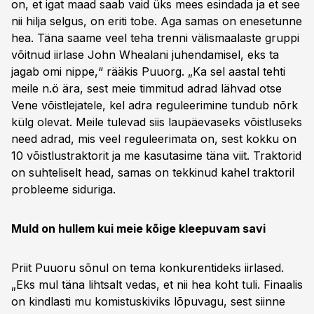
on, et igat maad saab vaid üks mees esindada ja et see
nii hilja selgus, on eriti tobe. Aga samas on enesetunne
hea. Täna saame veel teha trenni välismaalaste gruppi
võitnud iirlase John Whealani juhendamisel, eks ta
jagab omi nippe,“ rääkis Puuorg. „Ka sel aastal tehti
meile n.ö ära, sest meie timmitud adrad lähvad otse
Vene võistlejatele, kel adra reguleerimine tundub nõrk
külg olevat. Meile tulevad siis laupäevaseks võistluseks
need adrad, mis veel reguleerimata on, sest kokku on
10 võistlustraktorit ja me kasutasime täna viit. Traktorid
on suhteliselt head, samas on tekkinud kahel traktoril
probleeme siduriga.
Muld on hullem kui meie kõige kleepuvam savi
Priit Puuoru sõnul on tema konkurentideks iirlased.
„Eks mul täna lihtsalt vedas, et nii hea koht tuli. Finaalis
on kindlasti mu komistuskiviks lõpuvagu, sest siinne