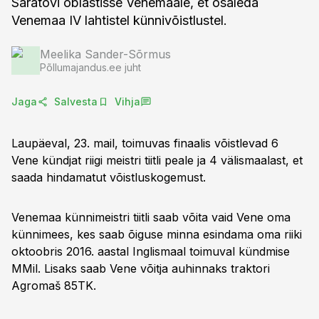
Saratovi oblastisse Venemaale, et osaleda
Venemaa IV lahtistel künnivõistlustel.
Meelika Sander-Sõrmus
Põllumajandus.ee juht
Jaga
Salvesta
Vihja
Laupäeval, 23. mail, toimuvas finaalis võistlevad 6
Vene kündjat riigi meistri tiitli peale ja 4 välismaalast, et
saada hindamatut võistluskogemust.
Venemaa künnimeistri tiitli saab võita vaid Vene oma
künnimees, kes saab õiguse minna esindama oma riiki
oktoobris 2016. aastal Inglismaal toimuval kündmise
MMil. Lisaks saab Vene võitja auhinnaks traktori
Agromaš 85TK.