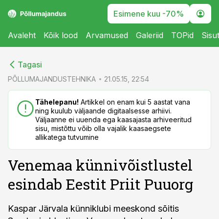
Esimene kuu -70%
Avaleht
Kõik lood
Arvamused
Galeriid
TOPid
Sisu
cebook
cebook
Tagasi
Twitter)
Twitter)
PÕLLUMAJANDUSTEHNIKA
21.05.15, 22:54
kedIn
kedIn
Tähelepanu!
Artikkel on enam kui 5 aastat vana
ning kuulub väljaande digitaalsesse arhiivi.
ail
ail
Väljaanne ei uuenda ega kaasajasta arhiveeritud
sisu, mistõttu võib olla vajalik kaasaegsete
k
k
allikatega tutvumine
Venemaa künnivõistlustel
esindab Eestit Priit Puuorg
Kaspar Järvala künniklubi meeskond sõitis