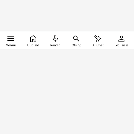
Menüü
Uudised
Raadio
Otsing
AI Chat
Logi sisse
Vana-Lõuna 39/1, 19094 Tallinn
(+372) 667 0111
pollumajandus@pollumajandus.ee
Telli
Reklaam
Firmast
Sisu kasutamisõigused
Ajakirjaniku