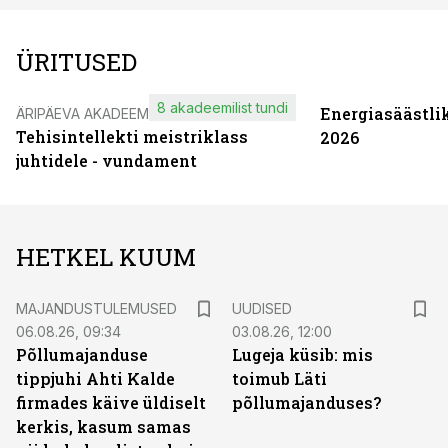
ÜRITUSED
8 akadeemilist tundi
Energiasäästli
ÄRIPÄEVA AKADEEMIA
Tehisintellekti meistriklass
2026
juhtidele - vundament
HETKEL KUUM
MAJANDUSTULEMUSED
UUDISED
06.08.26, 09:34
03.08.26, 12:00
Põllumajanduse
Lugeja küsib: mis
tippjuhi Ahti Kalde
toimub Läti
firmades käive üldiselt
põllumajanduses?
kerkis, kasum samas