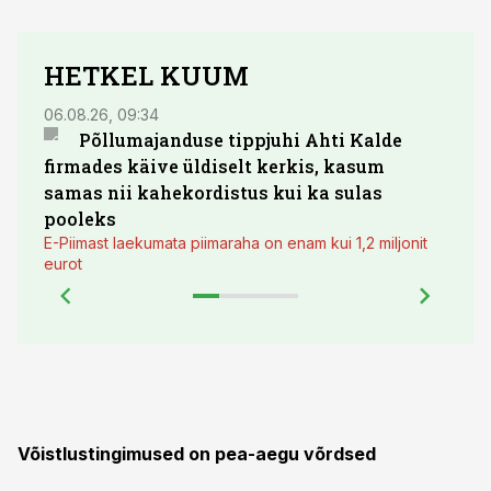
HETKEL KUUM
06.08.26, 09:34
03.08.
Põllumajanduse tippjuhi Ahti Kalde
Luge
firmades käive üldiselt kerkis, kasum
põll
samas nii kahekordistus kui ka sulas
pooleks
E-Piimast laekumata piimaraha on enam kui 1,2 miljonit
eurot
Võistlustingimused on pea-aegu võrdsed