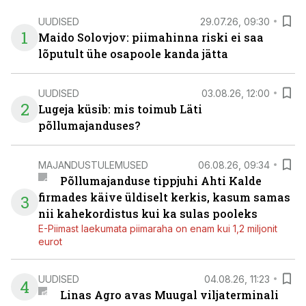
UUDISED
29.07.26, 09:30
1
Maido Solovjov: piimahinna riski ei saa
lõputult ühe osapoole kanda jätta
UUDISED
03.08.26, 12:00
2
Lugeja küsib: mis toimub Läti
põllumajanduses?
MAJANDUSTULEMUSED
06.08.26, 09:34
Põllumajanduse tippjuhi Ahti Kalde
firmades käive üldiselt kerkis, kasum samas
3
nii kahekordistus kui ka sulas pooleks
E-Piimast laekumata piimaraha on enam kui 1,2 miljonit
eurot
UUDISED
04.08.26, 11:23
4
Linas Agro avas Muugal viljaterminali