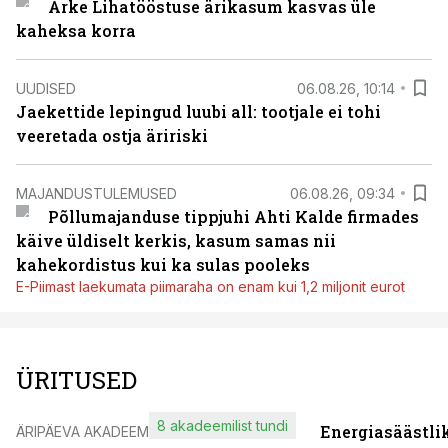
Arke Lihatööstuse ärikasum kasvas üle
kaheksa korra
UUDISED
06.08.26, 10:14
Jaekettide lepingud luubi all: tootjale ei tohi
veeretada ostja äririski
MAJANDUSTULEMUSED
06.08.26, 09:34
Põllumajanduse tippjuhi Ahti Kalde firmades
käive üldiselt kerkis, kasum samas nii
kahekordistus kui ka sulas pooleks
E-Piimast laekumata piimaraha on enam kui 1,2 miljonit eurot
ÜRITUSED
8 akadeemilist tundi
Energiasäästli
ÄRIPÄEVA AKADEEMIA