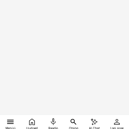
Menüü
Uudised
Raadio
Otsing
AI Chat
Logi sisse