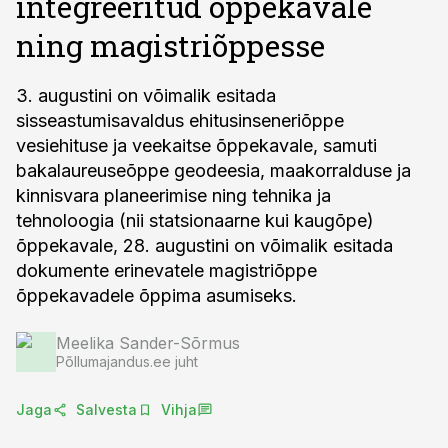
integreeritud õppekavale
ning magistriõppesse
3. augustini on võimalik esitada
sisseastumisavaldus ehitusinseneriõppe
vesiehituse ja veekaitse õppekavale, samuti
bakalaureuseõppe geodeesia, maakorralduse ja
kinnisvara planeerimise ning tehnika ja
tehnoloogia (nii statsionaarne kui kaugõpe)
õppekavale, 28. augustini on võimalik esitada
dokumente erinevatele magistriõppe
õppekavadele õppima asumiseks.
Meelika Sander-Sõrmus
Põllumajandus.ee juht
Jaga
Salvesta
Vihja