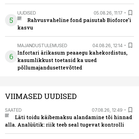
UUDISED
05.08.26, 11:17
5
Rahvusvaheline fond paisutab Bioforce’i
kasvu
MAJANDUSTULEMUSED
04.08.26, 12:14
Infortari ärikasum peaaegu kahekordistus,
6
kasumlikkust toetasid ka uued
põllumajandusettevõtted
VIIMASED UUDISED
SAATED
07.08.26, 12:49
Läti toidu käibemaksu alandamine tõi hinnad
alla. Analüütik: riik teeb seal tugevat kontrolli