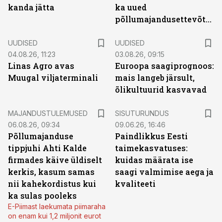
kanda jätta
ka uued
põllumajandusettevõtted
UUDISED
UUDISED
04.08.26, 11:23
03.08.26, 09:15
Linas Agro avas
Euroopa saagiprognoos:
Muugal viljaterminali
mais langeb järsult,
õlikultuurid kasvavad
ST
MAJANDUSTULEMUSED
SISUTURUNDUS
06.08.26, 09:34
09.06.26, 16:46
Põllumajanduse
Paindlikkus Eesti
tippjuhi Ahti Kalde
taimekasvatuses:
firmades käive üldiselt
kuidas määrata ise
kerkis, kasum samas
saagi valmimise aega ja
nii kahekordistus kui
kvaliteeti
ka sulas pooleks
E-Piimast laekumata piimaraha
on enam kui 1,2 miljonit eurot