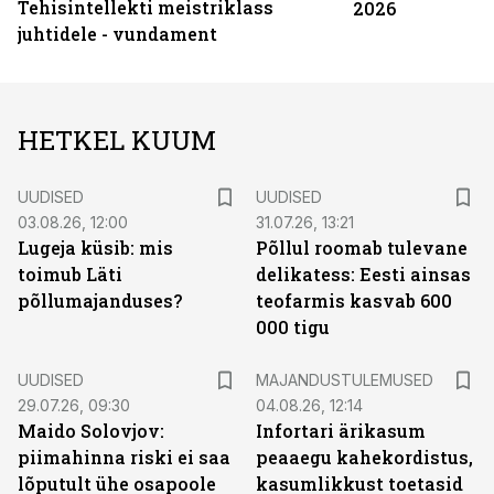
Tehisintellekti meistriklass
2026
juhtidele - vundament
HETKEL KUUM
UUDISED
UUDISED
03.08.26, 12:00
31.07.26, 13:21
Lugeja küsib: mis
Põllul roomab tulevane
toimub Läti
delikatess: Eesti ainsas
põllumajanduses?
teofarmis kasvab 600
000 tigu
UUDISED
MAJANDUSTULEMUSED
29.07.26, 09:30
04.08.26, 12:14
Maido Solovjov:
Infortari ärikasum
piimahinna riski ei saa
peaaegu kahekordistus,
lõputult ühe osapoole
kasumlikkust toetasid