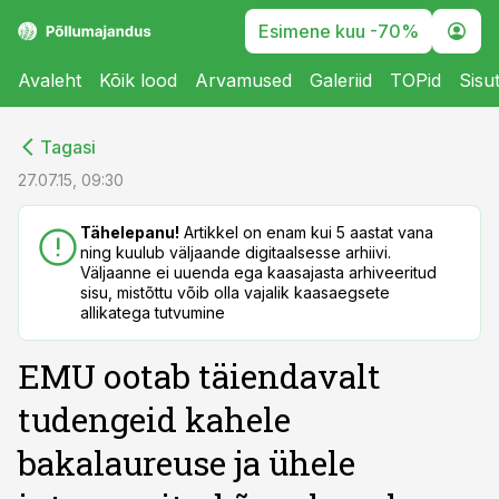
Esimene kuu -70%
Avaleht
Kõik lood
Arvamused
Galeriid
TOPid
Sisu
cebook
cebook
Tagasi
Twitter)
Twitter)
27.07.15, 09:30
kedIn
kedIn
Tähelepanu!
Artikkel on enam kui 5 aastat vana
ning kuulub väljaande digitaalsesse arhiivi.
ail
ail
Väljaanne ei uuenda ega kaasajasta arhiveeritud
sisu, mistõttu võib olla vajalik kaasaegsete
k
k
allikatega tutvumine
EMU ootab täiendavalt
tudengeid kahele
bakalaureuse ja ühele