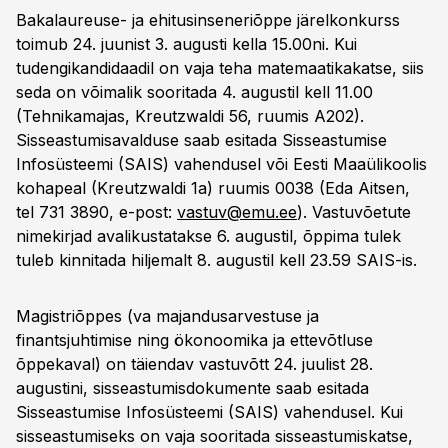
Bakalaureuse- ja ehitusinseneriõppe järelkonkurss
toimub 24. juunist 3. augusti kella 15.00ni. Kui
tudengikandidaadil on vaja teha matemaatikakatse, siis
seda on võimalik sooritada 4. augustil kell 11.00
(Tehnikamajas, Kreutzwaldi 56, ruumis A202).
Sisseastumisavalduse saab esitada Sisseastumise
Infosüsteemi (SAIS) vahendusel või Eesti Maaülikoolis
kohapeal (Kreutzwaldi 1a) ruumis 0038 (Eda Aitsen,
tel 731 3890, e-post:
vastuv@emu.ee
). Vastuvõetute
nimekirjad avalikustatakse 6. augustil, õppima tulek
tuleb kinnitada hiljemalt 8. augustil kell 23.59 SAIS-is.
Magistriõppes (va majandusarvestuse ja
finantsjuhtimise ning ökonoomika ja ettevõtluse
õppekaval) on täiendav vastuvõtt 24. juulist 28.
augustini, sisseastumisdokumente saab esitada
Sisseastumise Infosüsteemi (SAIS) vahendusel. Kui
sisseastumiseks on vaja sooritada sisseastumiskatse,