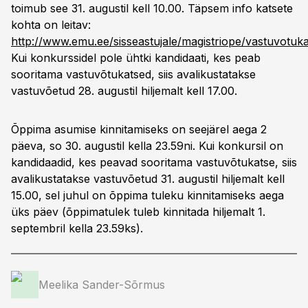
toimub see 31. augustil kell 10.00. Täpsem info katsete
kohta on leitav:
http://www.emu.ee/sisseastujale/magistriope/vastuvotuka
Kui konkurssidel pole ühtki kandidaati, kes peab
sooritama vastuvõtukatsed, siis avalikustatakse
vastuvõetud 28. augustil hiljemalt kell 17.00.
Õppima asumise kinnitamiseks on seejärel aega 2
päeva, so 30. augustil kella 23.59ni. Kui konkursil on
kandidaadid, kes peavad sooritama vastuvõtukatse, siis
avalikustatakse vastuvõetud 31. augustil hiljemalt kell
15.00, sel juhul on õppima tuleku kinnitamiseks aega
üks päev (õppimatulek tuleb kinnitada hiljemalt 1.
septembril kella 23.59ks).
Meelika Sander-Sõrmus