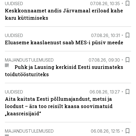
UUDISED
07.08.26, 10:35
Keskkonnaamet andis Järvamaal eriload kahe
karu küttimiseks
UUDISED
07.08.26, 10:31
Eluaseme kaaslaenust saab MES-i püsiv meede
MAJANDUSTULEMUSED
07.08.26, 09:30
Puhk ja Lausing kerkisid Eesti suurimateks
toidutöösturiteks
UUDISED
06.08.26, 13:27
Aita kaitsta Eesti põllumajandust, metsi ja
loodust – ära too reisilt kaasa soovimatuid
„kaasreisijaid“
MAJANDUSTULEMUSED
06.08.26, 12:15