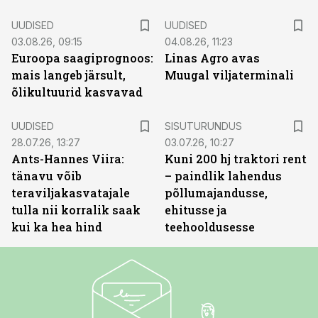
UUDISED
UUDISED
03.08.26, 09:15
04.08.26, 11:23
Euroopa saagiprognoos:
Linas Agro avas
mais langeb järsult,
Muugal viljaterminali
õlikultuurid kasvavad
ST
UUDISED
SISUTURUNDUS
28.07.26, 13:27
03.07.26, 10:27
Ants-Hannes Viira:
Kuni 200 hj traktori rent
tänavu võib
– paindlik lahendus
teraviljakasvatajale
põllumajandusse,
tulla nii korralik saak
ehitusse ja
kui ka hea hind
teehooldusesse