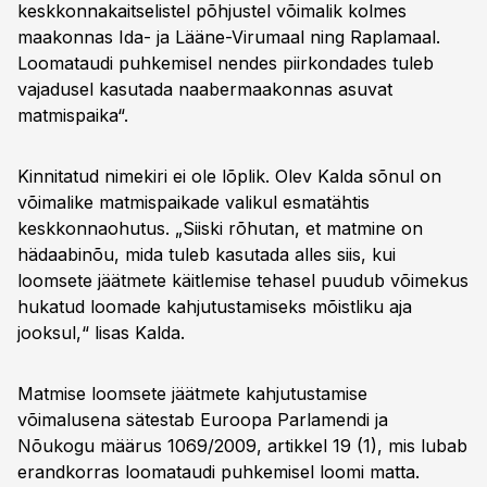
keskkonnakaitselistel põhjustel võimalik kolmes
maakonnas Ida- ja Lääne-Virumaal ning Raplamaal.
Loomataudi puhkemisel nendes piirkondades tuleb
vajadusel kasutada naabermaakonnas asuvat
matmispaika“.
Kinnitatud nimekiri ei ole lõplik. Olev Kalda sõnul on
võimalike matmispaikade valikul esmatähtis
keskkonnaohutus. „Siiski rõhutan, et matmine on
hädaabinõu, mida tuleb kasutada alles siis, kui
loomsete jäätmete käitlemise tehasel puudub võimekus
hukatud loomade kahjutustamiseks mõistliku aja
jooksul,“ lisas Kalda.
Matmise loomsete jäätmete kahjutustamise
võimalusena sätestab Euroopa Parlamendi ja
Nõukogu määrus 1069/2009, artikkel 19 (1), mis lubab
erandkorras loomataudi puhkemisel loomi matta.