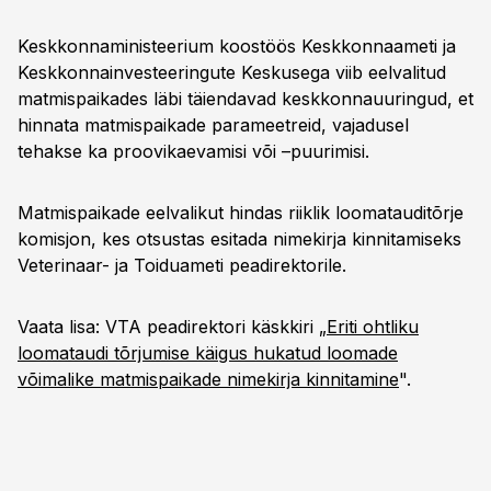
Keskkonnaministeerium koostöös Keskkonnaameti ja
Keskkonnainvesteeringute Keskusega viib eelvalitud
matmispaikades läbi täiendavad keskkonnauuringud, et
hinnata matmispaikade parameetreid, vajadusel
tehakse ka proovikaevamisi või –puurimisi.
Matmispaikade eelvalikut hindas riiklik loomatauditõrje
komisjon, kes otsustas esitada nimekirja kinnitamiseks
Veterinaar- ja Toiduameti peadirektorile.
Vaata lisa: VTA peadirektori käskkiri „
Eriti ohtliku
loomataudi tõrjumise käigus hukatud loomade
võimalike matmispaikade nimekirja kinnitamine
".