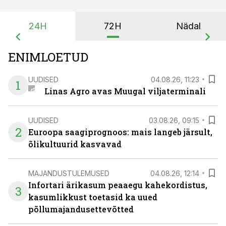
24H
72H
Nädal
ENIMLOETUD
UUDISED
04.08.26, 11:23
1
Linas Agro avas Muugal viljaterminali
UUDISED
03.08.26, 09:15
2
Euroopa saagiprognoos: mais langeb järsult,
õlikultuurid kasvavad
MAJANDUSTULEMUSED
04.08.26, 12:14
Infortari ärikasum peaaegu kahekordistus,
3
kasumlikkust toetasid ka uued
põllumajandusettevõtted