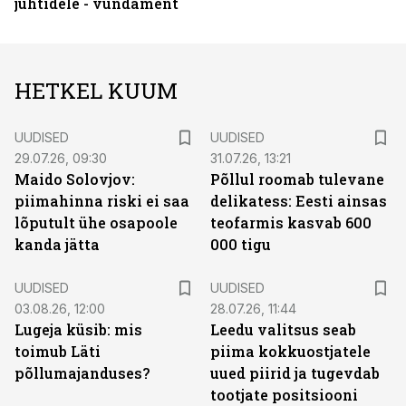
juhtidele - vundament
HETKEL KUUM
UUDISED
UUDISED
29.07.26, 09:30
31.07.26, 13:21
Maido Solovjov:
Põllul roomab tulevane
piimahinna riski ei saa
delikatess: Eesti ainsas
lõputult ühe osapoole
teofarmis kasvab 600
kanda jätta
000 tigu
UUDISED
UUDISED
03.08.26, 12:00
28.07.26, 11:44
Lugeja küsib: mis
Leedu valitsus seab
toimub Läti
piima kokkuostjatele
põllumajanduses?
uued piirid ja tugevdab
tootjate positsiooni