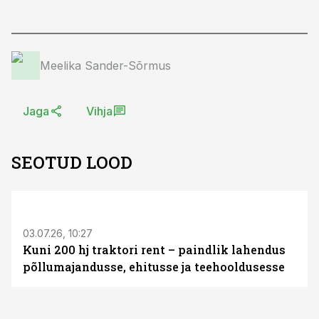
Meelika Sander-Sõrmus
Jaga
Vihja
SEOTUD LOOD
ST
03.07.26, 10:27
Kuni 200 hj traktori rent – paindlik lahendus
põllumajandusse, ehitusse ja teehooldusesse