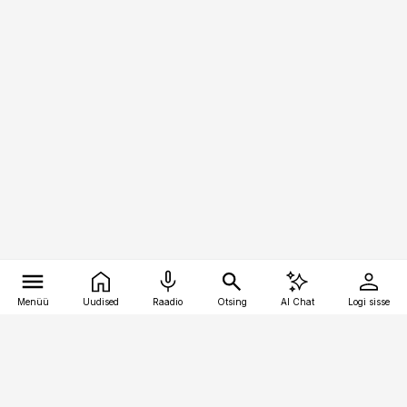
Menüü
Uudised
Raadio
Otsing
AI Chat
Logi sisse
Vana-Lõuna 39/1, 19094 Tallinn