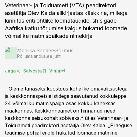
Veterinaar- ja Toiduameti (VTA) peadirektori
asetäitja Olev Kalda allkirjastas käskkirja, millega
kinnitas eriti ohtlike loomataudide, sh sigade
Aafrika katku tõrjumise käigus hukatud loomade
võimalike matmispaikade nimekirja.
Meelika Sander-Sõrmus
Põllumajandus.ee juht
Jaga
Salvesta
Vihja
„Oleme tänaseks koostöös kohalike omavalitsustega
ja keskkonnaspetsialistidega saavutanud kokkuleppe
24 võimaliku matmispaiga osas kokku kaheksas
maakonnas. Keskkonnaamet on hinnanud need
keskkonna seisukohalt sobivaks,“ ütles Veterinaar- ja
Toiduameti peadirektori asetäitja Olev Kalda. „Praeguse
teadmise põhjal ei ole hukatud loomade matmine