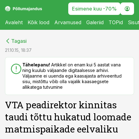
Esimene kuu -70%
Avaleht
Kõik lood
Arvamused
Galeriid
TOPid
Sisu
cebook
cebook
Tagasi
Twitter)
Twitter)
21.10.15, 18:37
kedIn
kedIn
Tähelepanu!
Artikkel on enam kui 5 aastat vana
ning kuulub väljaande digitaalsesse arhiivi.
ail
ail
Väljaanne ei uuenda ega kaasajasta arhiveeritud
sisu, mistõttu võib olla vajalik kaasaegsete
k
k
allikatega tutvumine
VTA peadirektor kinnitas
taudi tõttu hukatud loomade
matmispaikade eelvaliku