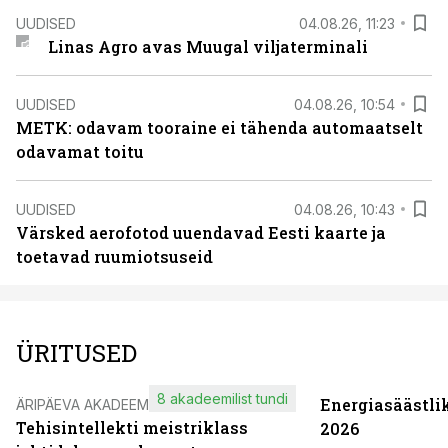
UUDISED
04.08.26, 11:23
Linas Agro avas Muugal viljaterminali
UUDISED
04.08.26, 10:54
METK: odavam tooraine ei tähenda automaatselt
odavamat toitu
UUDISED
04.08.26, 10:43
Värsked aerofotod uuendavad Eesti kaarte ja
toetavad ruumiotsuseid
ÜRITUSED
8 akadeemilist tundi
Energiasäästli
ÄRIPÄEVA AKADEEMIA
Tehisintellekti meistriklass
2026