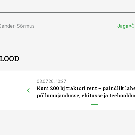
 Sander-Sõrmus
Jaga
 LOOD
03.07.26, 10:27
Kuni 200 hj traktori rent – paindlik la
põllumajandusse, ehitusse ja teehooldu