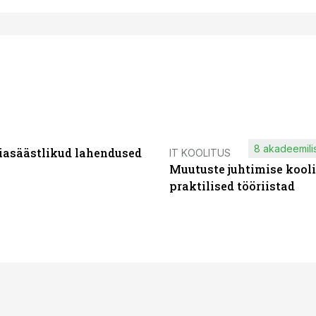
8 akadeemilis
iasäästlikud lahendused
IT KOOLITUS
Muutuste juhtimise kooli
praktilised tööriistad