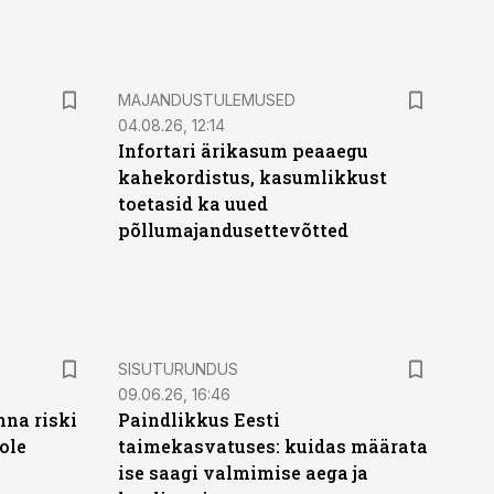
MAJANDUSTULEMUSED
04.08.26, 12:14
Infortari ärikasum peaaegu
kahekordistus, kasumlikkust
toetasid ka uued
põllumajandusettevõtted
ST
SISUTURUNDUS
09.06.26, 16:46
nna riski
Paindlikkus Eesti
ole
taimekasvatuses: kuidas määrata
ise saagi valmimise aega ja