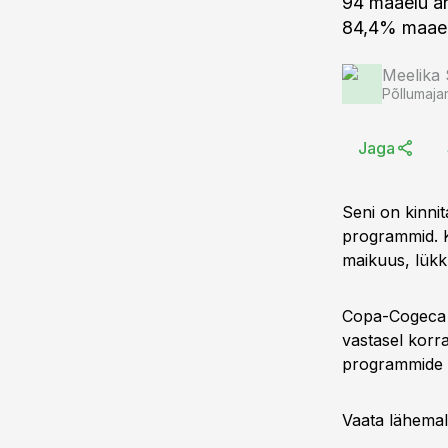
94 maaelu ar
84,4% maaelu
Meelika
Põllumaja
Jaga
Seni on kinni
programmid. K
maikuus, lük
Copa-Cogeca k
vastasel korr
programmide e
Vaata lähema