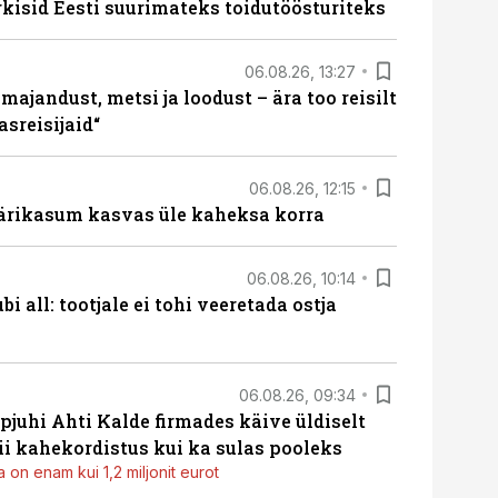
rkisid Eesti suurimateks toidutöösturiteks
06.08.26, 13:27
majandust, metsi ja loodust – ära too reisilt
sreisijaid“
06.08.26, 12:15
ärikasum kasvas üle kaheksa korra
06.08.26, 10:14
i all: tootjale ei tohi veeretada ostja
06.08.26, 09:34
pjuhi Ahti Kalde firmades käive üldiselt
i kahekordistus kui ka sulas pooleks
 on enam kui 1,2 miljonit eurot