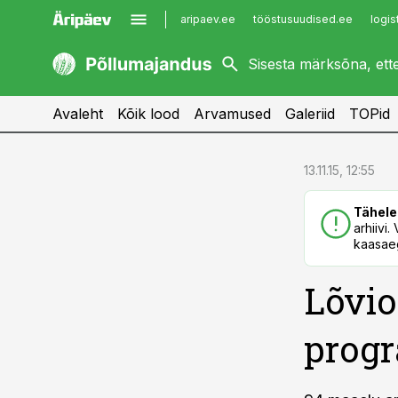
aripaev.ee
tööstusuudised.ee
logis
kaubandus.ee
imelineajalugu.ee
kinnisvarauudised.ee
imelineteadus.ee
Avaleht
Kõik lood
Arvamused
Galeriid
TOPid
cebook
cebook
13.11.15, 12:55
Twitter)
Twitter)
Tähele
kedIn
kedIn
arhiivi
kaasaeg
ail
ail
Lõvio
k
k
progr