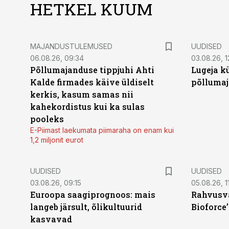
HETKEL KUUM
MAJANDUSTULEMUSED
UUDISED
06.08.26, 09:34
03.08.26, 1
Põllumajanduse tippjuhi Ahti
Lugeja kü
Kalde firmades käive üldiselt
põllumaj
kerkis, kasum samas nii
kahekordistus kui ka sulas
pooleks
E-Piimast laekumata piimaraha on enam kui
1,2 miljonit eurot
UUDISED
UUDISED
03.08.26, 09:15
05.08.26, 11
Euroopa saagiprognoos: mais
Rahvusva
langeb järsult, õlikultuurid
Bioforce
kasvavad