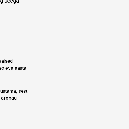
ng seega
aalsed
soleva aasta
ustama, sest
u arengu