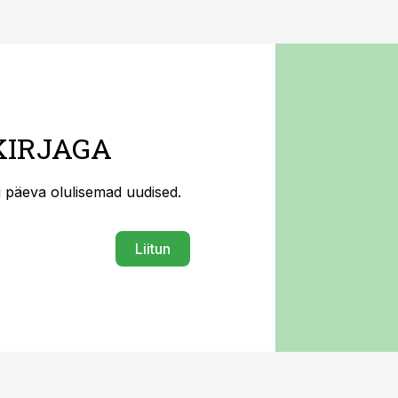
KIRJAGA
ti päeva olulisemad uudised.
Liitun