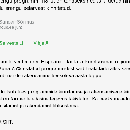
engu programmi 118-st on tänaseks heaks kiidetud ni
 arengu eelarvest kinnitatud.
 Sander-Sõrmus
ndus.ee juht
Salvesta
Vihja
tamata veel mõned Hispaania, Itaalia ja Prantsusmaa region
una 75% esitatud programmidest said heakskiidu alles käe
kub nende rakendamine käesoleva aasta lõppu.
utsub üles programmide kinnitamise ja rakendamisega kiir
al on farmerite edasine tegevus takistatud. Ka peaks maael
sitamist ja rakendamist lihtsustama.
lt
SIIT
.