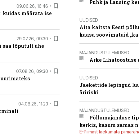
Puhk ja Lausing ke
09.06.26, 16:46
: kuidas määrata ise
UUDISED
Aita kaitsta Eesti põllu
kaasa soovimatuid „kaa
29.07.26, 09:30
 saa lõputult ühe
MAJANDUSTULEMUSED
Arke Lihatööstuse 
07.08.26, 09:30
UUDISED
 suurimateks
Jaekettide lepingud luub
äririski
04.08.26, 11:23
MAJANDUSTULEMUSED
rminali
Põllumajanduse tip
kerkis, kasum samas ni
E-Piimast laekumata piimaraha