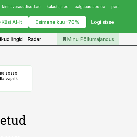
Iseteenindus
kinnisvarauudised.ee
kalastaja.ee
palgauudised.ee
personaliuudi
Telli Põllumajandus
Küsi AI-lt
Esimene kuu -70%
Logi sisse
ikud lingid
Radar
Minu Põllumajandus
taalsesse
la vajalik
detud