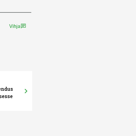
Vihja
hendus
sesse