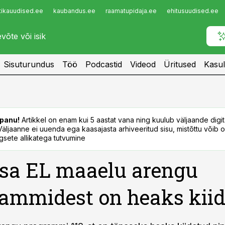
tikauudised.ee
kaubandus.ee
raamatupidaja.ee
ehitusuudised.ee
Infopank
Radar
Sisuturundus
Töö
Podcastid
Videod
Üritused
Kasul
panu!
Artikkel on enam kui 5 aastat vana ning kuulub väljaande digi
. Väljaanne ei uuenda ega kaasajasta arhiveeritud sisu, mistõttu võib ol
sete allikatega tutvumine
sa EL maaelu arengu
ammidest on heaks kii