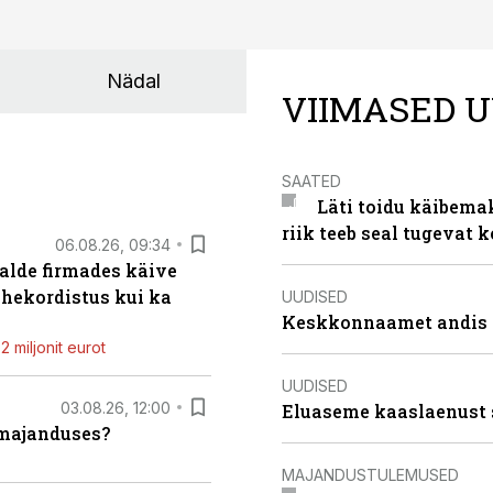
Nädal
VIIMASED U
SAATED
Läti toidu käibema
riik teeb seal tugevat k
06.08.26, 09:34
alde firmades käive
ahekordistus kui ka
UUDISED
Keskkonnaamet andis J
 miljonit eurot
UUDISED
03.08.26, 12:00
Eluaseme kaaslaenust 
umajanduses?
MAJANDUSTULEMUSED