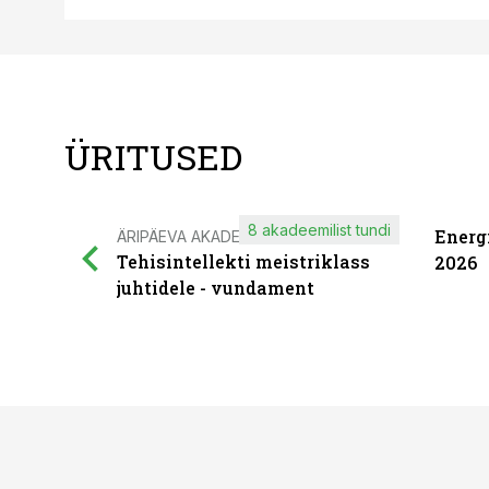
ÜRITUSED
8 akadeemilist tundi
Energ
ÄRIPÄEVA AKADEEMIA
Tehisintellekti meistriklass
2026
juhtidele - vundament