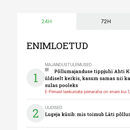
24H
72H
ENIMLOETUD
MAJANDUSTULEMUSED
Põllumajanduse tippjuhi Ahti K
1
üldiselt kerkis, kasum samas nii k
sulas pooleks
E-Piimast laekumata piimaraha on enam kui 1,2
UUDISED
2
Lugeja küsib: mis toimub Läti põll