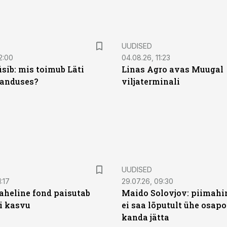
UUDISED
2:00
04.08.26, 11:23
sib: mis toimub Läti
Linas Agro avas Muugal
anduses?
viljaterminali
UUDISED
:17
29.07.26, 09:30
heline fond paisutab
Maido Solovjov: piimahi
’i kasvu
ei saa lõputult ühe osapo
kanda jätta