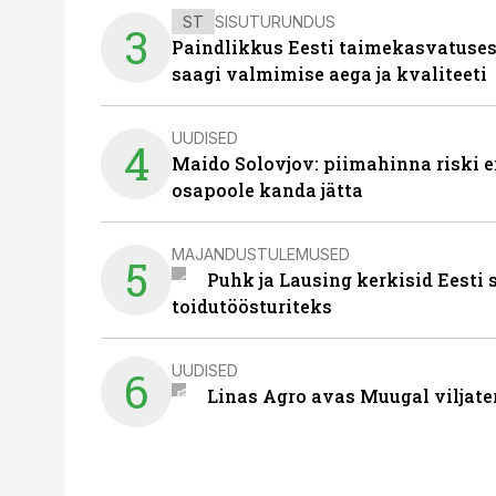
ST
SISUTURUNDUS
3
Paindlikkus Eesti taimekasvatuses
saagi valmimise aega ja kvaliteeti
UUDISED
4
Maido Solovjov: piimahinna riski ei
osapoole kanda jätta
MAJANDUSTULEMUSED
5
Puhk ja Lausing kerkisid Eesti
toidutöösturiteks
UUDISED
6
Linas Agro avas Muugal viljate