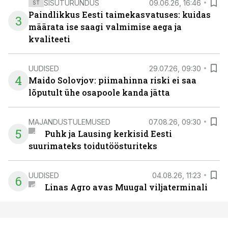
SISUTURUNDUS
09.06.26, 16:46
ST
Paindlikkus Eesti taimekasvatuses: kuidas
3
määrata ise saagi valmimise aega ja
kvaliteeti
UUDISED
29.07.26, 09:30
4
Maido Solovjov: piimahinna riski ei saa
lõputult ühe osapoole kanda jätta
MAJANDUSTULEMUSED
07.08.26, 09:30
5
Puhk ja Lausing kerkisid Eesti
suurimateks toidutöösturiteks
UUDISED
04.08.26, 11:23
6
Linas Agro avas Muugal viljaterminali