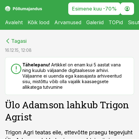
Esimene kuu -70%
Avaleht
Kõik lood
Arvamused
Galeriid
TOPid
Sisu
cebook
cebook
Tagasi
Twitter)
Twitter)
16.12.15, 12:08
kedIn
kedIn
Tähelepanu!
Artikkel on enam kui 5 aastat vana
ning kuulub väljaande digitaalsesse arhiivi.
ail
ail
Väljaanne ei uuenda ega kaasajasta arhiveeritud
sisu, mistõttu võib olla vajalik kaasaegsete
k
k
allikatega tutvumine
Ülo Adamson lahkub Trigon
Agrist
Trigon Agri teatas eile, ettevõtte praegu tegevjuht