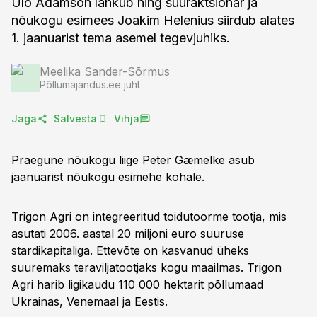
Ülo Adamson lahkub ning suuraktsionär ja
nõukogu esimees Joakim Helenius siirdub alates
1. jaanuarist tema asemel tegevjuhiks.
Meelika Sander-Sõrmus
Põllumajandus.ee juht
Jaga
Salvesta
Vihja
Praegune nõukogu liige Peter Gæmelke asub
jaanuarist nõukogu esimehe kohale.
Trigon Agri on integreeritud toidutoorme tootja, mis
asutati 2006. aastal 20 miljoni euro suuruse
stardikapitaliga. Ettevõte on kasvanud üheks
suuremaks teraviljatootjaks kogu maailmas. Trigon
Agri harib ligikaudu 110 000 hektarit põllumaad
Ukrainas, Venemaal ja Eestis.