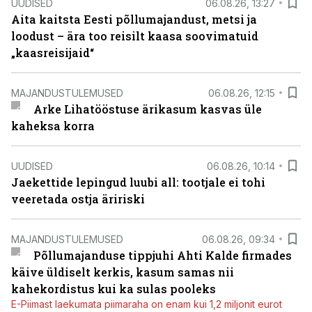
UUDISED
06.08.26, 13:27
Aita kaitsta Eesti põllumajandust, metsi ja
loodust – ära too reisilt kaasa soovimatuid
„kaasreisijaid“
MAJANDUSTULEMUSED
06.08.26, 12:15
Arke Lihatööstuse ärikasum kasvas üle
kaheksa korra
UUDISED
06.08.26, 10:14
Jaekettide lepingud luubi all: tootjale ei tohi
veeretada ostja äririski
MAJANDUSTULEMUSED
06.08.26, 09:34
Põllumajanduse tippjuhi Ahti Kalde firmades
käive üldiselt kerkis, kasum samas nii
kahekordistus kui ka sulas pooleks
E-Piimast laekumata piimaraha on enam kui 1,2 miljonit eurot