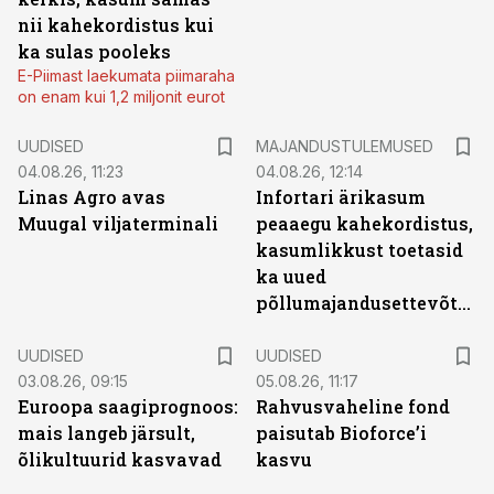
nii kahekordistus kui
ka sulas pooleks
E-Piimast laekumata piimaraha
on enam kui 1,2 miljonit eurot
UUDISED
MAJANDUSTULEMUSED
04.08.26, 11:23
04.08.26, 12:14
Linas Agro avas
Infortari ärikasum
Muugal viljaterminali
peaaegu kahekordistus,
kasumlikkust toetasid
ka uued
põllumajandusettevõtted
UUDISED
UUDISED
03.08.26, 09:15
05.08.26, 11:17
Euroopa saagiprognoos:
Rahvusvaheline fond
mais langeb järsult,
paisutab Bioforce’i
õlikultuurid kasvavad
kasvu