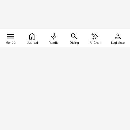
Menüü
Uudised
Raadio
Otsing
AI Chat
Logi sisse
Vana-Lõuna 39/1, 19094 Tallinn
(+372) 667 0111
pollumajandus@pollumajandus.ee
Telli
Reklaam
Firmast
Sisu kasutamisõigused
Ajakirjaniku