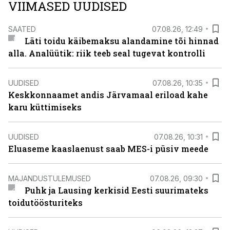
VIIMASED UUDISED
SAATED
07.08.26, 12:49
Läti toidu käibemaksu alandamine tõi hinnad
alla. Analüütik: riik teeb seal tugevat kontrolli
UUDISED
07.08.26, 10:35
Keskkonnaamet andis Järvamaal eriload kahe
karu küttimiseks
UUDISED
07.08.26, 10:31
Eluaseme kaaslaenust saab MES-i püsiv meede
MAJANDUSTULEMUSED
07.08.26, 09:30
Puhk ja Lausing kerkisid Eesti suurimateks
toidutöösturiteks