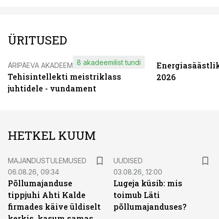
ÜRITUSED
8 akadeemilist tundi
Energiasäästli
ÄRIPÄEVA AKADEEMIA
Tehisintellekti meistriklass
2026
juhtidele - vundament
HETKEL KUUM
MAJANDUSTULEMUSED
UUDISED
06.08.26, 09:34
03.08.26, 12:00
Põllumajanduse
Lugeja küsib: mis
tippjuhi Ahti Kalde
toimub Läti
firmades käive üldiselt
põllumajanduses?
kerkis, kasum samas