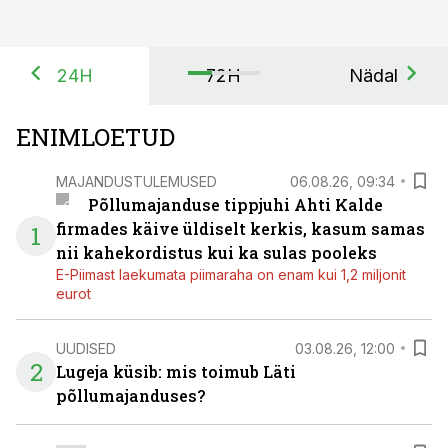
24H
72H
Nädal
ENIMLOETUD
MAJANDUSTULEMUSED
06.08.26, 09:34
Põllumajanduse tippjuhi Ahti Kalde
firmades käive üldiselt kerkis, kasum samas
1
nii kahekordistus kui ka sulas pooleks
E-Piimast laekumata piimaraha on enam kui 1,2 miljonit
eurot
UUDISED
03.08.26, 12:00
2
Lugeja küsib: mis toimub Läti
põllumajanduses?