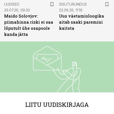
ST
UUDISED
SISUTURUNDUS
29.07.26, 09:30
22.06.26, 11:16
Maido Solovjov:
Uus väetamisloogika
piimahinna riski ei saa
aitab saaki paremini
lõputult ühe osapoole
kaitsta
kanda jätta
LIITU UUDISKIRJAGA