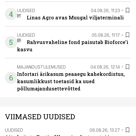
UUDISED
04.08.26, 11:23
4
Linas Agro avas Muugal viljaterminali
UUDISED
05.08.26, 11:17
5
Rahvusvaheline fond paisutab Bioforce’i
kasvu
MAJANDUSTULEMUSED
04.08.26, 12:14
Infortari ärikasum peaaegu kahekordistus,
6
kasumlikkust toetasid ka uued
põllumajandusettevõtted
VIIMASED UUDISED
UUDISED
06.08.26, 13:27