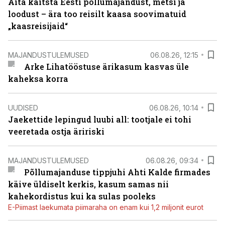
Aita kaitsta Eesti põllumajandust, metsi ja
loodust – ära too reisilt kaasa soovimatuid
„kaasreisijaid“
MAJANDUSTULEMUSED
06.08.26, 12:15
Arke Lihatööstuse ärikasum kasvas üle
kaheksa korra
UUDISED
06.08.26, 10:14
Jaekettide lepingud luubi all: tootjale ei tohi
veeretada ostja äririski
MAJANDUSTULEMUSED
06.08.26, 09:34
Põllumajanduse tippjuhi Ahti Kalde firmades
käive üldiselt kerkis, kasum samas nii
kahekordistus kui ka sulas pooleks
E-Piimast laekumata piimaraha on enam kui 1,2 miljonit eurot