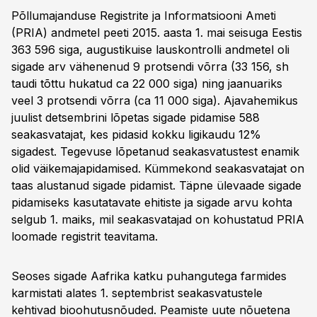
Põllumajanduse Registrite ja Informatsiooni Ameti
(PRIA) andmetel peeti 2015. aasta 1. mai seisuga Eestis
363 596 siga, augustikuise lauskontrolli andmetel oli
sigade arv vähenenud 9 protsendi võrra (33 156, sh
taudi tõttu hukatud ca 22 000 siga) ning jaanuariks
veel 3 protsendi võrra (ca 11 000 siga). Ajavahemikus
juulist detsembrini lõpetas sigade pidamise 588
seakasvatajat, kes pidasid kokku ligikaudu 12%
sigadest. Tegevuse lõpetanud seakasvatustest enamik
olid väikemajapidamised. Kümmekond seakasvatajat on
taas alustanud sigade pidamist. Täpne ülevaade sigade
pidamiseks kasutatavate ehitiste ja sigade arvu kohta
selgub 1. maiks, mil seakasvatajad on kohustatud PRIA
loomade registrit teavitama.
Seoses sigade Aafrika katku puhangutega farmides
karmistati alates 1. septembrist seakasvatustele
kehtivad bioohutusnõuded. Peamiste uute nõuetena