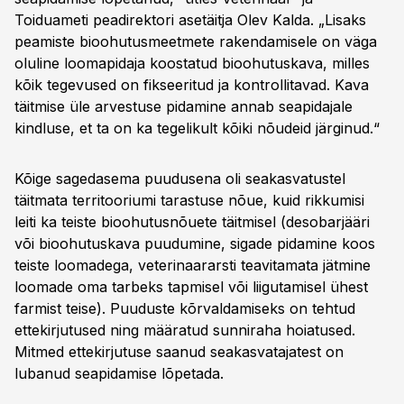
Toiduameti peadirektori asetäitja Olev Kalda. „Lisaks
peamiste bioohutusmeetmete rakendamisele on väga
oluline loomapidaja koostatud bioohutuskava, milles
kõik tegevused on fikseeritud ja kontrollitavad. Kava
täitmise üle arvestuse pidamine annab seapidajale
kindluse, et ta on ka tegelikult kõiki nõudeid järginud.“
Kõige sagedasema puudusena oli seakasvatustel
täitmata territooriumi tarastuse nõue, kuid rikkumisi
leiti ka teiste bioohutusnõuete täitmisel (desobarjääri
või bioohutuskava puudumine, sigade pidamine koos
teiste loomadega, veterinaararsti teavitamata jätmine
loomade oma tarbeks tapmisel või liigutamisel ühest
farmist teise). Puuduste kõrvaldamiseks on tehtud
ettekirjutused ning määratud sunniraha hoiatused.
Mitmed ettekirjutuse saanud seakasvatajatest on
lubanud seapidamise lõpetada.