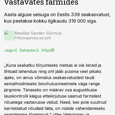
vastavates farmides
Aasta alguse seisuga on Eestis 339 seakasvatust,
kus peetakse kokku ligikaudu 319 000 siga.
Meelika Sander-Sõrmus
Põllumajandus.ee juht
Jaga
Salvesta
Vihja
„Kuna seakatku tõrjumiseks metsas ei ole kiireid ja
lihtsaid lahendusi ning oht jääb püsima veel pikaks
ajaks, on ainus võimalus seakasvatustest taudi
eemalhoidmiseks bioohutusmeetmete väga range
järgmine. Tänaseks on määrav osa augustikuise
lauskontrolli käigus ettekirjutuse saanud farmidest
nõuetega vastavusse viidud. Need, kes pole suutnud
karmistatud nõudeid täita, on riskide vähendamiseks
seapidamise lõpetanud,“ ütles Veterinaar- ja