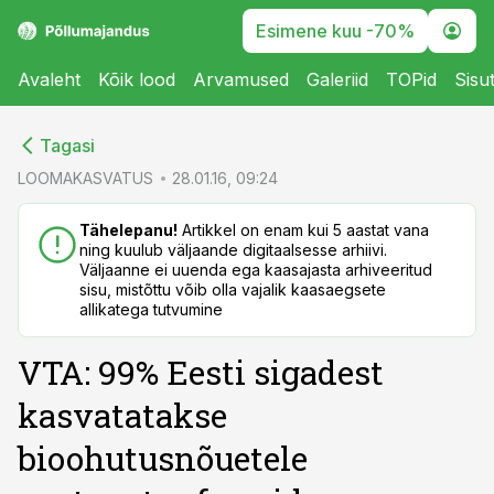
Esimene kuu -70%
Avaleht
Kõik lood
Arvamused
Galeriid
TOPid
Sisu
cebook
cebook
Tagasi
Twitter)
Twitter)
LOOMAKASVATUS
28.01.16, 09:24
kedIn
kedIn
Tähelepanu!
Artikkel on enam kui 5 aastat vana
ning kuulub väljaande digitaalsesse arhiivi.
ail
ail
Väljaanne ei uuenda ega kaasajasta arhiveeritud
sisu, mistõttu võib olla vajalik kaasaegsete
k
k
allikatega tutvumine
VTA: 99% Eesti sigadest
kasvatatakse
bioohutusnõuetele