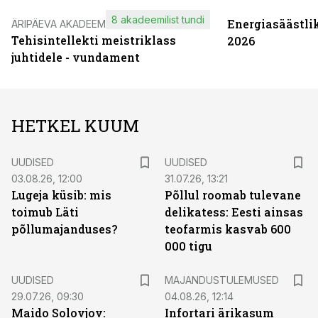
8 akadeemilist tundi
Energiasäästli
ÄRIPÄEVA AKADEEMIA
Tehisintellekti meistriklass
2026
juhtidele - vundament
HETKEL KUUM
UUDISED
UUDISED
03.08.26, 12:00
31.07.26, 13:21
Lugeja küsib: mis
Põllul roomab tulevane
toimub Läti
delikatess: Eesti ainsas
põllumajanduses?
teofarmis kasvab 600
000 tigu
UUDISED
MAJANDUSTULEMUSED
29.07.26, 09:30
04.08.26, 12:14
Maido Solovjov:
Infortari ärikasum