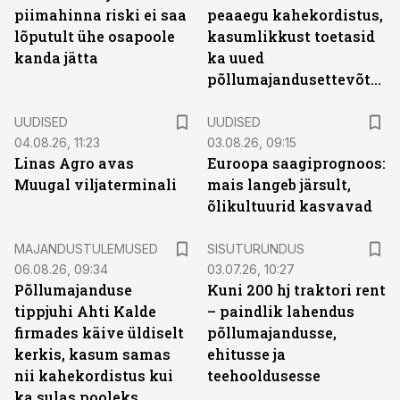
piimahinna riski ei saa
peaaegu kahekordistus,
lõputult ühe osapoole
kasumlikkust toetasid
kanda jätta
ka uued
põllumajandusettevõtted
UUDISED
UUDISED
04.08.26, 11:23
03.08.26, 09:15
Linas Agro avas
Euroopa saagiprognoos:
Muugal viljaterminali
mais langeb järsult,
õlikultuurid kasvavad
ST
MAJANDUSTULEMUSED
SISUTURUNDUS
06.08.26, 09:34
03.07.26, 10:27
Põllumajanduse
Kuni 200 hj traktori rent
tippjuhi Ahti Kalde
– paindlik lahendus
firmades käive üldiselt
põllumajandusse,
kerkis, kasum samas
ehitusse ja
nii kahekordistus kui
teehooldusesse
ka sulas pooleks