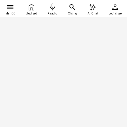
Menüü
Uudised
Raadio
Otsing
AI Chat
Logi sisse
Vana-Lõuna 39/1, 19094 Tallinn
(+372) 667 0111
pollumajandus@pollumajandus.ee
Telli
Reklaam
Firmast
Sisu kasutamisõigused
Ajakirjaniku
eetikakoodeks
Üldtingimused
Privaatsustingimused
Küpsiste poliitika
KKK
Eesti Meediaettevõtete
Eelistuste haldamine