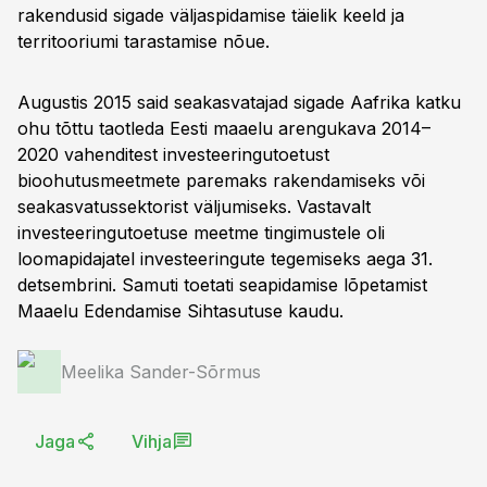
rakendusid sigade väljaspidamise täielik keeld ja
territooriumi tarastamise nõue.
Augustis 2015 said seakasvatajad sigade Aafrika katku
ohu tõttu taotleda Eesti maaelu arengukava 2014–
2020 vahenditest investeeringutoetust
bioohutusmeetmete paremaks rakendamiseks või
seakasvatussektorist väljumiseks. Vastavalt
investeeringutoetuse meetme tingimustele oli
loomapidajatel investeeringute tegemiseks aega 31.
detsembrini. Samuti toetati seapidamise lõpetamist
Maaelu Edendamise Sihtasutuse kaudu.
Meelika Sander-Sõrmus
Jaga
Vihja