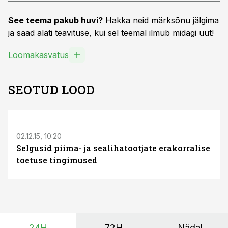
See teema pakub huvi?
Hakka neid märksõnu jälgima
ja saad alati teavituse, kui sel teemal ilmub midagi uut!
Loomakasvatus
SEOTUD LOOD
02.12.15, 10:20
Selgusid piima- ja sealihatootjate erakorralise
toetuse tingimused
24H
72H
Nädal