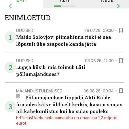
ENIMLOETUD
UUDISED
29.07.26, 09:30
1
Maido Solovjov: piimahinna riski ei saa
lõputult ühe osapoole kanda jätta
UUDISED
03.08.26, 12:00
2
Lugeja küsib: mis toimub Läti
põllumajanduses?
MAJANDUSTULEMUSED
06.08.26, 09:34
Põllumajanduse tippjuhi Ahti Kalde
firmades käive üldiselt kerkis, kasum samas
3
nii kahekordistus kui ka sulas pooleks
E-Piimast laekumata piimaraha on enam kui 1,2 miljonit
eurot