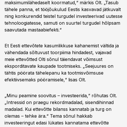
maksimumilähedaselt koormatud,“ märkis Olt. „Tasub
tähele panna, et tööjõukulud Eestis kasvavad jätkuvalt
ning konkurendid teistel turgudel investeerivad uutesse
tehnoloogiatesse, samuti on suurtel turgudel hõlpsam
saavutada mastaabiefekti.“
Et Eesti ettevõtete kasumlikkuse kahanemist vältida ja
vähendada sõltuvust toorpiima hindadest, vajavad
meie ettevõtted Olti sõnul täiendavat võimsust
eksporditavate kaupade tootmiseks. „Seejuures on
tähtis pöörata tähelepanu ka tootmisvõimsuse
efektiivsemaks pööramisele,“ lisas Olt.
„Minu peamine soovitus – investeerida,“ rõhutas Olt.
„Intressid on praegu rekordmadalad, sisendihinnad
madalad. Kui ettevõtte bilanss kannatab ja turg on
olemas – tehke ära.“ Tema sõnul hakkab
investeeringut edasi lükates kannatama ettevõtte