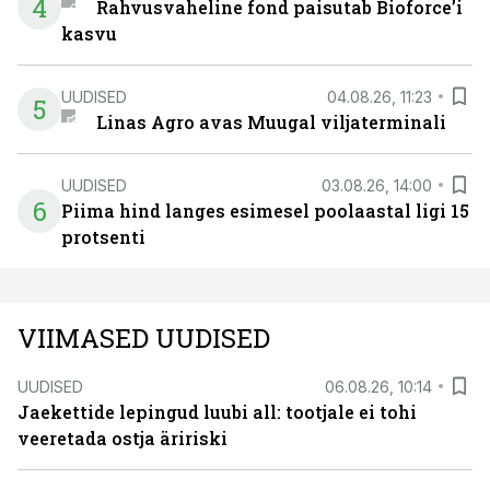
4
Rahvusvaheline fond paisutab Bioforce’i
kasvu
UUDISED
04.08.26, 11:23
5
Linas Agro avas Muugal viljaterminali
UUDISED
03.08.26, 14:00
6
Piima hind langes esimesel poolaastal ligi 15
protsenti
VIIMASED UUDISED
UUDISED
06.08.26, 10:14
Jaekettide lepingud luubi all: tootjale ei tohi
veeretada ostja äririski