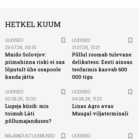
HETKEL KUUM
UUDISED
UUDISED
29.07.26, 09:30
31.07.26, 13:21
Maido Solovjov:
Põllul roomab tulevane
piimahinna riski ei saa
delikatess: Eesti ainsas
lõputult ühe osapoole
teofarmis kasvab 600
kanda jätta
000 tigu
UUDISED
UUDISED
03.08.26, 12:00
04.08.26, 11:23
Lugeja küsib: mis
Linas Agro avas
toimub Läti
Muugal viljaterminali
põllumajanduses?
MAJANDUSTULEMUSED
UUDISED