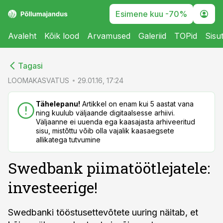
Esimene kuu -70%
Avaleht
Kõik lood
Arvamused
Galeriid
TOPid
Sisu
cebook
cebook
Tagasi
Twitter)
Twitter)
LOOMAKASVATUS
29.01.16, 17:24
kedIn
kedIn
Tähelepanu!
Artikkel on enam kui 5 aastat vana
ning kuulub väljaande digitaalsesse arhiivi.
ail
ail
Väljaanne ei uuenda ega kaasajasta arhiveeritud
sisu, mistõttu võib olla vajalik kaasaegsete
k
k
allikatega tutvumine
Swedbank piimatöötlejatele:
investeerige!
Swedbanki tööstusettevõtete uuring näitab, et