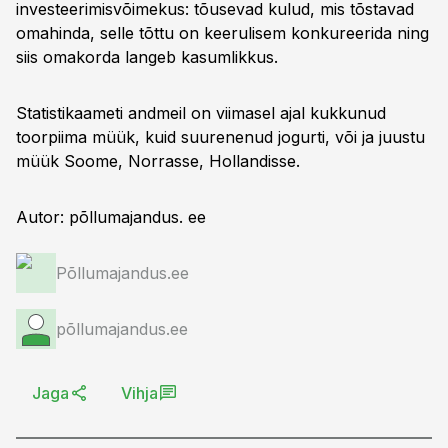
investeerimisvõimekus: tõusevad kulud, mis tõstavad
omahinda, selle tõttu on keerulisem konkureerida ning
siis omakorda langeb kasumlikkus.
Statistikaameti andmeil on viimasel ajal kukkunud
toorpiima müük, kuid suurenenud jogurti, või ja juustu
müük Soome, Norrasse, Hollandisse.
Autor: põllumajandus. ee
Põllumajandus.ee
põllumajandus.ee
Jaga
Vihja