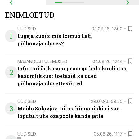
ENIMLOETUD
UUDISED
03.08.26, 12:00
1
Lugeja küsib: mis toimub Läti
põllumajanduses?
MAJANDUSTULEMUSED
04.08.26, 12:14
Infortari ärikasum peaaegu kahekordistus,
2
kasumlikkust toetasid ka uued
põllumajandusettevõtted
UUDISED
29.07.26, 09:30
3
Maido Solovjov: piimahinna riski ei saa
lõputult ühe osapoole kanda jätta
UUDISED
05.08.26, 11:17