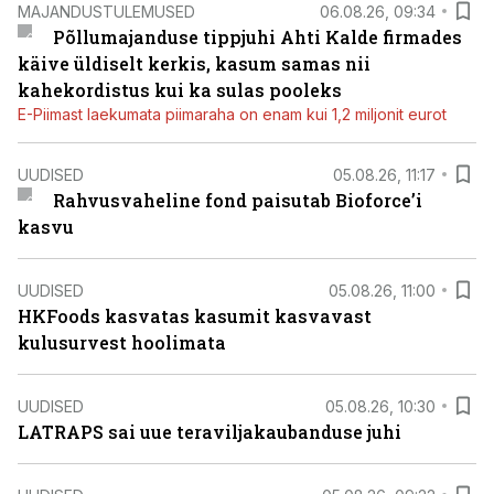
MAJANDUSTULEMUSED
06.08.26, 09:34
Põllumajanduse tippjuhi Ahti Kalde firmades
käive üldiselt kerkis, kasum samas nii
kahekordistus kui ka sulas pooleks
E-Piimast laekumata piimaraha on enam kui 1,2 miljonit eurot
UUDISED
05.08.26, 11:17
Rahvusvaheline fond paisutab Bioforce’i
kasvu
UUDISED
05.08.26, 11:00
HKFoods kasvatas kasumit kasvavast
kulusurvest hoolimata
UUDISED
05.08.26, 10:30
LATRAPS sai uue teraviljakaubanduse juhi