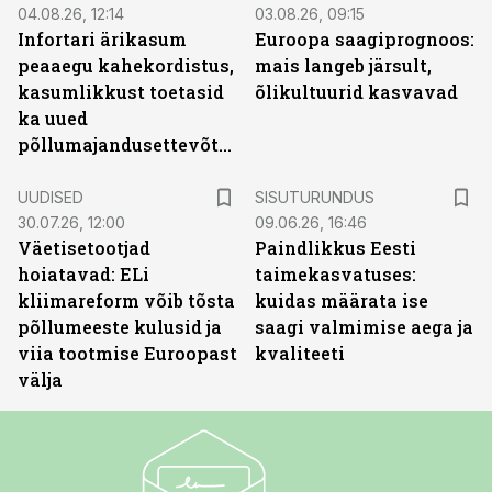
04.08.26, 12:14
03.08.26, 09:15
Infortari ärikasum
Euroopa saagiprognoos:
peaaegu kahekordistus,
mais langeb järsult,
kasumlikkust toetasid
õlikultuurid kasvavad
ka uued
põllumajandusettevõtted
ST
UUDISED
SISUTURUNDUS
30.07.26, 12:00
09.06.26, 16:46
Väetisetootjad
Paindlikkus Eesti
hoiatavad: ELi
taimekasvatuses:
kliimareform võib tõsta
kuidas määrata ise
põllumeeste kulusid ja
saagi valmimise aega ja
viia tootmise Euroopast
kvaliteeti
välja