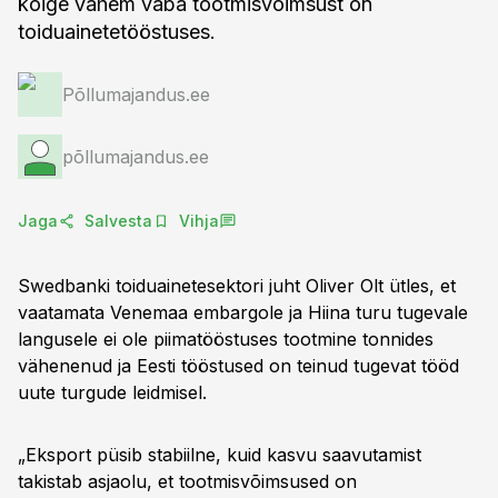
kõige vähem vaba tootmisvõimsust on
toiduainetetööstuses.
Põllumajandus.ee
põllumajandus.ee
Jaga
Salvesta
Vihja
Swedbanki toiduainetesektori juht Oliver Olt ütles, et
vaatamata Venemaa embargole ja Hiina turu tugevale
langusele ei ole piimatööstuses tootmine tonnides
vähenenud ja Eesti tööstused on teinud tugevat tööd
uute turgude leidmisel.
„Eksport püsib stabiilne, kuid kasvu saavutamist
takistab asjaolu, et tootmisvõimsused on