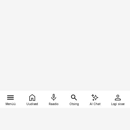
Menüü
Uudised
Raadio
Otsing
AI Chat
Logi sisse
Vana-Lõuna 39/1, 19094 Tallinn