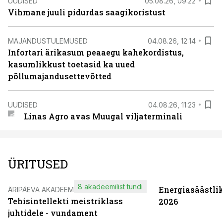
UUDISED
05.08.26, 09:22
Vihmane juuli pidurdas saagikoristust
MAJANDUSTULEMUSED
04.08.26, 12:14
Infortari ärikasum peaaegu kahekordistus,
kasumlikkust toetasid ka uued
põllumajandusettevõtted
UUDISED
04.08.26, 11:23
Linas Agro avas Muugal viljaterminali
ÜRITUSED
8 akadeemilist tundi
Energiasäästli
ÄRIPÄEVA AKADEEMIA
Tehisintellekti meistriklass
2026
juhtidele - vundament