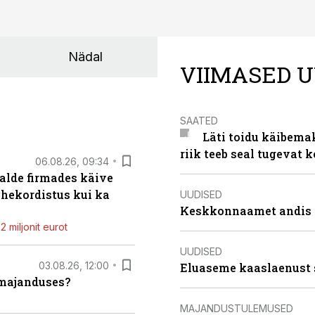
Nädal
VIIMASED U
SAATED
Läti toidu käibema
riik teeb seal tugevat k
06.08.26, 09:34
alde firmades käive
ahekordistus kui ka
UUDISED
Keskkonnaamet andis J
 miljonit eurot
UUDISED
03.08.26, 12:00
Eluaseme kaaslaenust 
umajanduses?
MAJANDUSTULEMUSED