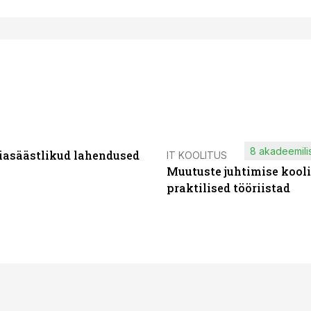
8 akadeemilis
iasäästlikud lahendused
IT KOOLITUS
Muutuste juhtimise kooli
praktilised tööriistad