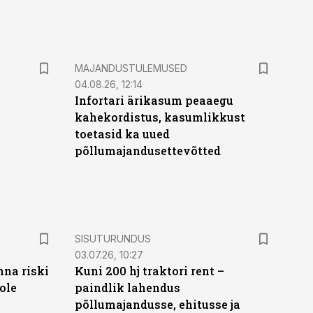
MAJANDUSTULEMUSED
04.08.26, 12:14
Infortari ärikasum peaaegu
kahekordistus, kasumlikkust
toetasid ka uued
põllumajandusettevõtted
ST
SISUTURUNDUS
03.07.26, 10:27
nna riski
Kuni 200 hj traktori rent –
ole
paindlik lahendus
põllumajandusse, ehitusse ja