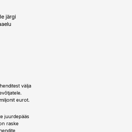
e järgi
aaelu
.
enditest välja
võtjatele.
iljonit eurot.
te juurdepääs
 on raske
hendite