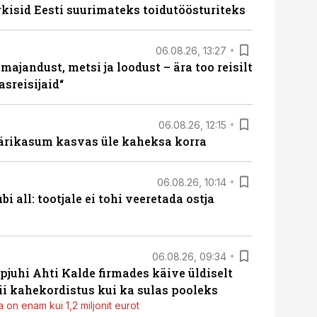
rkisid Eesti suurimateks toidutöösturiteks
06.08.26, 13:27
majandust, metsi ja loodust – ära too reisilt
sreisijaid“
06.08.26, 12:15
ärikasum kasvas üle kaheksa korra
06.08.26, 10:14
i all: tootjale ei tohi veeretada ostja
06.08.26, 09:34
pjuhi Ahti Kalde firmades käive üldiselt
i kahekordistus kui ka sulas pooleks
 on enam kui 1,2 miljonit eurot