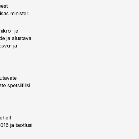
sest
isas minister.
ikro- ja
de ja alustava
asvu- ja
kutavate
 spetsiifilisi
ehelt
016 ja taotlusi