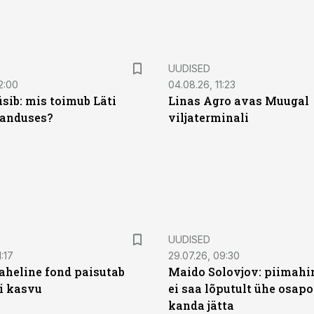
UUDISED
2:00
04.08.26, 11:23
sib: mis toimub Läti
Linas Agro avas Muugal
anduses?
viljaterminali
UUDISED
:17
29.07.26, 09:30
heline fond paisutab
Maido Solovjov: piimahi
’i kasvu
ei saa lõputult ühe osapo
kanda jätta