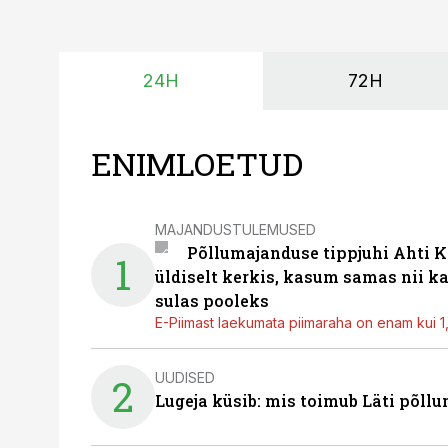
24H
72H
ENIMLOETUD
MAJANDUSTULEMUSED
Põllumajanduse tippjuhi Ahti K
1
üldiselt kerkis, kasum samas nii k
sulas pooleks
E-Piimast laekumata piimaraha on enam kui 1,2
UUDISED
2
Lugeja küsib: mis toimub Läti põll