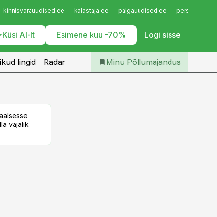
Iseteenindus
kinnisvarauudised.ee
kalastaja.ee
palgauudised.ee
personaliuudi
Telli Põllumajandus
Küsi AI-lt
Esimene kuu -70%
Logi sisse
ikud lingid
Radar
Minu Põllumajandus
taalsesse
la vajalik