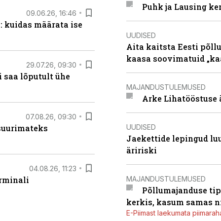
Puhk ja Lausing ke
09.06.26, 16:46
: kuidas määrata ise
UUDISED
Aita kaitsta Eesti põllu
kaasa soovimatuid „kaa
29.07.26, 09:30
 saa lõputult ühe
MAJANDUSTULEMUSED
Arke Lihatööstuse 
07.08.26, 09:30
UUDISED
 suurimateks
Jaekettide lepingud luub
äririski
04.08.26, 11:23
MAJANDUSTULEMUSED
rminali
Põllumajanduse tip
kerkis, kasum samas ni
E-Piimast laekumata piimaraha