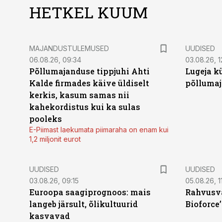
HETKEL KUUM
MAJANDUSTULEMUSED
UUDISED
06.08.26, 09:34
03.08.26, 1
Põllumajanduse tippjuhi Ahti
Lugeja kü
Kalde firmades käive üldiselt
põllumaj
kerkis, kasum samas nii
kahekordistus kui ka sulas
pooleks
E-Piimast laekumata piimaraha on enam kui
1,2 miljonit eurot
UUDISED
UUDISED
03.08.26, 09:15
05.08.26, 11
Euroopa saagiprognoos: mais
Rahvusva
langeb järsult, õlikultuurid
Bioforce
kasvavad