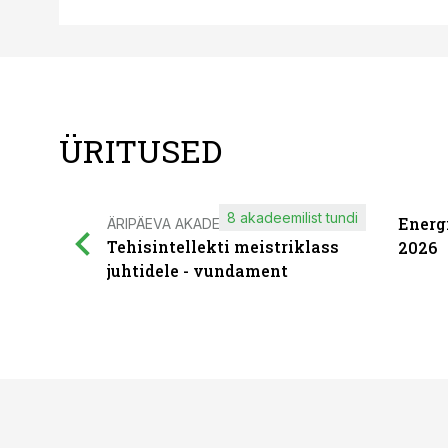
ÜRITUSED
8 akadeemilist tundi
Energ
ÄRIPÄEVA AKADEEMIA
Tehisintellekti meistriklass
2026
juhtidele - vundament