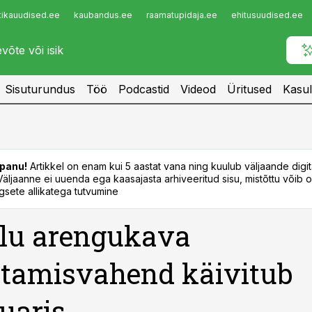
tikauudised.ee
kaubandus.ee
raamatupidaja.ee
ehitusuudised.ee
Infopank
Radar
Sisuturundus
Töö
Podcastid
Videod
Üritused
Kasul
panu!
Artikkel on enam kui 5 aastat vana ning kuulub väljaande digi
. Väljaanne ei uuenda ega kaasajasta arhiveeritud sisu, mistõttu võib ol
sete allikatega tutvumine
lu arengukava
tamisvahend käivitub
uaris