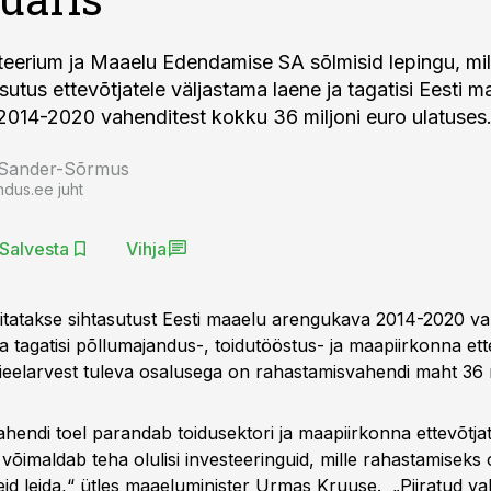
eerium ja Maaelu Edendamise SA sõlmisid lepingu, mill
utus ettevõtjatele väljastama laene ja tagatisi Eesti m
014-2020 vahenditest kokku 36 miljoni euro ulatuses
 Sander-Sõrmus
ndus.ee juht
Salvesta
Vihja
itatakse sihtasutust Eesti maaelu arengukava 2014-2020 vah
 tagatisi põllumajandus-, toidutööstus- ja maapiirkonna ette
gieelarvest tuleva osalusega on rahastamisvahendi maht 36 m
hendi toel parandab toidusektori ja maapiirkonna ettevõtja
e võimaldab teha olulisi investeeringuid, mille rahastamiseks
eid leida,“ ütles maaeluminister Urmas Kruuse. „Piiratud va