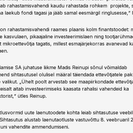
aab rahastamisvahendi kaudu rahastada rohkem projekte, 
a laekub fondi tagasi ja jääb samal eesmärgil ringlusesse,“ l
l on rahastamisvahendi raames plaanis kolm finantstoodet: m
e kasvulaen, pikaajaline investeerimislaen ning tootjarühma
 mikroettevõtja tagatis, millest esmajärjekorras avanevad k
aen.
mise SA juhatuse liikme Madis Reinupi sõnul võimaldab
end sihtasutusel olulisel määral täiendada ettevõtjatele pa
 valikut. „Ühelt poolt arvestab see maapiirkondade ettevõtjate
teisalt aitab investeerimiseks kaasata rahalisi vahendeid ka
orist,“ ütles Reinup.
otlusvormid uute laenutoodete kohta leiab sihtasutuse veebil
 Sihtasutus alustab laenutaotluste vastuvõttu 8. veebruaril 2
kuni vahendite ammendumiseni.