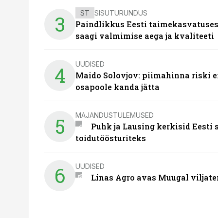
ST
SISUTURUNDUS
3
Paindlikkus Eesti taimekasvatuses
saagi valmimise aega ja kvaliteeti
UUDISED
4
Maido Solovjov: piimahinna riski ei
osapoole kanda jätta
MAJANDUSTULEMUSED
5
Puhk ja Lausing kerkisid Eesti
toidutöösturiteks
UUDISED
6
Linas Agro avas Muugal viljate