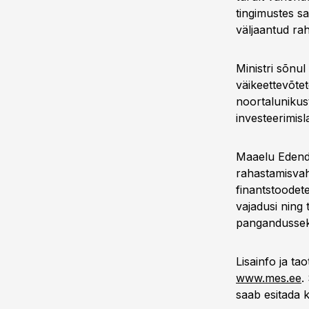
tingimustes s
väljaantud rah
Ministri sõnu
väikeettevõtet
noortalunikust
investeerimisl
Maaelu Edenda
rahastamisvah
finantstoodete
vajadusi ning 
pangandussekt
Lisainfo ja ta
www.mes.ee
.
saab esitada 