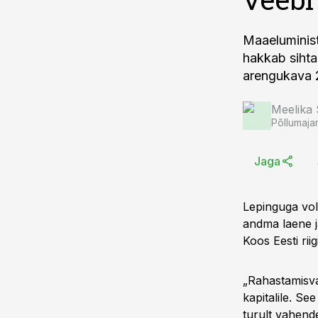
Maaeluminist
hakkab sihtas
arengukava 2
Meelika
Põllumaja
Jaga
Lepinguga vol
andma laene ja
Koos Eesti rii
„Rahastamisva
kapitalile. Se
turult vahend