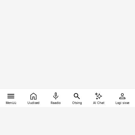
Menüü
Uudised
Raadio
Otsing
AI Chat
Logi sisse
Vana-Lõuna 39/1, 19094 Tallinn