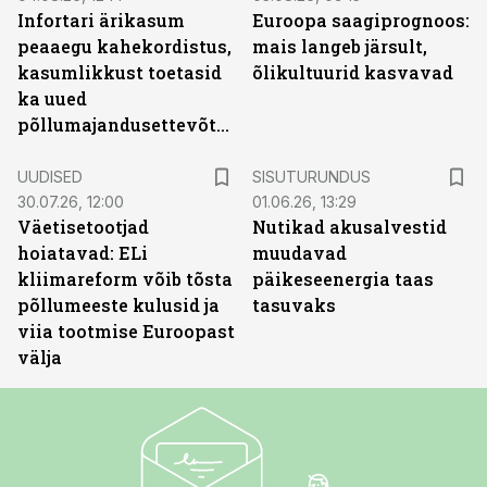
Infortari ärikasum
Euroopa saagiprognoos:
peaaegu kahekordistus,
mais langeb järsult,
kasumlikkust toetasid
õlikultuurid kasvavad
ka uued
põllumajandusettevõtted
ST
UUDISED
SISUTURUNDUS
30.07.26, 12:00
01.06.26, 13:29
Väetisetootjad
Nutikad akusalvestid
hoiatavad: ELi
muudavad
kliimareform võib tõsta
päikeseenergia taas
põllumeeste kulusid ja
tasuvaks
viia tootmise Euroopast
välja