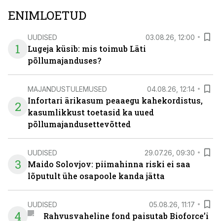
ENIMLOETUD
UUDISED
03.08.26, 12:00
1
Lugeja küsib: mis toimub Läti
põllumajanduses?
MAJANDUSTULEMUSED
04.08.26, 12:14
Infortari ärikasum peaaegu kahekordistus,
2
kasumlikkust toetasid ka uued
põllumajandusettevõtted
UUDISED
29.07.26, 09:30
3
Maido Solovjov: piimahinna riski ei saa
lõputult ühe osapoole kanda jätta
UUDISED
05.08.26, 11:17
4
Rahvusvaheline fond paisutab Bioforce’i