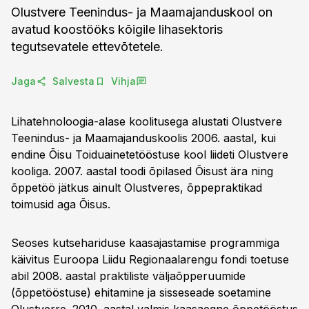
Olustvere Teenindus- ja Maamajanduskool on
avatud koostööks kõigile lihasektoris
tegutsevatele ettevõtetele.
Jaga
Salvesta
Vihja
Lihatehnoloogia-alase koolitusega alustati Olustvere
Teenindus- ja Maamajanduskoolis 2006. aastal, kui
endine Õisu Toiduainetetööstuse kool liideti Olustvere
kooliga. 2007. aastal toodi õpilased Õisust ära ning
õppetöö jätkus ainult Olustveres, õppepraktikad
toimusid aga Õisus.
Seoses kutsehariduse kaasajastamise programmiga
käivitus Euroopa Liidu Regionaalarengu fondi toetuse
abil 2008. aastal praktiliste väljaõpperuumide
(õppetööstuse) ehitamine ja sisseseade soetamine