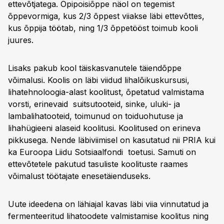
ettevõtjatega. Õpipoisiõppe näol on tegemist
õppevormiga, kus 2/3 õppest viiakse läbi ettevõttes,
kus õppija töötab, ning 1/3 õppetööst toimub kooli
juures.
Lisaks pakub kool täiskasvanutele täiendõppe
võimalusi. Koolis on läbi viidud lihalõikuskursusi,
lihatehnoloogia-alast koolitust, õpetatud valmistama
vorsti, erinevaid suitsutooteid, sinke, uluki- ja
lambalihatooteid, toimunud on toiduohutuse ja
lihahügieeni alaseid koolitusi. Koolitused on erineva
pikkusega. Nende läbiviimisel on kasutatud nii PRIA kui
ka Euroopa Liidu Sotsiaalfondi toetusi. Samuti on
ettevõtetele pakutud tasuliste koolituste raames
võimalust töötajate enesetäienduseks.
Uute ideedena on lähiajal kavas läbi viia vinnutatud ja
fermenteeritud lihatoodete valmistamise koolitus ning