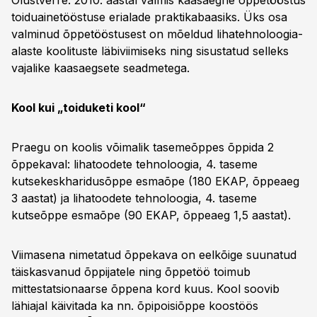
Olustverre. 2010. aastal valmis kaasaegne õppetööstus
toiduainetööstuse erialade praktikabaasiks. Üks osa
valminud õppetööstusest on mõeldud lihatehnoloogia-
alaste koolituste läbiviimiseks ning sisustatud selleks
vajalike kaasaegsete seadmetega.
Kool kui „toiduketi kool“
Praegu on koolis võimalik tasemeõppes õppida 2
õppekaval: lihatoodete tehnoloogia, 4. taseme
kutsekeskharidusõppe esmaõpe (180 EKAP, õppeaeg
3 aastat) ja lihatoodete tehnoloogia, 4. taseme
kutseõppe esmaõpe (90 EKAP, õppeaeg 1,5 aastat).
Viimasena nimetatud õppekava on eelkõige suunatud
täiskasvanud õppijatele ning õppetöö toimub
mittestatsionaarse õppena kord kuus. Kool soovib
lähiajal käivitada ka nn. õpipoisiõppe koostöös