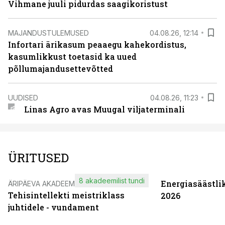
Vihmane juuli pidurdas saagikoristust
MAJANDUSTULEMUSED
04.08.26, 12:14
Infortari ärikasum peaaegu kahekordistus,
kasumlikkust toetasid ka uued
põllumajandusettevõtted
UUDISED
04.08.26, 11:23
Linas Agro avas Muugal viljaterminali
ÜRITUSED
8 akadeemilist tundi
Energiasäästli
ÄRIPÄEVA AKADEEMIA
Tehisintellekti meistriklass
2026
juhtidele - vundament