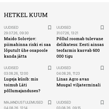
HETKEL KUUM
UUDISED
UUDISED
29.07.26, 09:30
31.07.26, 13:21
Maido Solovjov:
Põllul roomab tulevane
piimahinna riski ei saa
delikatess: Eesti ainsas
lõputult ühe osapoole
teofarmis kasvab 600
kanda jätta
000 tigu
UUDISED
UUDISED
03.08.26, 12:00
04.08.26, 11:23
Lugeja küsib: mis
Linas Agro avas
toimub Läti
Muugal viljaterminali
põllumajanduses?
MAJANDUSTULEMUSED
UUDISED
04.08.26, 12:14
03.08.26, 09:15