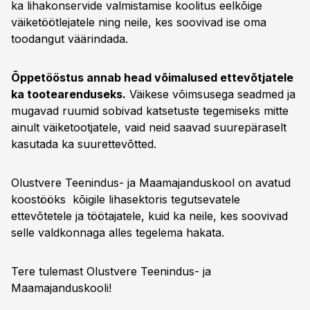
ka lihakonservide valmistamise koolitus eelkõige
väiketöötlejatele ning neile, kes soovivad ise oma
toodangut väärindada.
Õppetööstus annab head võimalused ettevõtjatele
ka tootearenduseks.
Väikese võimsusega seadmed ja
mugavad ruumid sobivad katsetuste tegemiseks mitte
ainult väiketootjatele, vaid neid saavad suurepäraselt
kasutada ka suurettevõtted.
Olustvere Teenindus- ja Maamajanduskool on avatud
koostööks kõigile lihasektoris tegutsevatele
ettevõtetele ja töötajatele, kuid ka neile, kes soovivad
selle valdkonnaga alles tegelema hakata.
Tere tulemast Olustvere Teenindus- ja
Maamajanduskooli!