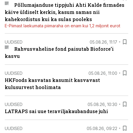
Põllumajanduse tippjuhi Ahti Kalde firmades
käive üldiselt kerkis, kasum samas nii
kahekordistus kui ka sulas pooleks
E-Piimast laekumata piimaraha on enam kui 1,2 miljonit eurot
UUDISED
05.08.26, 11:17
Rahvusvaheline fond paisutab Bioforce’i
kasvu
UUDISED
05.08.26, 11:00
HKFoods kasvatas kasumit kasvavast
kulusurvest hoolimata
UUDISED
05.08.26, 10:30
LATRAPS sai uue teraviljakaubanduse juhi
UUDISED
05.08.26, 09:22