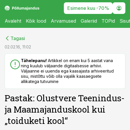
Esimene kuu -70%
Avaleht
Kõik lood
Arvamused
Galeriid
TOPid
Sisu
cebook
cebook
Tagasi
Twitter)
Twitter)
02.02.16, 11:02
kedIn
kedIn
Tähelepanu!
Artikkel on enam kui 5 aastat vana
ning kuulub väljaande digitaalsesse arhiivi.
ail
ail
Väljaanne ei uuenda ega kaasajasta arhiveeritud
sisu, mistõttu võib olla vajalik kaasaegsete
k
k
allikatega tutvumine
Pastak: Olustvere Teenindus-
ja Maamajanduskool kui
„toiduketi kool“