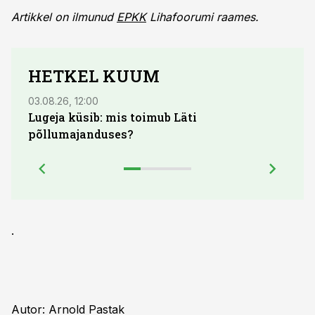
Artikkel on ilmunud
EPKK
Lihafoorumi raames.
HETKEL KUUM
03.08.26, 12:00
04.08.
Lugeja küsib: mis toimub Läti
põllumajanduses?
.
Autor: Arnold Pastak