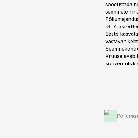
soodustada ne
seemnete hin
Põllumajandu
ISTA akreditee
Eestis kasvata
vastavalt keh
Seemnekontrol
Kruuse avab I
konverentsike
Põllumaj