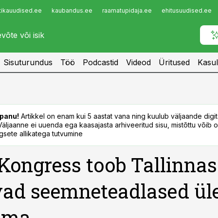
tikauudised.ee
kaubandus.ee
raamatupidaja.ee
ehitusuudised.ee
Infopank
Radar
Sisuturundus
Töö
Podcastid
Videod
Üritused
Kasul
panu!
Artikkel on enam kui 5 aastat vana ning kuulub väljaande digi
. Väljaanne ei uuenda ega kaasajasta arhiveeritud sisu, mistõttu võib ol
sete allikatega tutvumine
Kongress toob Tallinnas
vad seemneteadlased ül
lma