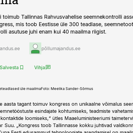
ini toimub Tallinnas Rahvusvahelise seemnekontrolli ass
gress, mis toob Eestisse üle 300 teadlase, seemnetoot
lli asutuse juhi enam kui 40 maailma riigist.
jandus.ee
põllumajandus.ee
Salvesta
Vihja
eteadlased üle maailma
Foto:
Meelika Sander-Sõrmus
me aasta tagant toimuv kongress on unikaalne võimalus s
seemnetööstuste esindajate kohtumiseks, teadmiste vahetami
e kontaktide loomiseks,“ ütles Maaeluministeeriumi taimeter
ar Suu. „Kongress toob Tallinnasse kokku juhtivad valdkon
Kuna Eesti edusammud tehnoloogiate arendamisel on maail