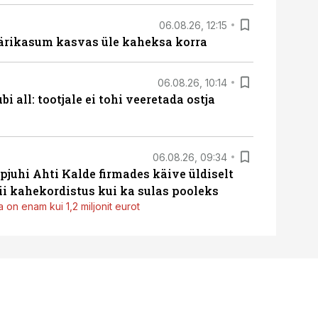
06.08.26, 12:15
ärikasum kasvas üle kaheksa korra
06.08.26, 10:14
i all: tootjale ei tohi veeretada ostja
06.08.26, 09:34
pjuhi Ahti Kalde firmades käive üldiselt
i kahekordistus kui ka sulas pooleks
 on enam kui 1,2 miljonit eurot