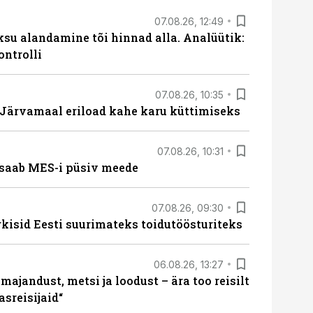
07.08.26, 12:49
ksu alandamine tõi hinnad alla. Analüütik:
ontrolli
07.08.26, 10:35
ärvamaal eriload kahe karu küttimiseks
07.08.26, 10:31
saab MES-i püsiv meede
07.08.26, 09:30
rkisid Eesti suurimateks toidutöösturiteks
06.08.26, 13:27
majandust, metsi ja loodust – ära too reisilt
sreisijaid“