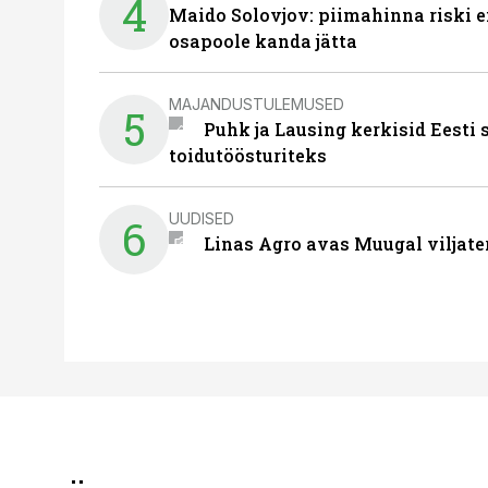
4
Maido Solovjov: piimahinna riski ei
osapoole kanda jätta
MAJANDUSTULEMUSED
5
Puhk ja Lausing kerkisid Eesti
toidutöösturiteks
UUDISED
6
Linas Agro avas Muugal viljate