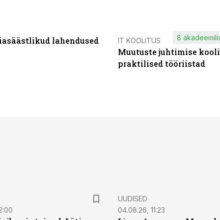
8 akadeemilis
iasäästlikud lahendused
IT KOOLITUS
Muutuste juhtimise kooli
praktilised tööriistad
UUDISED
2:00
04.08.26, 11:23