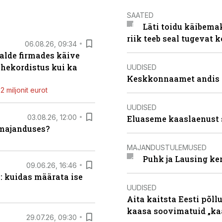
SAATED
Läti toidu käibema
riik teeb seal tugevat k
06.08.26, 09:34
alde firmades käive
ahekordistus kui ka
UUDISED
Keskkonnaamet andis J
 miljonit eurot
UUDISED
03.08.26, 12:00
Eluaseme kaaslaenust 
umajanduses?
MAJANDUSTULEMUSED
Puhk ja Lausing ke
09.06.26, 16:46
: kuidas määrata ise
UUDISED
Aita kaitsta Eesti põllu
kaasa soovimatuid „kaa
29.07.26, 09:30