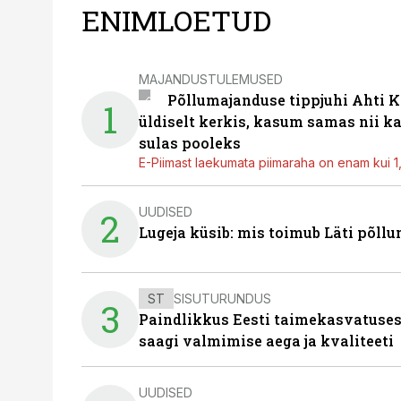
ENIMLOETUD
MAJANDUSTULEMUSED
Põllumajanduse tippjuhi Ahti K
1
üldiselt kerkis, kasum samas nii k
sulas pooleks
E-Piimast laekumata piimaraha on enam kui 1,2
UUDISED
2
Lugeja küsib: mis toimub Läti põll
ST
SISUTURUNDUS
3
Paindlikkus Eesti taimekasvatuses
saagi valmimise aega ja kvaliteeti
UUDISED