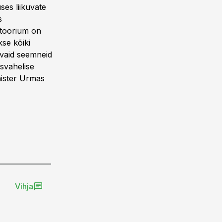
es liikuvate
s
toorium on
kse kõiki
davaid seemneid
svahelise
nister Urmas
Vihja