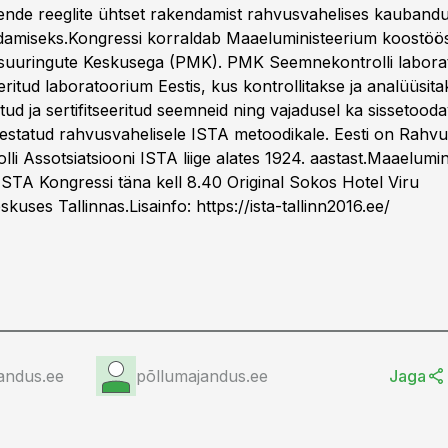
nde reeglite ühtset rakendamist rahvusvahelises kaubandus
damiseks.Kongressi korraldab Maaeluministeerium koostöö
suuringute Keskusega (PMK). PMK Seemnekontrolli labora
ritud laboratoorium Eestis, kus kontrollitakse ja analüüsita
tud ja sertifitseeritud seemneid ning vajadusel ka sissetoo
testatud rahvusvahelisele ISTA metoodikale. Eesti on Rahvu
li Assotsiatsiooni ISTA liige alates 1924. aastast.Maaelumi
STA Kongressi täna kell 8.40 Original Sokos Hotel Viru
skuses Tallinnas.Lisainfo:
https://ista-tallinn2016.ee/
andus.ee
põllumajandus.ee
Jaga