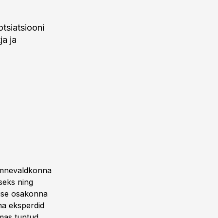
otsiatsiooni
ja ja
eemnevaldkonna
seks ning
vise osakonna
na eksperdid
mas tuntud,