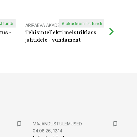
t tundi
8 akadeemilist tundi
ÄRIPÄEVA AKADEEMIA
IT KOOLIT
tus -
Tehisintellekti meistriklass
Muutuste
juhtidele - vundament
praktilis
MAJANDUSTULEMUSED
04.08.26, 12:14