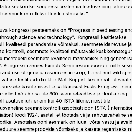
a ka seekordse kongressi peateema teaduse ning tehnoloo
 seemnekontrolli kvaliteedi tõstmiseks.“
muva kongressi peateemaks on “Progress in seed testing and
hrough science and technology”. Kongressil käsitletakse
li kvaliteedi parandamise võimalusi, seemnete idanevuse ja
 kontrolli, seemnete kvaliteeti mõjutavaid keskkonnategurei
d meetodeid seemnete kvaliteedi määramisel ning geneetilis
STA Kongressi raames toimub Seemnesümpoosion, mille sess
 and use of genetic resources in crop, forest and wild spec
svatuse Instituudi direktor Mati Koppel, kes annab ülevaate
essursside kasutamisest ja säilitamisest Eestis.Kongress toi
a sellest võtab osa üle 300 seemneteadlase ja -tootja ning
i asutuse juhi enam kui 40 ISTA liikmesriigist üle
svaheline seemnekontrolli assotsiatsioon ISTA (Internatio
ation) loodi 1924. aastal, et töötada välja rahvusvaheline 
odika. Assotsiatsiooni eesmärk on luua, võtta vastu ja aval
eduure seemneproovide võtmiseks ja katsete tegemiseks n