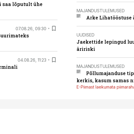
 saa lõputult ühe
MAJANDUSTULEMUSED
Arke Lihatööstuse 
07.08.26, 09:30
UUDISED
 suurimateks
Jaekettide lepingud luub
äririski
04.08.26, 11:23
MAJANDUSTULEMUSED
rminali
Põllumajanduse tip
kerkis, kasum samas ni
E-Piimast laekumata piimaraha