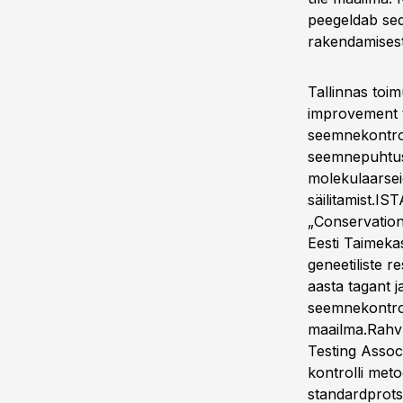
peegeldab sed
rakendamisest
Tallinnas toi
improvement t
seemnekontrol
seemnepuhtuse
molekulaarsei
säilitamist.I
„Conservation
Eesti Taimeka
geneetiliste r
aasta tagant j
seemnekontroll
maailma.Rahvu
Testing Associ
kontrolli meto
standardprots