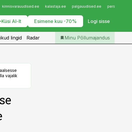
Iseteenindus
kinnisvarauudised.ee
kalastaja.ee
palgauudised.ee
personaliuudi
Telli Põllumajandus
Küsi AI-lt
Esimene kuu -70%
Logi sisse
ikud lingid
Radar
Minu Põllumajandus
taalsesse
la vajalik
se
e