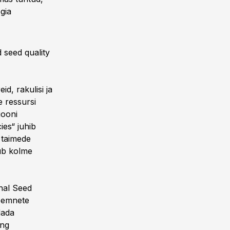
gia
 seed quality
d, rakulisi ja
e ressursi
iooni
ies“ juhib
 taimede
mub kolme
nal Seed
seemnete
dada
ing