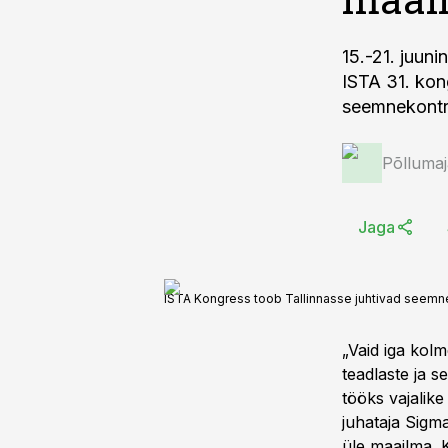
15.-21. juun
ISTA 31. kon
seemnekontro
Põlluma
Jaga
ISTA Kongress toob Tallinnasse juhtivad seemn
„Vaid iga kol
teadlaste ja 
tööks vajalik
juhataja Sigm
üle maailma. 