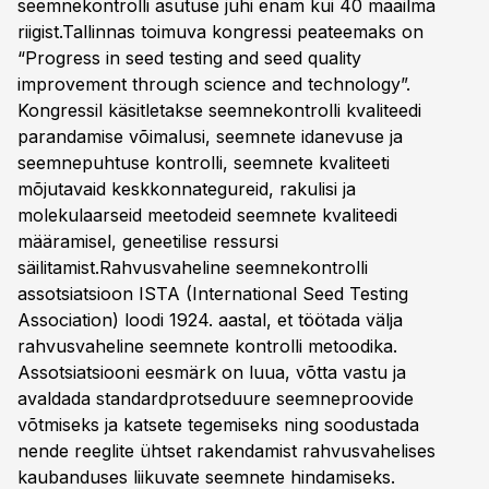
seemnekontrolli asutuse juhi enam kui 40 maailma
riigist.Tallinnas toimuva kongressi peateemaks on
“Progress in seed testing and seed quality
improvement through science and technology”.
Kongressil käsitletakse seemnekontrolli kvaliteedi
parandamise võimalusi, seemnete idanevuse ja
seemnepuhtuse kontrolli, seemnete kvaliteeti
mõjutavaid keskkonnategureid, rakulisi ja
molekulaarseid meetodeid seemnete kvaliteedi
määramisel, geneetilise ressursi
säilitamist.Rahvusvaheline seemnekontrolli
assotsiatsioon ISTA (International Seed Testing
Association) loodi 1924. aastal, et töötada välja
rahvusvaheline seemnete kontrolli metoodika.
Assotsiatsiooni eesmärk on luua, võtta vastu ja
avaldada standardprotseduure seemneproovide
võtmiseks ja katsete tegemiseks ning soodustada
nende reeglite ühtset rakendamist rahvusvahelises
kaubanduses liikuvate seemnete hindamiseks.