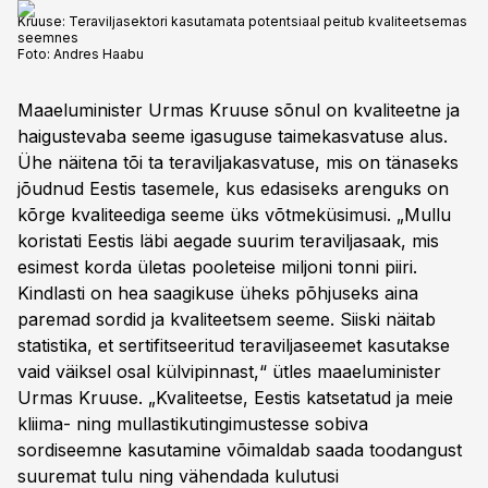
Kruuse: Teraviljasektori kasutamata potentsiaal peitub kvaliteetsemas
seemnes
Foto:
Andres Haabu
Maaeluminister Urmas Kruuse sõnul on kvaliteetne ja
haigustevaba seeme igasuguse taimekasvatuse alus.
Ühe näitena tõi ta teraviljakasvatuse, mis on tänaseks
jõudnud Eestis tasemele, kus edasiseks arenguks on
kõrge kvaliteediga seeme üks võtmeküsimusi. „Mullu
koristati Eestis läbi aegade suurim teraviljasaak, mis
esimest korda ületas pooleteise miljoni tonni piiri.
Kindlasti on hea saagikuse üheks põhjuseks aina
paremad sordid ja kvaliteetsem seeme. Siiski näitab
statistika, et sertifitseeritud teraviljaseemet kasutakse
vaid väiksel osal külvipinnast,“ ütles maaeluminister
Urmas Kruuse. „Kvaliteetse, Eestis katsetatud ja meie
kliima- ning mullastikutingimustesse sobiva
sordiseemne kasutamine võimaldab saada toodangust
suuremat tulu ning vähendada kulutusi