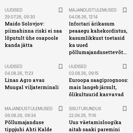
UUDISED
MAJANDUSTULEMUSED
29.07.26, 09:30
04.08.26, 12:14
Maido Solovjov:
Infortari ärikasum
piimahinna riski ei saa
peaaegu kahekordistus,
lõputult ühe osapoole
kasumlikkust toetasid
kanda jätta
ka uued
põllumajandusettevõtted
UUDISED
UUDISED
04.08.26, 11:23
03.08.26, 09:15
Linas Agro avas
Euroopa saagiprognoos:
Muugal viljaterminali
mais langeb järsult,
õlikultuurid kasvavad
ST
MAJANDUSTULEMUSED
SISUTURUNDUS
06.08.26, 09:34
22.06.26, 11:16
Põllumajanduse
Uus väetamisloogika
tippjuhi Ahti Kalde
aitab saaki paremini