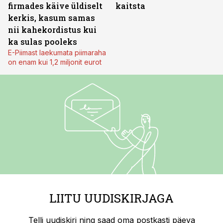
firmades käive üldiselt
kaitsta
kerkis, kasum samas
nii kahekordistus kui
ka sulas pooleks
E-Piimast laekumata piimaraha
on enam kui 1,2 miljonit eurot
LIITU UUDISKIRJAGA
Telli uudiskiri ning saad oma postkasti päeva