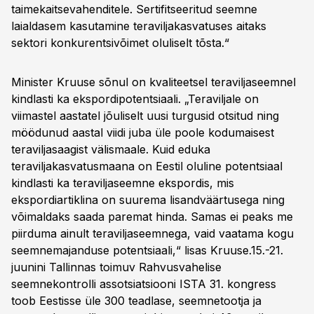
taimekaitsevahenditele. Sertifitseeritud seemne
laialdasem kasutamine teraviljakasvatuses aitaks
sektori konkurentsivõimet oluliselt tõsta.“
Minister Kruuse sõnul on kvaliteetsel teraviljaseemnel
kindlasti ka ekspordipotentsiaali. „Teraviljale on
viimastel aastatel jõuliselt uusi turgusid otsitud ning
möödunud aastal viidi juba üle poole kodumaisest
teraviljasaagist välismaale. Kuid eduka
teraviljakasvatusmaana on Eestil oluline potentsiaal
kindlasti ka teraviljaseemne ekspordis, mis
ekspordiartiklina on suurema lisandväärtusega ning
võimaldaks saada paremat hinda. Samas ei peaks me
piirduma ainult teraviljaseemnega, vaid vaatama kogu
seemnemajanduse potentsiaali,“ lisas Kruuse.15.-21.
juunini Tallinnas toimuv Rahvusvahelise
seemnekontrolli assotsiatsiooni ISTA 31. kongress
toob Eestisse üle 300 teadlase, seemnetootja ja