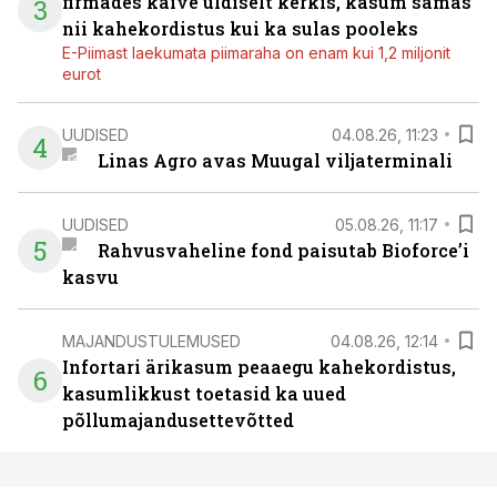
firmades käive üldiselt kerkis, kasum samas
3
nii kahekordistus kui ka sulas pooleks
E-Piimast laekumata piimaraha on enam kui 1,2 miljonit
eurot
UUDISED
04.08.26, 11:23
4
Linas Agro avas Muugal viljaterminali
UUDISED
05.08.26, 11:17
5
Rahvusvaheline fond paisutab Bioforce’i
kasvu
MAJANDUSTULEMUSED
04.08.26, 12:14
Infortari ärikasum peaaegu kahekordistus,
6
kasumlikkust toetasid ka uued
põllumajandusettevõtted