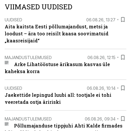
VIIMASED UUDISED
UUDISED
06.08.26, 13:27
Aita kaitsta Eesti põllumajandust, metsi ja
loodust – ära too reisilt kaasa soovimatuid
„kaasreisijaid“
MAJANDUSTULEMUSED
06.08.26, 12:15
Arke Lihatööstuse ärikasum kasvas üle
kaheksa korra
UUDISED
06.08.26, 10:14
Jaekettide lepingud luubi all: tootjale ei tohi
veeretada ostja äririski
MAJANDUSTULEMUSED
06.08.26, 09:34
Põllumajanduse tippjuhi Ahti Kalde firmades