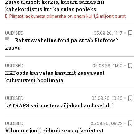
käive üldiselt kerkis, kasum samas nii
kahekordistus kui ka sulas pooleks
E-Piimast laekumata piimaraha on enam kui 1,2 miljonit eurot
UUDISED
05.08.26, 11:17
Rahvusvaheline fond paisutab Bioforce’i
kasvu
UUDISED
05.08.26, 11:00
HKFoods kasvatas kasumit kasvavast
kulusurvest hoolimata
UUDISED
05.08.26, 10:30
LATRAPS sai uue teraviljakaubanduse juhi
UUDISED
05.08.26, 09:22
Vihmane juuli pidurdas saagikoristust