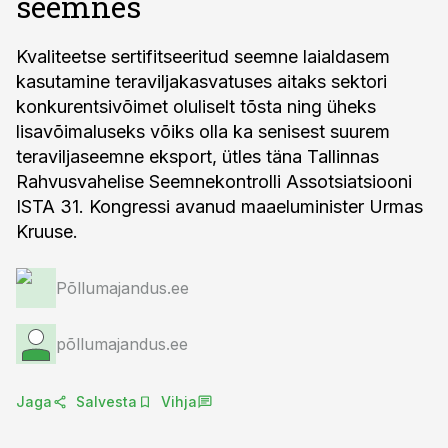
seemnes
Kvaliteetse sertifitseeritud seemne laialdasem
kasutamine teraviljakasvatuses aitaks sektori
konkurentsivõimet oluliselt tõsta ning üheks
lisavõimaluseks võiks olla ka senisest suurem
teraviljaseemne eksport, ütles täna Tallinnas
Rahvusvahelise Seemnekontrolli Assotsiatsiooni
ISTA 31. Kongressi avanud maaeluminister Urmas
Kruuse.
Põllumajandus.ee
põllumajandus.ee
Jaga
Salvesta
Vihja