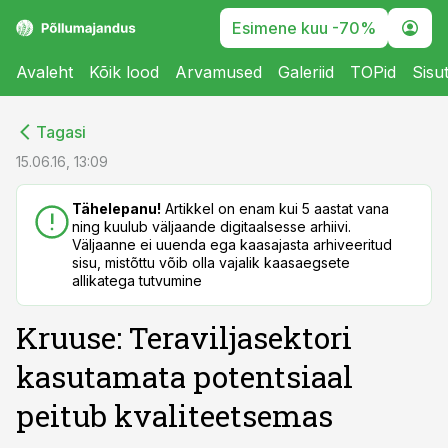
Esimene kuu -70%
Avaleht
Kõik lood
Arvamused
Galeriid
TOPid
Sisu
cebook
cebook
Tagasi
Twitter)
Twitter)
15.06.16, 13:09
kedIn
kedIn
Tähelepanu!
Artikkel on enam kui 5 aastat vana
ning kuulub väljaande digitaalsesse arhiivi.
ail
ail
Väljaanne ei uuenda ega kaasajasta arhiveeritud
sisu, mistõttu võib olla vajalik kaasaegsete
k
k
allikatega tutvumine
Kruuse: Teraviljasektori
kasutamata potentsiaal
peitub kvaliteetsemas