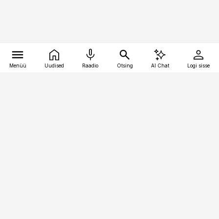
Menüü
Uudised
Raadio
Otsing
AI Chat
Logi sisse
Vana-Lõuna 39/1, 19094 Tallinn
(+372) 667 0111
pollumajandus@pollumajandus.ee
Telli
Reklaam
Firmast
Sisu kasutamisõigused
Ajakirjaniku
eetikakoodeks