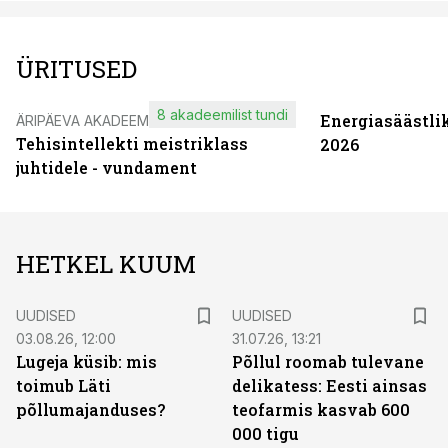
ÜRITUSED
8 akadeemilist tundi
Energiasäästli
ÄRIPÄEVA AKADEEMIA
Tehisintellekti meistriklass
2026
juhtidele - vundament
HETKEL KUUM
UUDISED
UUDISED
03.08.26, 12:00
31.07.26, 13:21
Lugeja küsib: mis
Põllul roomab tulevane
toimub Läti
delikatess: Eesti ainsas
põllumajanduses?
teofarmis kasvab 600
000 tigu