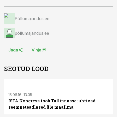
Põllumajandus.ee
põllumajandus.ee
Jaga
Vihja
SEOTUD LOOD
S
15.06.16, 13:05
ISTA Kongress toob Tallinnasse juhtivad
seemneteadlased üle maailma