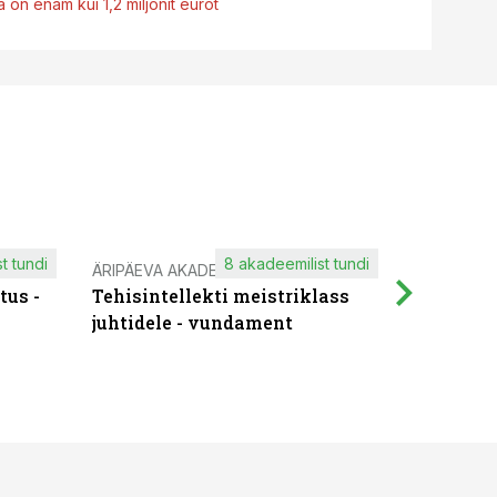
 on enam kui 1,2 miljonit eurot
t tundi
8 akadeemilist tundi
ÄRIPÄEVA AKADEEMIA
IT KOOLIT
tus -
Tehisintellekti meistriklass
Muutuste
juhtidele - vundament
praktilis