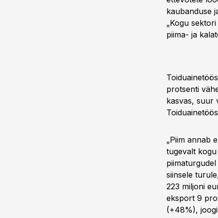
kaubanduse ja
„Kogu sektori
piima- ja kala
Toiduainetööst
protsenti väh
kasvas, suur 
Toiduainetöös
„Piim annab e
tugevalt kogu
piimaturgudel 
siinsele turul
223 miljoni e
eksport 9 pro
(+48%), joogi