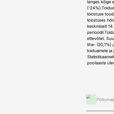
langes kõige 
(-24%).Toiduai
tööstuse tood
tööstuses hõiv
keskmiselt 14
perioodil.Toi
ettevõtet. Su
liha- (20,1%) 
toiduainete ja
Statistikaamet
poolaasta ül
Põllumaj