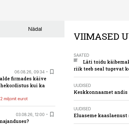
Nädal
VIIMASED U
SAATED
Läti toidu käibema
riik teeb seal tugevat k
06.08.26, 09:34
alde firmades käive
ahekordistus kui ka
UUDISED
Keskkonnaamet andis J
 miljonit eurot
UUDISED
03.08.26, 12:00
Eluaseme kaaslaenust 
umajanduses?