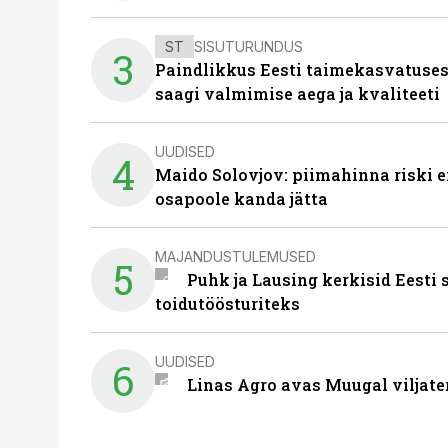
ST
SISUTURUNDUS
3
Paindlikkus Eesti taimekasvatuses
saagi valmimise aega ja kvaliteeti
UUDISED
4
Maido Solovjov: piimahinna riski ei
osapoole kanda jätta
MAJANDUSTULEMUSED
5
Puhk ja Lausing kerkisid Eesti
toidutöösturiteks
UUDISED
6
Linas Agro avas Muugal viljate