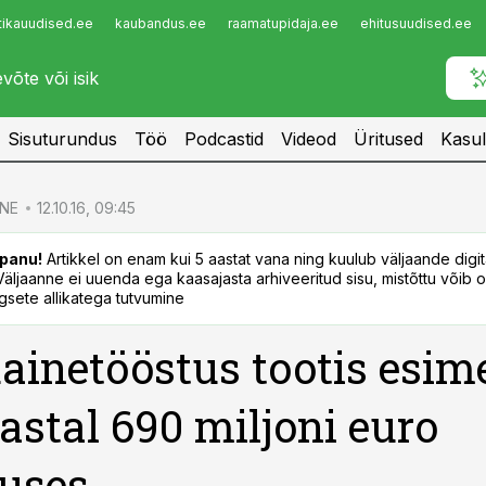
tikauudised.ee
kaubandus.ee
raamatupidaja.ee
ehitusuudised.ee
Infopank
Radar
Sisuturundus
Töö
Podcastid
Videod
Üritused
Kasul
NE
12.10.16, 09:45
panu!
Artikkel on enam kui 5 aastat vana ning kuulub väljaande digi
. Väljaanne ei uuenda ega kaasajasta arhiveeritud sisu, mistõttu võib ol
sete allikatega tutvumine
ainetööstus tootis esim
astal 690 miljoni euro
uses