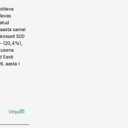
öötleva
tlevas
vatud
 aasta samal
skmiselt 500
a- (20,4%),
stusena
d Eesti
6. aasta I
Vihja