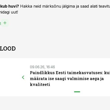
kub huvi?
Hakka neid märksõnu jälgima ja saad alati teavitu
idagi uut!
e
 LOOD
09.06.26, 16:46
Paindlikkus Eesti taimekasvatuses: ku
määrata ise saagi valmimise aega ja
kvaliteeti