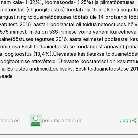
enam kala- (-32%), loomasööda- (-25%) ja piimatööstuses
netööstus (sh joogitööstus) toodab ligi 15 protsenti kogu t
angust ning toiduainetööstuses töötab üle 14 protsendi töö
atutest. 2016. aasta I poolaastal oli toiduainetööstuses hõi
 575 inimest, mida on 536 inimese võrra vähem kui eelneva
duainetööstuses tegutses 2016. aasta esimesel poolaastal ke
urima osa Eesti toiduainetööstuse toodangust annavad piim
ja joogitööstus (13,4%).Ülevaates käsitletakse toiduainetöö
 joogitootmise ettevõtteid. Ülevaate koostamisel on kasutatu
i ja Eurostati andmeid.Loe lisaks:
Eesti toiduainetööstuse 201
evaade
andus.ee
põllumajandus.ee
Jaga