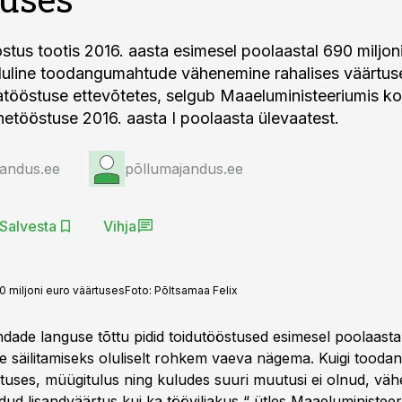
stus tootis 2016. aasta esimesel poolaastal 690 miljon
luline toodangumahtude vähenemine rahalises väärtus
matööstuse ettevõtetes, selgub Maaeluministeeriumis k
inetööstuse 2016. aasta I poolaasta ülevaatest.
jandus.ee
põllumajandus.ee
Salvesta
Vihja
0 miljoni euro väärtuses
Foto:
Põltsamaa Felix
ndade languse tõttu pidid toidutööstused esimesel poolaastal
 säilitamiseks oluliselt rohkem vaeva nägema. Kuigi tood
rtuses, müügitulus ning kuludes suuri muutusi ei olnud, väh
dud lisandväärtus kui ka tööviljakus,“ ütles Maaeluministee