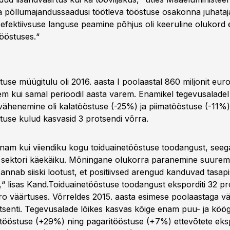
 põllumajandussaadusi töötleva tööstuse osakonna juhataj
 efektiivsuse languse peamine põhjus oli keeruline olukord 
tööstuses.“
use müügitulu oli 2016. aasta I poolaastal 860 miljonit euro
em kui samal perioodil aasta varem. Enamikel tegevusaladel
vähenemine oli kalatööstuse (-25%) ja piimatööstuse (-11%) 
tuse kulud kasvasid 3 protsendi võrra.
nam kui viiendiku kogu toiduainetööstuse toodangust, see
 sektori käekäiku. Mõningane olukorra paranemine suurem
annab siiski lootust, et positiivsed arengud kanduvad tasapi
e,“ lisas Kand.Toiduainetööstuse toodangust eksporditi 32 pr
uro väärtuses. Võrreldes 2015. aasta esimese poolaastaga 
tsenti. Tegevusalade lõikes kasvas kõige enam puu- ja köögi
tööstuse (+29%) ning pagaritööstuse (+7%) ettevõtete eks