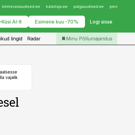
Iseteenindus
kinnisvarauudised.ee
kalastaja.ee
palgauudised.ee
personaliuudi
Telli Põllumajandus
Küsi AI-lt
Esimene kuu -70%
Logi sisse
ikud lingid
Radar
Minu Põllumajandus
taalsesse
la vajalik
esel