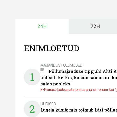
24H
72H
ENIMLOETUD
MAJANDUSTULEMUSED
Põllumajanduse tippjuhi Ahti K
1
üldiselt kerkis, kasum samas nii k
sulas pooleks
E-Piimast laekumata piimaraha on enam kui 1,2
UUDISED
2
Lugeja küsib: mis toimub Läti põll