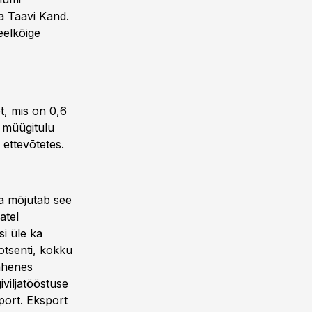
a Taavi Kand.
eelkõige
t, mis on 0,6
 müügitulu
ettevõtetes.
ga mõjutab see
atel
si üle ka
otsenti, kokku
vähenes
viljatööstuse
port. Eksport