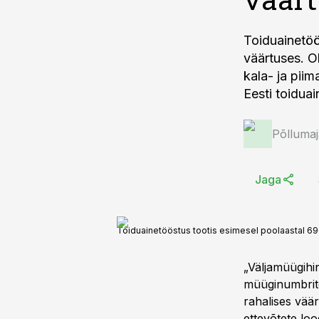
Toiduainetöö
väärtuses. O
kala- ja pii
Eesti toidua
Põlluma
Jaga
Toiduainetööstus tootis esimesel poolaastal 69
„Väljamüügihi
müüginumbrite
rahalises vää
ettevõtete loo