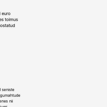
i euro
es toimus
oostatud
 seniste
angumahtude
enes nii
riumi