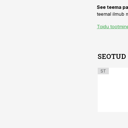
See teema pa
teemal ilmub m
Toidu tootmin
SEOTUD
ST