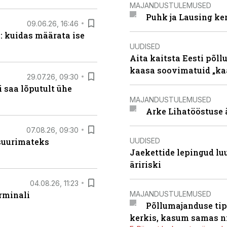
MAJANDUSTULEMUSED
Puhk ja Lausing ke
09.06.26, 16:46
: kuidas määrata ise
UUDISED
Aita kaitsta Eesti põllu
kaasa soovimatuid „kaa
29.07.26, 09:30
 saa lõputult ühe
MAJANDUSTULEMUSED
Arke Lihatööstuse 
07.08.26, 09:30
UUDISED
 suurimateks
Jaekettide lepingud luub
äririski
04.08.26, 11:23
MAJANDUSTULEMUSED
rminali
Põllumajanduse tip
kerkis, kasum samas ni