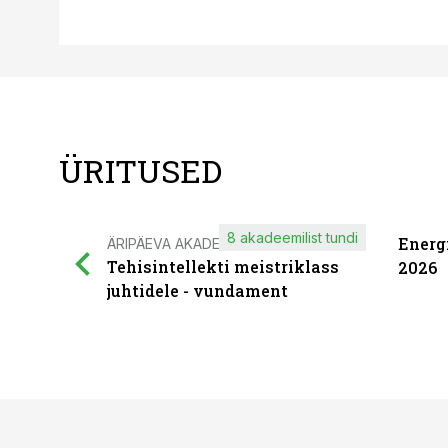
ÜRITUSED
8 akadeemilist tundi
Energ
ÄRIPÄEVA AKADEEMIA
Tehisintellekti meistriklass
2026
juhtidele - vundament