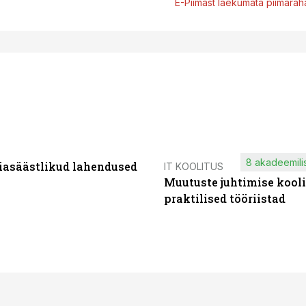
E-Piimast laekumata piimaraha
8 akadeemilis
iasäästlikud lahendused
IT KOOLITUS
Muutuste juhtimise kooli
praktilised tööriistad