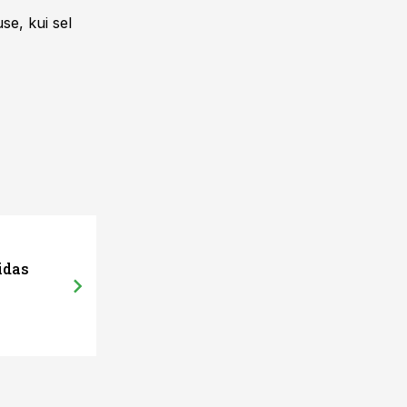
se, kui sel
idas