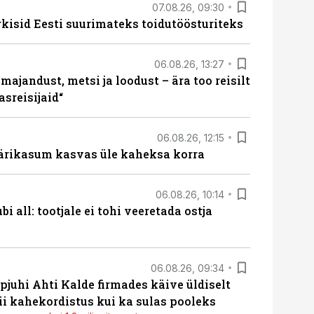
07.08.26, 09:30
rkisid Eesti suurimateks toidutöösturiteks
06.08.26, 13:27
majandust, metsi ja loodust – ära too reisilt
sreisijaid“
06.08.26, 12:15
ärikasum kasvas üle kaheksa korra
06.08.26, 10:14
i all: tootjale ei tohi veeretada ostja
06.08.26, 09:34
pjuhi Ahti Kalde firmades käive üldiselt
i kahekordistus kui ka sulas pooleks