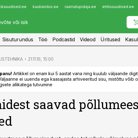
tikauudised.ee
kaubandus.ee
raamatupidaja.ee
ehitusuudised.ee
Infopank
Radar
Sisuturundus
Töö
Podcastid
Videod
Üritused
Kasul
USTEHNIKA
21.11.16, 15:00
panu!
Artikkel on enam kui 5 aastat vana ning kuulub väljaande digi
. Väljaanne ei uuenda ega kaasajasta arhiveeritud sisu, mistõttu võib ol
sete allikatega tutvumine
idest saavad põllumees
sed