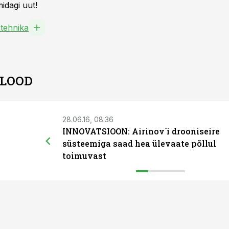
idagi uut!
tehnika
 LOOD
28.06.16, 08:36
INNOVATSIOON: Airinov`i drooniseire
süsteemiga saad hea ülevaate põllul
toimuvast