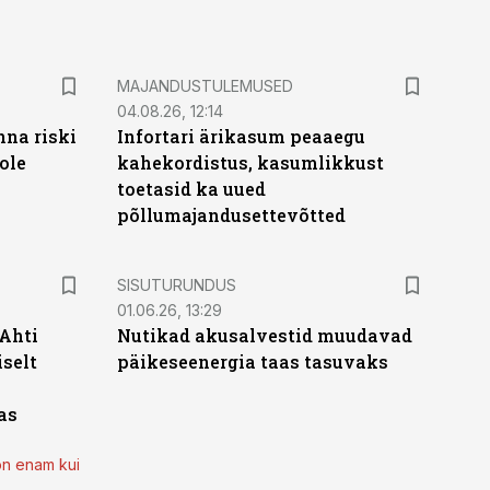
MAJANDUSTULEMUSED
04.08.26, 12:14
nna riski
Infortari ärikasum peaaegu
ole
kahekordistus, kasumlikkust
toetasid ka uued
põllumajandusettevõtted
ST
SISUTURUNDUS
01.06.26, 13:29
 Ahti
Nutikad akusalvestid muudavad
iselt
päikeseenergia taas tasuvaks
as
on enam kui