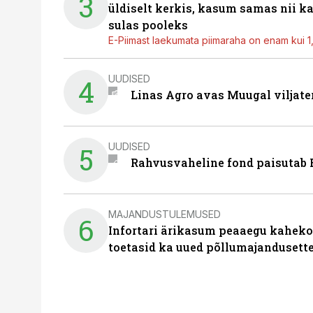
3
üldiselt kerkis, kasum samas nii k
sulas pooleks
E-Piimast laekumata piimaraha on enam kui 1,2
UUDISED
4
Linas Agro avas Muugal viljate
UUDISED
5
Rahvusvaheline fond paisutab B
MAJANDUSTULEMUSED
6
Infortari ärikasum peaaegu kaheko
toetasid ka uued põllumajandusett