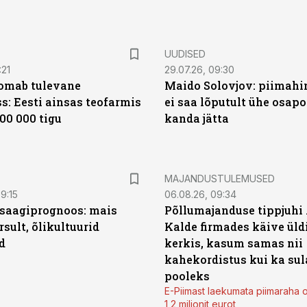
UUDISED
:21
29.07.26, 09:30
oomab tulevane
Maido Solovjov: piimahi
s: Eesti ainsas teofarmis
ei saa lõputult ühe osapo
00 000 tigu
kanda jätta
MAJANDUSTULEMUSED
9:15
06.08.26, 09:34
saagiprognoos: mais
Põllumajanduse tippjuhi
rsult, õlikultuurid
Kalde firmades käive üld
d
kerkis, kasum samas nii
kahekordistus kui ka sul
pooleks
E-Piimast laekumata piimaraha 
1,2 miljonit eurot