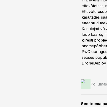
Pricewaterho
ettevõtetest, 
Ettevõte usub,
kasutades saa
etteantud tee
Kasutajad või
loob kaardi, 
kiiresti prob
andmepõhisema
PwC uuringust
seoses popul
DroneDeploy 
Põllumaj
See teema pa