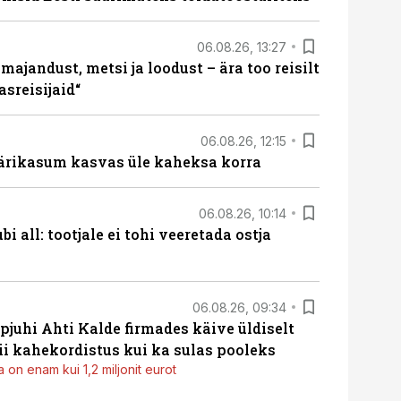
06.08.26, 13:27
majandust, metsi ja loodust – ära too reisilt
sreisijaid“
06.08.26, 12:15
ärikasum kasvas üle kaheksa korra
06.08.26, 10:14
i all: tootjale ei tohi veeretada ostja
06.08.26, 09:34
pjuhi Ahti Kalde firmades käive üldiselt
i kahekordistus kui ka sulas pooleks
 on enam kui 1,2 miljonit eurot