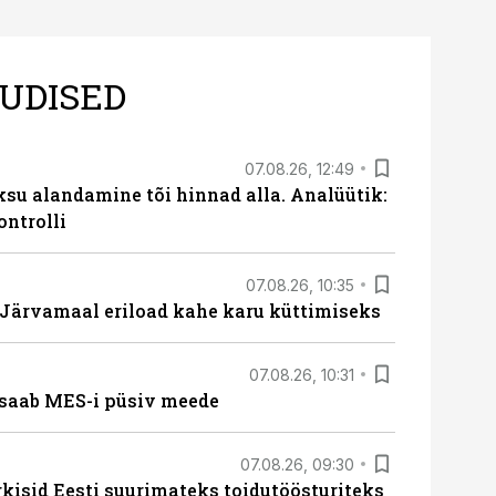
UDISED
07.08.26, 12:49
ksu alandamine tõi hinnad alla. Analüütik:
ontrolli
07.08.26, 10:35
ärvamaal eriload kahe karu küttimiseks
07.08.26, 10:31
saab MES-i püsiv meede
07.08.26, 09:30
rkisid Eesti suurimateks toidutöösturiteks