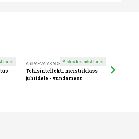
t tundi
8 akadeemilist tundi
ÄRIPÄEVA AKADEEMIA
IT KOOLIT
tus -
Tehisintellekti meistriklass
Muutuste
juhtidele - vundament
praktilis