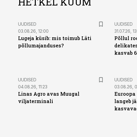
HETKEL KUUM
UUDISED
UUDISED
03.08.26, 12:00
31.07.26, 13
Lugeja küsib: mis toimub Läti
Põllul r
põllumajanduses?
delikates
kasvab 6
UUDISED
UUDISED
04.08.26, 11:23
03.08.26, 0
Linas Agro avas Muugal
Euroopa 
viljaterminali
langeb jä
kasvava