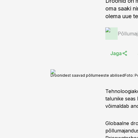
Droonid on m
oma saaki ni
olema uue te
Põlluma
Jaga
Droonidest saavad põllumeeste abilised
Foto:
P
Tehnoloogiak
talunike seas
võimaldab and
Globaalne droo
põllumajanduse