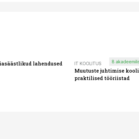
8 akadeemilis
iasäästlikud lahendused
IT KOOLITUS
Muutuste juhtimise kooli
praktilised tööriistad