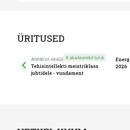
ÜRITUSED
8 akadeemilist tundi
Energ
ÄRIPÄEVA AKADEEMIA
Tehisintellekti meistriklass
2026
juhtidele - vundament