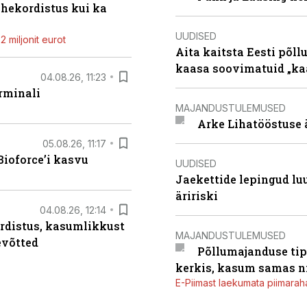
ahekordistus kui ka
UUDISED
 miljonit eurot
Aita kaitsta Eesti põllu
kaasa soovimatuid „kaa
04.08.26, 11:23
rminali
MAJANDUSTULEMUSED
Arke Lihatööstuse 
05.08.26, 11:17
ioforce’i kasvu
UUDISED
Jaekettide lepingud luub
äririski
04.08.26, 12:14
rdistus, kasumlikkust
MAJANDUSTULEMUSED
evõtted
Põllumajanduse tip
kerkis, kasum samas ni
E-Piimast laekumata piimaraha