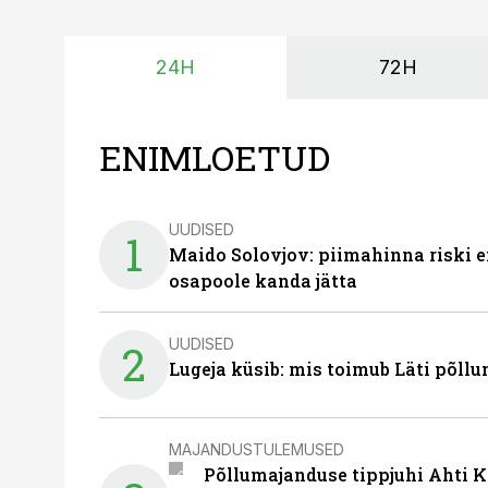
24H
72H
ENIMLOETUD
UUDISED
1
Maido Solovjov: piimahinna riski ei
osapoole kanda jätta
UUDISED
2
Lugeja küsib: mis toimub Läti põll
MAJANDUSTULEMUSED
Põllumajanduse tippjuhi Ahti K