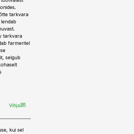
tootvatest
fonides.
õtte tarkvara
 lendab
muvast.
y tarkvara
ab farmeritel
use
t, selgub
ohaselt
s
Vihja
se, kui sel