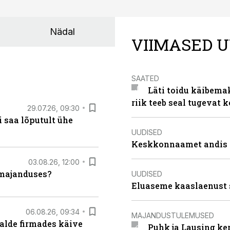
Nädal
VIIMASED U
SAATED
Läti toidu käibema
riik teeb seal tugevat k
29.07.26, 09:30
 saa lõputult ühe
UUDISED
Keskkonnaamet andis J
03.08.26, 12:00
umajanduses?
UUDISED
Eluaseme kaaslaenust 
06.08.26, 09:34
MAJANDUSTULEMUSED
alde firmades käive
Puhk ja Lausing ke