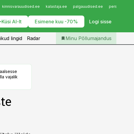
Iseteenindus
kinnisvarauudised.ee
kalastaja.ee
palgauudised.ee
personaliuudi
Telli Põllumajandus
Küsi AI-lt
Esimene kuu -70%
Logi sisse
ikud lingid
Radar
Minu Põllumajandus
taalsesse
la vajalik
te