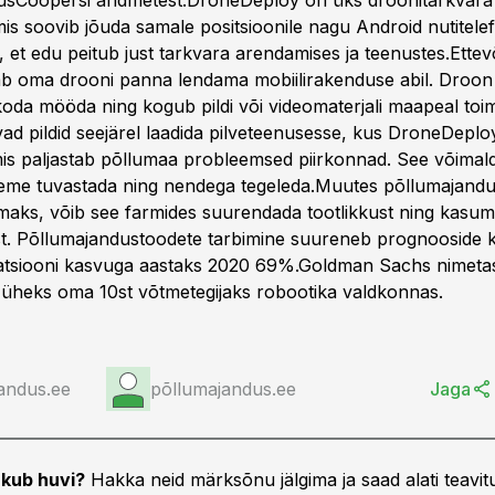
usCoopersi andmetest.DroneDeploy on üks droonitarkvara 
mis soovib jõuda samale positsioonile nagu Android nutitele
 et edu peitub just tarkvara arendamises ja teenustes.Ettev
b oma drooni panna lendama mobiilirakenduse abil. Droon
koda mööda ning kogub pildi või videomaterjali maapeal toi
vad pildid seejärel laadida pilveteenusesse, kus DroneDeplo
mis paljastab põllumaa probleemsed piirkonnad. See võimald
leeme tuvastada ning nendega tegeleda.Muutes põllumajand
ks, võib see farmides suurendada tootlikkust ning kasumi
. Põllumajandustoodete tarbimine suureneb prognooside k
atsiooni kasvuga aastaks 2020 69%.Goldman Sachs nimeta
üheks oma 10st võtmetegijaks robootika valdkonnas.
andus.ee
põllumajandus.ee
Jaga
kub huvi?
Hakka neid märksõnu jälgima ja saad alati teavitu