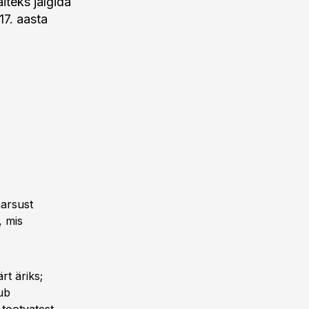
iteks jälgida
17. aasta
arsust
, mis
rt äriks;
gub