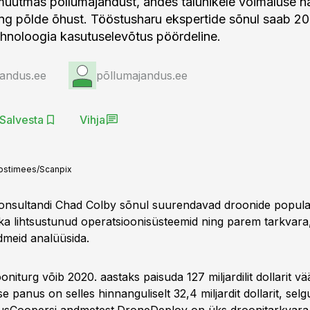
uutmas põllumajandust, andes talunikele võimaluse nä
ng põlde õhust. Tööstusharu ekspertide sõnul saab 20
hnoloogia kasutuselevõtus pöördeline.
jandus.ee
põllumajandus.ee
Salvesta
Vihja
ostimees/Scanpix
onsultandi Chad Colby sõnul suurendavad droonide popula
 ka lihtsustunud operatsioonisüsteemid ning parem tarkvara
meid analüüsida.
niturg võib 2020. aastaks paisuda 127 miljardilit dollarit vää
 panus on selles hinnanguliselt 32,4 miljardit dollarit, sel