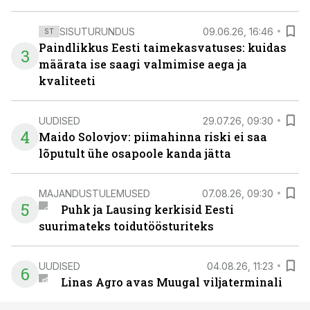
SISUTURUNDUS
09.06.26, 16:46
ST
Paindlikkus Eesti taimekasvatuses: kuidas
3
määrata ise saagi valmimise aega ja
kvaliteeti
UUDISED
29.07.26, 09:30
4
Maido Solovjov: piimahinna riski ei saa
lõputult ühe osapoole kanda jätta
MAJANDUSTULEMUSED
07.08.26, 09:30
5
Puhk ja Lausing kerkisid Eesti
suurimateks toidutöösturiteks
UUDISED
04.08.26, 11:23
6
Linas Agro avas Muugal viljaterminali