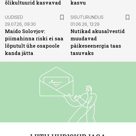
õlikultuurid kasvavad
kasvu
ST
UUDISED
SISUTURUNDUS
29.07.26, 09:30
01.06.26, 13:29
Maido Solovjov:
Nutikad akusalvestid
piimahinna riski ei saa
muudavad
lõputult ühe osapoole
päikeseenergia taas
kanda jätta
tasuvaks