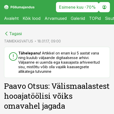
Esimene kuu -70%
Avaleht
Kõik lood
Arvamused
Galeriid
TOPid
Sisu
cebook
cebook
Tagasi
Twitter)
Twitter)
TAIMEKASVATUS
18.01.17, 09:00
kedIn
kedIn
Tähelepanu!
Artikkel on enam kui 5 aastat vana
ning kuulub väljaande digitaalsesse arhiivi.
ail
ail
Väljaanne ei uuenda ega kaasajasta arhiveeritud
sisu, mistõttu võib olla vajalik kaasaegsete
k
k
allikatega tutvumine
Paavo Otsus: Välismaalastest
hooajatöölisi võiks
omavahel jagada