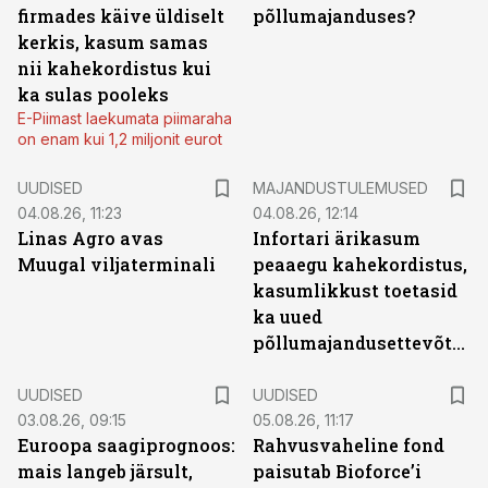
firmades käive üldiselt
põllumajanduses?
kerkis, kasum samas
nii kahekordistus kui
ka sulas pooleks
E-Piimast laekumata piimaraha
on enam kui 1,2 miljonit eurot
UUDISED
MAJANDUSTULEMUSED
04.08.26, 11:23
04.08.26, 12:14
Linas Agro avas
Infortari ärikasum
Muugal viljaterminali
peaaegu kahekordistus,
kasumlikkust toetasid
ka uued
põllumajandusettevõtted
UUDISED
UUDISED
03.08.26, 09:15
05.08.26, 11:17
Euroopa saagiprognoos:
Rahvusvaheline fond
mais langeb järsult,
paisutab Bioforce’i