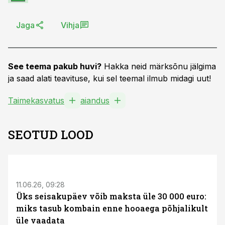
Jaga
Vihja
See teema pakub huvi?
Hakka neid märksõnu jälgima
ja saad alati teavituse, kui sel teemal ilmub midagi uut!
Taimekasvatus
aiandus
SEOTUD LOOD
ST
11.06.26, 09:28
Üks seisakupäev võib maksta üle 30 000 euro:
miks tasub kombain enne hooaega põhjalikult
üle vaadata