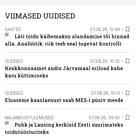
VIIMASED UUDISED
SAATED
07.08.26, 12:49
Läti toidu käibemaksu alandamine tõi hinnad
alla. Analüütik: riik teeb seal tugevat kontrolli
UUDISED
07.08.26, 10:35
Keskkonnaamet andis Järvamaal eriload kahe
karu küttimiseks
UUDISED
07.08.26, 10:31
Eluaseme kaaslaenust saab MES-i püsiv meede
MAJANDUSTULEMUSED
07.08.26, 09:30
Puhk ja Lausing kerkisid Eesti suurimateks
toidutöösturiteks