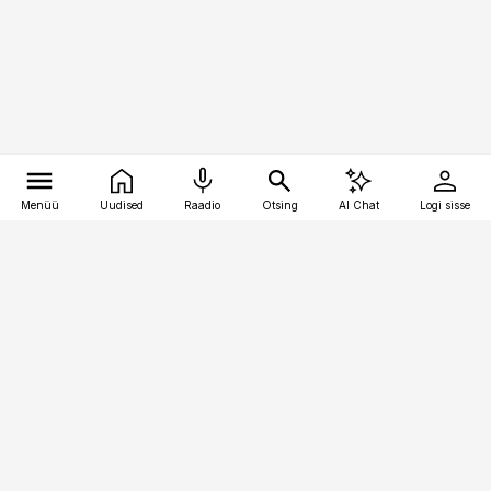
Menüü
Uudised
Raadio
Otsing
AI Chat
Logi sisse
Vana-Lõuna 39/1, 19094 Tallinn
(+372) 667 0111
pollumajandus@pollumajandus.ee
Telli
Reklaam
Firmast