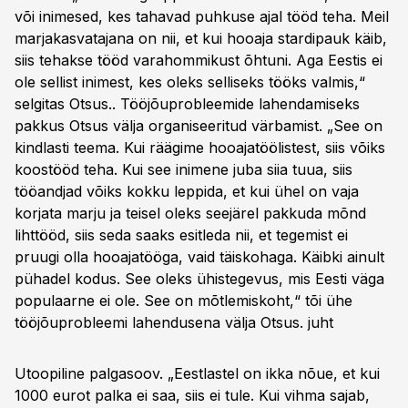
või inimesed, kes tahavad puhkuse ajal tööd teha. Meil
marjakasvatajana on nii, et kui hooaja stardipauk käib,
siis tehakse tööd varahommikust õhtuni. Aga Eestis ei
ole sellist inimest, kes oleks selliseks tööks valmis,“
selgitas Otsus.. Tööjõuprobleemide lahendamiseks
pakkus Otsus välja organiseeritud värbamist. „See on
kindlasti teema. Kui räägime hooajatöölistest, siis võiks
koostööd teha. Kui see inimene juba siia tuua, siis
tööandjad võiks kokku leppida, et kui ühel on vaja
korjata marju ja teisel oleks seejärel pakkuda mõnd
lihttööd, siis seda saaks esitleda nii, et tegemist ei
pruugi olla hooajatööga, vaid täiskohaga. Käibki ainult
pühadel kodus. See oleks ühistegevus, mis Eesti väga
populaarne ei ole. See on mõtlemiskoht,“ tõi ühe
tööjõuprobleemi lahendusena välja Otsus. juht
Utoopiline palgasoov. „Eestlastel on ikka nõue, et kui
1000 eurot palka ei saa, siis ei tule. Kui vihma sajab,