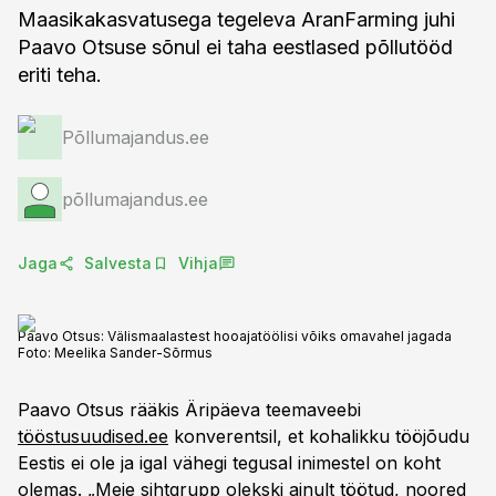
Maasikakasvatusega tegeleva AranFarming juhi
Paavo Otsuse sõnul ei taha eestlased põllutööd
eriti teha.
Põllumajandus.ee
põllumajandus.ee
Jaga
Salvesta
Vihja
Paavo Otsus: Välismaalastest hooajatöölisi võiks omavahel jagada
Foto:
Meelika Sander-Sõrmus
Paavo Otsus rääkis Äripäeva teemaveebi
tööstusuudised.ee
konverentsil, et kohalikku tööjõudu
Eestis ei ole ja igal vähegi tegusal inimestel on koht
olemas. „Meie sihtgrupp olekski ainult töötud, noored