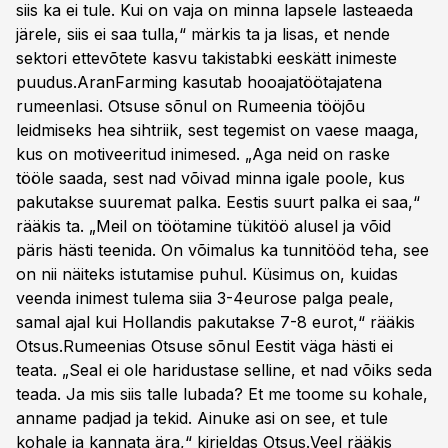
siis ka ei tule. Kui on vaja on minna lapsele lasteaeda
järele, siis ei saa tulla,“ märkis ta ja lisas, et nende
sektori ettevõtete kasvu takistabki eeskätt inimeste
puudus.AranFarming kasutab hooajatöötajatena
rumeenlasi. Otsuse sõnul on Rumeenia tööjõu
leidmiseks hea sihtriik, sest tegemist on vaese maaga,
kus on motiveeritud inimesed. „Aga neid on raske
tööle saada, sest nad võivad minna igale poole, kus
pakutakse suuremat palka. Eestis suurt palka ei saa,“
rääkis ta. „Meil on töötamine tükitöö alusel ja võid
päris hästi teenida. On võimalus ka tunnitööd teha, see
on nii näiteks istutamise puhul. Küsimus on, kuidas
veenda inimest tulema siia 3-4eurose palga peale,
samal ajal kui Hollandis pakutakse 7-8 eurot,“ rääkis
Otsus.Rumeenias Otsuse sõnul Eestit väga hästi ei
teata. „Seal ei ole haridustase selline, et nad võiks seda
teada. Ja mis siis talle lubada? Et me toome su kohale,
anname padjad ja tekid. Ainuke asi on see, et tule
kohale ja kannata ära,“ kirjeldas Otsus.Veel rääkis