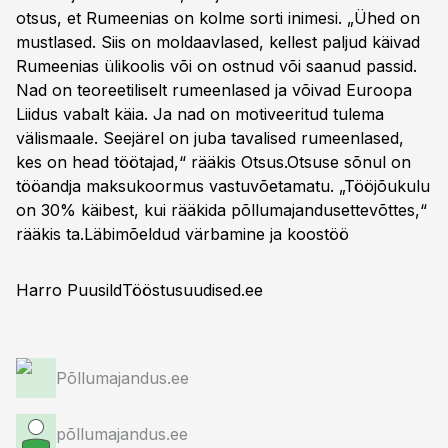
otsus, et Rumeenias on kolme sorti inimesi. „Ühed on
mustlased. Siis on moldaavlased, kellest paljud käivad
Rumeenias ülikoolis või on ostnud või saanud passid.
Nad on teoreetiliselt rumeenlased ja võivad Euroopa
Liidus vabalt käia. Ja nad on motiveeritud tulema
välismaale. Seejärel on juba tavalised rumeenlased,
kes on head töötajad,“ rääkis Otsus.Otsuse sõnul on
tööandja maksukoormus vastuvõetamatu. „Tööjõukulu
on 30% käibest, kui rääkida põllumajandusettevõttes,“
rääkis ta.
Läbimõeldud värbamine ja koostöö
Harro Puusild
Tööstusuudised.ee
Põllumajandus.ee
põllumajandus.ee