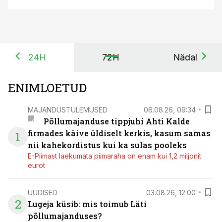
24H
72H
Nädal
ENIMLOETUD
MAJANDUSTULEMUSED
06.08.26, 09:34
Põllumajanduse tippjuhi Ahti Kalde
firmades käive üldiselt kerkis, kasum samas
1
nii kahekordistus kui ka sulas pooleks
E-Piimast laekumata piimaraha on enam kui 1,2 miljonit
eurot
UUDISED
03.08.26, 12:00
2
Lugeja küsib: mis toimub Läti
põllumajanduses?