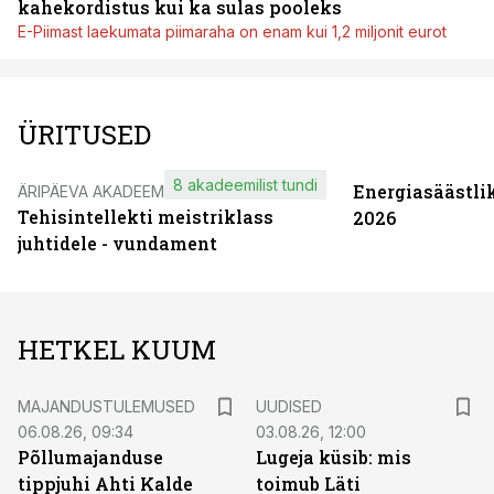
kahekordistus kui ka sulas pooleks
E-Piimast laekumata piimaraha on enam kui 1,2 miljonit eurot
ÜRITUSED
8 akadeemilist tundi
Energiasäästli
ÄRIPÄEVA AKADEEMIA
Tehisintellekti meistriklass
2026
juhtidele - vundament
HETKEL KUUM
MAJANDUSTULEMUSED
UUDISED
06.08.26, 09:34
03.08.26, 12:00
Põllumajanduse
Lugeja küsib: mis
tippjuhi Ahti Kalde
toimub Läti