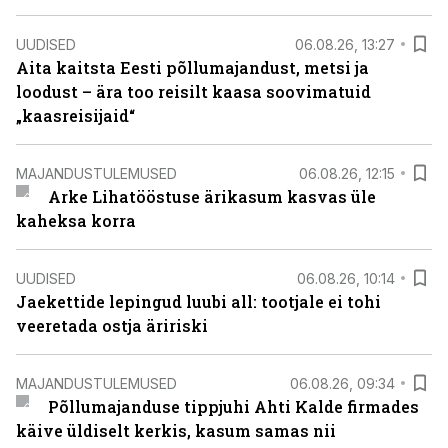
UUDISED
06.08.26, 13:27
Aita kaitsta Eesti põllumajandust, metsi ja
loodust – ära too reisilt kaasa soovimatuid
„kaasreisijaid“
MAJANDUSTULEMUSED
06.08.26, 12:15
Arke Lihatööstuse ärikasum kasvas üle
kaheksa korra
UUDISED
06.08.26, 10:14
Jaekettide lepingud luubi all: tootjale ei tohi
veeretada ostja äririski
MAJANDUSTULEMUSED
06.08.26, 09:34
Põllumajanduse tippjuhi Ahti Kalde firmades
käive üldiselt kerkis, kasum samas nii