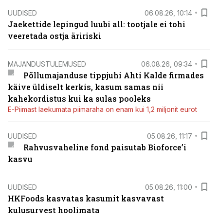
UUDISED
06.08.26, 10:14
Jaekettide lepingud luubi all: tootjale ei tohi
veeretada ostja äririski
MAJANDUSTULEMUSED
06.08.26, 09:34
Põllumajanduse tippjuhi Ahti Kalde firmades
käive üldiselt kerkis, kasum samas nii
kahekordistus kui ka sulas pooleks
E-Piimast laekumata piimaraha on enam kui 1,2 miljonit eurot
UUDISED
05.08.26, 11:17
Rahvusvaheline fond paisutab Bioforce’i
kasvu
UUDISED
05.08.26, 11:00
HKFoods kasvatas kasumit kasvavast
kulusurvest hoolimata