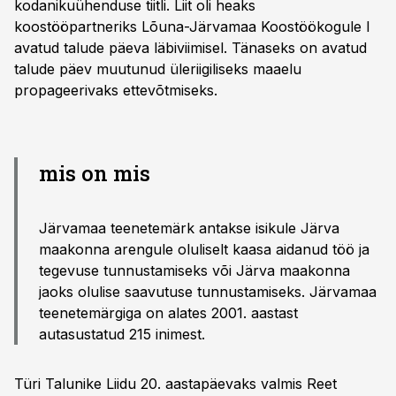
kodanikuühenduse tiitli. Liit oli heaks
koostööpartneriks Lõuna-Järvamaa Koostöökogule I
avatud talude päeva läbiviimisel. Tänaseks on avatud
talude päev muutunud üleriigiliseks maaelu
propageerivaks ettevõtmiseks.
mis on mis
Järvamaa teenetemärk antakse isikule Järva
maakonna arengule oluliselt kaasa aidanud töö ja
tegevuse tunnustamiseks või Järva maakonna
jaoks olulise saavutuse tunnustamiseks. Järvamaa
teenetemärgiga on alates 2001. aastast
autasustatud 215 inimest.
Türi Talunike Liidu 20. aastapäevaks valmis Reet