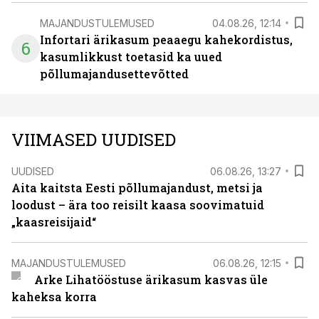
MAJANDUSTULEMUSED
04.08.26, 12:14
Infortari ärikasum peaaegu kahekordistus,
6
kasumlikkust toetasid ka uued
põllumajandusettevõtted
VIIMASED UUDISED
UUDISED
06.08.26, 13:27
Aita kaitsta Eesti põllumajandust, metsi ja
loodust – ära too reisilt kaasa soovimatuid
„kaasreisijaid“
MAJANDUSTULEMUSED
06.08.26, 12:15
Arke Lihatööstuse ärikasum kasvas üle
kaheksa korra