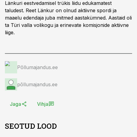
Länkuri eestvedamisel trükis liidu edukamatest
taludest. Reet Länkur on olnud aktiivne spordi ja
maaelu edendaja juba mitmed aastakümned. Aastaid oli
ta Türi valla volikogu ja erinevate komisjonide aktiivne
liige.
Põllumajandus.ee
põllumajandus.ee
Jaga
Vihja
SEOTUD LOOD