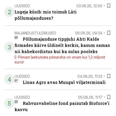
UUDISED
03.08.26, 12:00
2
Lugeja küsib: mis toimub Läti
põllumajanduses?
MAJANDUSTULEMUSED
06.08.26, 09:34
Põllumajanduse tippjuhi Ahti Kalde
firmades käive üldiselt kerkis, kasum samas
3
nii kahekordistus kui ka sulas pooleks
E-Piimast laekumata piimaraha on enam kui 1,2 miljonit
eurot
UUDISED
04.08.26, 11:23
4
Linas Agro avas Muugal viljaterminali
UUDISED
05.08.26, 11:17
5
Rahvusvaheline fond paisutab Bioforce’i
kasvu