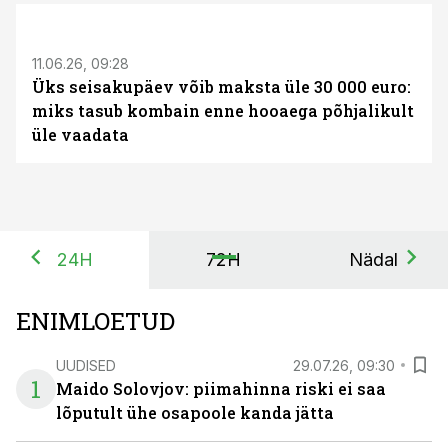
ST
11.06.26, 09:28
Üks seisakupäev võib maksta üle 30 000 euro:
miks tasub kombain enne hooaega põhjalikult
üle vaadata
24H
72H
Nädal
ENIMLOETUD
UUDISED
29.07.26, 09:30
1
Maido Solovjov: piimahinna riski ei saa
lõputult ühe osapoole kanda jätta