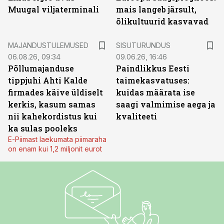
Muugal viljaterminali
mais langeb järsult,
õlikultuurid kasvavad
ST
MAJANDUSTULEMUSED
SISUTURUNDUS
06.08.26, 09:34
09.06.26, 16:46
Põllumajanduse
Paindlikkus Eesti
tippjuhi Ahti Kalde
taimekasvatuses:
firmades käive üldiselt
kuidas määrata ise
kerkis, kasum samas
saagi valmimise aega ja
nii kahekordistus kui
kvaliteeti
ka sulas pooleks
E-Piimast laekumata piimaraha
on enam kui 1,2 miljonit eurot