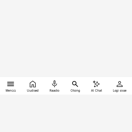
Menüü
Uudised
Raadio
Otsing
AI Chat
Logi sisse
Vana-Lõuna 39/1, 19094 Tallinn
(+372) 667 0111