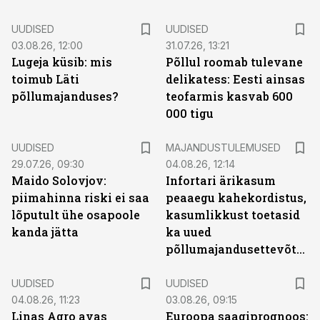
UUDISED
UUDISED
03.08.26, 12:00
31.07.26, 13:21
Lugeja küsib: mis
Põllul roomab tulevane
toimub Läti
delikatess: Eesti ainsas
põllumajanduses?
teofarmis kasvab 600
000 tigu
UUDISED
MAJANDUSTULEMUSED
29.07.26, 09:30
04.08.26, 12:14
Maido Solovjov:
Infortari ärikasum
piimahinna riski ei saa
peaaegu kahekordistus,
lõputult ühe osapoole
kasumlikkust toetasid
kanda jätta
ka uued
põllumajandusettevõtted
UUDISED
UUDISED
04.08.26, 11:23
03.08.26, 09:15
Linas Agro avas
Euroopa saagiprognoos: