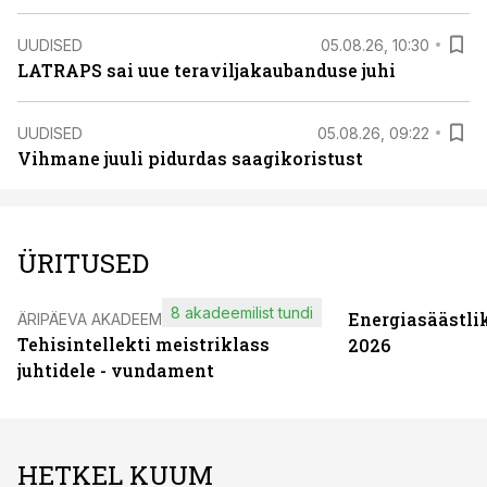
UUDISED
05.08.26, 10:30
LATRAPS sai uue teraviljakaubanduse juhi
UUDISED
05.08.26, 09:22
Vihmane juuli pidurdas saagikoristust
ÜRITUSED
8 akadeemilist tundi
Energiasäästli
ÄRIPÄEVA AKADEEMIA
Tehisintellekti meistriklass
2026
juhtidele - vundament
HETKEL KUUM