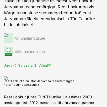
Talunike Liidu juhatuse esimeest Reet Länkurit
Järvamaa teenetemärgiga. Reet Länkur pälvis
kõrge tunnustuse südamega tehtud töö eest
Järvamaa külaelu edendamisel ja Türi Talunike
Liidu juhtimisel.
Põllumajandus.ee
põllumajandus.ee
Jaga
Salvesta
Vihja
Reet Länkurit tunnustati Järvamaa teenetemärgiga
Foto:
Postimees/Scanpix
Reet Länkur juhtis Türi Talunike Liitu alates 2000.
aasta aprillist. 2012. aastal sai liit Järvamaa parima