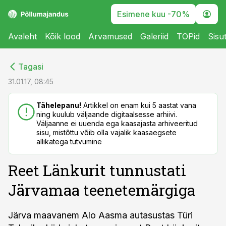
Esimene kuu -70%
Avaleht
Kõik lood
Arvamused
Galeriid
TOPid
Sisu
cebook
cebook
Tagasi
Twitter)
Twitter)
31.01.17, 08:45
kedIn
kedIn
Tähelepanu!
Artikkel on enam kui 5 aastat vana
ning kuulub väljaande digitaalsesse arhiivi.
ail
ail
Väljaanne ei uuenda ega kaasajasta arhiveeritud
sisu, mistõttu võib olla vajalik kaasaegsete
k
k
allikatega tutvumine
Reet Länkurit tunnustati
Järvamaa teenetemärgiga
Järva maavanem Alo Aasma autasustas Türi