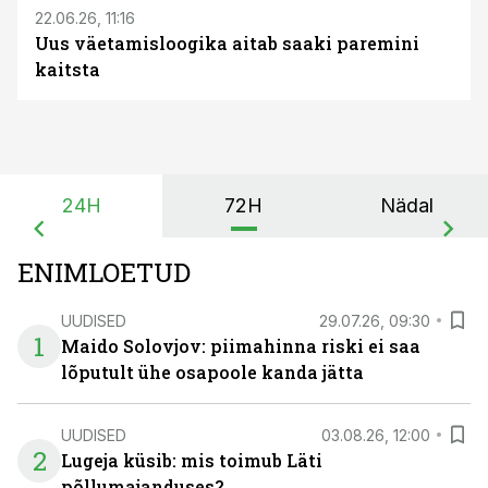
22.06.26, 11:16
Uus väetamisloogika aitab saaki paremini
kaitsta
24H
72H
Nädal
ENIMLOETUD
UUDISED
29.07.26, 09:30
1
Maido Solovjov: piimahinna riski ei saa
lõputult ühe osapoole kanda jätta
UUDISED
03.08.26, 12:00
2
Lugeja küsib: mis toimub Läti
põllumajanduses?