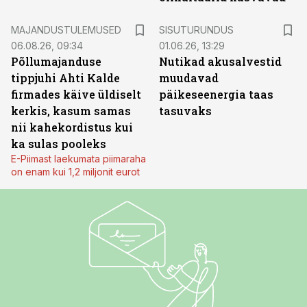
ST
MAJANDUSTULEMUSED
SISUTURUNDUS
06.08.26, 09:34
01.06.26, 13:29
Põllumajanduse
Nutikad akusalvestid
tippjuhi Ahti Kalde
muudavad
firmades käive üldiselt
päikeseenergia taas
kerkis, kasum samas
tasuvaks
nii kahekordistus kui
ka sulas pooleks
E-Piimast laekumata piimaraha
on enam kui 1,2 miljonit eurot