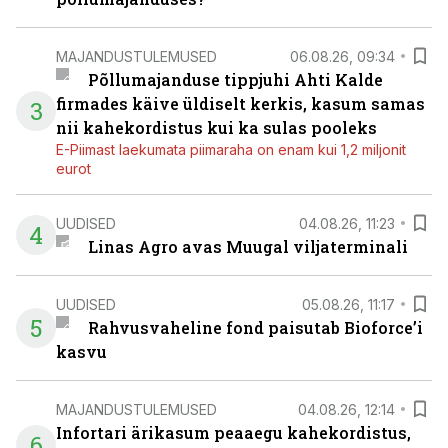
MAJANDUSTULEMUSED
06.08.26, 09:34
Põllumajanduse tippjuhi Ahti Kalde
firmades käive üldiselt kerkis, kasum samas
3
nii kahekordistus kui ka sulas pooleks
E-Piimast laekumata piimaraha on enam kui 1,2 miljonit
eurot
UUDISED
04.08.26, 11:23
4
Linas Agro avas Muugal viljaterminali
UUDISED
05.08.26, 11:17
5
Rahvusvaheline fond paisutab Bioforce’i
kasvu
MAJANDUSTULEMUSED
04.08.26, 12:14
Infortari ärikasum peaaegu kahekordistus,
6