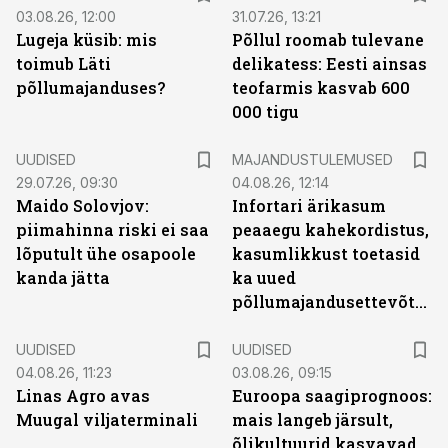
03.08.26, 12:00
31.07.26, 13:21
Lugeja küsib: mis
Põllul roomab tulevane
toimub Läti
delikatess: Eesti ainsas
põllumajanduses?
teofarmis kasvab 600
000 tigu
UUDISED
MAJANDUSTULEMUSED
29.07.26, 09:30
04.08.26, 12:14
Maido Solovjov:
Infortari ärikasum
piimahinna riski ei saa
peaaegu kahekordistus,
lõputult ühe osapoole
kasumlikkust toetasid
kanda jätta
ka uued
põllumajandusettevõtted
UUDISED
UUDISED
04.08.26, 11:23
03.08.26, 09:15
Linas Agro avas
Euroopa saagiprognoos:
Muugal viljaterminali
mais langeb järsult,
õlikultuurid kasvavad