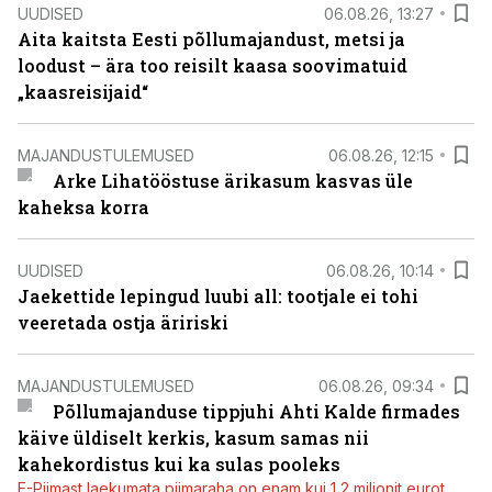
UUDISED
06.08.26, 13:27
Aita kaitsta Eesti põllumajandust, metsi ja
loodust – ära too reisilt kaasa soovimatuid
„kaasreisijaid“
MAJANDUSTULEMUSED
06.08.26, 12:15
Arke Lihatööstuse ärikasum kasvas üle
kaheksa korra
UUDISED
06.08.26, 10:14
Jaekettide lepingud luubi all: tootjale ei tohi
veeretada ostja äririski
MAJANDUSTULEMUSED
06.08.26, 09:34
Põllumajanduse tippjuhi Ahti Kalde firmades
käive üldiselt kerkis, kasum samas nii
kahekordistus kui ka sulas pooleks
E-Piimast laekumata piimaraha on enam kui 1,2 miljonit eurot