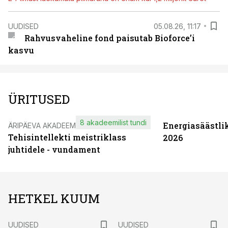
UUDISED
05.08.26, 11:17
Rahvusvaheline fond paisutab Bioforce’i
kasvu
ÜRITUSED
8 akadeemilist tundi
Energiasäästli
ÄRIPÄEVA AKADEEMIA
Tehisintellekti meistriklass
2026
juhtidele - vundament
HETKEL KUUM
UUDISED
UUDISED