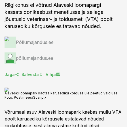
Riigikohus ei võtnud Alaveski loomapargi
kassatsioonikaebust menetlusse ja sellega
jõustusid veterinaar- ja toiduameti (VTA) poolt
karuaediku kõrgusele esitatavad nõuded.
Põllumajandus.ee
põllumajandus.ee
Jaga
Salvesta
Vihja
Alaveski loomapark kaotas karuaediku kõrguse üle peetud vaidluse
Foto:
Postimees/Scanpix
Võrumaal asuv Alaveski loomapark kaebas mullu VTA
poolt karuaediku kõrgusele esitatavad nõuded
riigikohtusse, sest alama astme kohtud jätsid