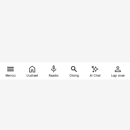
Menüü
Uudised
Raadio
Otsing
AI Chat
Logi sisse
Vana-Lõuna 39/1, 19094 Tallinn
(+372) 667 0111
pollumajandus@pollumajandus.ee