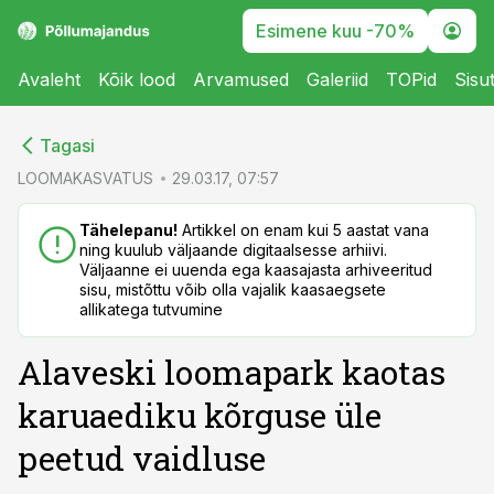
Esimene kuu -70%
Avaleht
Kõik lood
Arvamused
Galeriid
TOPid
Sisu
cebook
cebook
Tagasi
Twitter)
Twitter)
LOOMAKASVATUS
29.03.17, 07:57
kedIn
kedIn
Tähelepanu!
Artikkel on enam kui 5 aastat vana
ning kuulub väljaande digitaalsesse arhiivi.
ail
ail
Väljaanne ei uuenda ega kaasajasta arhiveeritud
sisu, mistõttu võib olla vajalik kaasaegsete
k
k
allikatega tutvumine
Alaveski loomapark kaotas
karuaediku kõrguse üle
peetud vaidluse