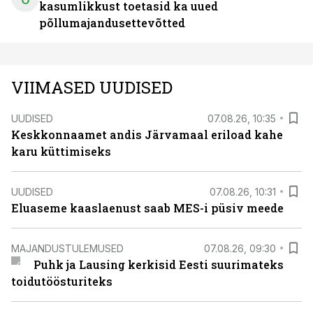
kasumlikkust toetasid ka uued
põllumajandusettevõtted
VIIMASED UUDISED
UUDISED
07.08.26, 10:35
Keskkonnaamet andis Järvamaal eriload kahe
karu küttimiseks
UUDISED
07.08.26, 10:31
Eluaseme kaaslaenust saab MES-i püsiv meede
MAJANDUSTULEMUSED
07.08.26, 09:30
Puhk ja Lausing kerkisid Eesti suurimateks
toidutöösturiteks