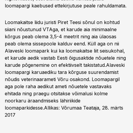
loomapargi kaebused ettekirjutuse peale rahuldamata.
Loomakaitse liidu juristi Piret Teesi sõnul on kohtud
siiani nõustunud VTAga, et karude aia minimaalne
kõrgus peab olema 3,5-4 meetrit ning aia ülaosas
peab olema sissepoole kalduv eend. Küll aga on nii
Alaveski loomapark kui ka loomakaitse liit seisukohal,
et karude aedik vastab Eesti õigusaktide nõuetele ning
karude põgenemine on efektiivselt takistatud.Alaveski
loomapargi karuaediku tara kõrguse suurendamist
nõudis veterinaarameti Võru osakond. Loomapargil
aga pole raha aedikut ameti nõuetele vastavaks
ehitada ning praegu otsitakse võimalusi kolme
noorkaru äraandmiseks lähiriikide
loomaparkidesse.
Allikas: Võrumaa Teataja, 28. märts
2017