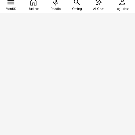
Menüü
Uudised
Raadio
Otsing
AI Chat
Logi sisse
Vana-Lõuna 39/1, 19094 Tallinn
(+372) 667 0111
pollumajandus@pollumajandus.ee
Telli
Reklaam
Firmast
Sisu kasutamisõigused
Ajakirjaniku
eetikakoodeks
Üldtingimused
Privaatsustingimused
Küpsiste poliitika
KKK
Eesti Meediaettevõtete
Eelistuste haldamine
Liit