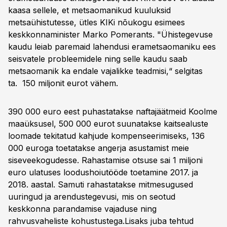
kaasa sellele, et metsaomanikud kuuluksid
metsaühistutesse, ütles KIKi nõukogu esimees
keskkonnaminister Marko Pomerants. "Ühistegevuse
kaudu leiab paremaid lahendusi erametsaomaniku ees
seisvatele probleemidele ning selle kaudu saab
metsaomanik ka endale vajalikke teadmisi,“ selgitas
ta. 150 miljonit eurot vähem.
390 000 euro eest puhastatakse naftajäätmeid Koolme
maaüksusel, 500 000 eurot suunatakse kaitsealuste
loomade tekitatud kahjude kompenseerimiseks, 136
000 euroga toetatakse angerja asustamist meie
siseveekogudesse. Rahastamise otsuse sai 1 miljoni
euro ulatuses loodushoiutööde toetamine 2017. ja
2018. aastal. Samuti rahastatakse mitmesugused
uuringud ja arendustegevusi, mis on seotud
keskkonna parandamise vajaduse ning
rahvusvaheliste kohustustega.Lisaks juba tehtud