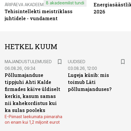
8 akadeemilist tundi
Energiasäästli
ÄRIPÄEVA AKADEEMIA
Tehisintellekti meistriklass
2026
juhtidele - vundament
HETKEL KUUM
MAJANDUSTULEMUSED
UUDISED
06.08.26, 09:34
03.08.26, 12:00
Põllumajanduse
Lugeja küsib: mis
tippjuhi Ahti Kalde
toimub Läti
firmades käive üldiselt
põllumajanduses?
kerkis, kasum samas
nii kahekordistus kui
ka sulas pooleks
E-Piimast laekumata piimaraha
on enam kui 1,2 miljonit eurot