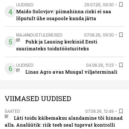
UUDISED
29.07.26, 09:30
4
Maido Solovjov: piimahinna riski ei saa
lõputult ühe osapoole kanda jätta
MAJANDUSTULEMUSED
07.08.26, 09:30
5
Puhk ja Lausing kerkisid Eesti
suurimateks toidutöösturiteks
UUDISED
04.08.26, 11:23
6
Linas Agro avas Muugal viljaterminali
VIIMASED UUDISED
SAATED
07.08.26, 12:49
Läti toidu käibemaksu alandamine tõi hinnad
alla. Analüütik: riik teeb seal tugevat kontrolli