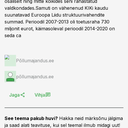
osaliselt ning mitte kõikides seni rahastatud
valdkondades.Samuti on vähenenud KIKi kaudu
suunatavad Euroopa Liidu struktuurivahendite
summad. Perioodil 2007-2013 oli toetusraha 730
miljonit eurot, käimasoleval perioodil 2014-2020 on
seda
ca
Põllumajandus.ee
põllumajandus.ee
Jaga
Vihja
See teema pakub huvi?
Hakka neid märksõnu jälgima
ja saad alati teavituse, kui sel teemal ilmub midagi uut!