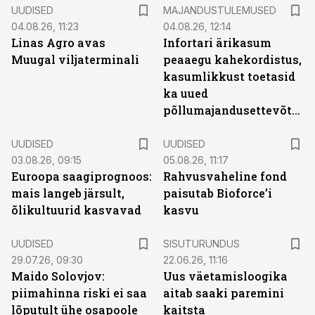
UUDISED
MAJANDUSTULEMUSED
04.08.26, 11:23
04.08.26, 12:14
Linas Agro avas
Infortari ärikasum
Muugal viljaterminali
peaaegu kahekordistus,
kasumlikkust toetasid
ka uued
põllumajandusettevõtted
UUDISED
UUDISED
03.08.26, 09:15
05.08.26, 11:17
Euroopa saagiprognoos:
Rahvusvaheline fond
mais langeb järsult,
paisutab Bioforce’i
õlikultuurid kasvavad
kasvu
ST
UUDISED
SISUTURUNDUS
29.07.26, 09:30
22.06.26, 11:16
Maido Solovjov:
Uus väetamisloogika
piimahinna riski ei saa
aitab saaki paremini
lõputult ühe osapoole
kaitsta