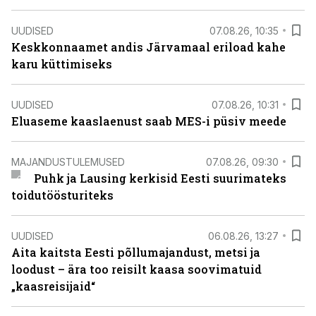
UUDISED
07.08.26, 10:35
Keskkonnaamet andis Järvamaal eriload kahe
karu küttimiseks
UUDISED
07.08.26, 10:31
Eluaseme kaaslaenust saab MES-i püsiv meede
MAJANDUSTULEMUSED
07.08.26, 09:30
Puhk ja Lausing kerkisid Eesti suurimateks
toidutöösturiteks
UUDISED
06.08.26, 13:27
Aita kaitsta Eesti põllumajandust, metsi ja
loodust – ära too reisilt kaasa soovimatuid
„kaasreisijaid“