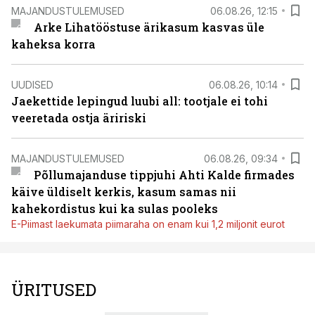
MAJANDUSTULEMUSED
06.08.26, 12:15
Arke Lihatööstuse ärikasum kasvas üle
kaheksa korra
UUDISED
06.08.26, 10:14
Jaekettide lepingud luubi all: tootjale ei tohi
veeretada ostja äririski
MAJANDUSTULEMUSED
06.08.26, 09:34
Põllumajanduse tippjuhi Ahti Kalde firmades
käive üldiselt kerkis, kasum samas nii
kahekordistus kui ka sulas pooleks
E-Piimast laekumata piimaraha on enam kui 1,2 miljonit eurot
ÜRITUSED