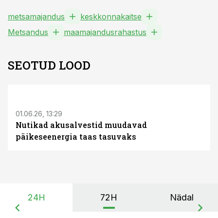
metsamajandus
keskkonnakaitse
Metsandus
maamajandusrahastus
SEOTUD LOOD
ST
01.06.26, 13:29
Nutikad akusalvestid muudavad
päikeseenergia taas tasuvaks
24H
72H
Nädal