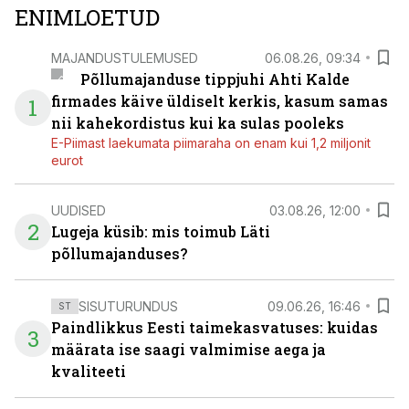
ENIMLOETUD
MAJANDUSTULEMUSED
06.08.26, 09:34
Põllumajanduse tippjuhi Ahti Kalde
firmades käive üldiselt kerkis, kasum samas
1
nii kahekordistus kui ka sulas pooleks
E-Piimast laekumata piimaraha on enam kui 1,2 miljonit
eurot
UUDISED
03.08.26, 12:00
2
Lugeja küsib: mis toimub Läti
põllumajanduses?
SISUTURUNDUS
09.06.26, 16:46
ST
Paindlikkus Eesti taimekasvatuses: kuidas
3
määrata ise saagi valmimise aega ja
kvaliteeti