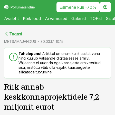
Esimene kuu -70%
Avaleht
Kõik lood
Arvamused
Galeriid
TOPid
Sisu
cebook
cebook
Tagasi
Twitter)
Twitter)
METSAMAJANDUS
30.03.17, 10:15
kedIn
kedIn
Tähelepanu!
Artikkel on enam kui 5 aastat vana
ning kuulub väljaande digitaalsesse arhiivi.
ail
ail
Väljaanne ei uuenda ega kaasajasta arhiveeritud
sisu, mistõttu võib olla vajalik kaasaegsete
k
k
allikatega tutvumine
Riik annab
keskkonnaprojektidele 7,2
miljonit eurot