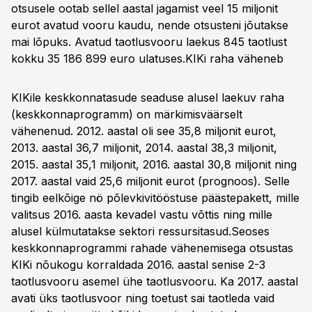
otsusele ootab sellel aastal jagamist veel 15 miljonit
eurot avatud vooru kaudu, nende otsusteni jõutakse
mai lõpuks. Avatud taotlusvooru laekus 845 taotlust
kokku 35 186 899 euro ulatuses.
KIKi raha väheneb
KIKile keskkonnatasude seaduse alusel laekuv raha
(keskkonnaprogramm) on märkimisväärselt
vähenenud. 2012. aastal oli see 35,8 miljonit eurot,
2013. aastal 36,7 miljonit, 2014. aastal 38,3 miljonit,
2015. aastal 35,1 miljonit, 2016. aastal 30,8 miljonit ning
2017. aastal vaid 25,6 miljonit eurot (prognoos). Selle
tingib eelkõige nö põlevkivitööstuse päästepakett, mille
valitsus 2016. aasta kevadel vastu võttis ning mille
alusel külmutatakse sektori ressursitasud.Seoses
keskkonnaprogrammi rahade vähenemisega otsustas
KIKi nõukogu korraldada 2016. aastal senise 2-3
taotlusvooru asemel ühe taotlusvooru. Ka 2017. aastal
avati üks taotlusvoor ning toetust sai taotleda vaid