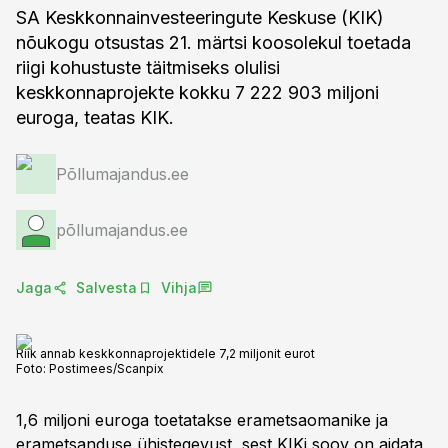
SA Keskkonnainvesteeringute Keskuse (KIK)
nõukogu otsustas 21. märtsi koosolekul toetada
riigi kohustuste täitmiseks olulisi
keskkonnaprojekte kokku 7 222 903 miljoni
euroga, teatas KIK.
Põllumajandus.ee
põllumajandus.ee
Jaga
Salvesta
Vihja
Riik annab keskkonnaprojektidele 7,2 miljonit eurot
Foto:
Postimees/Scanpix
1,6 miljoni euroga toetatakse erametsaomanike ja
erametsanduse ühistegevust, sest KIKi soov on aidata