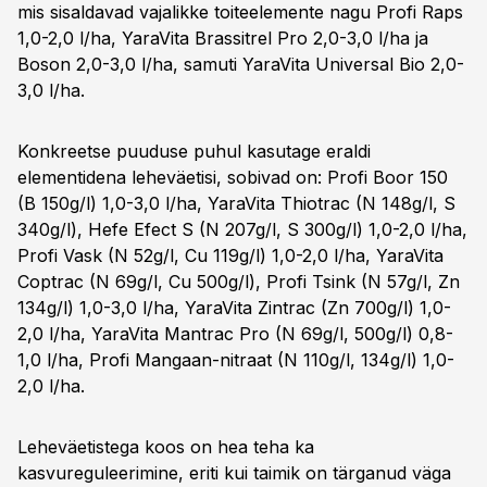
mis sisaldavad vajalikke toiteelemente nagu Profi Raps
1,0-2,0 l/ha, YaraVita Brassitrel Pro 2,0-3,0 l/ha ja
Boson 2,0-3,0 l/ha, samuti YaraVita Universal Bio 2,0-
3,0 l/ha.
Konkreetse puuduse puhul kasutage eraldi
elementidena leheväetisi, sobivad on: Profi Boor 150
(B 150g/l) 1,0-3,0 l/ha, YaraVita Thiotrac (N 148g/l, S
340g/l), Hefe Efect S (N 207g/l, S 300g/l) 1,0-2,0 l/ha,
Profi Vask (N 52g/l, Cu 119g/l) 1,0-2,0 l/ha, YaraVita
Coptrac (N 69g/l, Cu 500g/l), Profi Tsink (N 57g/l, Zn
134g/l) 1,0-3,0 l/ha, YaraVita Zintrac (Zn 700g/l) 1,0-
2,0 l/ha, YaraVita Mantrac Pro (N 69g/l, 500g/l) 0,8-
1,0 l/ha, Profi Mangaan-nitraat (N 110g/l, 134g/l) 1,0-
2,0 l/ha.
Leheväetistega koos on hea teha ka
kasvureguleerimine, eriti kui taimik on tärganud väga