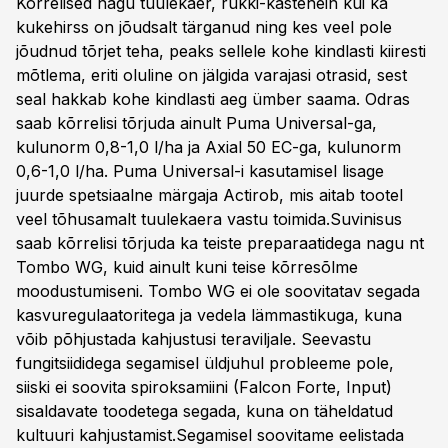
Kõrrelised nagu tuulekaer, rukki-kastehein kui ka
kukehirss on jõudsalt tärganud ning kes veel pole
jõudnud tõrjet teha, peaks sellele kohe kindlasti kiiresti
mõtlema, eriti oluline on jälgida varajasi otrasid, sest
seal hakkab kohe kindlasti aeg ümber saama. Odras
saab kõrrelisi tõrjuda ainult Puma Universal-ga,
kulunorm 0,8-1,0 l/ha ja Axial 50 EC-ga, kulunorm
0,6-1,0 l/ha. Puma Universal-i kasutamisel lisage
juurde spetsiaalne märgaja Actirob, mis aitab tootel
veel tõhusamalt tuulekaera vastu toimida.Suvinisus
saab kõrrelisi tõrjuda ka teiste preparaatidega nagu nt
Tombo WG, kuid ainult kuni teise kõrresõlme
moodustumiseni. Tombo WG ei ole soovitatav segada
kasvuregulaatoritega ja vedela lämmastikuga, kuna
võib põhjustada kahjustusi teraviljale. Seevastu
fungitsiididega segamisel üldjuhul probleeme pole,
siiski ei soovita spiroksamiini (Falcon Forte, Input)
sisaldavate toodetega segada, kuna on täheldatud
kultuuri kahjustamist.Segamisel soovitame eelistada