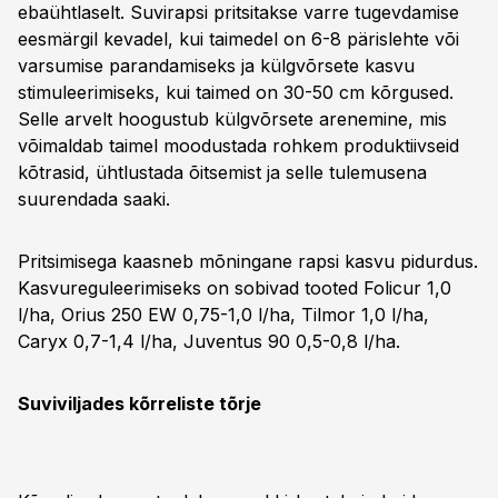
ebaühtlaselt. Suvirapsi pritsitakse varre tugevdamise
eesmärgil kevadel, kui taimedel on 6-8 pärislehte või
varsumise parandamiseks ja külgvõrsete kasvu
stimuleerimiseks, kui taimed on 30-50 cm kõrgused.
Selle arvelt hoogustub külgvõrsete arenemine, mis
võimaldab taimel moodustada rohkem produktiivseid
kõtrasid, ühtlustada õitsemist ja selle tulemusena
suurendada saaki.
Pritsimisega kaasneb mõningane rapsi kasvu pidurdus.
Kasvureguleerimiseks on sobivad tooted Folicur 1,0
l/ha, Orius 250 EW 0,75-1,0 l/ha, Tilmor 1,0 l/ha,
Caryx 0,7-1,4 l/ha, Juventus 90 0,5-0,8 l/ha.
Suviviljades kõrreliste tõrje