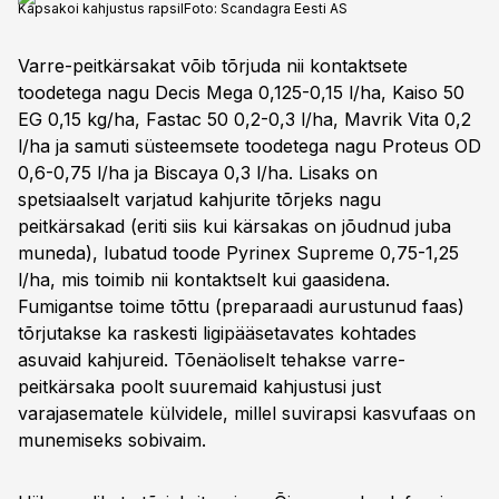
Kapsakoi kahjustus rapsil
Foto:
Scandagra Eesti AS
Varre-peitkärsakat võib tõrjuda nii kontaktsete
toodetega nagu Decis Mega 0,125-0,15 l/ha, Kaiso 50
EG 0,15 kg/ha, Fastac 50 0,2-0,3 l/ha, Mavrik Vita 0,2
l/ha ja samuti süsteemsete toodetega nagu Proteus OD
0,6-0,75 l/ha ja Biscaya 0,3 l/ha. Lisaks on
spetsiaalselt varjatud kahjurite tõrjeks nagu
peitkärsakad (eriti siis kui kärsakas on jõudnud juba
muneda), lubatud toode Pyrinex Supreme 0,75-1,25
l/ha, mis toimib nii kontaktselt kui gaasidena.
Fumigantse toime tõttu (preparaadi aurustunud faas)
tõrjutakse ka raskesti ligipääsetavates kohtades
asuvaid kahjureid. Tõenäoliselt tehakse varre-
peitkärsaka poolt suuremaid kahjustusi just
varajasematele külvidele, millel suvirapsi kasvufaas on
munemiseks sobivaim.