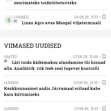
suurimateks toidutöösturiteks
UUDISED
04.08.26, 11:23
6
Linas Agro avas Muugal viljaterminali
VIIMASED UUDISED
SAATED
07.08.26, 12:49
Läti toidu käibemaksu alandamine tõi hinnad
alla. Analüütik: riik teeb seal tugevat kontrolli
UUDISED
07.08.26, 10:35
Keskkonnaamet andis Järvamaal eriload kahe
karu küttimiseks
UUDISED
07.08.26, 10:31