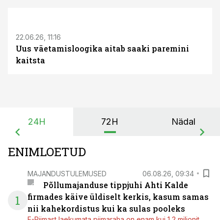
ST
22.06.26, 11:16
Uus väetamisloogika aitab saaki paremini
kaitsta
24H
72H
Nädal
ENIMLOETUD
MAJANDUSTULEMUSED
06.08.26, 09:34
Põllumajanduse tippjuhi Ahti Kalde
firmades käive üldiselt kerkis, kasum samas
1
nii kahekordistus kui ka sulas pooleks
E-Piimast laekumata piimaraha on enam kui 1,2 miljonit