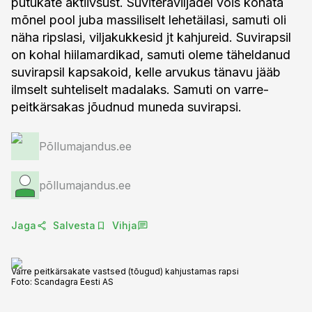
putukate aktiivsust. Suviteraviljadel võis kohata
mõnel pool juba massiliselt lehetäilasi, samuti oli
näha ripslasi, viljakukkesid jt kahjureid. Suvirapsil
on kohal hiilamardikad, samuti oleme täheldanud
suvirapsil kapsakoid, kelle arvukus tänavu jääb
ilmselt suhteliselt madalaks. Samuti on varre-
peitkärsakas jõudnud muneda suvirapsi.
Põllumajandus.ee
põllumajandus.ee
Jaga
Salvesta
Vihja
Varre peitkärsakate vastsed (tõugud) kahjustamas rapsi
Foto:
Scandagra Eesti AS