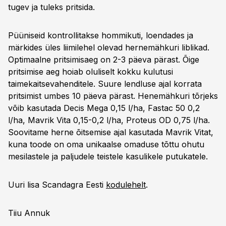
tugev ja tuleks pritsida.
Püüniseid kontrollitakse hommikuti, loendades ja
märkides üles liimilehel olevad hernemähkuri liblikad.
Optimaalne pritsimisaeg on 2-3 päeva pärast. Õige
pritsimise aeg hoiab oluliselt kokku kulutusi
taimekaitsevahenditele. Suure lendluse ajal korrata
pritsimist umbes 10 päeva pärast. Henemähkuri tõrjeks
võib kasutada Decis Mega 0,15 l/ha, Fastac 50 0,2
l/ha, Mavrik Vita 0,15-0,2 l/ha, Proteus OD 0,75 l/ha.
Soovitame herne õitsemise ajal kasutada Mavrik Vitat,
kuna toode on oma unikaalse omaduse tõttu ohutu
mesilastele ja paljudele teistele kasulikele putukatele.
Uuri lisa Scandagra Eesti
kodulehelt
.
Tiiu Annuk