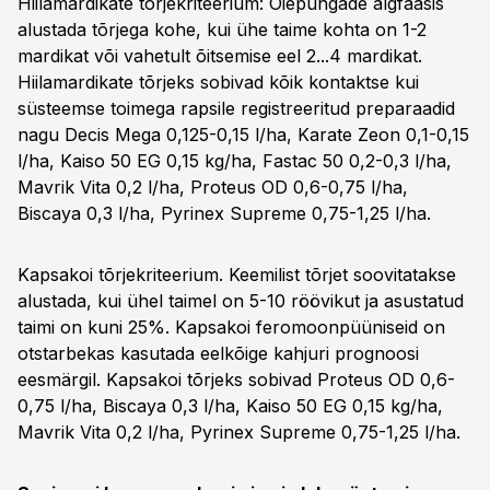
Hiilamardikate tõrjekriteerium: Õiepungade algfaasis
alustada tõrjega kohe, kui ühe taime kohta on 1-2
mardikat või vahetult õitsemise eel 2...4 mardikat.
Hiilamardikate tõrjeks sobivad kõik kontaktse kui
süsteemse toimega rapsile registreeritud preparaadid
nagu Decis Mega 0,125-0,15 l/ha, Karate Zeon 0,1-0,15
l/ha, Kaiso 50 EG 0,15 kg/ha, Fastac 50 0,2-0,3 l/ha,
Mavrik Vita 0,2 l/ha, Proteus OD 0,6-0,75 l/ha,
Biscaya 0,3 l/ha, Pyrinex Supreme 0,75-1,25 l/ha.
Kapsakoi tõrjekriteerium. Keemilist tõrjet soovitatakse
alustada, kui ühel taimel on 5-10 röövikut ja asustatud
taimi on kuni 25%. Kapsakoi feromoonpüüniseid on
otstarbekas kasutada eelkõige kahjuri prognoosi
eesmärgil. Kapsakoi tõrjeks sobivad Proteus OD 0,6-
0,75 l/ha, Biscaya 0,3 l/ha, Kaiso 50 EG 0,15 kg/ha,
Mavrik Vita 0,2 l/ha, Pyrinex Supreme 0,75-1,25 l/ha.