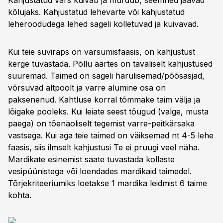
Kahjustatud vars kuivab ja murdub, seemned jäävad
kõlujaks. Kahjustatud lehevarte või kahjustatud
leheroodudega lehed sageli kolletuvad ja kuivavad.
Kui teie suviraps on varsumisfaasis, on kahjustust
kerge tuvastada. Põllu äärtes on tavaliselt kahjustused
suuremad. Taimed on sageli harulisemad/põõsasjad,
võrsuvad altpoolt ja varre alumine osa on
paksenenud. Kahtluse korral tõmmake taim välja ja
lõigake pooleks. Kui leiate seest tõugud (valge, musta
paega) on tõenäoliselt tegemist varre-peitkärsaka
vastsega. Kui aga teie taimed on väiksemad nt 4-5 lehe
faasis, siis ilmselt kahjustusi Te ei pruugi veel näha.
Mardikate esinemist saate tuvastada kollaste
vesipüünistega või loendades mardikaid taimedel.
Tõrjekriteeriumiks loetakse 1 mardika leidmist 6 taime
kohta.