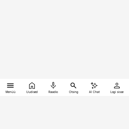
Menüü
Uudised
Raadio
Otsing
AI Chat
Logi sisse
Vana-Lõuna 39/1, 19094 Tallinn
(+372) 667 0111