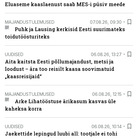
Eluaseme kaaslaenust saab MES-i püsiv meede
MAJANDUSTULEMUSED
07.08.26, 09:30
Puhk ja Lausing kerkisid Eesti suurimateks
toidutöösturiteks
UUDISED
06.08.26, 13:27
Aita kaitsta Eesti põllumajandust, metsi ja
loodust – ära too reisilt kaasa soovimatuid
„kaasreisijaid“
MAJANDUSTULEMUSED
06.08.26, 12:15
Arke Lihatööstuse ärikasum kasvas üle
kaheksa korra
UUDISED
06.08.26, 10:14
Jaekettide lepingud luubi all: tootjale ei tohi