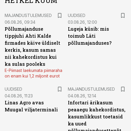
HETKEL KUUM
MAJANDUSTULEMUSED
UUDISED
06.08.26, 09:34
03.08.26, 12:00
Põllumajanduse
Lugeja küsib: mis
tippjuhi Ahti Kalde
toimub Läti
firmades käive üldiselt
põllumajanduses?
kerkis, kasum samas
nii kahekordistus kui
ka sulas pooleks
E-Piimast laekumata piimaraha
on enam kui 1,2 miljonit eurot
UUDISED
MAJANDUSTULEMUSED
04.08.26, 11:23
04.08.26, 12:14
Linas Agro avas
Infortari ärikasum
Muugal viljaterminali
peaaegu kahekordistus,
kasumlikkust toetasid
ka uued
põllumajandusettevõtted