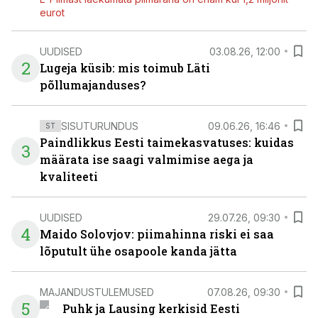
eurot
UUDISED
03.08.26, 12:00
2
Lugeja küsib: mis toimub Läti
põllumajanduses?
SISUTURUNDUS
09.06.26, 16:46
ST
Paindlikkus Eesti taimekasvatuses: kuidas
3
määrata ise saagi valmimise aega ja
kvaliteeti
UUDISED
29.07.26, 09:30
4
Maido Solovjov: piimahinna riski ei saa
lõputult ühe osapoole kanda jätta
MAJANDUSTULEMUSED
07.08.26, 09:30
5
Puhk ja Lausing kerkisid Eesti