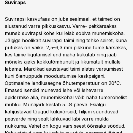
Suviraps
Suvirapsi kasvufaas on juba sealmaal, et taimed on
alustanud varre pikkuskasvu. Varre- peitkärsakas
muneb suvirapsi kohe kui leiab sobiva munemiskoha.
Jälgige hoolikalt suvirapsi taimi ning tehke seiret, kuna
putukas on väike, 2,5–3,3 mm pikkune tume kärsakas,
kes taime liigutamisel end maha kukutab ning jääb
mõneks ajaks kokkutõmbunult ja liikumatult mullale
lebama. Mardikad asustavad taimi alates varsumisest
kuni õienuppude moodustumise keskpaigani.
Optimaalne lendlusaegne õhutemperatuur on 20°C.
Emased isendid munevad lehe või lehevarre
epidermise alla, munemiskohal võib näha tumerohelist
muhku. Munajärk kestab 5…8 päeva. Esialgu
kahjustavad tõugud külgvõrseid, hiljem suunduvad
peavarde ning sealt lahkuvad läbi varre mulda
nukkuma. Vahel on kogu vars seest õõnsaks söödud.