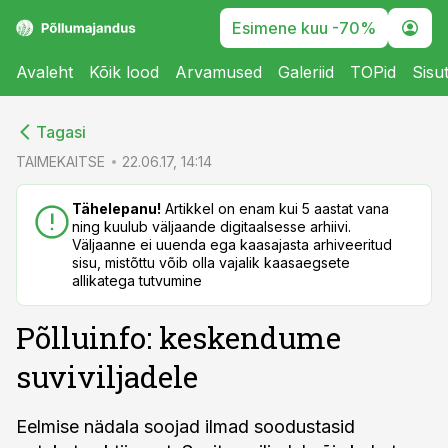
Esimene kuu -70%
Avaleht
Kõik lood
Arvamused
Galeriid
TOPid
Sisu
cebook
cebook
Tagasi
Twitter)
Twitter)
TAIMEKAITSE
22.06.17, 14:14
kedIn
kedIn
Tähelepanu!
Artikkel on enam kui 5 aastat vana
ning kuulub väljaande digitaalsesse arhiivi.
ail
ail
Väljaanne ei uuenda ega kaasajasta arhiveeritud
sisu, mistõttu võib olla vajalik kaasaegsete
k
k
allikatega tutvumine
Põlluinfo: keskendume
suviviljadele
Eelmise nädala soojad ilmad soodustasid