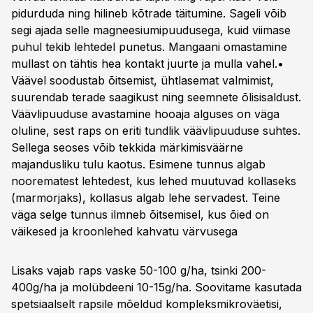
pidurduda ning hilineb kõtrade täitumine. Sageli võib
segi ajada selle magneesiumipuudusega, kuid viimase
puhul tekib lehtedel punetus. Mangaani omastamine
mullast on tähtis hea kontakt juurte ja mulla vahel.•
Väävel soodustab õitsemist, ühtlasemat valmimist,
suurendab terade saagikust ning seemnete õlisisaldust.
Väävlipuuduse avastamine hooaja alguses on väga
oluline, sest raps on eriti tundlik väävlipuuduse suhtes.
Sellega seoses võib tekkida märkimisväärne
majandusliku tulu kaotus. Esimene tunnus algab
noorematest lehtedest, kus lehed muutuvad kollaseks
(marmorjaks), kollasus algab lehe servadest. Teine
väga selge tunnus ilmneb õitsemisel, kus õied on
väikesed ja kroonlehed kahvatu värvusega
Lisaks vajab raps vaske 50-100 g/ha, tsinki 200-
400g/ha ja molübdeeni 10-15g/ha. Soovitame kasutada
spetsiaalselt rapsile mõeldud kompleksmikroväetisi,