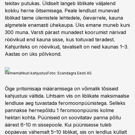
tekitav putukas. Üldiselt langeb liblikate väljalend
kokku herne õitsemisega. Peale lendlust munevad
liblikad taime ülemistele lehtedele, õievarrele, kauna
algmetele enamasti ühekaupa. Üks emane muneb kuni
300 muna. Varsti pärast munadest koorumist närivad
röövikud end kauna sisse, kus toituvad teradest.
Kahjuriteks on röövikud, tavaliselt on neid kaunas 1–3.
Aastas on üks põlvkond.
Hernemähkuri kahjustus
Foto:
Scandagra Eesti AS
Õige pritsimisaja määramisega on võimalik tõsiseid
kahjustusi vältida. Lihtsaim viis on liblikate maksimaalse
lendluse aeg tuvastada feromoonpüünistega. Selleks
pannakse hernepõldu 1 feromoonpüünis kolme
hektari kohta. Püüniseid on soovitatav panna põllu
äärest 6-10 m sissepoole. Kui püünisesse tuleb
ööpäevas vähemalt 5–10 liblikat, siis on lendlus küllalt