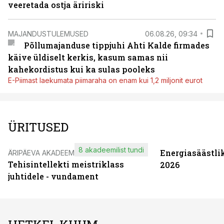
veeretada ostja äririski
MAJANDUSTULEMUSED
06.08.26, 09:34
Põllumajanduse tippjuhi Ahti Kalde firmades
käive üldiselt kerkis, kasum samas nii
kahekordistus kui ka sulas pooleks
E-Piimast laekumata piimaraha on enam kui 1,2 miljonit eurot
ÜRITUSED
8 akadeemilist tundi
Energiasäästli
ÄRIPÄEVA AKADEEMIA
Tehisintellekti meistriklass
2026
juhtidele - vundament