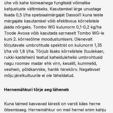
ühe või kahe toimeainega fungitsiidi võimalike
kahjustuste vältimiseks. Kasutamisel ärge unustage
lisada 0,5 l/ha spetsiaalmärgajat Dassoil’i kuna teiste
märgajate kasutamisel võib efektiivsus kõrrelistele
jääda nõrgaks. Tombo WG kulunorm 0,1-0,2 kg/ha
Toode Avoxa võib kasutada sarnaselt Tombo WG-le
kuni 2. kõrresõlme moodustumiseni. Olenevalt
tõrjutavate umbrohtude spektrist on kulunorm 1,35
l/ha või 1,8 l/ha. Tõrjub lisaks kõrrelistele (tuulekaer,
rukki-kastehein) teatud kaheidulehelisi umbrohtusid
nagu roomav madar ehk virn, kesalill, kummelid,
vesihein, põldkannike, harilik hiirekõrv. Negatiivset
mõju järelkultuurile ei ole täheldatud.
Hernemähkuri tõrje aeg läheneb
Kuna taimed kasvavad kiiresti on varsti käes herne
õitsemisaeg. Hernemähkur on meil hernel enim kahju