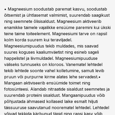
• Magneesium soodustab paremat kasvu, soodustab
õitsemist ja ühtlasemat valmimist, suurendab saagikust
ning seemnete õlisisaldust. Magneesium aktiveerib
enamikke taimele vajalikke ensüüme paremini kui ükski
teine taime toiteelement. Magneesiumi tarve on rapsil
kolm korda suurem kui teraviljadel.
Magneesiumipuudus tekib muldades, mis saavad
suures koguses kaaliumväetist ning esineb sageli
happelistel ja liivmuldadel. Magneesiumipuuduse
väliseks tunnuseks on kloroos. Vanematel lehtedel
tekib lehtede soonte vahel kolletumine, samuti levib
pruun või purpurne kirme alates lehe servadest.•
Mangaan aktiviseerib ensüümide toimet ning
fotosünteesi. Alandab nitraatide sisaldust seemnetes ja
suurendab proteiini sisaldust. Mangaanipuudus võib
põhjustada ähmaseid kollaseid laike esmalt hiljuti
täissuuruse saavutanud noorematel lehtedel. Lehtedel
võivad tekkida kärbunud täpid ning rapsi kasv võib