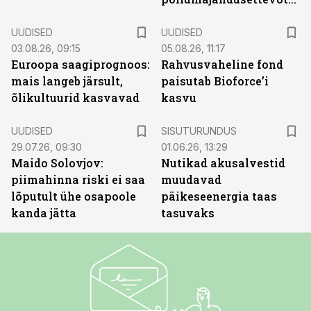
UUDISED
UUDISED
03.08.26, 09:15
05.08.26, 11:17
Euroopa saagiprognoos:
Rahvusvaheline fond
mais langeb järsult,
paisutab Bioforce’i
õlikultuurid kasvavad
kasvu
ST
UUDISED
SISUTURUNDUS
29.07.26, 09:30
01.06.26, 13:29
Maido Solovjov:
Nutikad akusalvestid
piimahinna riski ei saa
muudavad
lõputult ühe osapoole
päikeseenergia taas
kanda jätta
tasuvaks