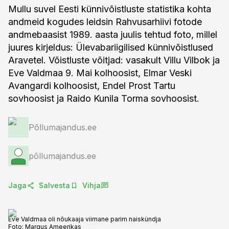
Mullu suvel Eesti künnivõistluste statistika kohta
andmeid kogudes leidsin Rahvusarhiivi fotode
andmebaasist 1989. aasta juulis tehtud foto, millel
juures kirjeldus: Ülevabariigilised künnivõistlused
Aravetel. Võistluste võitjad: vasakult Villu Vilbok ja
Eve Valdmaa 9. Mai kolhoosist, Elmar Veski
Avangardi kolhoosist, Endel Prost Tartu
sovhoosist ja Raido Kunila Torma sovhoosist.
Põllumajandus.ee
põllumajandus.ee
Jaga
Salvesta
Vihja
Eve Valdmaa oli nõukaaja viimane parim naiskündja
Foto:
Margus Ameerikas