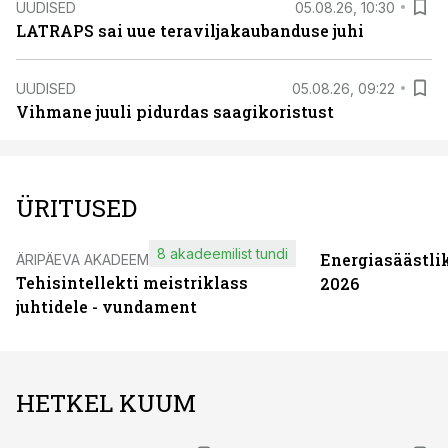
UUDISED
05.08.26, 10:30
LATRAPS sai uue teraviljakaubanduse juhi
UUDISED
05.08.26, 09:22
Vihmane juuli pidurdas saagikoristust
ÜRITUSED
8 akadeemilist tundi
Energiasäästli
ÄRIPÄEVA AKADEEMIA
Tehisintellekti meistriklass
2026
juhtidele - vundament
HETKEL KUUM