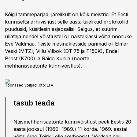
Kõigil tammepärjad, järelikult on kõik meistrid. Et Eesti
künniseltsi arhiivis just selle aasta täielikud protokollid
puudusid, küsitlesin asjaosalisi. Selgus, et suurim
üllataja nendel võistlustel oli naisteklassi võitja nooruke
Eve Valdmaa. Teiste masinaklasside parimad oli Elmar
Veski (MTZ), Villu Vilbok (DT 75 ja T150K), Endel
Prost (K700) ja Raido Kunila (noorte
mehhanissaatorite künnivõistlus).
Toonased võitjad
Foto:
EFA
tasub teada
Naismehhanisaatorite künnivõistlust peeti Eestis 20
aasta jooksul (1969.-1989.) 11 korda. 1969. aastal
võitis Aino Toirk Lelle sovhoosist. Võrdselt neil