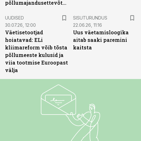
põllumajandusettevõtted
ST
UUDISED
SISUTURUNDUS
30.07.26, 12:00
22.06.26, 11:16
Väetisetootjad
Uus väetamisloogika
hoiatavad: ELi
aitab saaki paremini
kliimareform võib tõsta
kaitsta
põllumeeste kulusid ja
viia tootmise Euroopast
välja