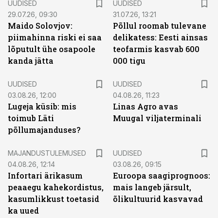
UUDISED
UUDISED
29.07.26, 09:30
31.07.26, 13:21
Maido Solovjov:
Põllul roomab tulevane
piimahinna riski ei saa
delikatess: Eesti ainsas
lõputult ühe osapoole
teofarmis kasvab 600
kanda jätta
000 tigu
UUDISED
UUDISED
03.08.26, 12:00
04.08.26, 11:23
Lugeja küsib: mis
Linas Agro avas
toimub Läti
Muugal viljaterminali
põllumajanduses?
MAJANDUSTULEMUSED
UUDISED
04.08.26, 12:14
03.08.26, 09:15
Infortari ärikasum
Euroopa saagiprognoos:
peaaegu kahekordistus,
mais langeb järsult,
kasumlikkust toetasid
õlikultuurid kasvavad
ka uued