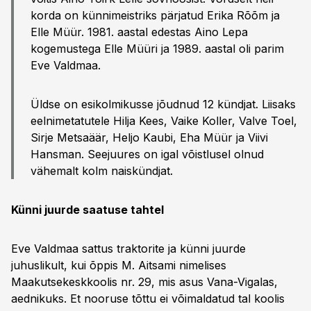
korda on künnimeistriks pärjatud Erika Rõõm ja
Elle Müür. 1981. aastal edestas Aino Lepa
kogemustega Elle Müüri ja 1989. aastal oli parim
Eve Valdmaa.
Üldse on esikolmikusse jõudnud 12 kündjat. Liisaks
eelnimetatutele Hilja Kees, Vaike Koller, Valve Toel,
Sirje Metsaäär, Heljo Kaubi, Eha Müür ja Viivi
Hansman. Seejuures on igal võistlusel olnud
vähemalt kolm naiskündjat.
Künni juurde saatuse tahtel
Eve Valdmaa sattus traktorite ja künni juurde
juhuslikult, kui õppis M. Aitsami nimelises
Maakutsekeskkoolis nr. 29, mis asus Vana-Vigalas,
aednikuks. Et nooruse tõttu ei võimaldatud tal koolis