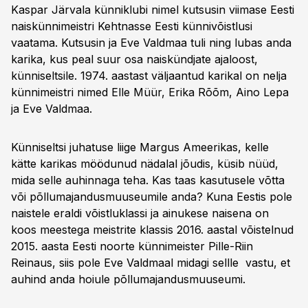
Kaspar Järvala künniklubi nimel kutsusin viimase Eesti
naiskünnimeistri Kehtnasse Eesti künnivõistlusi
vaatama. Kutsusin ja Eve Valdmaa tuli ning lubas anda
karika, kus peal suur osa naiskündjate ajaloost,
künniseltsile. 1974. aastast väljaantud karikal on nelja
künnimeistri nimed Elle Müür, Erika Rõõm, Aino Lepa
ja Eve Valdmaa.
Künniseltsi juhatuse liige Margus Ameerikas, kelle
kätte karikas möödunud nädalal jõudis, küsib nüüd,
mida selle auhinnaga teha. Kas taas kasutusele võtta
või põllumajandusmuuseumile anda? Kuna Eestis pole
naistele eraldi võistluklassi ja ainukese naisena on
koos meestega meistrite klassis 2016. aastal võistelnud
2015. aasta Eesti noorte künnimeister Pille-Riin
Reinaus, siis pole Eve Valdmaal midagi sellle vastu, et
auhind anda hoiule põllumajandusmuuseumi.