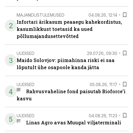
MAJANDUSTULEMUSED
04.08.26, 12:14
Infortari ärikasum peaaegu kahekordistus,
2
kasumlikkust toetasid ka uued
põllumajandusettevõtted
UUDISED
29.07.26, 09:30
3
Maido Solovjov: piimahinna riski ei saa
lõputult ühe osapoole kanda jätta
UUDISED
05.08.26, 11:17
4
Rahvusvaheline fond paisutab Bioforce’i
kasvu
UUDISED
04.08.26, 11:23
5
Linas Agro avas Muugal viljaterminali