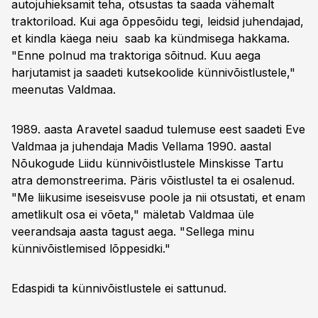
autojuhieksamit teha, otsustas ta saada vähemalt
traktoriload. Kui aga õppesõidu tegi, leidsid juhendajad,
et kindla käega neiu saab ka kündmisega hakkama.
"Enne polnud ma traktoriga sõitnud. Kuu aega
harjutamist ja saadeti kutsekoolide künnivõistlustele,"
meenutas Valdmaa.
1989. aasta Aravetel saadud tulemuse eest saadeti Eve
Valdmaa ja juhendaja Madis Vellama 1990. aastal
Nõukogude Liidu künnivõistlustele Minskisse Tartu
atra demonstreerima. Päris võistlustel ta ei osalenud.
"Me liikusime iseseisvuse poole ja nii otsustati, et enam
ametlikult osa ei võeta," mäletab Valdmaa üle
veerandsaja aasta tagust aega. "Sellega minu
künnivõistlemised lõppesidki."
Edaspidi ta künnivõistlustele ei sattunud.