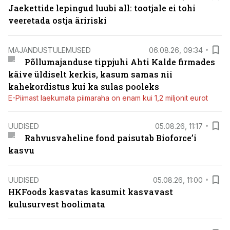
Jaekettide lepingud luubi all: tootjale ei tohi
veeretada ostja äririski
MAJANDUSTULEMUSED
06.08.26, 09:34
Põllumajanduse tippjuhi Ahti Kalde firmades
käive üldiselt kerkis, kasum samas nii
kahekordistus kui ka sulas pooleks
E-Piimast laekumata piimaraha on enam kui 1,2 miljonit eurot
UUDISED
05.08.26, 11:17
Rahvusvaheline fond paisutab Bioforce’i
kasvu
UUDISED
05.08.26, 11:00
HKFoods kasvatas kasumit kasvavast
kulusurvest hoolimata