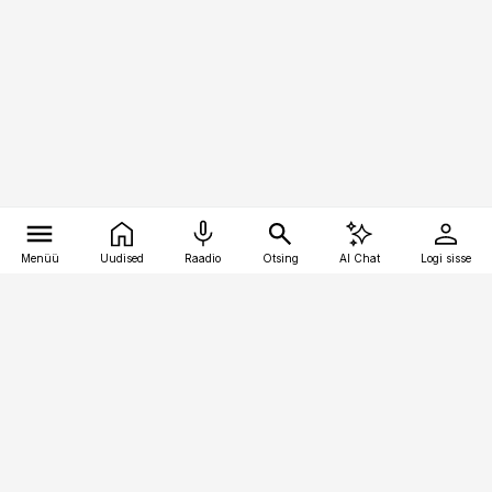
Menüü
Uudised
Raadio
Otsing
AI Chat
Logi sisse
Vana-Lõuna 39/1, 19094 Tallinn
(+372) 667 0111
pollumajandus@pollumajandus.ee
Telli
Reklaam