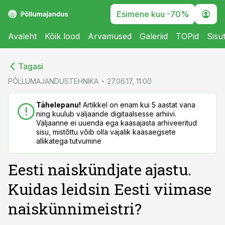
Esimene kuu -70%
Avaleht
Kõik lood
Arvamused
Galeriid
TOPid
Sisu
cebook
cebook
Tagasi
Twitter)
Twitter)
PÕLLUMAJANDUSTEHNIKA
27.06.17, 11:00
kedIn
kedIn
Tähelepanu!
Artikkel on enam kui 5 aastat vana
ning kuulub väljaande digitaalsesse arhiivi.
ail
ail
Väljaanne ei uuenda ega kaasajasta arhiveeritud
sisu, mistõttu võib olla vajalik kaasaegsete
k
k
allikatega tutvumine
Eesti naiskündjate ajastu.
Kuidas leidsin Eesti viimase
naiskünnimeistri?