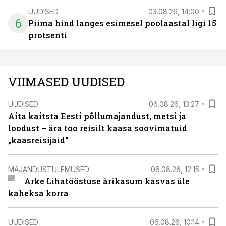
UUDISED
03.08.26, 14:00
6
Piima hind langes esimesel poolaastal ligi 15
protsenti
VIIMASED UUDISED
UUDISED
06.08.26, 13:27
Aita kaitsta Eesti põllumajandust, metsi ja
loodust – ära too reisilt kaasa soovimatuid
„kaasreisijaid“
MAJANDUSTULEMUSED
06.08.26, 12:15
Arke Lihatööstuse ärikasum kasvas üle
kaheksa korra
UUDISED
06.08.26, 10:14