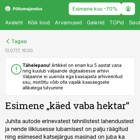
Esimene kuu -70%
Avaleht
Kõik lood
Arvamused
Galeriid
TOPid
Sisu
cebook
cebook
Tagasi
Twitter)
Twitter)
13.07.17, 16:00
kedIn
kedIn
Tähelepanu!
Artikkel on enam kui 5 aastat vana
ning kuulub väljaande digitaalsesse arhiivi.
ail
ail
Väljaanne ei uuenda ega kaasajasta arhiveeritud
sisu, mistõttu võib olla vajalik kaasaegsete
k
k
allikatega tutvumine
Esimene „käed vaba hektar“
Juhita autode erinevatest tehnilistest lahendustest
ja nende liiklusesse lubamisest on palju räägitud
ning esimesed katsejärgus masinad on juba ka