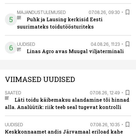
MAJANDUSTULEMUSED
07.08.26, 09:30
5
Puhk ja Lausing kerkisid Eesti
suurimateks toidutöösturiteks
UUDISED
04.08.26, 11:23
6
Linas Agro avas Muugal viljaterminali
VIIMASED UUDISED
SAATED
07.08.26, 12:49
Läti toidu käibemaksu alandamine tõi hinnad
alla. Analüütik: riik teeb seal tugevat kontrolli
UUDISED
07.08.26, 10:35
Keskkonnaamet andis Järvamaal eriload kahe