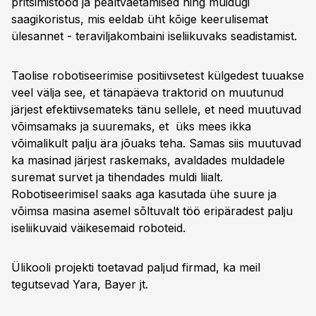
pritsimistööd ja pealtväetamised ning muidugi
saagikoristus, mis eeldab üht kõige keerulisemat
ülesannet - teraviljakombaini iseliikuvaks seadistamist.
Taolise robotiseerimise positiivsetest külgedest tuuakse
veel välja see, et tänapäeva traktorid on muutunud
järjest efektiivsemateks tänu sellele, et need muutuvad
võimsamaks ja suuremaks, et üks mees ikka
võimalikult palju ära jõuaks teha. Samas siis muutuvad
ka masinad järjest raskemaks, avaldades muldadele
suremat survet ja tihendades muldi liialt.
Robotiseerimisel saaks aga kasutada ühe suure ja
võimsa masina asemel sõltuvalt töö eripäradest palju
iseliikuvaid väikesemaid roboteid.
Ülikooli projekti toetavad paljud firmad, ka meil
tegutsevad Yara, Bayer jt.