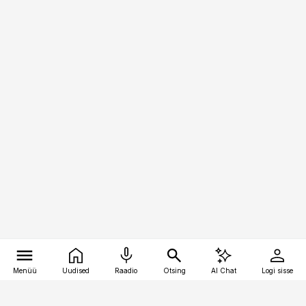
Menüü
Uudised
Raadio
Otsing
AI Chat
Logi sisse