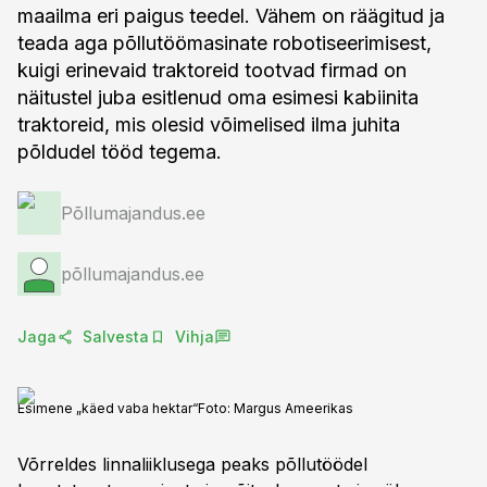
maailma eri paigus teedel. Vähem on räägitud ja
teada aga põllutöömasinate robotiseerimisest,
kuigi erinevaid traktoreid tootvad firmad on
näitustel juba esitlenud oma esimesi kabiinita
traktoreid, mis olesid võimelised ilma juhita
põldudel tööd tegema.
Põllumajandus.ee
põllumajandus.ee
Jaga
Salvesta
Vihja
Esimene „käed vaba hektar“
Foto:
Margus Ameerikas
Võrreldes linnaliiklusega peaks põllutöödel