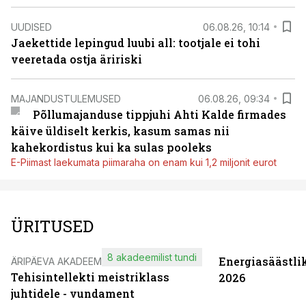
UUDISED
06.08.26, 10:14
Jaekettide lepingud luubi all: tootjale ei tohi
veeretada ostja äririski
MAJANDUSTULEMUSED
06.08.26, 09:34
Põllumajanduse tippjuhi Ahti Kalde firmades
käive üldiselt kerkis, kasum samas nii
kahekordistus kui ka sulas pooleks
E-Piimast laekumata piimaraha on enam kui 1,2 miljonit eurot
ÜRITUSED
8 akadeemilist tundi
Energiasäästli
ÄRIPÄEVA AKADEEMIA
Tehisintellekti meistriklass
2026
juhtidele - vundament