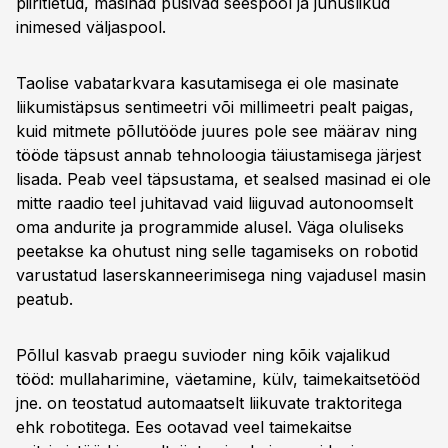
piiritletud, masinad püsivad seespool ja juhuslikud
inimesed väljaspool.
Taolise vabatarkvara kasutamisega ei ole masinate
liikumistäpsus sentimeetri või millimeetri pealt paigas,
kuid mitmete põllutööde juures pole see määrav ning
tööde täpsust annab tehnoloogia täiustamisega järjest
lisada. Peab veel täpsustama, et sealsed masinad ei ole
mitte raadio teel juhitavad vaid liiguvad autonoomselt
oma andurite ja programmide alusel. Väga oluliseks
peetakse ka ohutust ning selle tagamiseks on robotid
varustatud laserskanneerimisega ning vajadusel masin
peatub.
Põllul kasvab praegu suvioder ning kõik vajalikud
tööd: mullaharimine, väetamine, külv, taimekaitsetööd
jne. on teostatud automaatselt liikuvate traktoritega
ehk robotitega. Ees ootavad veel taimekaitse