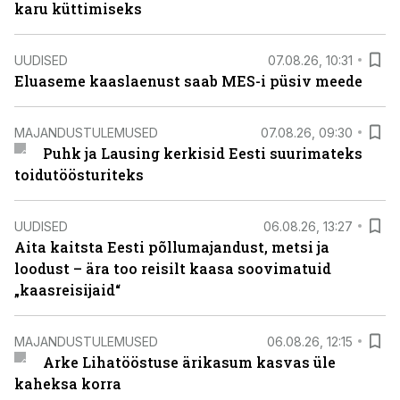
karu küttimiseks
UUDISED
07.08.26, 10:31
Eluaseme kaaslaenust saab MES-i püsiv meede
MAJANDUSTULEMUSED
07.08.26, 09:30
Puhk ja Lausing kerkisid Eesti suurimateks
toidutöösturiteks
UUDISED
06.08.26, 13:27
Aita kaitsta Eesti põllumajandust, metsi ja
loodust – ära too reisilt kaasa soovimatuid
„kaasreisijaid“
MAJANDUSTULEMUSED
06.08.26, 12:15
Arke Lihatööstuse ärikasum kasvas üle
kaheksa korra