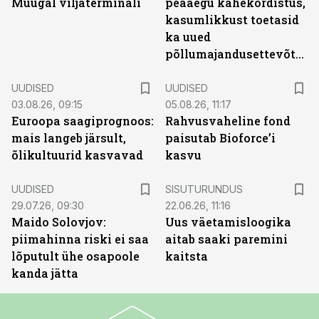
Muugal viljaterminali
peaaegu kahekordistus,
kasumlikkust toetasid
ka uued
põllumajandusettevõtted
UUDISED
UUDISED
03.08.26, 09:15
05.08.26, 11:17
Euroopa saagiprognoos:
Rahvusvaheline fond
mais langeb järsult,
paisutab Bioforce’i
õlikultuurid kasvavad
kasvu
ST
UUDISED
SISUTURUNDUS
29.07.26, 09:30
22.06.26, 11:16
Maido Solovjov:
Uus väetamisloogika
piimahinna riski ei saa
aitab saaki paremini
lõputult ühe osapoole
kaitsta
kanda jätta