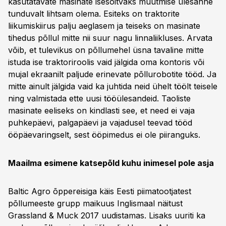
kasutatavate masinate isesõitvaks muutmise ülesanne
tunduvalt lihtsam olema. Esiteks on traktorite
liikumiskiirus palju aeglasem ja teiseks on masinate
tihedus põllul mitte nii suur nagu linnaliikluses. Arvata
võib, et tulevikus on põllumehel üsna tavaline mitte
istuda ise traktoriroolis vaid jälgida oma kontoris või
mujal ekraanilt paljude erinevate põllurobotite tööd. Ja
mitte ainult jälgida vaid ka juhtida neid ühelt töölt teisele
ning valmistada ette uusi tööülesandeid. Taoliste
masinate eeliseks on kindlasti see, et need ei vaja
puhkepäevi, palgapäevi ja vajadusel teevad tööd
ööpäevaringselt, sest ööpimedus ei ole piiranguks.
Maailma esimene katsepõld kuhu inimesel pole asja
Baltic Agro õppereisiga käis Eesti piimatootjatest
põllumeeste grupp maikuus Inglismaal näitust
Grassland & Muck 2017 uudistamas. Lisaks uuriti ka