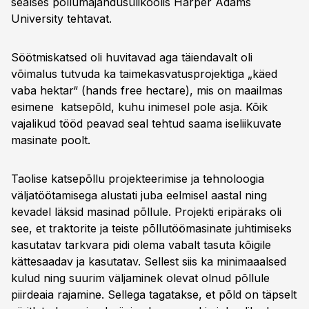
sealses põllumajandusülikoolis Harper Adams
University tehtavat.
Söötmiskatsed oli huvitavad aga täiendavalt oli
võimalus tutvuda ka taimekasvatusprojektiga „käed
vaba hektar“ (hands free hectare), mis on maailmas
esimene katsepõld, kuhu inimesel pole asja. Kõik
vajalikud tööd peavad seal tehtud saama iseliikuvate
masinate poolt.
Taolise katsepõllu projekteerimise ja tehnoloogia
väljatöötamisega alustati juba eelmisel aastal ning
kevadel läksid masinad põllule. Projekti eripäraks oli
see, et traktorite ja teiste põllutöömasinate juhtimiseks
kasutatav tarkvara pidi olema vabalt tasuta kõigile
kättesaadav ja kasutatav. Sellest siis ka minimaaalsed
kulud ning suurim väljaminek olevat olnud põllule
piirdeaia rajamine. Sellega tagatakse, et põld on täpselt