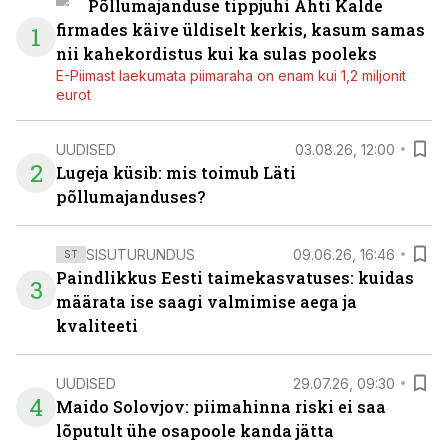
Põllumajanduse tippjuhi Ahti Kalde
firmades käive üldiselt kerkis, kasum samas
1
nii kahekordistus kui ka sulas pooleks
E-Piimast laekumata piimaraha on enam kui 1,2 miljonit
eurot
UUDISED
03.08.26, 12:00
2
Lugeja küsib: mis toimub Läti
põllumajanduses?
SISUTURUNDUS
09.06.26, 16:46
ST
Paindlikkus Eesti taimekasvatuses: kuidas
3
määrata ise saagi valmimise aega ja
kvaliteeti
UUDISED
29.07.26, 09:30
4
Maido Solovjov: piimahinna riski ei saa
lõputult ühe osapoole kanda jätta