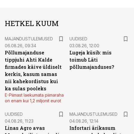
HETKEL KUUM
MAJANDUSTULEMUSED
UUDISED
06.08.26, 09:34
03.08.26, 12:00
Põllumajanduse
Lugeja küsib: mis
tippjuhi Ahti Kalde
toimub Läti
firmades käive üldiselt
põllumajanduses?
kerkis, kasum samas
nii kahekordistus kui
ka sulas pooleks
E-Piimast laekumata piimaraha
on enam kui 1,2 miljonit eurot
UUDISED
MAJANDUSTULEMUSED
04.08.26, 11:23
04.08.26, 12:14
Linas Agro avas
Infortari ärikasum