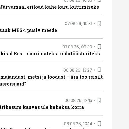
07.08.26, 10:35
ärvamaal eriload kahe karu küttimiseks
07.08.26, 10:31
saab MES-i püsiv meede
07.08.26, 09:30
rkisid Eesti suurimateks toidutöösturiteks
06.08.26, 13:27
majandust, metsi ja loodust – ära too reisilt
sreisijaid“
06.08.26, 12:15
ärikasum kasvas üle kaheksa korra
06.08.26, 10:14