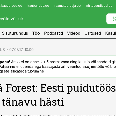
tikauudised.ee
kaubandus.ee
raamatupidaja.ee
ehitusuudised.ee
Infopank
Radar
Sisuturundus
Töö
Podcastid
Videod
Üritused
Kasul
US
07.08.17, 10:00
panu!
Artikkel on enam kui 5 aastat vana ning kuulub väljaande digi
. Väljaanne ei uuenda ega kaasajasta arhiveeritud sisu, mistõttu võib ol
sete allikatega tutvumine
 Forest: Eesti puidutöös
 tänavu hästi