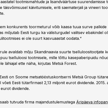
l aastatel tootmismahtude ja lisandväärtuse suurendamisse 
e täisvõimsusel käivitumisele, eriti saematerjali ja vineeri to
te.
rem konkurents toormeturul võib kaasa tuua surve palkide
s mõjutab Eesti turgu ka välisturgudel valitsev ebakindel o
litootmises ei ole suurt kasvuaastat oodata.“
rule avaldab mõju Skandinaavia suurte tselluloositootjate
spuu tselluloosi tootmisele, mille tõttu kasepaberipuidu nõu
ole lähiajal ette näha, kirjutas Metsä Forest.
Eesti on Soome metsatööstuskontserni Metsä Group tütare
l võeti Eesti tütarfirmast 2,13 miljonit eurot dividende. 2015. 
 eurot dividende.
 saab tutvuda firma majandustulemustega
Äripäeva infopa