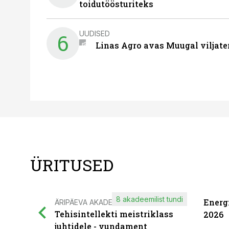
toidutöösturiteks
UUDISED
6
Linas Agro avas Muugal viljate
ÜRITUSED
8 akadeemilist tundi
Energ
ÄRIPÄEVA AKADEEMIA
Tehisintellekti meistriklass
2026
juhtidele - vundament