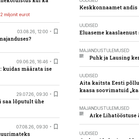
ahekordistus kui ka
UUDISED
Keskkonnaamet andis J
 miljonit eurot
UUDISED
03.08.26, 12:00
Eluaseme kaaslaenust 
umajanduses?
MAJANDUSTULEMUSED
Puhk ja Lausing ke
09.06.26, 16:46
: kuidas määrata ise
UUDISED
Aita kaitsta Eesti põllu
kaasa soovimatuid „kaa
29.07.26, 09:30
 saa lõputult ühe
MAJANDUSTULEMUSED
Arke Lihatööstuse 
07.08.26, 09:30
UUDISED
 suurimateks