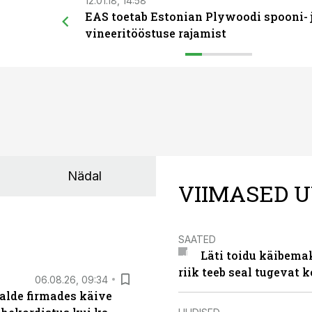
12.01.18, 14:58
EAS toetab Estonian Plywoodi spooni- 
vineeritööstuse rajamist
Nädal
VIIMASED U
SAATED
Läti toidu käibema
riik teeb seal tugevat k
06.08.26, 09:34
alde firmades käive