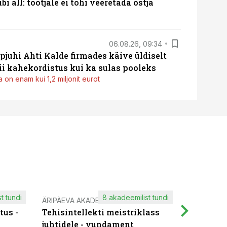
i all: tootjale ei tohi veeretada ostja
06.08.26, 09:34
pjuhi Ahti Kalde firmades käive üldiselt
i kahekordistus kui ka sulas pooleks
 on enam kui 1,2 miljonit eurot
t tundi
8 akadeemilist tundi
ÄRIPÄEVA AKADEEMIA
IT KOOLIT
tus -
Tehisintellekti meistriklass
Muutuste
juhtidele - vundament
praktilis