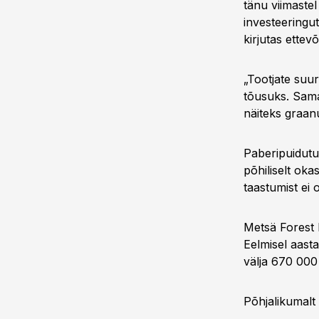
tänu viimaste
investeeringut
kirjutas ettevõ
„Tootjate suu
tõusuks. Sama
näiteks graanu
Paberipuidutu
põhiliselt oka
taastumist ei 
Metsä Forest 
Eelmisel aasta
välja 670 000
Põhjalikumalt