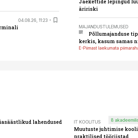
Jaekettide lepingud luub
äririski
04.08.26, 11:23
MAJANDUSTULEMUSED
rminali
Põllumajanduse tip
kerkis, kasum samas ni
E-Piimast laekumata piimaraha
8 akadeemilis
iasäästlikud lahendused
IT KOOLITUS
Muutuste juhtimise kooli
praktilised tööriistad