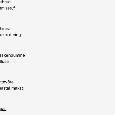
tehtud
otmises,“
 hinna
lukord ning
 keskendumine
dluse
ttevõte.
aastal maksti
ngas
.