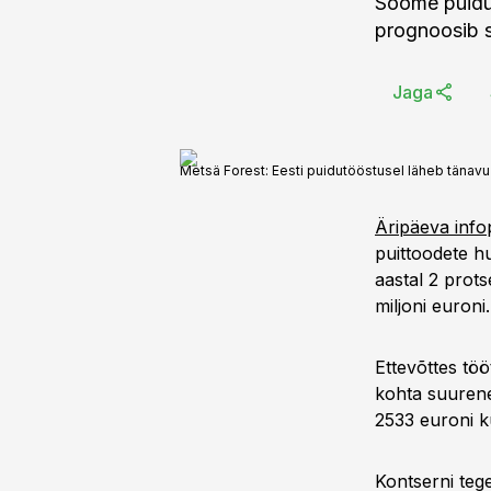
Soome puiduf
prognoosib s
Jaga
Metsä Forest: Eesti puidutööstusel läheb tänavu
Äripäeva inf
puittoodete h
aastal 2 prots
miljoni euroni.
Ettevõttes töö
kohta suurenes
2533 euroni k
Kontserni teg