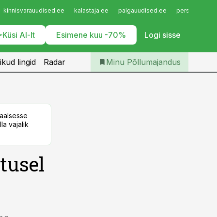
Iseteenindus
kinnisvarauudised.ee
kalastaja.ee
palgauudised.ee
personaliuudi
Telli Põllumajandus
Küsi AI-lt
Esimene kuu -70%
Logi sisse
ikud lingid
Radar
Minu Põllumajandus
taalsesse
la vajalik
tusel