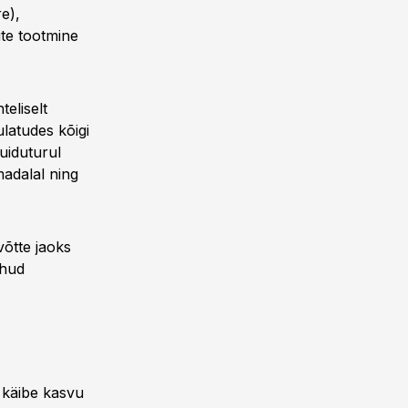
e),
te tootmine
eliselt
latudes kõigi
uiduturul
madalal ning
võtte jaoks
ahud
 käibe kasvu