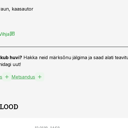
raun, kaasautor
Vihja
kub huvi?
Hakka neid märksõnu jälgima ja saad alati teavitu
idagi uut!
s
Metsandus
 LOOD