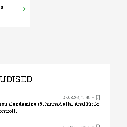
09.11.17, 10:32
ja
Puitarhitektu
jätkusuutlik 
UDISED
07.08.26, 12:49
ksu alandamine tõi hinnad alla. Analüütik:
ontrolli