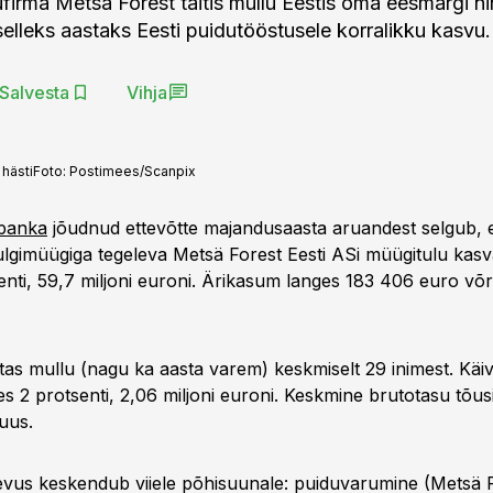
irma Metsä Forest täitis mullu Eestis oma eesmärgi n
elleks aastaks Eesti puidutööstusele korralikku kasvu.
Salvesta
Vihja
 hästi
Foto:
Postimees/Scanpix
opanka
jõudnud ettevõtte majandusaasta aruandest selgub, e
ulgimüügiga tegeleva Metsä Forest Eesti ASi müügitulu kasv
enti, 59,7 miljoni euroni. Ärikasum langes 183 406 euro võr
tas mullu (nagu ka aasta varem) keskmiselt 29 inimest. Käiv
 2 protsenti, 2,06 miljoni euroni. Keskmine brutotasu tõusi
uus.
evus keskendub viiele põhisuunale: puiduvarumine (Metsä F