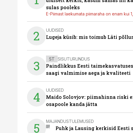
üldiselt kerkis, kasum samas nii k
sulas pooleks
E-Piimast laekumata piimaraha on enam kui 1,2
UUDISED
2
Lugeja küsib: mis toimub Läti põll
ST
SISUTURUNDUS
3
Paindlikkus Eesti taimekasvatuses
saagi valmimise aega ja kvaliteeti
UUDISED
4
Maido Solovjov: piimahinna riski ei
osapoole kanda jätta
MAJANDUSTULEMUSED
5
Puhk ja Lausing kerkisid Eesti