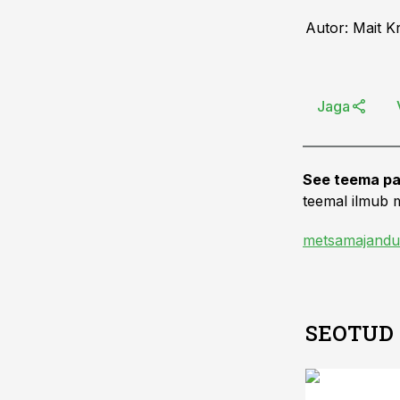
Autor: Mait K
Jaga
See teema pa
teemal ilmub m
metsamajandu
SEOTUD