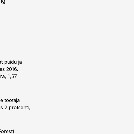
ing
t puidu ja
as 2016.
ra, 1,57
e töötaja
s 2 protsenti,
orest),