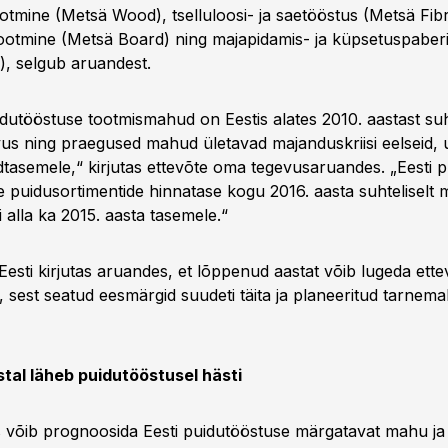
ootmine (Metsä Wood), tselluloosi- ja saetööstus (Metsä Fibr
ootmine (Metsä Board) ning majapidamis- ja küpsetuspaberi
), selgub aruandest.
idutööstuse tootmismahud on Eestis alates 2010. aastast suht
svus ning praegused mahud ületavad majanduskriisi eelseid, u
tasemele,“ kirjutas ettevõte oma tegevusaruandes. „Eesti p
e puidusortimentide hinnatase kogu 2016. aasta suhteliselt 
 alla ka 2015. aasta tasemele.“
esti kirjutas aruandes, et lõppenud aastat võib lugeda ette
 sest seatud eesmärgid suudeti täita ja planeeritud tarnem
tal läheb puidutööstusel hästi
s võib prognoosida Eesti puidutööstuse märgatavat mahu ja