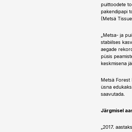
puittoodete t
pakendipapi t
(Metsä Tissue
„Metsa- ja pu
stabiilses ka
aegade rekord
püsis peamist
keskmisena jäi
Metsä Forest E
üsna edukaks,
saavutada.
Järgmisel aas
„2017. aastak