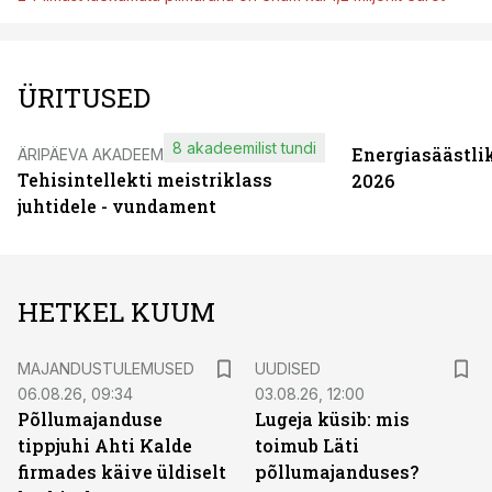
ÜRITUSED
8 akadeemilist tundi
Energiasäästli
ÄRIPÄEVA AKADEEMIA
Tehisintellekti meistriklass
2026
juhtidele - vundament
HETKEL KUUM
MAJANDUSTULEMUSED
UUDISED
06.08.26, 09:34
03.08.26, 12:00
Põllumajanduse
Lugeja küsib: mis
tippjuhi Ahti Kalde
toimub Läti
firmades käive üldiselt
põllumajanduses?