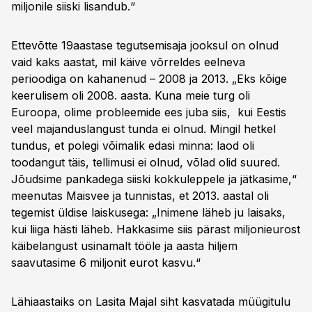
miljonile siiski lisandub.“
Ettevõtte 19aastase tegutsemisaja jooksul on olnud
vaid kaks aastat, mil käive võrreldes eelneva
perioodiga on kahanenud – 2008 ja 2013. „Eks kõige
keerulisem oli 2008. aasta. Kuna meie turg oli
Euroopa, olime probleemide ees juba siis, kui Eestis
veel majanduslangust tunda ei olnud. Mingil hetkel
tundus, et polegi võimalik edasi minna: laod oli
toodangut täis, tellimusi ei olnud, võlad olid suured.
Jõudsime pankadega siiski kokkuleppele ja jätkasime,“
meenutas Maisvee ja tunnistas, et 2013. aastal oli
tegemist üldise laiskusega: „Inimene läheb ju laisaks,
kui liiga hästi läheb. Hakkasime siis pärast miljonieurost
käibelangust usinamalt tööle ja aasta hiljem
saavutasime 6 miljonit eurot kasvu.“
Lähiaastaiks on Lasita Majal siht kasvatada müügitulu