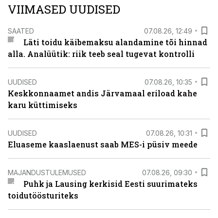
VIIMASED UUDISED
SAATED
07.08.26, 12:49
Läti toidu käibemaksu alandamine tõi hinnad
alla. Analüütik: riik teeb seal tugevat kontrolli
UUDISED
07.08.26, 10:35
Keskkonnaamet andis Järvamaal eriload kahe
karu küttimiseks
UUDISED
07.08.26, 10:31
Eluaseme kaaslaenust saab MES-i püsiv meede
MAJANDUSTULEMUSED
07.08.26, 09:30
Puhk ja Lausing kerkisid Eesti suurimateks
toidutöösturiteks