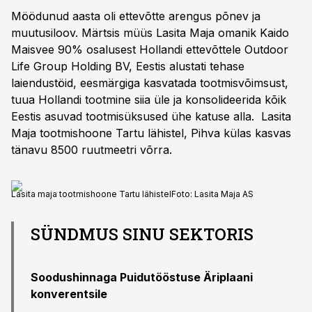
Möödunud aasta oli ettevõtte arengus põnev ja
muutusiloov. Märtsis müüs Lasita Maja omanik Kaido
Maisvee 90% osalusest Hollandi ettevõttele Outdoor
Life Group Holding BV, Eestis alustati tehase
laiendustöid, eesmärgiga kasvatada tootmisvõimsust,
tuua Hollandi tootmine siia üle ja konsolideerida kõik
Eestis asuvad tootmisüksused ühe katuse alla. Lasita
Maja tootmishoone Tartu lähistel, Pihva külas kasvas
tänavu 8500 ruutmeetri võrra.
Lasita maja tootmishoone Tartu lähistel
Foto:
Lasita Maja AS
SÜNDMUS SINU SEKTORIS
Soodushinnaga Puidutööstuse Äriplaani
konverentsile