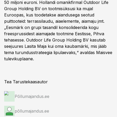
50 miljoni euroni. Hollandi omanikfirmal Outdoor Life
Group Holding BV on tootmisüksusi ka mujal
Euroopas, kus toodetakse aiandusega seotud
puittooteid: terrassilaudu, aiaelemente, aiamaju jmt.
„Eesmärk on grupi tasandil konsolideerida kogu
freesprussidest aiamajade tootmine Eestisse, Pihva
tehasesse. Outdoor Life Group Holding BV kasutab
seejuures Lasita Maja kui oma kaubamärki, mis jääb
tema turundusstrateegia lipulaevaks,“ avaldas Maisvee
tulevikuplaane.
Tea Tarustekaasautor
Põllumajandus.ee
põllumajandus.ee