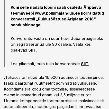
Kuni selle nädala lõpuni saab osaleda Äripäeva
teemaveebi www.pollumajandus.ee korraldatud
konverentsil „Puidutööstuse Äriplaan 2018“
soodushinnaga.
Konverentsi vastu on suur huvi. Juba praeguseks
on registreerunud üle 90 osaleja. Vaata kes
osalevad
SIIT
.
Loe pikemalt, miks tulla konverentsile
SIIT
.
„Tehases on nüüd üle 16 500 ruutmeetri tootmispinda,
lisaks paartuhat ruutmeetrit administratiivüksusele.
Koondame siia kogu oma tootmise, sisseseadesse
oleme investeerinud enam kui 3,5 miljonit eurot.
Üritame komponentide tootmisprotsessi maksimaalselt
automatiseerida, muuhulgas paigaldame innovaatilise