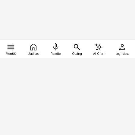
Menüü
Uudised
Raadio
Otsing
AI Chat
Logi sisse
Vana-Lõuna 39/1, 19094 Tallinn
(+372) 667 0111
pollumajandus@pollumajandus.ee
Telli
Reklaam
Firmast