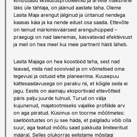
kimbutasid likviidsusprobleemid ja arvete maksmine
läks üle tähtaja, on jäänud aastate taha. Oleme
Lasita Maja arengut jälginud ja üritanud nendega
kaasas käia ja ka nende edust osa saada. Ettevõte
on teinud märkimisväärseid arenguhüppeid –
praegugi on nad laienemas, kasvatavad efektiivsust
ja meil on hea meel kui meie partneril hästi läheb.
Lasita Majaga on hea koostööd teha, sest nad
teavad, mida nad soovivad ja on võimelised oma
tegevusi ja ostusid ette planeerima. Kuusepuu
kättesaadavusega on paraku nii, et kõigile seda ei
jagu. Eestis on aiamaju eksportivaid ettevõtteid
päris palju juurde tulnud. Turud on välja
kujunenud, majatootmiseks vajalike profiilide arv
on aga piiratud. Küsimus on toorme mõõtmetes:
saetööstustes on ju see häda, et palgiladu võib olla
suur, aga teatud mõõtu saad pakkuda limiteeritud
määral. Selles olukorras eelistame mõistagi