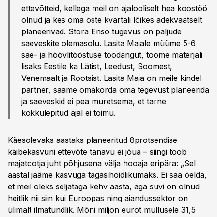
ettevõtteid, kellega meil on ajalooliselt hea koostöö
olnud ja kes oma oste kvartali lõikes adekvaatselt
planeerivad. Stora Enso tugevus on paljude
saeveskite olemasolu. Lasita Majale müüme 5-6
sae- ja höövlitööstuse toodangut, toome materjali
lisaks Eestile ka Lätist, Leedust, Soomest,
Venemaalt ja Rootsist. Lasita Maja on meile kindel
partner, saame omakorda oma tegevust planeerida
ja saeveskid ei pea muretsema, et tarne
kokkulepitud ajal ei toimu.
Käesolevaks aastaks planeeritud 8protsendise
käibekasvuni ettevõte tänavu ei jõua – siingi toob
majatootja juht põhjusena välja hooaja eripära: „Sel
aastal jääme kasvuga tagasihoidlikumaks. Ei saa öelda,
et meil oleks seljataga kehv aasta, aga suvi on olnud
heitlik nii siin kui Euroopas ning aiandussektor on
ülimalt ilmatundlik. Mõni miljon eurot mullusele 31,5