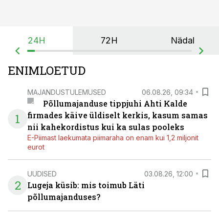
24H
72H
Nädal
ENIMLOETUD
MAJANDUSTULEMUSED
06.08.26, 09:34
Põllumajanduse tippjuhi Ahti Kalde
firmades käive üldiselt kerkis, kasum samas
1
nii kahekordistus kui ka sulas pooleks
E-Piimast laekumata piimaraha on enam kui 1,2 miljonit
eurot
UUDISED
03.08.26, 12:00
2
Lugeja küsib: mis toimub Läti
põllumajanduses?