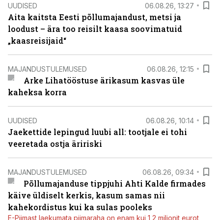
UUDISED
06.08.26, 13:27
Aita kaitsta Eesti põllumajandust, metsi ja
loodust – ära too reisilt kaasa soovimatuid
„kaasreisijaid“
MAJANDUSTULEMUSED
06.08.26, 12:15
Arke Lihatööstuse ärikasum kasvas üle
kaheksa korra
UUDISED
06.08.26, 10:14
Jaekettide lepingud luubi all: tootjale ei tohi
veeretada ostja äririski
MAJANDUSTULEMUSED
06.08.26, 09:34
Põllumajanduse tippjuhi Ahti Kalde firmades
käive üldiselt kerkis, kasum samas nii
kahekordistus kui ka sulas pooleks
E-Piimast laekumata piimaraha on enam kui 1,2 miljonit eurot