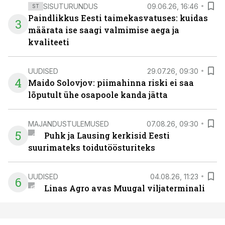
SISUTURUNDUS
09.06.26, 16:46
ST
Paindlikkus Eesti taimekasvatuses: kuidas
3
määrata ise saagi valmimise aega ja
kvaliteeti
UUDISED
29.07.26, 09:30
4
Maido Solovjov: piimahinna riski ei saa
lõputult ühe osapoole kanda jätta
MAJANDUSTULEMUSED
07.08.26, 09:30
5
Puhk ja Lausing kerkisid Eesti
suurimateks toidutöösturiteks
UUDISED
04.08.26, 11:23
6
Linas Agro avas Muugal viljaterminali