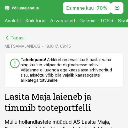
Esimene kuu -70%
Avaleht
Kõik lood
Arvamused
Galeriid
TOPid
Sisu
cebook
cebook
Tagasi
Twitter)
Twitter)
METSAMAJANDUS
18.10.17, 09:45
kedIn
kedIn
Tähelepanu!
Artikkel on enam kui 5 aastat vana
ning kuulub väljaande digitaalsesse arhiivi.
ail
ail
Väljaanne ei uuenda ega kaasajasta arhiveeritud
sisu, mistõttu võib olla vajalik kaasaegsete
k
k
allikatega tutvumine
Lasita Maja laieneb ja
timmib tooteportfelli
Mullu hollandlastele müüdud AS Lasita Maja,