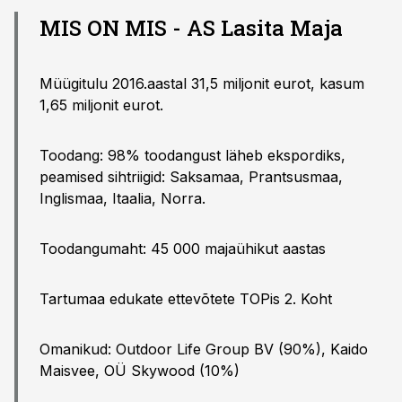
MIS ON MIS - AS Lasita Maja
Müügitulu 2016.aastal 31,5 miljonit eurot, kasum
1,65 miljonit eurot.
Toodang: 98% toodangust läheb ekspordiks,
peamised sihtriigid: Saksamaa, Prantsusmaa,
Inglismaa, Itaalia, Norra.
Toodangumaht: 45 000 majaühikut aastas
Tartumaa edukate ettevõtete TOPis 2. Koht
Omanikud: Outdoor Life Group BV (90%), Kaido
Maisvee, OÜ Skywood (10%)