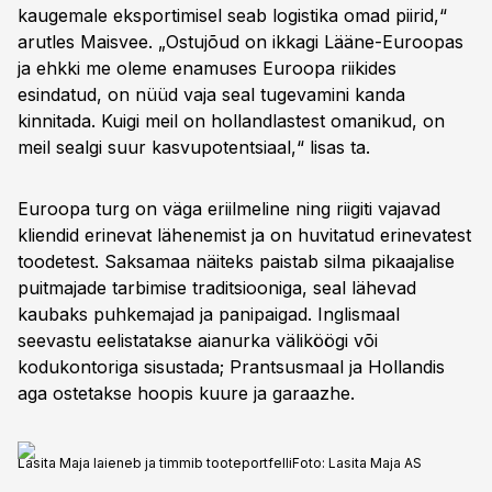
kaugemale eksportimisel seab logistika omad piirid,“
arutles Maisvee. „Ostujõud on ikkagi Lääne-Euroopas
ja ehkki me oleme enamuses Euroopa riikides
esindatud, on nüüd vaja seal tugevamini kanda
kinnitada. Kuigi meil on hollandlastest omanikud, on
meil sealgi suur kasvupotentsiaal,“ lisas ta.
Euroopa turg on väga eriilmeline ning riigiti vajavad
kliendid erinevat lähenemist ja on huvitatud erinevatest
toodetest. Saksamaa näiteks paistab silma pikaajalise
puitmajade tarbimise traditsiooniga, seal lähevad
kaubaks puhkemajad ja panipaigad. Inglismaal
seevastu eelistatakse aianurka väliköögi või
kodukontoriga sisustada; Prantsusmaal ja Hollandis
aga ostetakse hoopis kuure ja garaazhe.
Lasita Maja laieneb ja timmib tooteportfelli
Foto:
Lasita Maja AS