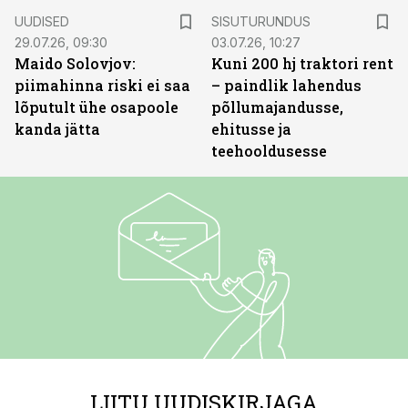
ST
UUDISED
SISUTURUNDUS
29.07.26, 09:30
03.07.26, 10:27
Maido Solovjov:
Kuni 200 hj traktori rent
piimahinna riski ei saa
– paindlik lahendus
lõputult ühe osapoole
põllumajandusse,
kanda jätta
ehitusse ja
teehooldusesse
LIITU UUDISKIRJAGA