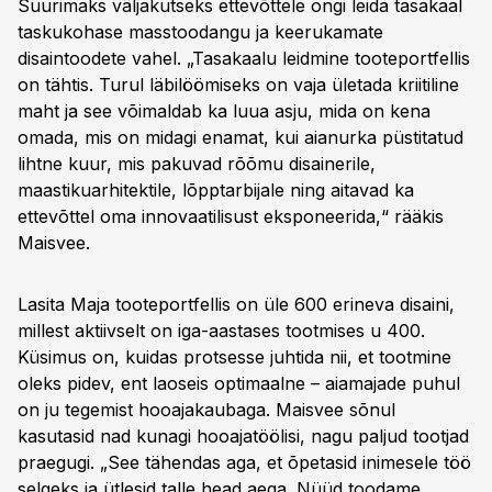
Suurimaks väljakutseks ettevõttele ongi leida tasakaal
taskukohase masstoodangu ja keerukamate
disaintoodete vahel. „Tasakaalu leidmine tooteportfellis
on tähtis. Turul läbilöömiseks on vaja ületada kriitiline
maht ja see võimaldab ka luua asju, mida on kena
omada, mis on midagi enamat, kui aianurka püstitatud
lihtne kuur, mis pakuvad rõõmu disainerile,
maastikuarhitektile, lõpptarbijale ning aitavad ka
ettevõttel oma innovaatilisust eksponeerida,“ rääkis
Maisvee.
Lasita Maja tooteportfellis on üle 600 erineva disaini,
millest aktiivselt on iga-aastases tootmises u 400.
Küsimus on, kuidas protsesse juhtida nii, et tootmine
oleks pidev, ent laoseis optimaalne – aiamajade puhul
on ju tegemist hooajakaubaga. Maisvee sõnul
kasutasid nad kunagi hooajatöölisi, nagu paljud tootjad
praegugi. „See tähendas aga, et õpetasid inimesele töö
selgeks ja ütlesid talle head aega. Nüüd toodame