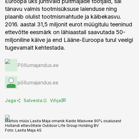
Euroopa üks juhtivaid puitmajade tootjaid, sai
tänavu valmis tootmisüksuse laienduse ning
plaanib olulist tootmismahtude ja käibekasvu.
2016. aastal 31,5 miljonit eurot müügitulu teeninud
ettevõtte eesmärk on lähiaastail saavutada 50-
miljoniline käive ja end Lääne-Euroopa turul veelgi
tugevamalt kehtestada.
Põllumajandus.ee
põllumajandus.ee
Jaga
Salvesta
Vihja
Märtsis müüs Lasita Maja omanik Kaido Maisvee 90% osalusest
Hollandi ettevõttele Outdoor Life Group Holding BV
Foto:
Lasita Maja AS