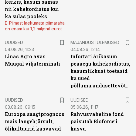
kerkis, kasum samas
nii kahekordistus kui
ka sulas pooleks
E-Piimast laekumata piimaraha
on enam kui 1,2 miljonit eurot
UUDISED
MAJANDUSTULEMUSED
04.08.26, 11:23
04.08.26, 12:14
Linas Agro avas
Infortari ärikasum
Muugal viljaterminali
peaaegu kahekordistus,
kasumlikkust toetasid
ka uued
põllumajandusettevõtted
UUDISED
UUDISED
03.08.26, 09:15
05.08.26, 11:17
Euroopa saagiprognoos:
Rahvusvaheline fond
mais langeb järsult,
paisutab Bioforce’i
õlikultuurid kasvavad
kasvu