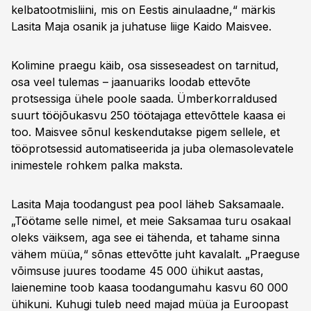
kelbatootmisliini, mis on Eestis ainulaadne,“ märkis
Lasita Maja osanik ja juhatuse liige Kaido Maisvee.
Kolimine praegu käib, osa sisseseadest on tarnitud,
osa veel tulemas – jaanuariks loodab ettevõte
protsessiga ühele poole saada. Ümberkorraldused
suurt tööjõukasvu 250 töötajaga ettevõttele kaasa ei
too. Maisvee sõnul keskendutakse pigem sellele, et
tööprotsessid automatiseerida ja juba olemasolevatele
inimestele rohkem palka maksta.
Lasita Maja toodangust pea pool läheb Saksamaale.
„Töötame selle nimel, et meie Saksamaa turu osakaal
oleks väiksem, aga see ei tähenda, et tahame sinna
vähem müüa,“ sõnas ettevõtte juht kavalalt. „Praeguse
võimsuse juures toodame 45 000 ühikut aastas,
laienemine toob kaasa toodangumahu kasvu 60 000
ühikuni. Kuhugi tuleb need majad müüa ja Euroopast