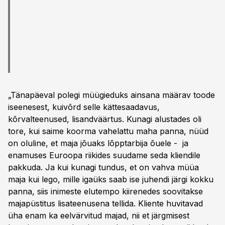
„Tänapäeval polegi müügieduks ainsana määrav toode
iseenesest, kuivõrd selle kättesaadavus,
kõrvalteenused, lisandväärtus. Kunagi alustades oli
tore, kui saime koorma vahelattu maha panna, nüüd
on oluline, et maja jõuaks lõpptarbija õuele - ja
enamuses Euroopa riikides suudame seda kliendile
pakkuda. Ja kui kunagi tundus, et on vahva müüa
maja kui lego, mille igaüks saab ise juhendi järgi kokku
panna, siis inimeste elutempo kiirenedes soovitakse
majapüstitus lisateenusena tellida. Kliente huvitavad
üha enam ka eelvärvitud majad, nii et järgmisest