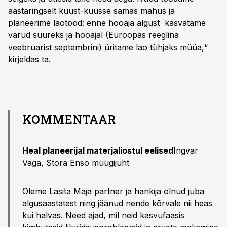
aastaringselt kuust-kuusse samas mahus ja
planeerime laotööd: enne hooaja algust kasvatame
varud suureks ja hooajal (Euroopas reeglina
veebruarist septembrini) üritame lao tühjaks müüa,“
kirjeldas ta.
KOMMENTAAR
Heal planeerijal materjaliostul eelised
Ingvar
Vaga, Stora Enso müügijuht
Oleme Lasita Maja partner ja hankija olnud juba
algusaastatest ning jäänud nende kõrvale nii heas
kui halvas. Need ajad, mil neid kasvufaasis