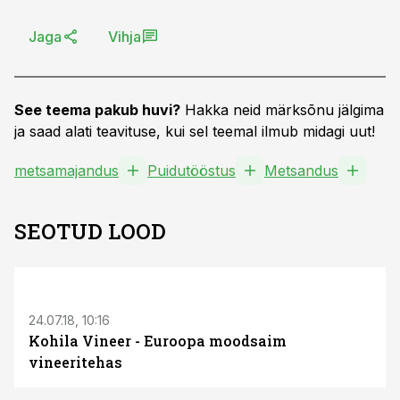
Jaga
Vihja
See teema pakub huvi?
Hakka neid märksõnu jälgima
ja saad alati teavituse, kui sel teemal ilmub midagi uut!
metsamajandus
Puidutööstus
Metsandus
SEOTUD LOOD
24.07.18, 10:16
Kohila Vineer - Euroopa moodsaim
vineeritehas