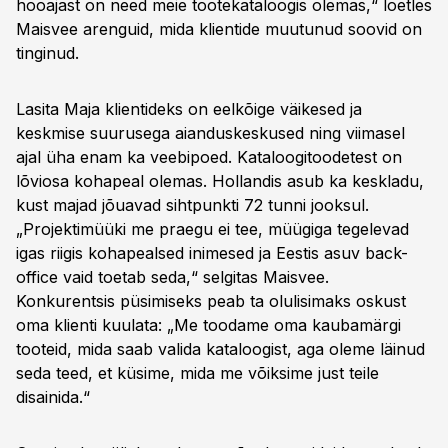
hooajast on need meie tootekataloogis olemas,“ loetles
Maisvee arenguid, mida klientide muutunud soovid on
tinginud.
Lasita Maja klientideks on eelkõige väikesed ja
keskmise suurusega aianduskeskused ning viimasel
ajal üha enam ka veebipoed. Kataloogitoodetest on
lõviosa kohapeal olemas. Hollandis asub ka keskladu,
kust majad jõuavad sihtpunkti 72 tunni jooksul.
„Projektimüüki me praegu ei tee, müügiga tegelevad
igas riigis kohapealsed inimesed ja Eestis asuv back-
office vaid toetab seda,“ selgitas Maisvee.
Konkurentsis püsimiseks peab ta olulisimaks oskust
oma klienti kuulata: „Me toodame oma kaubamärgi
tooteid, mida saab valida kataloogist, aga oleme läinud
seda teed, et küsime, mida me võiksime just teile
disainida.“