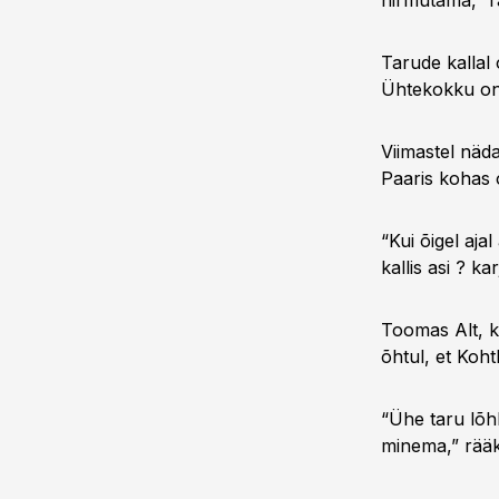
hirmutama,” rä
Tarude kallal
Ühtekokku on 
Viimastel näd
Paaris kohas o
“Kui õigel aja
kallis asi ? k
Toomas Alt, k
õhtul, et Koht
“Ühe taru lõh
minema,” rääki