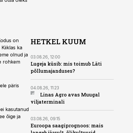
si otsa oleks
HETKEL KUUM
“Kodus on
 Kiiklas ka
eeme olnud ja
03.08.26, 12:00
ke rohkem
Lugeja küsib: mis toimub Läti
põllumajanduses?
ele päris
04.08.26, 11:23
Linas Agro avas Muugal
viljaterminali
 ei kasutanud
ee õige ja
03.08.26, 09:15
Euroopa saagiprognoos: mais
langeb järsult, õlikultuurid