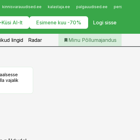
Iseteenindus
kinnisvarauudised.ee
kalastaja.ee
palgauudised.ee
personaliuudi
Telli Põllumajandus
Küsi AI-lt
Esimene kuu -70%
Logi sisse
ikud lingid
Radar
Minu Põllumajandus
taalsesse
la vajalik