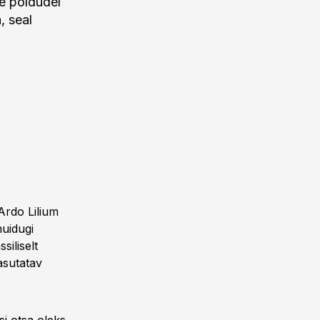
ne põldudel
, seal
Ardo Lilium
muidugi
iliselt
asutatav