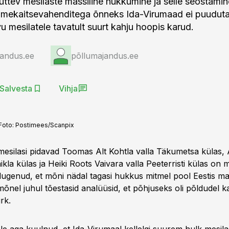
 küttev mesilaste massiline hukkumine ja selle seostami
imekaitsevahenditega õnneks Ida-Virumaad ei puuduta
u mesilatele tavatult suurt kahju hoopis karud.
jandus.ee
põllumajandus.ee
Salvesta
Vihja
Foto:
Postimees/Scanpix
mesilasi pidavad Toomas Alt Kohtla valla Täkumetsa külas, 
aikla külas ja Heiki Roots Vaivara valla Peeterristi külas on 
lugenud, et mõni nädal tagasi hukkus mitmel pool Eestis mass
mõnel juhul tõestasid analüüsid, et põhjuseks oli põldudel k
rk.