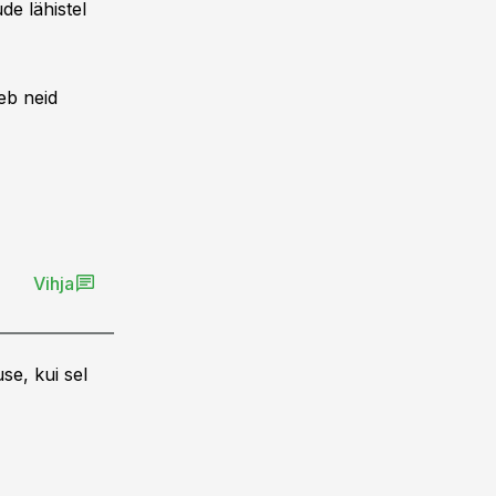
de lähistel
eb neid
Vihja
se, kui sel