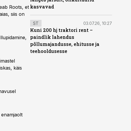
kasvavad
ab Roots, et
ias, siis on
ST
03.07.26, 10:27
Kuni 200 hj traktori rent –
paindlik lahendus
õllupidamine,
põllumajandusse, ehitusse ja
teehooldusesse
iimastel
iskas, käis
änavusel
 enamjaolt