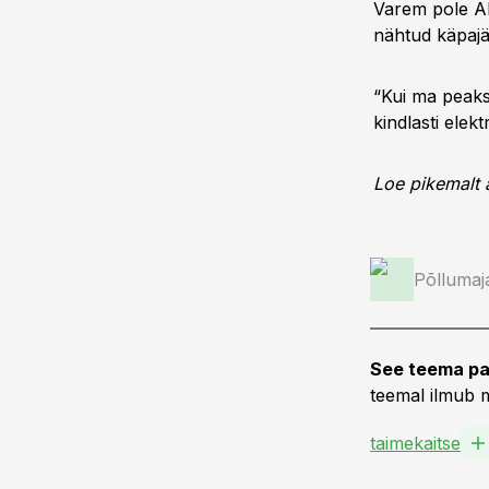
Varem pole Al
nähtud käpajäl
“Kui ma peaks
kindlasti elek
Loe pikemalt 
Põllumaj
See teema pa
teemal ilmub m
taimekaitse