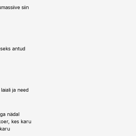
massiive siin
iseks antud
aiali ja need
iga nädal
koer, kes karu
 karu