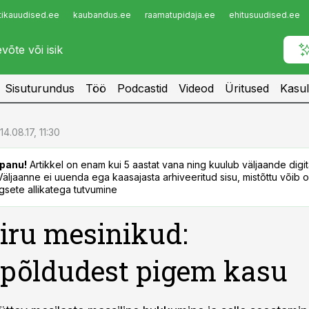
tikauudised.ee
kaubandus.ee
raamatupidaja.ee
ehitusuudised.ee
Infopank
Radar
Sisuturundus
Töö
Podcastid
Videod
Üritused
Kasul
14.08.17, 11:30
panu!
Artikkel on enam kui 5 aastat vana ning kuulub väljaande digi
. Väljaanne ei uuenda ega kaasajasta arhiveeritud sisu, mistõttu võib ol
sete allikatega tutvumine
iru mesinikud:
põldudest pigem kasu