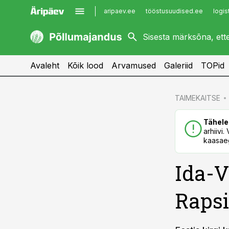
aripaev.ee
tööstusuudised.ee
logis
kaubandus.ee
imelineajalugu.ee
kinnisvarauudised.ee
imelineteadus.ee
Avaleht
Kõik lood
Arvamused
Galeriid
TOPid
cebook
cebook
TAIMEKAITSE
Twitter)
Twitter)
Tähele
kedIn
kedIn
arhiivi
kaasaeg
ail
ail
Ida-V
k
k
Rapsi