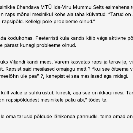
inikke ühendava MTÜ Ida-Viru Mummu Selts esimehena te
on raps mõnel mesinikul kohe aia taha külvatud: “Tarud on a
he rapsipõld. Kellelgi pole probleeme olnud.”
nda kodukohas, Peeterristi küla kandis käib väga aktiivne p
le pärast kunagi probleeme olnud.
üks Viljandi kandi mees. Varem kasvatas rapsi ja teravilja, v
it. Rapsist said mesilased omajagu mett ? “kui see õitsema v
meelõhn üle pea” ?, kanepist ei saa mesilased aga midagi.
küll valge ja suhkrustub kiiresti, aga see on ikkagi mesi. T
on rapsipõldudest mesinikele palju abi,” tõdes ta.
ole oma tarusid põldude lähikonda pannudki, tema omad on