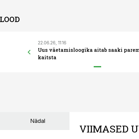
 LOOD
22.06.26, 11:16
Uus väetamisloogika aitab saaki pare
kaitsta
Nädal
VIIMASED U