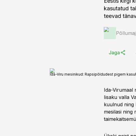
Eestis kirgi
kasutatud ta
teevad tänav
Põlluma
Jaga
Ida-Viru mesinikud: Rapsipõldudest pigem kasu
Ida-Virumaal 
Iisaku valla V
kuulnud ning 
mesilasi ning 
taimekaitsemü