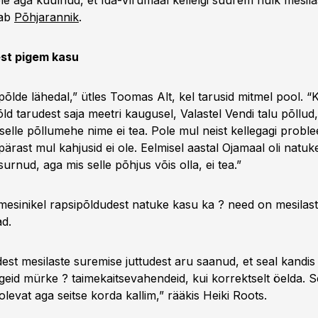
le aga kuulnud, et Ida-Virumaal kellelgi suurem hulk mesila
tab
Põhjarannik
.
st pigem kasu
põlde lähedal,” ütles Toomas Alt, kel tarusid mitmel pool. 
ld tarudest saja meetri kaugusel, Valastel Vendi talu põllud,
selle põllumehe nime ei tea. Pole mul neist kellegagi probl
ärast mul kahjusid ei ole. Eelmisel aastal Ojamaal oli natu
urnud, aga mis selle põhjus võis olla, ei tea.”
mesinikel rapsipõldudest natuke kasu ka ? need on mesilast
d.
st mesilaste suremise juttudest aru saanud, et seal kandis
eid mürke ? taimekaitsevahendeid, kui korrektselt öelda. S
levat aga seitse korda kallim,” rääkis Heiki Roots.