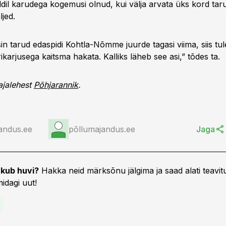
dil karudega kogemusi olnud, kui välja arvata üks kord taru
jed.
in tarud edaspidi Kohtla-Nõmme juurde tagasi viima, siis tul
trikarjusega kaitsma hakata. Kalliks läheb see asi,” tõdes ta.
ajalehest
Põhjarannik
.
andus.ee
põllumajandus.ee
Jaga
kub huvi?
Hakka neid märksõnu jälgima ja saad alati teavitu
idagi uut!