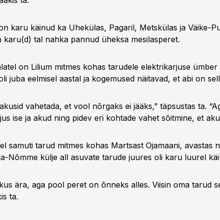
äkis ta.
 on karu käinud ka Uhekülas, Pagaril, Metskülas ja Väike-Pu
karu(d) tal nahka pannud üheksa mesilasperet.
alatel on Lilium mitmes kohas tarudele elektrikarjuse ümber
li juba eelmisel aastal ja kogemused näitavad, et abi on selle
l akusid vahetada, et vool nõrgaks ei jääks,” täpsustas ta. “
arjus ise ja akud ning pidev eri kohtade vahet sõitmine, et ak
el samuti tarud mitmes kohas Martsast Ojamaani, avastas n
la-Nõmme külje all asuvate tarude juures oli karu luurel kä
kus ära, aga pool peret on õnneks alles. Viisin oma tarud s
s ta.