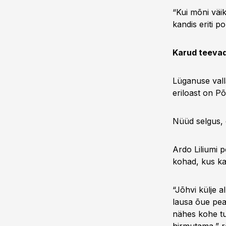
“Kui mõni väik
kandis eriti pol
Karud teevad
Lüganuse vall
eriloast on Põ
Nüüd selgus, 
Ardo Liliumi 
kohad, kus ka
“Jõhvi külje 
lausa õue pea
nähes kohe tu