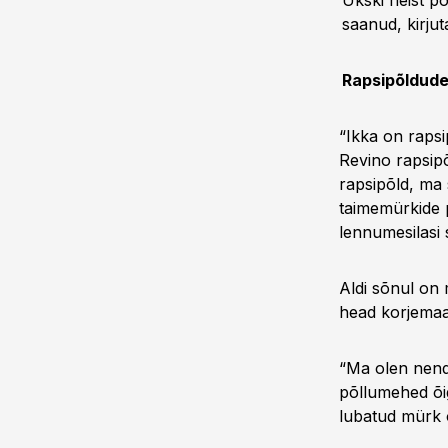
Ükski neist po
saanud, kirju
Rapsipõldude
“Ikka on rapsi
Revino rapsipõ
rapsipõld, ma 
taimemürkide p
lennumesilasi s
Aldi sõnul on 
head korjemaa
“Ma olen nende
põllumehed õig
lubatud mürk o