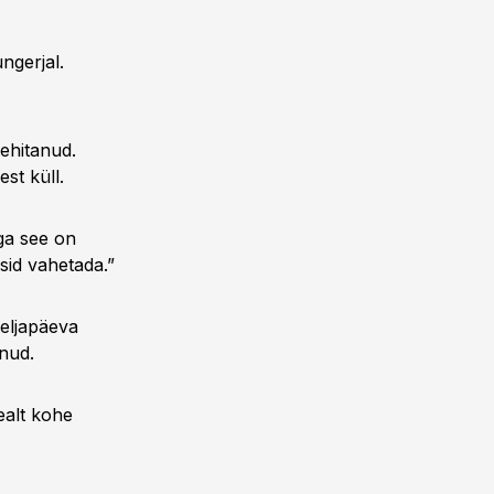
ngerjal.
 ehitanud.
st küll.
Aga see on
usid vahetada.”
eljapäeva
inud.
ealt kohe