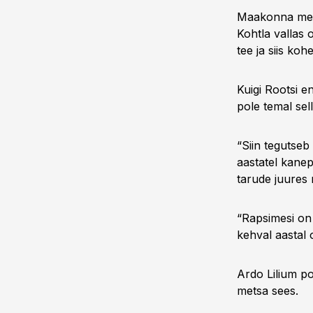
Maakonna mes
Kohtla vallas 
tee ja siis ko
Kuigi Rootsi e
pole temal sel
“Siin tegutseb 
aastatel kanep
tarude juures 
“Rapsimesi on 
kehval aastal 
Ardo Lilium p
metsa sees.