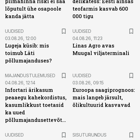
piimahinna riski ei saa
delikatess: Eesti ainsas
lõputult ühe osapoole
teofarmis kasvab 600
kanda jätta
000 tigu
UUDISED
UUDISED
03.08.26, 12:00
04.08.26, 11:23
Lugeja küsib: mis
Linas Agro avas
toimub Läti
Muugal viljaterminali
põllumajanduses?
MAJANDUSTULEMUSED
UUDISED
04.08.26, 12:14
03.08.26, 09:15
Infortari ärikasum
Euroopa saagiprognoos:
peaaegu kahekordistus,
mais langeb järsult,
kasumlikkust toetasid
õlikultuurid kasvavad
ka uued
põllumajandusettevõtted
ST
UUDISED
SISUTURUNDUS