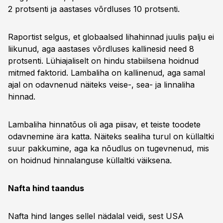
2 protsenti ja aastases võrdluses 10 protsenti.
Raportist selgus, et globaalsed lihahinnad juulis palju ei
liikunud, aga aastases võrdluses kallinesid need 8
protsenti. Lühiajaliselt on hindu stabiilsena hoidnud
mitmed faktorid. Lambaliha on kallinenud, aga samal
ajal on odavnenud näiteks veise-, sea- ja linnaliha
hinnad.
Lambaliha hinnatõus oli aga piisav, et teiste toodete
odavnemine ära katta. Näiteks sealiha turul on küllaltki
suur pakkumine, aga ka nõudlus on tugevnenud, mis
on hoidnud hinnalanguse küllaltki väiksena.
Nafta hind taandus
Nafta hind langes sellel nädalal veidi, sest USA