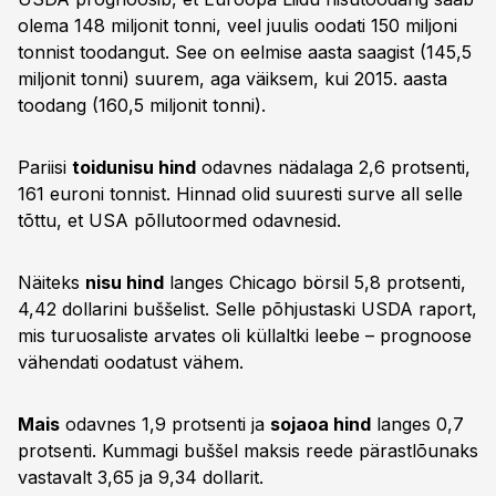
olema 148 miljonit tonni, veel juulis oodati 150 miljoni
tonnist toodangut. See on eelmise aasta saagist (145,5
miljonit tonni) suurem, aga väiksem, kui 2015. aasta
toodang (160,5 miljonit tonni).
Pariisi
toidunisu hind
odavnes nädalaga 2,6 protsenti,
161 euroni tonnist. Hinnad olid suuresti surve all selle
tõttu, et USA põllutoormed odavnesid.
Näiteks
nisu hind
langes Chicago börsil 5,8 protsenti,
4,42 dollarini buššelist. Selle põhjustaski USDA raport,
mis turuosaliste arvates oli küllaltki leebe – prognoose
vähendati oodatust vähem.
Mais
odavnes 1,9 protsenti ja
sojaoa hind
langes 0,7
protsenti. Kummagi buššel maksis reede pärastlõunaks
vastavalt 3,65 ja 9,34 dollarit.