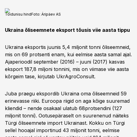
Toidunisu hind
Foto:
Äripäev AS
Ukraina õliseemnete eksport tõusis viie aasta tippu
Ukraina eksportis juunis 5,4 miljonit tonni õliseemneid,
mis on 69 protsenti enam, kui eelmise aasta samal ajal.
Ajaperioodil september (2016) – juuni (2017) kasvas
eksport 187,8 miljoni tonnini, mis on viimase viie aasta
kõrgeim tase, kirjutab UkrAgroConsult.
Juba praegu ekspordib Ukraina oma õliseemneid 59
erinevasse riiki. Euroopa riigid on aga kõige suuremad
kliendid – nende osakaal ulatub 68protsendini (127
miljonit tonni). Ootusepäraselt on suurenenud näiteks
Türgi õliseemnete import Ukrainast. Kokku on Türgi
sellel hooajal importinud 43 miljonit tonni, eelmise