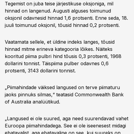
Tegemist on juba teise järjestikuse oksjoniga, mil
hinnad on langenud. Augusti alguses toimunud
oksjonil odavnesid hinnad 1,6 protsenti. Enne seda, 18.
juuli toimunud oksjonil, tõusid hinnad 0,2 protsenti.
Vaatamata sellele, et üldine indeks langes, tõusid
hinnad mitme erineva kategooria lõikes. Näiteks
kooritud piima pulbri hind tõusis 0,3 protsenti, 1968
dollarini tonnist. Täispiima pulber odavnes 0,6
protsenti, 3143 dollarini tonnist.
„Piimahindade väiksed langused on terve piimaturu
jaoks pinnuks silmas,“ teatasid Commonwealth Bank
of Australia analüütikud.
„Langused ei ole suured, aga need suurendavad vahet
Euroopa piimahindadega. See ei ole iseenesest midagi
ebatavalist, aga ebatavaline on see, kui suureks on