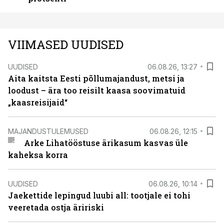
VIIMASED UUDISED
UUDISED
06.08.26, 13:27
Aita kaitsta Eesti põllumajandust, metsi ja
loodust – ära too reisilt kaasa soovimatuid
„kaasreisijaid“
MAJANDUSTULEMUSED
06.08.26, 12:15
Arke Lihatööstuse ärikasum kasvas üle
kaheksa korra
UUDISED
06.08.26, 10:14
Jaekettide lepingud luubi all: tootjale ei tohi
veeretada ostja äririski