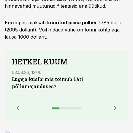
hinnavahed muutunud,“ teatasid analüütikud.
Euroopas maksab
kooritud piima pulber
1785 eurot
(2095 dollarit). Võihindade vahe on tonni kohta aga
lausa 1000 dollarit.
HETKEL KUUM
03.08.26, 12:00
04.08.
Lugeja küsib: mis toimub Läti
põllumajanduses?