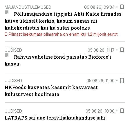
MAJANDUSTULEMUSED
06.08.26, 09:34
Põllumajanduse tippjuhi Ahti Kalde firmades
käive üldiselt kerkis, kasum samas nii
kahekordistus kui ka sulas pooleks
E-Piimast laekumata piimaraha on enam kui 1,2 miljonit eurot
UUDISED
05.08.26, 11:17
Rahvusvaheline fond paisutab Bioforce’i
kasvu
UUDISED
05.08.26, 11:00
HKFoods kasvatas kasumit kasvavast
kulusurvest hoolimata
UUDISED
05.08.26, 10:30
LATRAPS sai uue teraviljakaubanduse juhi