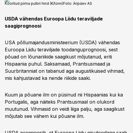
Kooritud piima pulbri hind (€/tonn)
Foto:
Äripäev AS
USDA vähendas Euroopa Liidu teraviljade
saagiprognoosi
USA põllumajandusministeerium (USDA) vähendas
Euroopa Liidu teraviljade toodanguprognoosi, sest
põuad on lõunariikide saagikust mõjutanud, eriti
Hispaania puhul. Saksamaad, Prantsusmaad ja
Suurbritanniat on tabanud aga augustikuised vihmad,
mis kahjustavad ka nende riikide saaki.
Kuum ja põuane ilm on püsinud nii Hispaanias kui ka
Portugalis, aga näiteks Prantsusmaal on olukord
muutunud. Vihmasid on veidi liiga palju, aga saagikust
mõjutab see vähem kui põuane ilm.
USDA prognoosib, et Euroopa Liidu nisutoodang saab