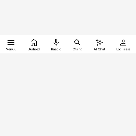
Menüü
Uudised
Raadio
Otsing
AI Chat
Logi sisse
Vana-Lõuna 39/1, 19094 Tallinn
(+372) 667 0111
pollumajandus@pollumajandus.ee
Telli
Reklaam
Firmast
Sisu kasutamisõigused
Ajakirjaniku