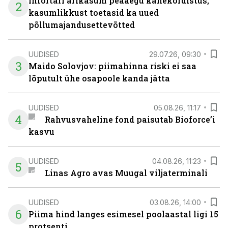
Infortari ärikasum peaaegu kahekordistus,
2
kasumlikkust toetasid ka uued
põllumajandusettevõtted
UUDISED
29.07.26, 09:30
3
Maido Solovjov: piimahinna riski ei saa
lõputult ühe osapoole kanda jätta
UUDISED
05.08.26, 11:17
4
Rahvusvaheline fond paisutab Bioforce’i
kasvu
UUDISED
04.08.26, 11:23
5
Linas Agro avas Muugal viljaterminali
UUDISED
03.08.26, 14:00
6
Piima hind langes esimesel poolaastal ligi 15
protsenti