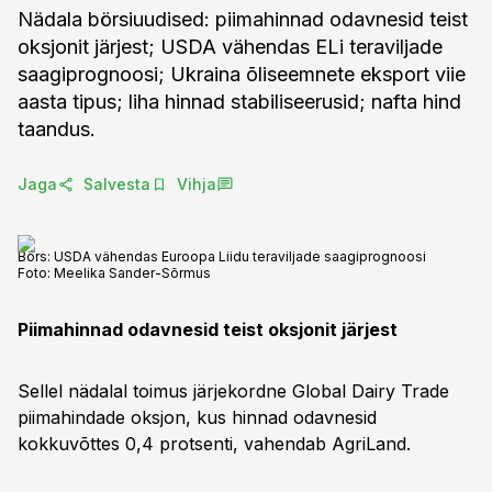
Nädala börsiuudised: piimahinnad odavnesid teist
oksjonit järjest; USDA vähendas ELi teraviljade
saagiprognoosi; Ukraina õliseemnete eksport viie
aasta tipus; liha hinnad stabiliseerusid; nafta hind
taandus.
Jaga
Salvesta
Vihja
Börs: USDA vähendas Euroopa Liidu teraviljade saagiprognoosi
Foto:
Meelika Sander-Sõrmus
Piimahinnad odavnesid teist oksjonit järjest
Sellel nädalal toimus järjekordne Global Dairy Trade
piimahindade oksjon, kus hinnad odavnesid
kokkuvõttes 0,4 protsenti, vahendab AgriLand.