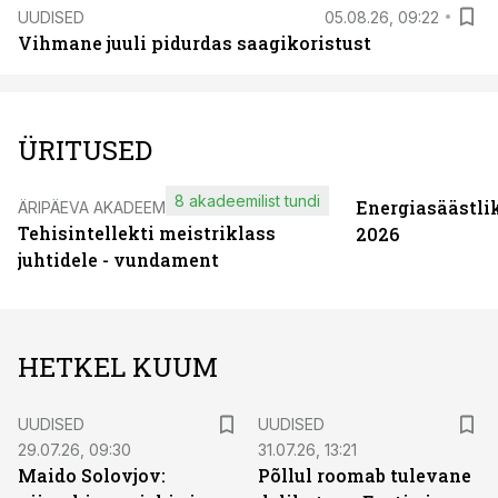
UUDISED
05.08.26, 09:22
Vihmane juuli pidurdas saagikoristust
ÜRITUSED
8 akadeemilist tundi
Energiasäästli
ÄRIPÄEVA AKADEEMIA
Tehisintellekti meistriklass
2026
juhtidele - vundament
HETKEL KUUM
UUDISED
UUDISED
29.07.26, 09:30
31.07.26, 13:21
Maido Solovjov:
Põllul roomab tulevane