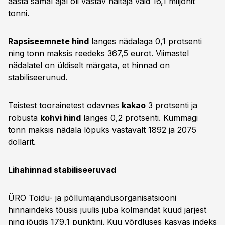
aasta samal ajal oli vastav näitaja vaid 16,1 miljonit
tonni.
Rapsiseemnete hind
langes nädalaga 0,1 protsenti
ning tonn maksis reedeks 367,5 eurot. Viimastel
nädalatel on üldiselt märgata, et hinnad on
stabiliseerunud.
Teistest toorainetest odavnes
kakao
3 protsenti ja
robusta
kohvi hind
langes 0,2 protsenti. Kummagi
tonn maksis nädala lõpuks vastavalt 1892 ja 2075
dollarit.
Lihahinnad stabiliseeruvad
ÜRO Toidu- ja põllumajandusorganisatsiooni
hinnaindeks tõusis juulis juba kolmandat kuud järjest
ning jõudis 179,1 punktini. Kuu võrdluses kasvas indeks