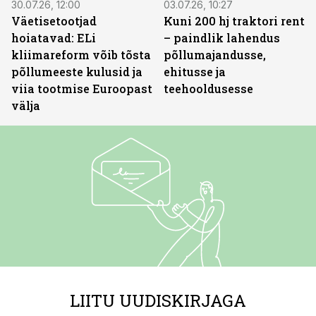
30.07.26, 12:00
03.07.26, 10:27
Väetisetootjad
Kuni 200 hj traktori rent
hoiatavad: ELi
– paindlik lahendus
kliimareform võib tõsta
põllumajandusse,
põllumeeste kulusid ja
ehitusse ja
viia tootmise Euroopast
teehooldusesse
välja
LIITU UUDISKIRJAGA