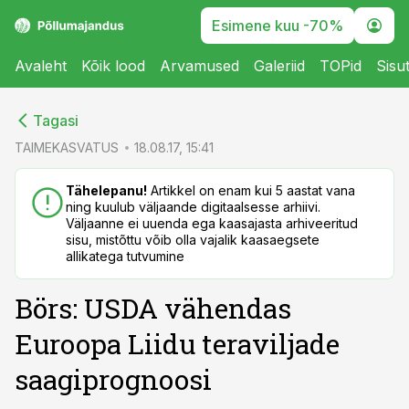
Esimene kuu -70%
Avaleht
Kõik lood
Arvamused
Galeriid
TOPid
Sisu
cebook
cebook
Tagasi
Twitter)
Twitter)
TAIMEKASVATUS
18.08.17, 15:41
kedIn
kedIn
Tähelepanu!
Artikkel on enam kui 5 aastat vana
ning kuulub väljaande digitaalsesse arhiivi.
ail
ail
Väljaanne ei uuenda ega kaasajasta arhiveeritud
sisu, mistõttu võib olla vajalik kaasaegsete
k
k
allikatega tutvumine
Börs: USDA vähendas
Euroopa Liidu teraviljade
saagiprognoosi