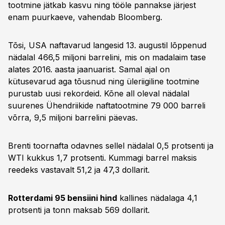
tootmine jätkab kasvu ning tööle pannakse järjest
enam puurkaeve, vahendab Bloomberg.
Tõsi, USA naftavarud langesid 13. augustil lõppenud
nädalal 466,5 miljoni barrelini, mis on madalaim tase
alates 2016. aasta jaanuarist. Samal ajal on
kütusevarud aga tõusnud ning üleriigiline tootmine
purustab uusi rekordeid. Kõne all oleval nädalal
suurenes Ühendriikide naftatootmine 79 000 barreli
võrra, 9,5 miljoni barrelini päevas.
Brenti toornafta odavnes sellel nädalal 0,5 protsenti ja
WTI kukkus 1,7 protsenti. Kummagi barrel maksis
reedeks vastavalt 51,2 ja 47,3 dollarit.
Rotterdami 95 bensiini hind
kallines nädalaga 4,1
protsenti ja tonn maksab 569 dollarit.