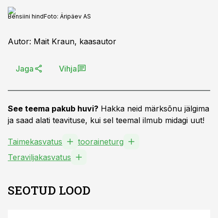
Bensiini hind
Foto:
Äripäev AS
Autor: Mait Kraun, kaasautor
Jaga
Vihja
See teema pakub huvi?
Hakka neid märksõnu jälgima
ja saad alati teavituse, kui sel teemal ilmub midagi uut!
Taimekasvatus
tooraineturg
Teraviljakasvatus
SEOTUD LOOD
ST