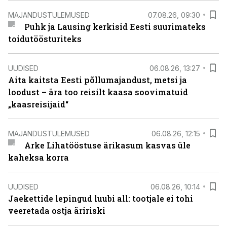
MAJANDUSTULEMUSED
07.08.26, 09:30
Puhk ja Lausing kerkisid Eesti suurimateks
toidutöösturiteks
UUDISED
06.08.26, 13:27
Aita kaitsta Eesti põllumajandust, metsi ja
loodust – ära too reisilt kaasa soovimatuid
„kaasreisijaid“
MAJANDUSTULEMUSED
06.08.26, 12:15
Arke Lihatööstuse ärikasum kasvas üle
kaheksa korra
UUDISED
06.08.26, 10:14
Jaekettide lepingud luubi all: tootjale ei tohi
veeretada ostja äririski