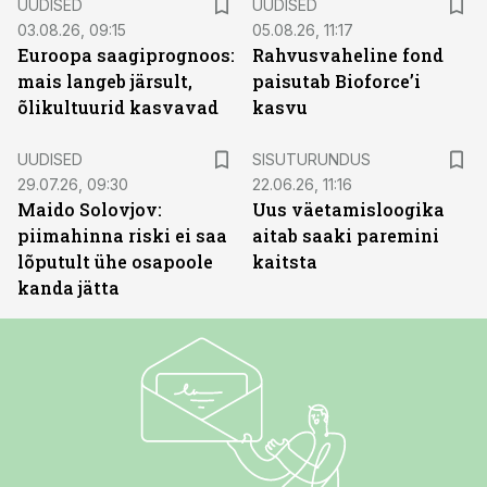
UUDISED
UUDISED
03.08.26, 09:15
05.08.26, 11:17
Euroopa saagiprognoos:
Rahvusvaheline fond
mais langeb järsult,
paisutab Bioforce’i
õlikultuurid kasvavad
kasvu
ST
UUDISED
SISUTURUNDUS
29.07.26, 09:30
22.06.26, 11:16
Maido Solovjov:
Uus väetamisloogika
piimahinna riski ei saa
aitab saaki paremini
lõputult ühe osapoole
kaitsta
kanda jätta