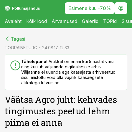
Esimene kuu -70%
Avaleht
Kõik lood
Arvamused
Galeriid
TOPid
Sisu
cebook
cebook
Tagasi
Twitter)
Twitter)
TOORAINETURG
24.08.17, 12:33
kedIn
kedIn
Tähelepanu!
Artikkel on enam kui 5 aastat vana
ning kuulub väljaande digitaalsesse arhiivi.
ail
ail
Väljaanne ei uuenda ega kaasajasta arhiveeritud
sisu, mistõttu võib olla vajalik kaasaegsete
k
k
allikatega tutvumine
Väätsa Agro juht: kehvades
tingimustes peetud lehm
piima ei anna