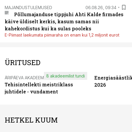
MAJANDUSTULEMUSED
06.08.26, 09:34
Põllumajanduse tippjuhi Ahti Kalde firmades
käive üldiselt kerkis, kasum samas nii
kahekordistus kui ka sulas pooleks
E-Piimast laekumata piimaraha on enam kui 1,2 miljonit eurot
ÜRITUSED
8 akadeemilist tundi
Energiasäästli
ÄRIPÄEVA AKADEEMIA
Tehisintellekti meistriklass
2026
juhtidele - vundament
HETKEL KUUM