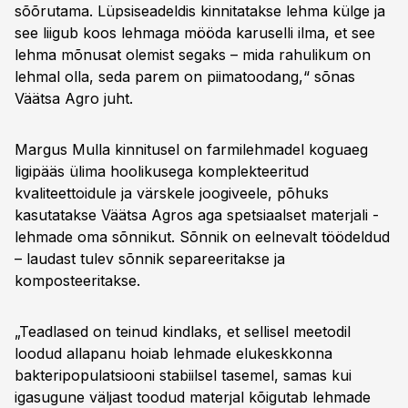
sõõrutama. Lüpsiseadeldis kinnitatakse lehma külge ja
see liigub koos lehmaga mööda karuselli ilma, et see
lehma mõnusat olemist segaks – mida rahulikum on
lehmal olla, seda parem on piimatoodang,“ sõnas
Väätsa Agro juht.
Margus Mulla kinnitusel on farmilehmadel koguaeg
ligipääs ülima hoolikusega komplekteeritud
kvaliteettoidule ja värskele joogiveele, põhuks
kasutatakse Väätsa Agros aga spetsiaalset materjali -
lehmade oma sõnnikut. Sõnnik on eelnevalt töödeldud
– laudast tulev sõnnik separeeritakse ja
komposteeritakse.
„Teadlased on teinud kindlaks, et sellisel meetodil
loodud allapanu hoiab lehmade elukeskkonna
bakteripopulatsiooni stabiilsel tasemel, samas kui
igasugune väljast toodud materjal kõigutab lehmade