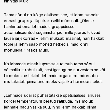
kinnitas Muld.
Tema sõnul on kõige olulisem see, et lehm tunneks
ennast grupis ja lüpsikarusellil mõnusalt. „Oleme
hankinud oma lehmadele gruppidesse
automatiseeritud sügamisharjad, mille juures tekivad
lausa järjekorrad – lehm müksab masinat, hari hakkab
tööle ja lehm saab mõned hetked silmad kinni
mõnuleda,“ rääkis Muld.
Ka lehmade minek lüpsmisele toimub tema sõnul
võimalikult rahulikult, sest igasugune survestamine või
hirmutamine tekitab lehmade organismis adrenaliini,
mis takistab piima andmiseks vajaliku hormooni teket.
„Lehmade udarat puhastatakse spetsiaalses lahuses
kõrgel temperatuuril pestud rätikuga, mis mõjub
lehmale nagu vasika suu, ning lehm hakkab piima