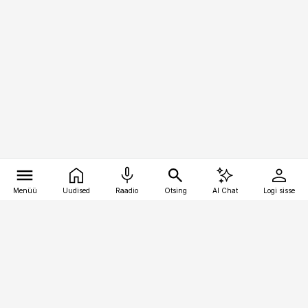
Menüü
Uudised
Raadio
Otsing
AI Chat
Logi sisse
Vana-Lõuna 39/1, 19094 Tallinn
(+372) 667 0111
pollumajandus@pollumajandus.ee