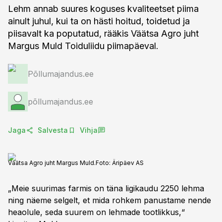
Lehm annab suures koguses kvaliteetset piima
ainult juhul, kui ta on hästi hoitud, toidetud ja
piisavalt ka poputatud, rääkis Väätsa Agro juht
Margus Muld Toiduliidu piimapäeval.
Põllumajandus.ee
põllumajandus.ee
Jaga
Salvesta
Vihja
Väätsa Agro juht Margus Muld.
Foto:
Äripäev AS
„Meie suurimas farmis on täna ligikaudu 2250 lehma
ning näeme selgelt, et mida rohkem panustame nende
heaolule, seda suurem on lehmade tootlikkus,“