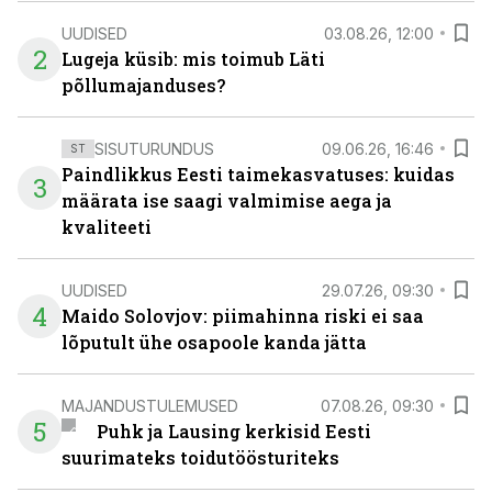
UUDISED
03.08.26, 12:00
2
Lugeja küsib: mis toimub Läti
põllumajanduses?
SISUTURUNDUS
09.06.26, 16:46
ST
Paindlikkus Eesti taimekasvatuses: kuidas
3
määrata ise saagi valmimise aega ja
kvaliteeti
UUDISED
29.07.26, 09:30
4
Maido Solovjov: piimahinna riski ei saa
lõputult ühe osapoole kanda jätta
MAJANDUSTULEMUSED
07.08.26, 09:30
5
Puhk ja Lausing kerkisid Eesti
suurimateks toidutöösturiteks