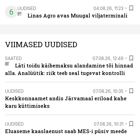
UUDISED
04.08.26, 11:23
6
Linas Agro avas Muugal viljaterminali
VIIMASED UUDISED
SAATED
07.08.26, 12:49
Läti toidu käibemaksu alandamine tõi hinnad
alla. Analüütik: riik teeb seal tugevat kontrolli
UUDISED
07.08.26, 10:35
Keskkonnaamet andis Järvamaal eriload kahe
karu küttimiseks
UUDISED
07.08.26, 10:31
Eluaseme kaaslaenust saab MES-i püsiv meede