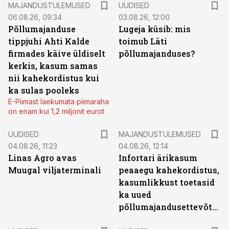
MAJANDUSTULEMUSED
UUDISED
06.08.26, 09:34
03.08.26, 12:00
Põllumajanduse
Lugeja küsib: mis
tippjuhi Ahti Kalde
toimub Läti
firmades käive üldiselt
põllumajanduses?
kerkis, kasum samas
nii kahekordistus kui
ka sulas pooleks
E-Piimast laekumata piimaraha
on enam kui 1,2 miljonit eurot
UUDISED
MAJANDUSTULEMUSED
04.08.26, 11:23
04.08.26, 12:14
Linas Agro avas
Infortari ärikasum
Muugal viljaterminali
peaaegu kahekordistus,
kasumlikkust toetasid
ka uued
põllumajandusettevõtted