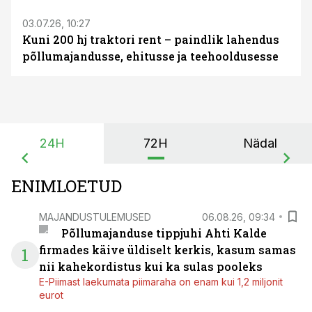
03.07.26, 10:27
Kuni 200 hj traktori rent – paindlik lahendus
põllumajandusse, ehitusse ja teehooldusesse
24H
72H
Nädal
ENIMLOETUD
MAJANDUSTULEMUSED
06.08.26, 09:34
Põllumajanduse tippjuhi Ahti Kalde
firmades käive üldiselt kerkis, kasum samas
1
nii kahekordistus kui ka sulas pooleks
E-Piimast laekumata piimaraha on enam kui 1,2 miljonit
eurot