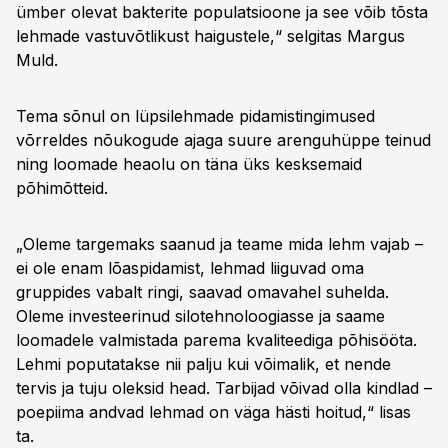
ümber olevat bakterite populatsioone ja see võib tõsta
lehmade vastuvõtlikust haigustele,“ selgitas Margus
Muld.
Tema sõnul on lüpsilehmade pidamistingimused
võrreldes nõukogude ajaga suure arenguhüppe teinud
ning loomade heaolu on täna üks kesksemaid
põhimõtteid.
„Oleme targemaks saanud ja teame mida lehm vajab –
ei ole enam lõaspidamist, lehmad liiguvad oma
gruppides vabalt ringi, saavad omavahel suhelda.
Oleme investeerinud silotehnoloogiasse ja saame
loomadele valmistada parema kvaliteediga põhisööta.
Lehmi poputatakse nii palju kui võimalik, et nende
tervis ja tuju oleksid head. Tarbijad võivad olla kindlad –
poepiima andvad lehmad on väga hästi hoitud,“ lisas
ta.