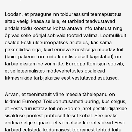
Loodan, et praegune nn toidurassismi teemapüstitus
aitab veelgi kaasa sellele, et tarbijad teadvustavad
endale toidu koostise kohta antava info tähtsust ning
õpivad selle põhjal sobivaid tooteid valima. Loomulikult
osaleb Eesti üleeuroopalises arutelus, kas sama
pakendidisainiga, kuid erineva koostisega müüdav toit
(kuigi pakendil on toidu koostis ausalt kajastatud) on
tarbija eksitamine või mitte. Euroopa Komisjon soovib,
et selleteemalistes mõttevahetustes osaleksid
liikmesriikide tarbijakaitse eest vastutavad asutused.
Arvan, et teenimatult vähe meedia tähelepanu on
leidnud Euroopa Toiduohutusameti uuring, kus selgus,
et Eestis turustatav toit on Soome järel pestitsiidijääkide
sisalduse poolest puhtuselt teisel kohal. See peaks
andma selge signaali, et võimaluse korral võiksid Eesti
tarbijad eelistada kodumaisest toorainest tehtud toitu.