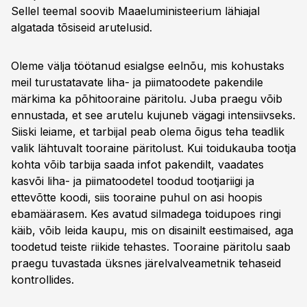
Sellel teemal soovib Maaeluministeerium lähiajal
algatada tõsiseid arutelusid.
Oleme välja töötanud esialgse eelnõu, mis kohustaks
meil turustatavate liha- ja piimatoodete pakendile
märkima ka põhitooraine päritolu. Juba praegu võib
ennustada, et see arutelu kujuneb vägagi intensiivseks.
Siiski leiame, et tarbijal peab olema õigus teha teadlik
valik lähtuvalt tooraine päritolust. Kui toidukauba tootja
kohta võib tarbija saada infot pakendilt, vaadates
kasvõi liha- ja piimatoodetel toodud tootjariigi ja
ettevõtte koodi, siis tooraine puhul on asi hoopis
ebamäärasem. Kes avatud silmadega toidupoes ringi
käib, võib leida kaupu, mis on disainilt eestimaised, aga
toodetud teiste riikide tehastes. Tooraine päritolu saab
praegu tuvastada üksnes järelvalveametnik tehaseid
kontrollides.