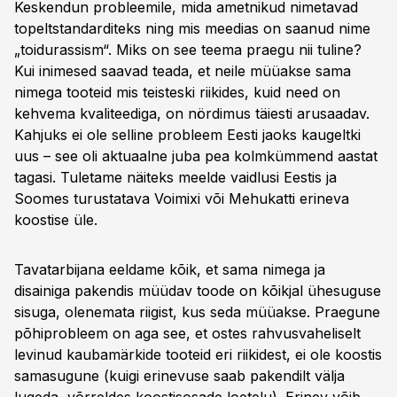
Keskendun probleemile, mida ametnikud nimetavad
topeltstandarditeks ning mis meedias on saanud nime
„toidurassism“. Miks on see teema praegu nii tuline?
Kui inimesed saavad teada, et neile müüakse sama
nimega tooteid mis teisteski riikides, kuid need on
kehvema kvaliteediga, on nördimus täiesti arusaadav.
Kahjuks ei ole selline probleem Eesti jaoks kaugeltki
uus – see oli aktuaalne juba pea kolmkümmend aastat
tagasi. Tuletame näiteks meelde vaidlusi Eestis ja
Soomes turustatava Voimixi või Mehukatti erineva
koostise üle.
Tavatarbijana eeldame kõik, et sama nimega ja
disainiga pakendis müüdav toode on kõikjal ühesuguse
sisuga, olenemata riigist, kus seda müüakse. Praegune
põhiprobleem on aga see, et ostes rahvusvaheliselt
levinud kaubamärkide tooteid eri riikidest, ei ole koostis
samasugune (kuigi erinevuse saab pakendilt välja