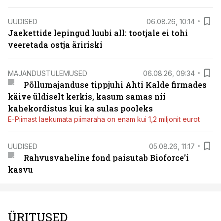
UUDISED
06.08.26, 10:14
Jaekettide lepingud luubi all: tootjale ei tohi
veeretada ostja äririski
MAJANDUSTULEMUSED
06.08.26, 09:34
Põllumajanduse tippjuhi Ahti Kalde firmades
käive üldiselt kerkis, kasum samas nii
kahekordistus kui ka sulas pooleks
E-Piimast laekumata piimaraha on enam kui 1,2 miljonit eurot
UUDISED
05.08.26, 11:17
Rahvusvaheline fond paisutab Bioforce’i
kasvu
ÜRITUSED