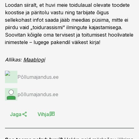
Loodan siiralt, et huvi meie toidulaual olevate toodete
koostise ja päritolu vastu ning tarbijate õigus
sellekohast infot saada jääb meedias püsima, mitte ei
piirdu vaid „toidurassismi“ ilmingute kajastamisega.
Soovitan kõigile oma tervisest ja toitumisest hoolivatele
inimestele – lugege pakendil väikest kirja!
Allikas:
Maablogi
Põllumajandus.ee
põllumajandus.ee
Jaga
Vihja