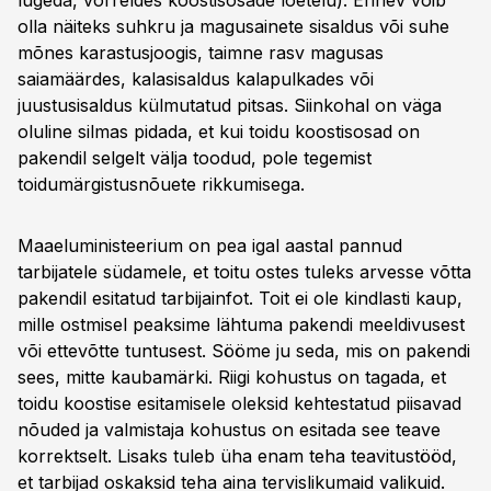
lugeda, võrreldes koostisosade loetelu). Erinev võib
olla näiteks suhkru ja magusainete sisaldus või suhe
mõnes karastusjoogis, taimne rasv magusas
saiamäärdes, kalasisaldus kalapulkades või
juustusisaldus külmutatud pitsas. Siinkohal on väga
oluline silmas pidada, et kui toidu koostisosad on
pakendil selgelt välja toodud, pole tegemist
toidumärgistusnõuete rikkumisega.
Maaeluministeerium on pea igal aastal pannud
tarbijatele südamele, et toitu ostes tuleks arvesse võtta
pakendil esitatud tarbijainfot. Toit ei ole kindlasti kaup,
mille ostmisel peaksime lähtuma pakendi meeldivusest
või ettevõtte tuntusest. Sööme ju seda, mis on pakendi
sees, mitte kaubamärki. Riigi kohustus on tagada, et
toidu koostise esitamisele oleksid kehtestatud piisavad
nõuded ja valmistaja kohustus on esitada see teave
korrektselt. Lisaks tuleb üha enam teha teavitustööd,
et tarbijad oskaksid teha aina tervislikumaid valikuid.