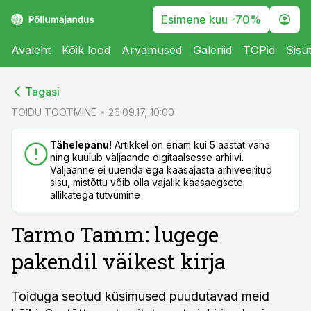
Esimene kuu -70%
Avaleht
Kõik lood
Arvamused
Galeriid
TOPid
Sisu
cebook
cebook
Tagasi
Twitter)
Twitter)
TOIDU TOOTMINE
26.09.17, 10:00
kedIn
kedIn
Tähelepanu!
Artikkel on enam kui 5 aastat vana
ning kuulub väljaande digitaalsesse arhiivi.
ail
ail
Väljaanne ei uuenda ega kaasajasta arhiveeritud
sisu, mistõttu võib olla vajalik kaasaegsete
k
k
allikatega tutvumine
Tarmo Tamm: lugege
pakendil väikest kirja
Toiduga seotud küsimused puudutavad meid