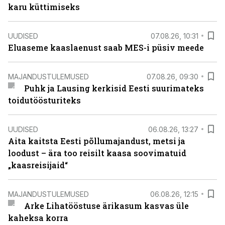
karu küttimiseks
UUDISED
07.08.26, 10:31
Eluaseme kaaslaenust saab MES-i püsiv meede
MAJANDUSTULEMUSED
07.08.26, 09:30
Puhk ja Lausing kerkisid Eesti suurimateks
toidutöösturiteks
UUDISED
06.08.26, 13:27
Aita kaitsta Eesti põllumajandust, metsi ja
loodust – ära too reisilt kaasa soovimatuid
„kaasreisijaid“
MAJANDUSTULEMUSED
06.08.26, 12:15
Arke Lihatööstuse ärikasum kasvas üle
kaheksa korra