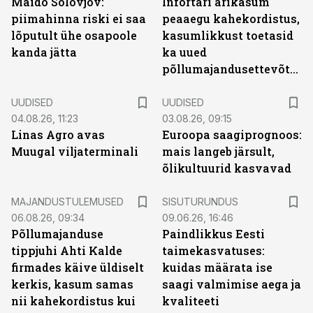
Maido Solovjov:
Infortari ärikasum
piimahinna riski ei saa
peaaegu kahekordistus,
lõputult ühe osapoole
kasumlikkust toetasid
kanda jätta
ka uued
põllumajandusettevõtted
UUDISED
UUDISED
04.08.26, 11:23
03.08.26, 09:15
Linas Agro avas
Euroopa saagiprognoos:
Muugal viljaterminali
mais langeb järsult,
õlikultuurid kasvavad
ST
MAJANDUSTULEMUSED
SISUTURUNDUS
06.08.26, 09:34
09.06.26, 16:46
Põllumajanduse
Paindlikkus Eesti
tippjuhi Ahti Kalde
taimekasvatuses:
firmades käive üldiselt
kuidas määrata ise
kerkis, kasum samas
saagi valmimise aega ja
nii kahekordistus kui
kvaliteeti