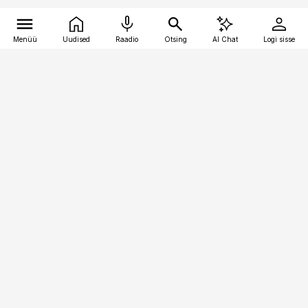
Menüü
Uudised
Raadio
Otsing
AI Chat
Logi sisse
Vana-Lõuna 39/1, 19094 Tallinn
(+372) 667 0111
pollumajandus@pollumajandus.ee
Telli
Reklaam
Firmast
Sisu kasutamisõigused
Ajakirjaniku
eetikakoodeks
Üldtingimused
Privaatsustingimused
Küpsiste poliitika
KKK
Eesti Meediaettevõtete
Eelistuste haldamine