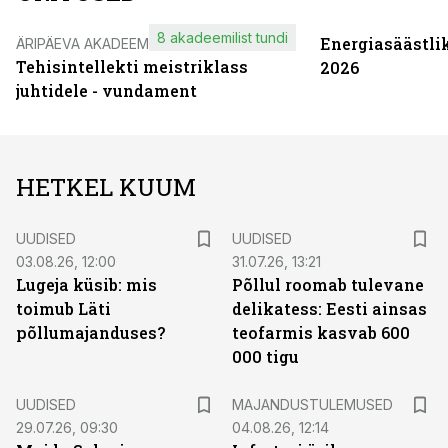
8 akadeemilist tundi
Energiasäästli
ÄRIPÄEVA AKADEEMIA
Tehisintellekti meistriklass
2026
juhtidele - vundament
HETKEL KUUM
UUDISED
UUDISED
03.08.26, 12:00
31.07.26, 13:21
Lugeja küsib: mis
Põllul roomab tulevane
toimub Läti
delikatess: Eesti ainsas
põllumajanduses?
teofarmis kasvab 600
000 tigu
UUDISED
MAJANDUSTULEMUSED
29.07.26, 09:30
04.08.26, 12:14