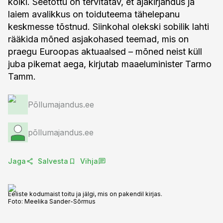
kõiki. Seetõttu on tervitatav, et ajakirjandus ja
laiem avalikkus on toiduteema tähelepanu
keskmesse tõstnud. Siinkohal olekski sobilik lahti
rääkida mõned asjakohased teemad, mis on
praegu Euroopas aktuaalsed – mõned neist küll
juba pikemat aega, kirjutab maaeluminister Tarmo
Tamm.
Põllumajandus.ee
põllumajandus.ee
Jaga
Salvesta
Vihja
Eeliste kodumaist toitu ja jälgi, mis on pakendil kirjas.
Foto:
Meelika Sander-Sõrmus