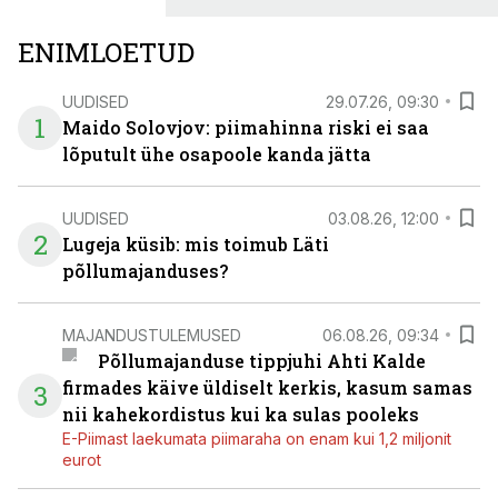
ENIMLOETUD
UUDISED
29.07.26, 09:30
1
Maido Solovjov: piimahinna riski ei saa
lõputult ühe osapoole kanda jätta
UUDISED
03.08.26, 12:00
2
Lugeja küsib: mis toimub Läti
põllumajanduses?
MAJANDUSTULEMUSED
06.08.26, 09:34
Põllumajanduse tippjuhi Ahti Kalde
firmades käive üldiselt kerkis, kasum samas
3
nii kahekordistus kui ka sulas pooleks
E-Piimast laekumata piimaraha on enam kui 1,2 miljonit
eurot