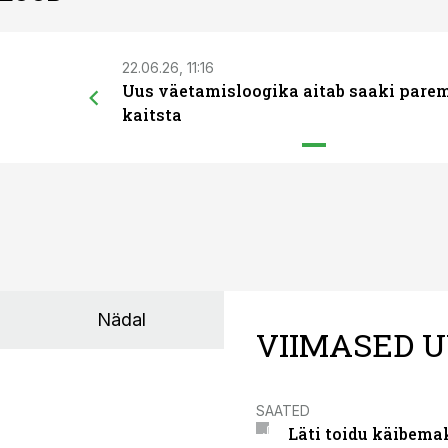
22.06.26, 11:16
Uus väetamisloogika aitab saaki pare
kaitsta
Nädal
VIIMASED U
SAATED
Läti toidu käibema