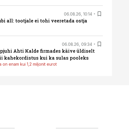
06.08.26, 10:14
i all: tootjale ei tohi veeretada ostja
06.08.26, 09:34
pjuhi Ahti Kalde firmades käive üldiselt
i kahekordistus kui ka sulas pooleks
 on enam kui 1,2 miljonit eurot