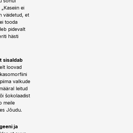
u sõnul
„Kaseiin ei
 väidetud, et
ei tooda
leb pidevalt
iti hästi
t sisaldab
elt loovad
 kasomorfiini
apiima valkude
määral leitud
õi šokolaadist
b meile
tles Jõudu.
geeni ja