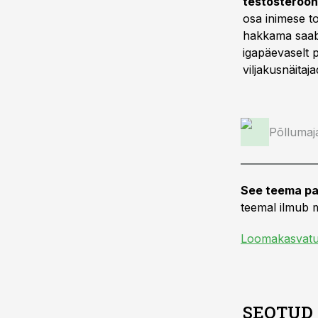
testosterooni
osa inimese t
hakkama saab.
igapäevaselt p
viljakusnäitaj
Põllumaj
See teema pa
teemal ilmub m
Loomakasvat
SEOTUD