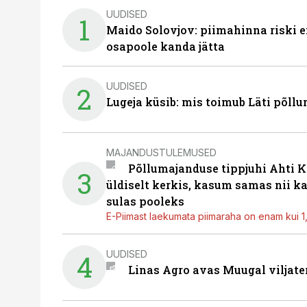
UUDISED
1
Maido Solovjov: piimahinna riski ei
osapoole kanda jätta
UUDISED
2
Lugeja küsib: mis toimub Läti põll
MAJANDUSTULEMUSED
Põllumajanduse tippjuhi Ahti K
3
üldiselt kerkis, kasum samas nii k
sulas pooleks
E-Piimast laekumata piimaraha on enam kui 1,2
UUDISED
4
Linas Agro avas Muugal viljate