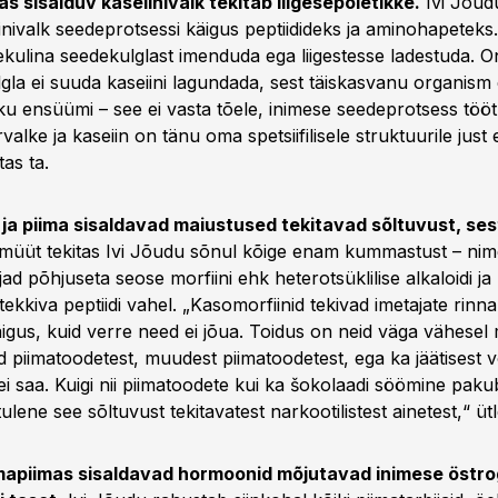
as sisalduv kaseiinivalk tekitab liigesepõletikke.
Ivi Jõud
nivalk seedeprotsessi käigus peptiidideks ja aminohapeteks. 
ekulina seedekulglast imenduda ega liigestesse ladestuda. On
gla ei suuda kaseiini lagundada, sest täiskasvanu organism 
kku ensüümi – see ei vasta tõele, inimese seedeprotsess tööt
alke ja kaseiin on tänu oma spetsiifilisele struktuurile just er
tas ta.
 ja piima sisaldavad maiustused tekitavad sõltuvust, ses
üüt tekitas Ivi Jõudu sõnul kõige enam kummastust – nim
gijad põhjuseta seose morfiini ehk heterotsüklilise alkaloidi ja
 tekkiva peptiidi vahel. „Kasomorfiinid tekivad imetajate rinn
igus, kuid verre need ei jõua. Toidus on neid väga vähesel 
 piimatoodetest, muudest piimatoodetest, ega ka jäätisest v
i saa. Kuigi nii piimatoodete kui ka šokolaadi söömine paku
tulene see sõltuvust tekitavatest narkootilistest ainetest,“ ü
mapiimas sisaldavad hormoonid mõjutavad inimese östro