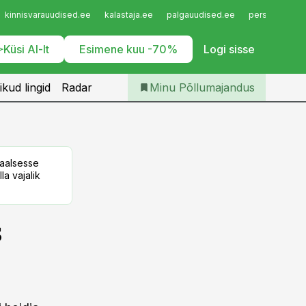
Iseteenindus
kinnisvarauudised.ee
kalastaja.ee
palgauudised.ee
personaliuudi
Telli Põllumajandus
Küsi AI-lt
Esimene kuu -70%
Logi sisse
ikud lingid
Radar
Minu Põllumajandus
taalsesse
la vajalik
s