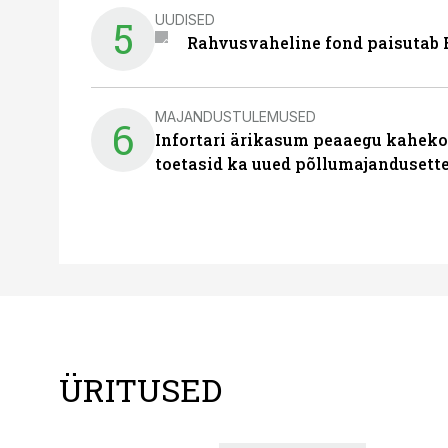
UUDISED
5
Rahvusvaheline fond paisutab B
MAJANDUSTULEMUSED
6
Infortari ärikasum peaaegu kaheko
toetasid ka uued põllumajandusett
ÜRITUSED