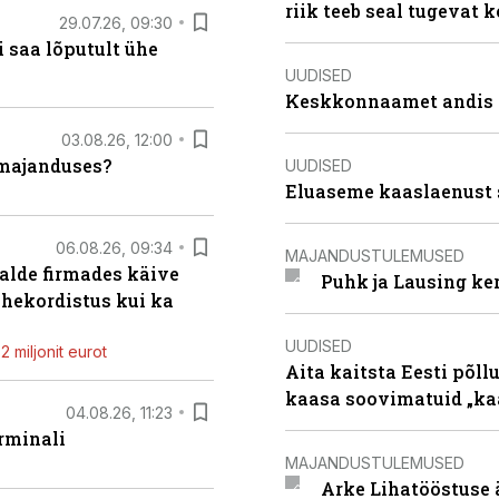
riik teeb seal tugevat k
29.07.26, 09:30
 saa lõputult ühe
UUDISED
Keskkonnaamet andis J
03.08.26, 12:00
umajanduses?
UUDISED
Eluaseme kaaslaenust 
06.08.26, 09:34
MAJANDUSTULEMUSED
alde firmades käive
Puhk ja Lausing ke
ahekordistus kui ka
UUDISED
 miljonit eurot
Aita kaitsta Eesti põllu
kaasa soovimatuid „kaa
04.08.26, 11:23
rminali
MAJANDUSTULEMUSED
Arke Lihatööstuse 