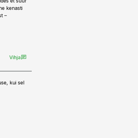
ldes et suur
ne kenasti
t –
Vihja
se, kui sel