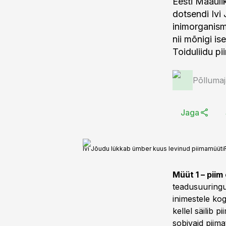
Eesti Maaüli
dotsendi Ivi
inimorganismi
nii mõnigi i
Toiduliidu p
Põlluma
Jaga
Ivi Jõudu lükkab ümber kuus levinud piimamüüti
Müüt 1 – piim 
teadusuuringud
inimestele kog
kellel säilib 
sobivaid piima