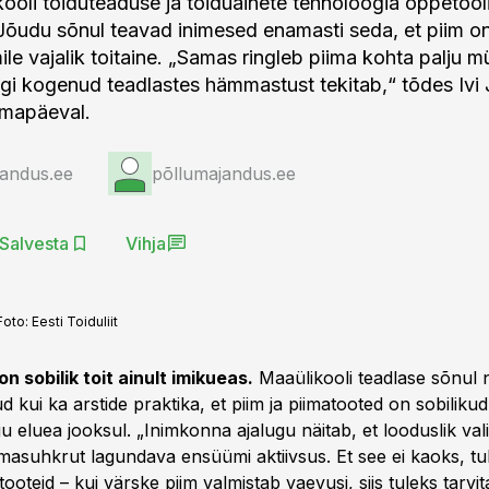
kooli toiduteaduse ja toiduainete tehnoloogia õppetooli
 Jõudu sõnul teavad inimesed enamasti seda, et piim o
le vajalik toitaine. „Samas ringleb piima kohta palju mü
segi kogenud teadlastes hämmastust tekitab,“ tõdes Ivi
iimapäeval.
jandus.ee
põllumajandus.ee
Salvesta
Vihja
Foto:
Eesti Toiduliit
on sobilik toit ainult imikueas.
Maaülikooli teadlase sõnul n
 kui ka arstide praktika, et piim ja piimatooted on sobilikud
u eluea jooksul. „Inimkonna ajalugu näitab, et looduslik val
piimasuhkrut lagundava ensüümi aktiivsus. Et see ei kaoks, t
tooteid – kui värske piim valmistab vaevusi, siis tuleks tarvi