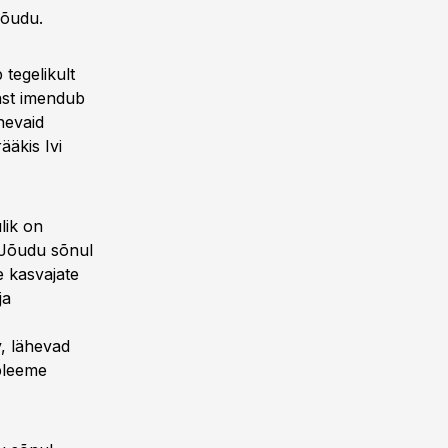
Jõudu.
tegelikult
mast imendub
nevaid
ääkis Ivi
lik on
i Jõudu sõnul
e kasvajate
ja
, lähevad
obleeme