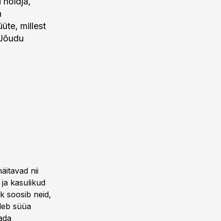
 hoidja,
n
üte, millest
 Jõudu
äitavad nii
 ja kasulikud
ik soosib neid,
uleb süüa
tada