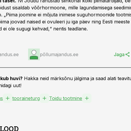
 taset.
Ivi Jõudu rahustab siinkohal kõiki piimatarbijaid, öe
oidust sisaldab võõrhormoone, mille lagundamisega seedimi
 „Piima joomine ei mõjuta inimese suguhormoonide tootmis
iima joovad naised ei ovuleeri ju iga päev ning Eesti meeste
ad ei ole sugugi kehvad,“ nentis teadlane.
andus.ee
põllumajandus.ee
Jaga
kub huvi?
Hakka neid märksõnu jälgima ja saad alati teavitu
idagi uut!
us
tooraineturg
Toidu tootmine
 LOOD