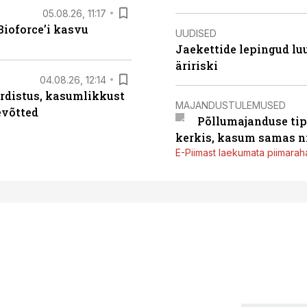
05.08.26, 11:17
ioforce’i kasvu
UUDISED
Jaekettide lepingud luub
äririski
04.08.26, 12:14
rdistus, kasumlikkust
MAJANDUSTULEMUSED
evõtted
Põllumajanduse tip
kerkis, kasum samas ni
E-Piimast laekumata piimaraha