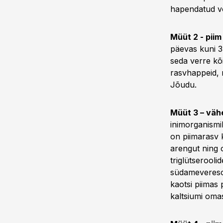
hapendatud võ
Müüt 2 - piim
päevas kuni 35
seda verre kõi
rasvhappeid, m
Jõudu.
Müüt 3 – väh
inimorganismil
on piimarasv 
arengut ning o
triglütserooli
südameveresoo
kaotsi piimas
kaltsiumi oma