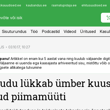
tikauudised.ee
kaubandus.ee
raamatupidaja.ee
ehitusuudised.ee
Infopank
Radar
Sisuturundus
Töö
Podcastid
Videod
Üritused
Kasul
US
03.10.17, 10:27
panu!
Artikkel on enam kui 5 aastat vana ning kuulub väljaande digi
. Väljaanne ei uuenda ega kaasajasta arhiveeritud sisu, mistõttu võib ol
sete allikatega tutvumine
õudu lükkab ümber kuu
ud piimamüüti