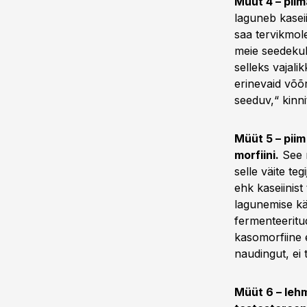
Müüt 4 – piim
laguneb kaseii
saa tervikmol
meie seedekul
selleks vajali
erinevaid võõrv
seeduv,“ kinni
Müüt 5 – piim
morfiini.
See m
selle väite te
ehk kaseiinist
lagunemise kä
fermenteeritud
kasomorfiine e
naudingut, ei 
Müüt 6 – leh