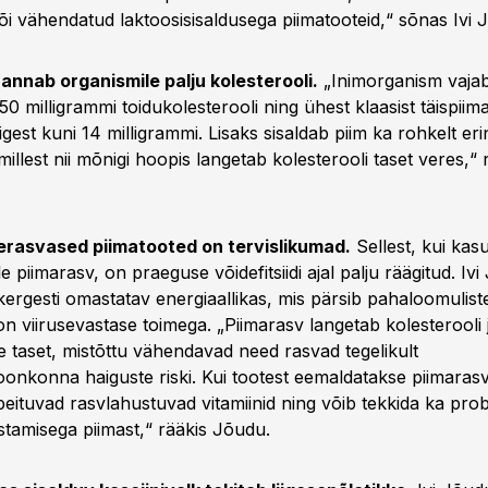
i vähendatud laktoosisisaldusega piimatooteid,“ sõnas Ivi 
 annab organismile palju kolesterooli.
„Inimorganism vajab 
0 milligrammi toidukolesterooli ning ühest klaasist täispii
gest kuni 14 milligrammi. Lisaks sisaldab piim ka rohkelt eri
illest nii mõnigi hoopis langetab kolesterooli taset veres,“ r
erasvased piimatooted on tervislikumad.
Sellest, kui kasu
e piimarasv, on praeguse võidefitsiidi ajal palju räägitud. Iv
kergesti omastatav energiaallikas, mis pärsib pahaloomulist
n viirusevastase toimega. „Piimarasv langetab kolesterooli 
de taset, mistõttu vähendavad need rasvad tegelikult
nkonna haiguste riski. Kui tootest eemaldatakse piimarasv
 peituvad rasvlahustuvad vitamiinid ning võib tekkida ka pr
stamisega piimast,“ rääkis Jõudu.