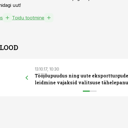
idagi uut!
us
Toidu tootmine
 LOOD
13.10.17, 10:30
Tööjõupuudus ning uute eksportturgud
leidmine vajaksid valitsuse tähelepan