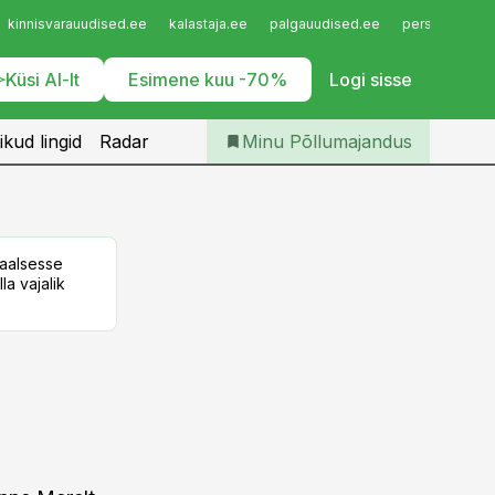
Iseteenindus
kinnisvarauudised.ee
kalastaja.ee
palgauudised.ee
personaliuudi
Telli Põllumajandus
Küsi AI-lt
Esimene kuu -70%
Logi sisse
ikud lingid
Radar
Minu Põllumajandus
taalsesse
la vajalik