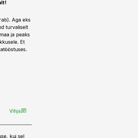
lt!
erab). Aga eks
d turvaliselt
usmaa ja peaks
kusele. Et
hatööstuses.
Vihja
se, kui sel