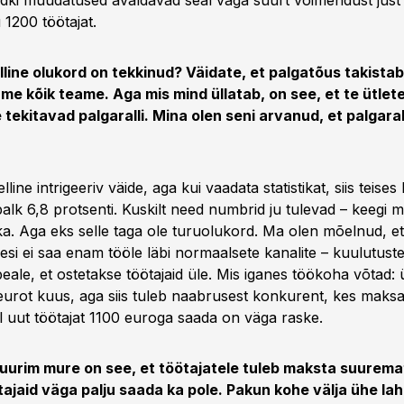
dki muudatused avaldavad seal väga suurt võimendust just 
 1200 töötajat.
selline olukord on tekkinud? Väidate, et palgatõus takista
me kõik teame. Aga mis mind üllatab, on see, et te ütlete
 tekitavad palgaralli. Mina olen seni arvanud, et palgarall
line intrigeeriv väide, aga kui vaadata statistikat, siis teises 
alk 6,8 protsenti. Kuskilt need numbrid ju tulevad – keegi 
a. Aga eks selle taga ole turuolukord. Ma olen mõelnud, et
imesi ei saa enam tööle läbi normaalsete kanalite – kuulutus
eale, et ostetakse töötajaid üle. Mis iganes töökoha võtad: 
eurot kuus, aga siis tuleb naabrusest konkurent, kes maks
l uut töötajat 1100 euroga saada on väga raske.
uurim mure on see, et töötajatele tuleb maksta suuremat
tajaid väga palju saada ka pole. Pakun kohe välja ühe la