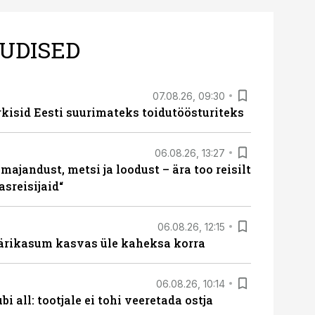
UDISED
07.08.26, 09:30
rkisid Eesti suurimateks toidutöösturiteks
06.08.26, 13:27
majandust, metsi ja loodust – ära too reisilt
sreisijaid“
06.08.26, 12:15
ärikasum kasvas üle kaheksa korra
06.08.26, 10:14
i all: tootjale ei tohi veeretada ostja