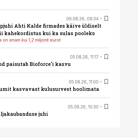
06.08.26, 09:34
pjuhi Ahti Kalde firmades käive üldiselt
i kahekordistus kui ka sulas pooleks
 on enam kui 1,2 miljonit eurot
05.08.26, 11:17
d paisutab Bioforce’i kasvu
05.08.26, 11:00
umit kasvavast kulusurvest hoolimata
05.08.26, 10:30
ljakaubanduse juhi