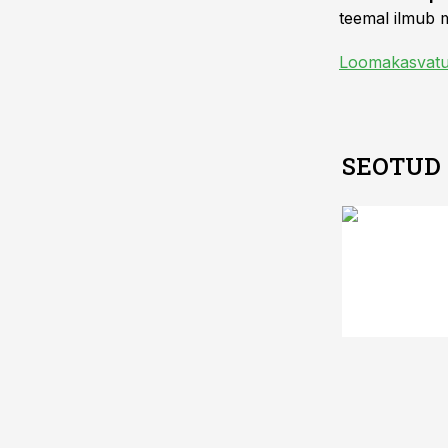
teemal ilmub m
Loomakasvat
SEOTUD