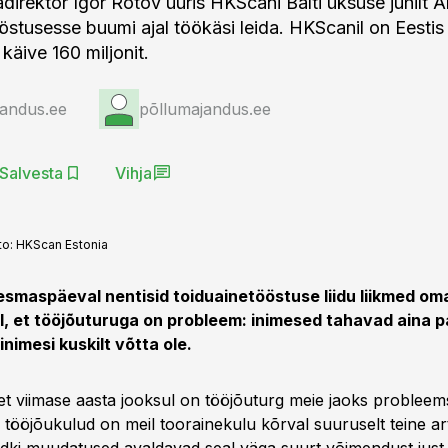
direktor Igor Rõtov uuris HKScani Balti üksuse juhilt 
ööstusesse buumi ajal töökäsi leida. HKScanil on Eestis
 käive 160 miljonit.
jandus.ee
põllumajandus.ee
Salvesta
Vihja
to:
HKScan Estonia
esmaspäeval nentisid toiduainetööstuse liidu liikmed om
l, et tööjõuturuga on probleem: inimesed tahavad aina p
inimesi kuskilt võtta ole.
 et viimase aasta jooksul on tööjõuturg meie jaoks proble
ööjõukulud on meil toorainekulu kõrval suuruselt teine arti