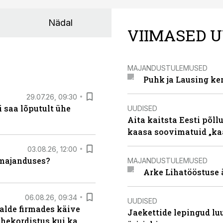
Nädal
VIIMASED U
MAJANDUSTULEMUSED
Puhk ja Lausing ke
29.07.26, 09:30
 saa lõputult ühe
UUDISED
Aita kaitsta Eesti põllu
kaasa soovimatuid „kaa
03.08.26, 12:00
umajanduses?
MAJANDUSTULEMUSED
Arke Lihatööstuse 
06.08.26, 09:34
UUDISED
alde firmades käive
Jaekettide lepingud luub
ahekordistus kui ka