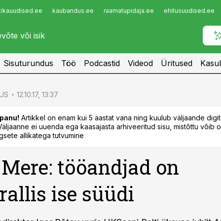
tikauudised.ee
kaubandus.ee
raamatupidaja.ee
ehitusuudised.ee
Infopank
Radar
Sisuturundus
Töö
Podcastid
Videod
Üritused
Kasul
US
12.10.17, 13:37
panu!
Artikkel on enam kui 5 aastat vana ning kuulub väljaande digi
. Väljaanne ei uuenda ega kaasajasta arhiveeritud sisu, mistõttu võib ol
sete allikatega tutvumine
Mere: tööandjad on
rallis ise süüdi