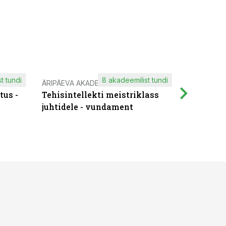
t tundi
8 akadeemilist tundi
ÄRIPÄEVA AKADEEMIA
IT KOOLIT
tus -
Tehisintellekti meistriklass
Muutuste
juhtidele - vundament
praktilis