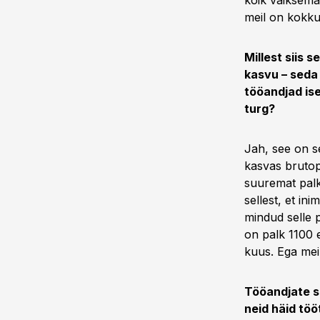
kõik väiksema
meil on kokku
Millest siis 
kasvu – seda 
tööandjad ise
turg?
Jah, see on sel
kasvas brutop
suuremat palk
sellest, et in
mindud selle p
on palk 1100 
kuus. Ega mei
Tööandjate s
neid häid töö