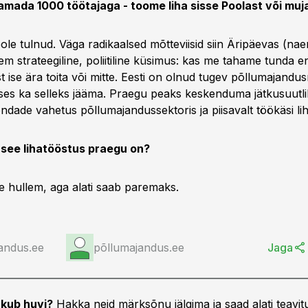
jamada 1000 töötajaga - toome liha sisse Poolast või muja
pole tulnud. Väga radikaalsed mõtteviisid siin Äripäevas (na
m strateegiline, poliitiline küsimus: kas me tahame tunda en
st ise ära toita või mitte. Eesti on olnud tugev põllumajand
s ka selleks jääma. Praegu peaks keskenduma jätkusuutlik
ndade vahetus põllumajandussektoris ja piisavalt töökäsi li
 see lihatööstus praegu on?
ge hullem, aga alati saab paremaks.
andus.ee
põllumajandus.ee
Jaga
kub huvi?
Hakka neid märksõnu jälgima ja saad alati teavitu