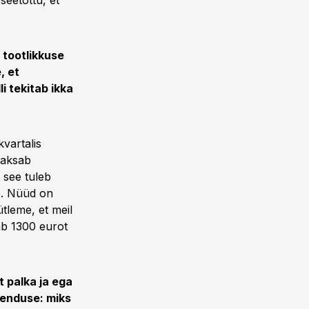
seetõttu, et
b tootlikkuse
, et
i tekitab ikka
kvartalis
maksab
 see tuleb
te. Nüüd on
ütleme, et meil
ab 1300 eurot
 palka ja ega
henduse: miks