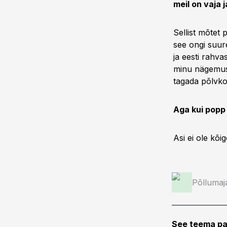
meil on vaja 
Sellist mõtet 
see ongi suure
ja eesti rahva
minu nägemuse
tagada põlvko
Aga kui popp
Asi ei ole kõi
Põllumaj
See teema pa