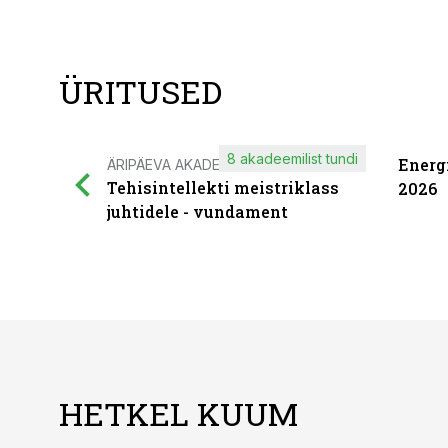
ÜRITUSED
8 akadeemilist tundi
Energ
ÄRIPÄEVA AKADEEMIA
Tehisintellekti meistriklass
2026
juhtidele - vundament
HETKEL KUUM