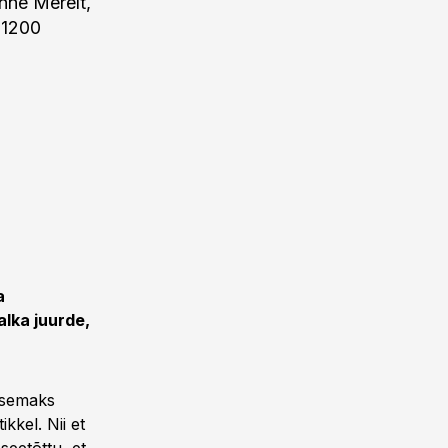
Anne Merelt,
 1200
a
alka juurde,
emsemaks
kkel. Nii et