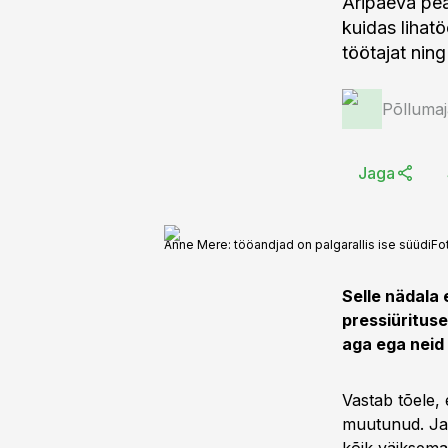
Äripäeva pea
kuidas lihat
töötajat ning
Põlluma
Jaga
Anne Mere: tööandjad on palgarallis ise süüdi
Fo
Selle nädala 
pressiürituse
aga ega neid 
Vastab tõele,
muutunud. Ja t