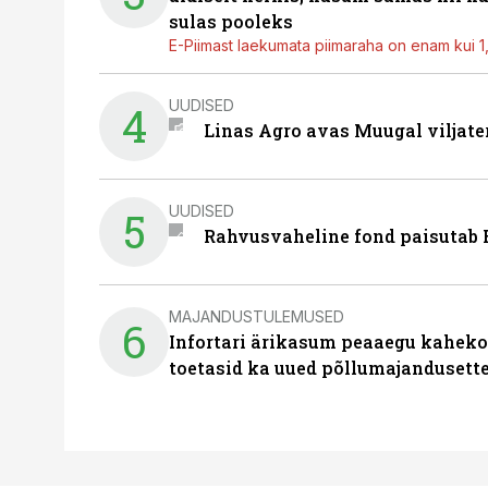
sulas pooleks
E-Piimast laekumata piimaraha on enam kui 1,2
UUDISED
4
Linas Agro avas Muugal viljate
UUDISED
5
Rahvusvaheline fond paisutab B
MAJANDUSTULEMUSED
6
Infortari ärikasum peaaegu kaheko
toetasid ka uued põllumajandusett