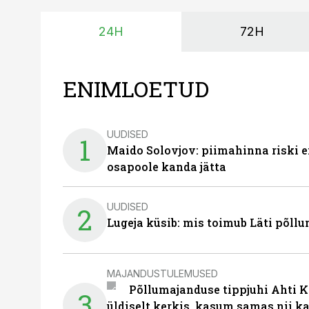
24H
72H
ENIMLOETUD
UUDISED
1
Maido Solovjov: piimahinna riski ei
osapoole kanda jätta
UUDISED
2
Lugeja küsib: mis toimub Läti põll
MAJANDUSTULEMUSED
Põllumajanduse tippjuhi Ahti K
3
üldiselt kerkis, kasum samas nii k