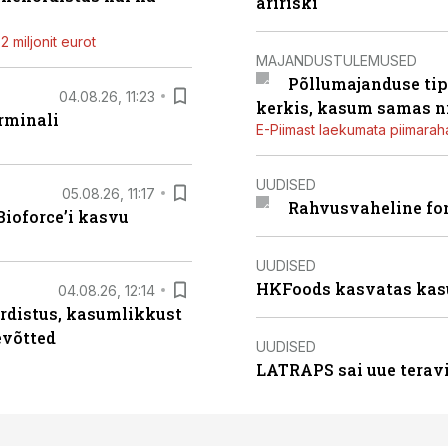
äririski
 miljonit eurot
MAJANDUSTULEMUSED
Põllumajanduse tip
04.08.26, 11:23
kerkis, kasum samas ni
rminali
E-Piimast laekumata piimaraha
UUDISED
05.08.26, 11:17
Rahvusvaheline fon
ioforce’i kasvu
UUDISED
HKFoods kasvatas kas
04.08.26, 12:14
rdistus, kasumlikkust
evõtted
UUDISED
LATRAPS sai uue teravi