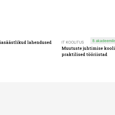
8 akadeemilis
iasäästlikud lahendused
IT KOOLITUS
Muutuste juhtimise kooli
praktilised tööriistad