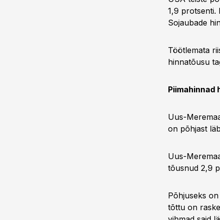
1,9 protsenti.
Sojaubade hind
Töötlemata rii
hinnatõusu ta
Piimahinnad 
Uus-Meremaa p
on põhjast läb
Uus-Meremaa t
tõusnud 2,9 pr
Põhjuseks on 
tõttu on raske
vihmad said l