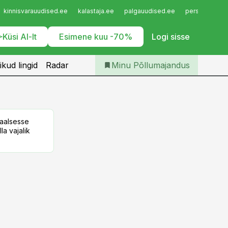
Iseteenindus
kinnisvarauudised.ee
kalastaja.ee
palgauudised.ee
personaliuudi
Telli Põllumajandus
Küsi AI-lt
Esimene kuu -70%
Logi sisse
ikud lingid
Radar
Minu Põllumajandus
taalsesse
la vajalik