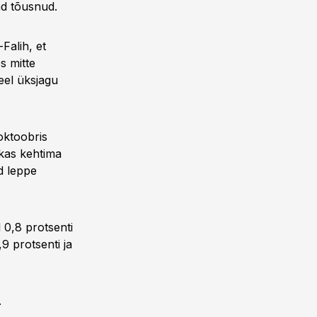
nd tõusnud.
Falih, et
s mitte
eel üksjagu
 oktoobris
kkas kehtima
d leppe
l 0,8 protsenti
9 protsenti ja
.