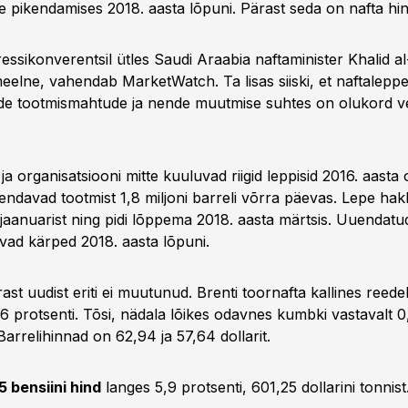
e pikendamises 2018. aasta lõpuni. Pärast seda on nafta hi
ressikonverentsil ütles Saudi Araabia naftaminister Khalid al-
eelne, vahendab MarketWatch. Ta lisas siiski, et naftaleppe
kide tootmismahtude ja nende muutmise suhtes on olukord v
ja organisatsiooni mitte kuuluvad riigid leppisid 2016. aasta
endavad tootmist 1,8 miljoni barreli võrra päevas. Lepe ha
 jaanuarist ning pidi lõppema 2018. aasta märtsis. Uuendatu
ivad kärped 2018. aasta lõpuni.
ast uudist eriti ei muutunud. Brenti toornafta kallines reede
,6 protsenti. Tõsi, nädala lõikes odavnes kumbki vastavalt 0,
 Barrelihinnad on 62,94 ja 57,64 dollarit.
 bensiini hind
langes 5,9 protsenti, 601,25 dollarini tonnist