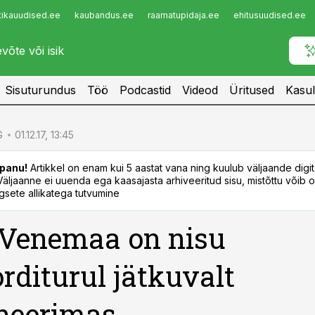
tikauudised.ee
kaubandus.ee
raamatupidaja.ee
ehitusuudised.ee
Infopank
Radar
Sisuturundus
Töö
Podcastid
Videod
Üritused
Kasul
G
01.12.17, 13:45
panu!
Artikkel on enam kui 5 aastat vana ning kuulub väljaande digi
. Väljaanne ei uuenda ega kaasajasta arhiveeritud sisu, mistõttu võib ol
sete allikatega tutvumine
 Venemaa on nisu
rditurul jätkuvalt
neerimas