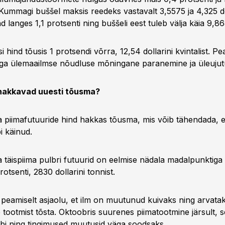
 Kummagi buššel maksis reedeks vastavalt 3,5575 ja 4,325 do
 langes 1,1 protsenti ning buššeli eest tuleb välja käia 9,865
si hind tõusis 1 protsendi võrra, 12,54 dollarini kvintalist. P
ga ülemaailmse nõudluse mõningane paranemine ja üleujut
hakkavad uuesti tõusma?
iimafutuuride hind hakkas tõusma, mis võib tähendada, e
i käinud.
äispiima pulbri futuurid on eelmise nädala madalpunktiga
otsenti, 2830 dollarini tonnist.
peamiselt asjaolu, et ilm on muutunud kuivaks ning arvataks
 tootmist tõsta. Oktoobris suurenes piimatootmine järsult, s
äbi ning tingimused muutusid väga soodsaks.