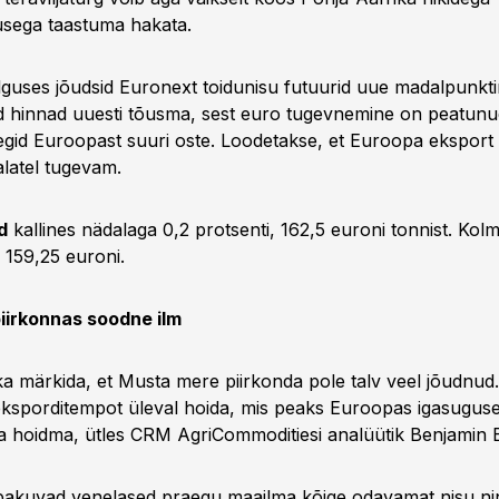
usega taastuma hakata.
lguses jõudsid Euronext toidunisu futuurid uue madalpunkti
d hinnad uuesti tõusma, sest euro tugevnemine on peatunu
 tegid Euroopast suuri oste. Loodetakse, et Euroopa ekspor
alatel tugevam.
d
kallines nädalaga 0,2 protsenti, 162,5 euroni tonnist. Kol
 159,25 euroni.
iirkonnas soodne ilm
a märkida, et Musta mere piirkonda pole talv veel jõudnu
b eksporditempot üleval hoida, mis peaks Euroopas igasugu
a hoidma, ütles CRM AgriCommoditiesi analüütik Benjamin 
e pakuvad venelased praegu maailma kõige odavamat nisu ni