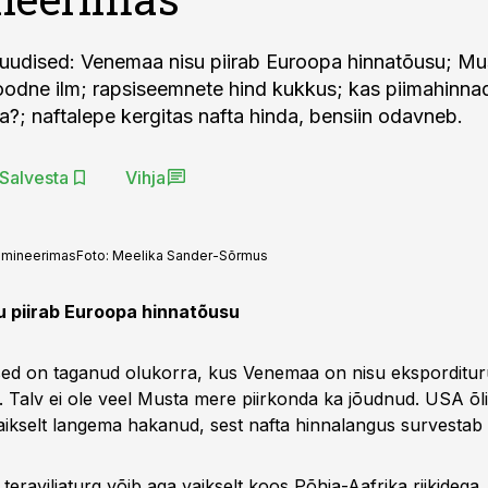
uudised: Venemaa nisu piirab Euroopa hinnatõusu; Mu
oodne ilm; rapsiseemnete hind kukkus; kas piimahinn
a?; naftalepe kergitas nafta hinda, bensiin odavneb.
Salvesta
Vihja
domineerimas
Foto:
Meelika Sander-Sõrmus
 piirab Euroopa hinnatõusu
ed on taganud olukorra, kus Venemaa on nisu ekspordituru
 Talv ei ole veel Musta mere piirkonda ka jõudnud. USA õ
aikselt langema hakanud, sest nafta hinnalangus survestab 
teraviljaturg võib aga vaikselt koos Põhja-Aafrika riikidega