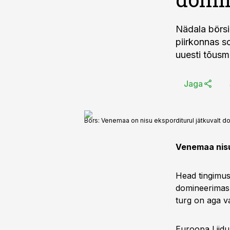
Nädala börsi
piirkonnas s
uuesti tõusm
Jaga
Börs: Venemaa on nisu eksporditurul jätkuvalt 
Venemaa nisu
Head tingimus
domineerimas.
turg on aga v
Euroopa Liidu 