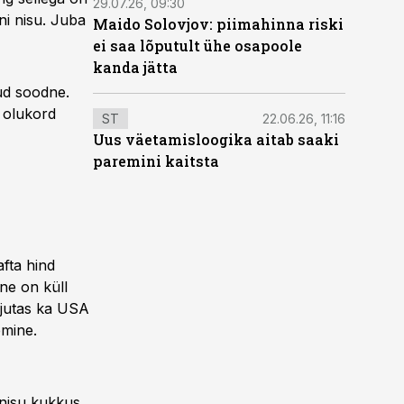
29.07.26, 09:30
ni nisu. Juba
Maido Solovjov: piimahinna riski
ei saa lõputult ühe osapoole
kanda jätta
nud soodne.
n olukord
ST
22.06.26, 11:16
Uus väetamisloogika aitab saaki
paremini kaitsta
fta hind
ne on küll
õjutas ka USA
emine.
 nisu kukkus