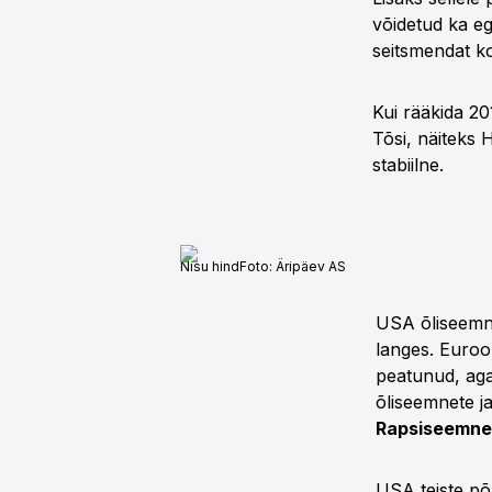
võidetud ka eg
seitsmendat ko
Kui rääkida 20
Tõsi, näiteks 
stabiilne.
Nisu hind
Foto:
Äripäev AS
USA õliseemne
langes. Euroo
peatunud, aga
õliseemnete j
Rapsiseemne
USA teiste põ