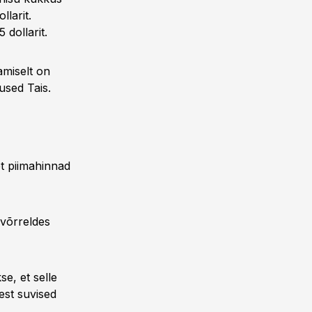
llarit.
 dollarit.
eamiselt on
used Tais.
t piimahinnad
 võrreldes
e, et selle
est suvised