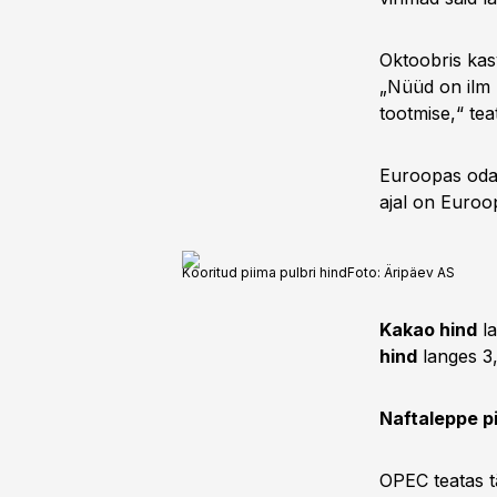
Oktoobris kas
„Nüüd on ilm 
tootmise,“ t
Euroopas od
ajal on Euroo
Kooritud piima pulbri hind
Foto:
Äripäev AS
Kakao hind
la
hind
langes 3,3
Naftaleppe p
OPEC teatas t