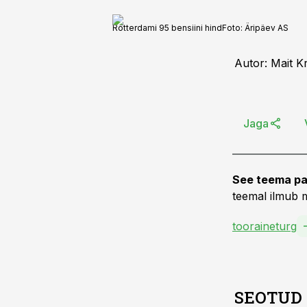
Rotterdami 95 bensiini hind
Foto:
Äripäev AS
Autor: Mait K
Jaga
See teema pa
teemal ilmub m
tooraineturg
SEOTUD