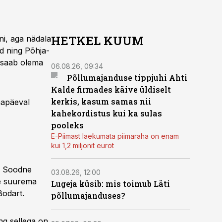
HETKEL KUUM
ni, aga nädala
d ning Põhja-
t saab olema
06.08.26, 09:34
Põllumajanduse tippjuhi Ahti
Kalde firmades käive üldiselt
kerkis, kasum samas nii
mapäeval
kahekordistus kui ka sulas
pooleks
E-Piimast laekumata piimaraha on enam
kui 1,2 miljonit eurot
d. Soodne
03.08.26, 12:00
se suurema
Lugeja küsib: mis toimub Läti
Bodart.
põllumajanduses?
ng sellega on