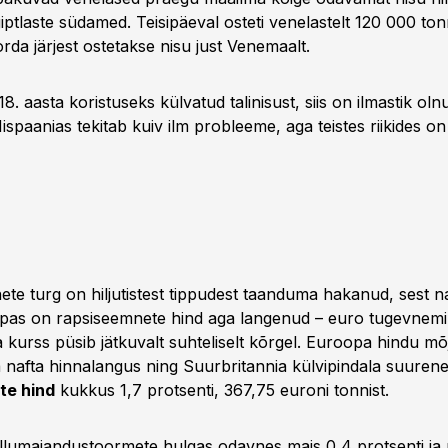
iptlaste südamed. Teisipäeval osteti venelastelt 120 000 ton
rda järjest ostetakse nisu just Venemaalt.
18. aasta koristuseks külvatud talinisust, siis on ilmastik ol
Hispaanias tekitab kuiv ilm probleeme, aga teistes riikides o
te turg on hiljutistest tippudest taanduma hakanud, sest na
pas on rapsiseemnete hind aga langenud – euro tugevnemi
 kurss püsib jätkuvalt suhteliselt kõrgel. Euroopa hindu m
a nafta hinnalangus ning Suurbritannia külvipindala suuren
te hind
kukkus 1,7 protsenti, 367,75 euroni tonnist.
llumajandustoormete hulgas odavnes mais 0,4 protsenti ja