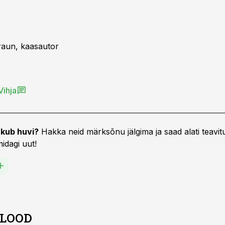
raun, kaasautor
Vihja
kub huvi?
Hakka neid märksõnu jälgima ja saad alati teavitu
idagi uut!
 LOOD