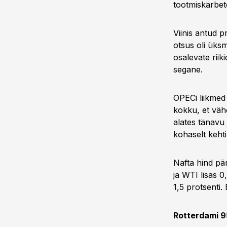
tootmiskärbet
Viinis antud p
otsus oli üksm
osalevate rii
segane.
OPECi liikmed 
kokku, et väh
alates tänavu
kohaselt keht
Nafta hind pär
ja WTI lisas 0
1,5 protsenti.
Rotterdami 95