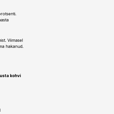
rotsenti.
aasta
ist. Viimasel
ama hakanud.
usta kohvi
d