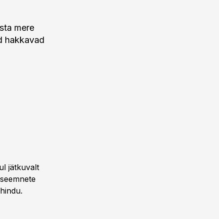
sta mere
ad hakkavad
l jätkuvalt
liseemnete
hindu.