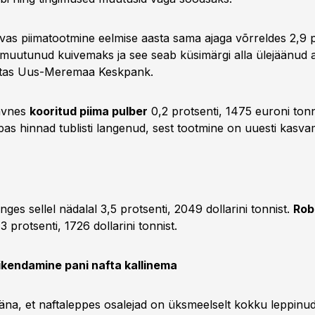
vas piimatootmine eelmise aasta sama ajaga võrreldes 2,9 p
muutunud kuivemaks ja see seab küsimärgi alla ülejäänud 
eatas Uus-Meremaa Keskpank.
avnes
kooritud piima pulber
0,2 protsenti, 1475 euroni tonn
pas hinnad tublisti langenud, sest tootmine on uuesti kasv
nges sellel nädalal 3,5 protsenti, 2049 dollarini tonnist.
Rob
 protsenti, 1726 dollarini tonnist.
ikendamine pani nafta kallinema
äna, et naftaleppes osalejad on üksmeelselt kokku leppinu