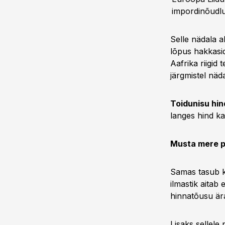
impordinõudl
Selle nädala a
lõpus hakkasi
Aafrika riigid
järgmistel näd
Toidunisu hin
langes hind ka
Musta mere p
Samas tasub k
ilmastik aita
hinnatõusu är
Lisaks sellel