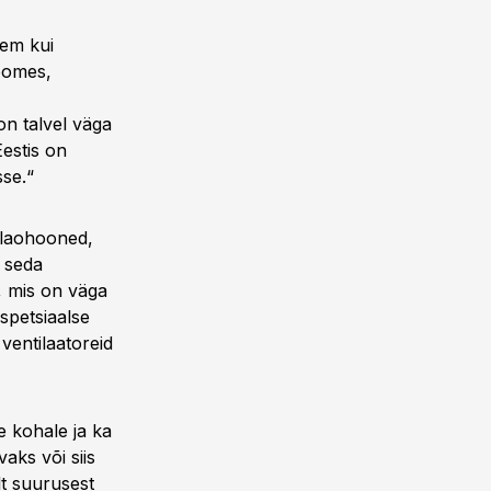
sem kui
Soomes,
on talvel väga
Eestis on
sse.“
 laohooned,
a seda
t, mis on väga
 spetsiaalse
ventilaatoreid
e kohale ja ka
aks või siis
t suurusest