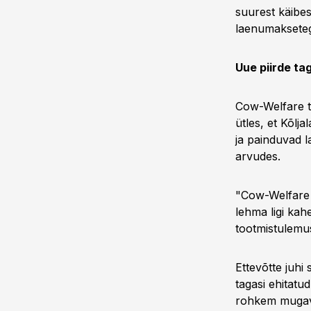
suurest käibes
laenumaksetega
Uue piirde ta
Cow-Welfare t
ütles, et Kõlj
ja painduvad 
arvudes.
"Cow-Welfare 
lehma ligi kah
tootmistulemus
Ettevõtte juhi
tagasi ehitat
rohkem mugavu