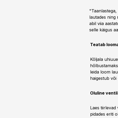
"Taanlastega, 
lautades ning
abil viia aast
selle käigus a
Teatab looma
Kõljala uhiu
hõlbustamaks 
leida loom la
haigestub või
Oluline venti
Laes tiirleva
pidades eriti 