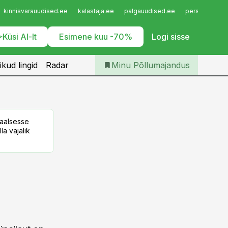
Iseteenindus
kinnisvarauudised.ee
kalastaja.ee
palgauudised.ee
personaliuudi
Telli Põllumajandus
Küsi AI-lt
Esimene kuu -70%
Logi sisse
ikud lingid
Radar
Minu Põllumajandus
taalsesse
la vajalik