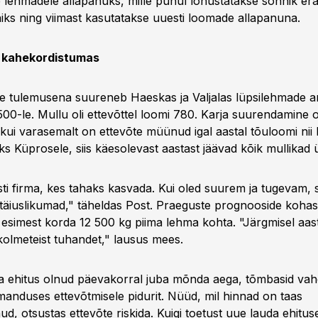
 lehmadele allapanuks, mille puhul lõhustatakse sõnnik eral
niks ning viimast kasutatakse uuesti loomade allapanuna.
 kahekordistumas
te tulemusena suureneb Haeskas ja Valjalas lüpsilehmade a
00-le. Mullu oli ettevõttel loomi 780. Karja suurendamine
 kui varasemalt on ettevõte müünud igal aastal tõuloomi nii 
ks Küprosele, siis käesolevast aastast jäävad kõik mullikad ü
ti firma, kes tahaks kasvada. Kui oled suurem ja tugevam,
täiuslikumad," täheldas Post. Praeguste prognooside kohas
 esimest korda 12 500 kg piima lehma kohta. "Järgmisel aas
olmeteist tuhandet," lausus mees.
da ehitus olnud päevakorral juba mõnda aega, tõmbasid va
iimanduses ettevõtmisele pidurit. Nüüd, mil hinnad on taas
d, otsustas ettevõte riskida. Kuigi toetust uue lauda ehituse