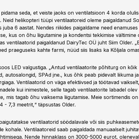
pidama seda, et veiste jaoks on ventilatsioon 4 korda oluli
. Neid helikopteri tüüpi ventilaatoreid oleme paigaldanud 
tis juba 6 aastat. Nendes riikides paigaldame need enamuses
e, kus on õhu liigutamine ja kondentsi tekkimise vältimine 
itas ventilaatorid paigaldanud DairyTec OÜ juht Siim Older. „
eed praeguseks kahte farmi, nüüd siis lisaks ka Kõljala oma
oos LED valgustiga. „Antud ventilaatorite põhiturg on kõik
, autosalongid, SPAd jne., kus õhk peab pidevalt liikuma j
iaga. Ventilaatorid on väga efektiivsed ja töötavad vaiksel
omadele kui inimestele, selle tagab ventilaatorite labadel olev
te, mis tagab õhu vaiksema liigutamise. Meie sortimendis on 
4 - 7,3 meetrit,“ täpsustas Older.
paigutatakse ventilaatorid söödalavale või siis puhkeasemet
 kohale. Ventilaatoreid saab paigaldada manuaalselt juhitav
htimisega. Nende hinnaklass on 3000-5000 eurot, oleneval