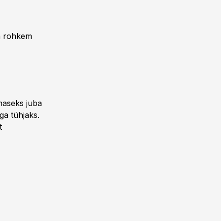
a rohkem
änaseks juba
ga tühjaks.
t