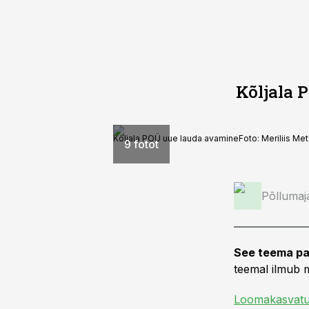
Kõljala 
Kõljala POÜ uue lauda avamine
Foto:
Meriliis M
9 fotot
Põllumaj
See teema pa
teemal ilmub m
Loomakasvat