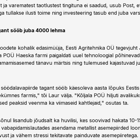
t ja varematest taotlustest tingituna ei saadud, usub Post, e
 tullakse ilusti toime ning investeering tasub end juba varst
gant sööb juba 4000 lehma
oodete kohalik edasimüüja, Eesti Agritehnika OÜ tegevjuht
ala POÜ Haeska farmi paigaldati uuel tehnoloogial põhineva
lamamisasemed tänavu märtsis ning tulemused kajastuvad j
söödalavapiirde tagant sööb käesoleva aasta lõpuks Eesti
ekümnes farmis," tõi Laur välja. "Kõljala POÜ hiljuti avaliku
ed peaksid veenma ka viimaseid kahtlejaid," osutas ta.
 sõnul lisandub jõudsalt ka huvilisi, kes soovivad hakata 10-1
ud vabapidamislautades asendama metallist asemepiirded loo
st ja vähem stressi tekitavate painduvate asemepiiretega.