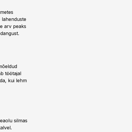
itmetes
e lahenduste
de arv peaks
odangust.
 mõeldud
b töötajal
da, kui lehm
heaolu silmas
alvel.