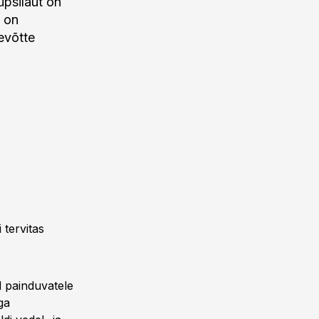
psilaut on
k on
evõtte
 tervitas
d painduvatele
ga