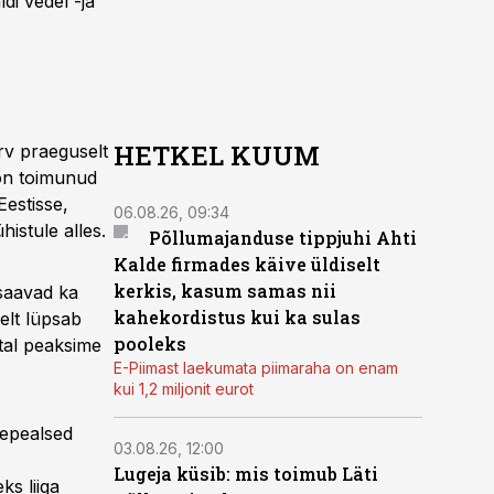
di vedel -ja
HETKEL KUUM
rv praeguselt
 on toimunud
Eestisse,
06.08.26, 09:34
histule alles.
Põllumajanduse tippjuhi Ahti
Kalde firmades käive üldiselt
kerkis, kasum samas nii
 saavad ka
kahekordistus kui ka sulas
elt lüpsab
pooleks
tal peaksime
E-Piimast laekumata piimaraha on enam
kui 1,2 miljonit eurot
hepealsed
03.08.26, 12:00
Lugeja küsib: mis toimub Läti
ks liiga