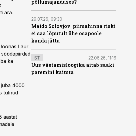
põllumajanduses?
t
i ära.
29.07.26, 09:30
Maido Solovjov: piimahinna riski
ei saa lõputult ühe osapoole
kanda jätta
 Joonas Laur
d söödapiirded
ST
22.06.26, 11:16
uba ka
Uus väetamisloogika aitab saaki
paremini kaitsta
s juba 4000
ks tulnud
5 aastat
madele