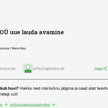
POÜ uue lauda avamine
etsamäe / Meie Maa
andus.ee
põllumajandus.ee
Jaga
kub huvi?
Hakka neid märksõnu jälgima ja saad alati teavitu
idagi uut!
us
põllumajandustehnika