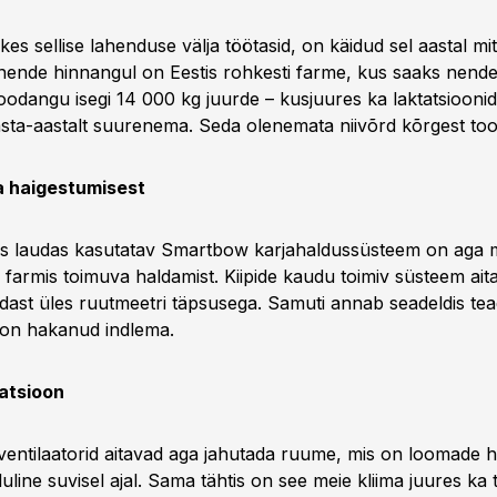
kes sellise lahenduse välja töötasid, on käidud sel aastal m
 nende hinnangul on Eestis rohkesti farme, kus saaks nend
atoodangu isegi 14 000 kg juurde – kusjuures ka laktatsiooni
asta-aastalt suurenema. Seda olenemata niivõrd kõrgest to
 haigestumisest
ues laudas kasutatav Smartbow karjahaldussüsteem on aga
farmis toimuva haldamist. Kiipide kaudu toimiv süsteem aita
udast üles ruutmeetri täpsusega. Samuti annab seadeldis tea
 on hakanud indlema.
latsioon
d ventilaatorid aitavad aga jahutada ruume, mis on loomade 
oluline suvisel ajal. Sama tähtis on see meie kliima juures ka t