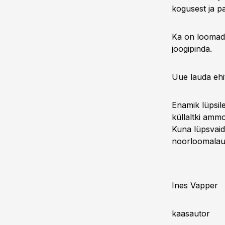
kogusest ja pa
Ka on loomade
joogipinda.
Uue lauda ehi
Enamik lüpsil
küllaltki amm
Kuna lüpsvaid 
noorloomalau
Ines Vapper
kaasautor