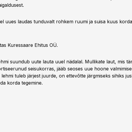
igaldusest.
l uues laudas tunduvalt rohkem ruumi ja suisa kuus kord
tas Kuressaare Ehitus OÜ.
ehmi suundub uute lauta uuel nädalal. Mullikate laut, mis t
ortiseerunud seisukorras, jääb seoses uue hoone valmimise
lehmi tuleb järjest juurde, on ettevõtte järgmiseks sihiks jus
da korda tegemine.