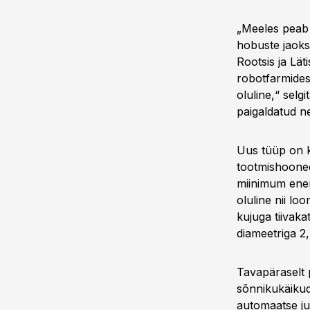
„Meeles peab 
hobuste jaoks
Rootsis ja Lä
robotfarmidess
oluline,“ selg
paigaldatud n
Uus tüüp on k
tootmishooned
miinimum energ
oluline nii lo
kujuga tiivaka
diameetriga 2,
Tavapäraselt 
sõnnikukäikude
automaatse ju