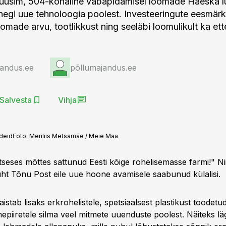
uusim, 504-kohaline vabapidamisel loomade Haeska lü
mõnegi uue tehnoloogia poolest. Investeeringute eesmär
omade arvu, tootlikkust ning seeläbi loomulikult ka ett
jandus.ee
põllumajandus.ee
Salvesta
Vihja
rdeid
Foto:
Meriliis Metsamäe / Meie Maa
seses mõttes sattunud Eesti kõige rohelisemasse farmi!" Nii
uht Tõnu Post eile uue hoone avamisele saabunud külalisi.
istab lisaks erkrohelistele, spetsiaalsest plastikust toodetu
epiiretele silma veel mitmete uuenduste poolest. Näiteks lä