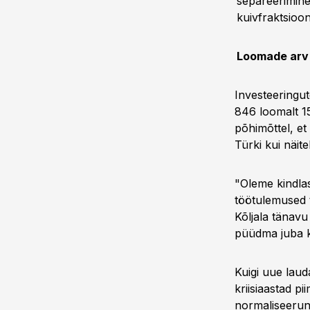
separeerimine
kuivfraktsioo
Loomade arv
Investeeringu
846 loomalt 15
põhimõttel, et
Türki kui näite
"Oleme kindlas
töötulemused 
Kõljala tänavu
püüdma juba k
Kuigi uue lau
kriisiaastad p
normaliseerunu