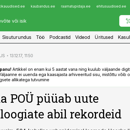
tikauudised.ee
kaubandus.ee
raamatupidaja.ee
ehitusuudised.ee
Infopank
Radar
Sisuturundus
Töö
Podcastid
Videod
Üritused
Kasul
US
13.12.17, 11:50
panu!
Artikkel on enam kui 5 aastat vana ning kuulub väljaande digi
. Väljaanne ei uuenda ega kaasajasta arhiveeritud sisu, mistõttu võib ol
sete allikatega tutvumine
la POÜ püüab uute
loogiate abil rekordeid