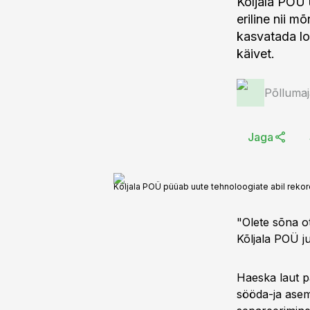
Kõljala POÜ 
eriline nii 
kasvatada lo
käivet.
Põlluma
Jaga
Kõljala POÜ püüab uute tehnoloogiate abil reko
"Olete sõna ot
Kõljala POÜ j
Haeska laut pa
sööda-ja asem