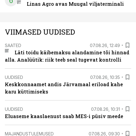
6
Linas Agro avas Muugal viljaterminali
VIIMASED UUDISED
SAATED
07.08.26, 12:49
Läti toidu käibemaksu alandamine tõi hinnad
alla. Analüütik: riik teeb seal tugevat kontrolli
UUDISED
07.08.26, 10:35
Keskkonnaamet andis Järvamaal eriload kahe
karu küttimiseks
UUDISED
07.08.26, 10:31
Eluaseme kaaslaenust saab MES-i püsiv meede
MAJANDUSTULEMUSED
07.08.26, 09:30