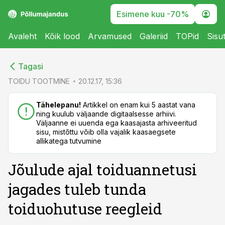
Esimene kuu -70%
Avaleht
Kõik lood
Arvamused
Galeriid
TOPid
Sisu
cebook
cebook
Tagasi
Twitter)
Twitter)
TOIDU TOOTMINE
20.12.17, 15:36
kedIn
kedIn
Tähelepanu!
Artikkel on enam kui 5 aastat vana
ning kuulub väljaande digitaalsesse arhiivi.
ail
ail
Väljaanne ei uuenda ega kaasajasta arhiveeritud
sisu, mistõttu võib olla vajalik kaasaegsete
k
k
allikatega tutvumine
Jõulude ajal toiduannetusi
jagades tuleb tunda
toiduohutuse reegleid