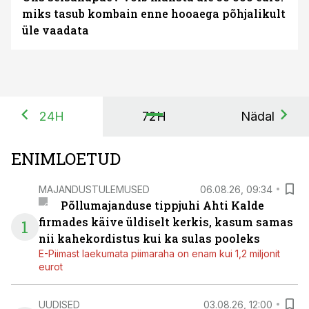
miks tasub kombain enne hooaega põhjalikult
üle vaadata
24H
72H
Nädal
ENIMLOETUD
MAJANDUSTULEMUSED
06.08.26, 09:34
Põllumajanduse tippjuhi Ahti Kalde
firmades käive üldiselt kerkis, kasum samas
1
nii kahekordistus kui ka sulas pooleks
E-Piimast laekumata piimaraha on enam kui 1,2 miljonit
eurot
UUDISED
03.08.26, 12:00