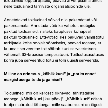
toiduaineid lõpptarbijatele, peavad arvet pidama ainult
neile toiduaineid tarnivate organisatsioonide üle.
Annetatavad toiduained võivad olla pakendatud või
pakendamata. Annetada võib ka vahetult müügiks
pakitud toiduaineid, näiteks kaupluses kohapeal
pakitud toiduaineid. Ettevõtjad, kes pakuvad valmistoitu
tarbijatele kohe soojalt söömiseks, peavad tagama, et
kuumalt serveeritav toit säilitab kuni serveerimiseni
vähemalt 63-kraadise temperatuuri. Toitlustusasutuses
korra juba serveeritud toitu ei tohi uuesti serveerida.
Milline on erinevus „kõlblik kuni“ ja „parim enne“
märgistusega toidu jagamisel?
Toiduained, mis on kergesti riknevad, tähistatakse
teabega „kõlblik kuni [kuupäev]“. „Kõlblik kuni“ näitab
tootja määratud tähtaega, mille saabumiseni on õigesti