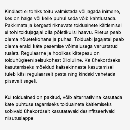
Kindlasti ei tohiks toitu valmistada või jagada inimene,
kes on haige või kelle puhul seda võib kahtlustada.
Pakkimata ja kergesti riknevate toiduainete käitlemisel
ei tohi toidujagajal olla põletikulisi haavu. Riietus peab
olema nõuetekohane ja puhas. Toiduabi jagajatel peab
olema eraldi käte pesemise võimalusega varustatud
tualett. Regulaarne ja hoolikas kätepesu on
toiduhügieeni seisukohast ülioluline. Ka ühekordseks
kasutamiseks mõeldud kaitsekinnaste kasutamisel
tuleb käsi regulaarselt pesta ning kindaid vahetada
piisavalt sageli.
Kui toiduained on pakitud, võib alternatiivina kasutada
käte puhtuse tagamiseks toiduainete käitlemiseks
sobivaid ühekordselt kasutatavaid desinfitseerivaid
niisutuslappe.