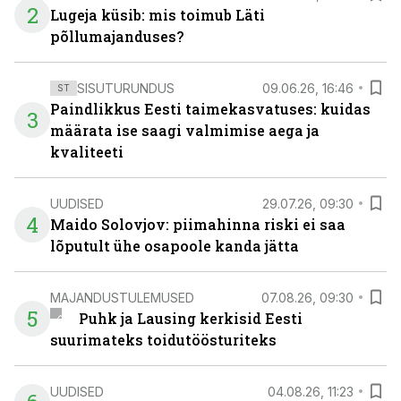
2
Lugeja küsib: mis toimub Läti
põllumajanduses?
SISUTURUNDUS
09.06.26, 16:46
ST
Paindlikkus Eesti taimekasvatuses: kuidas
3
määrata ise saagi valmimise aega ja
kvaliteeti
UUDISED
29.07.26, 09:30
4
Maido Solovjov: piimahinna riski ei saa
lõputult ühe osapoole kanda jätta
MAJANDUSTULEMUSED
07.08.26, 09:30
5
Puhk ja Lausing kerkisid Eesti
suurimateks toidutöösturiteks
UUDISED
04.08.26, 11:23