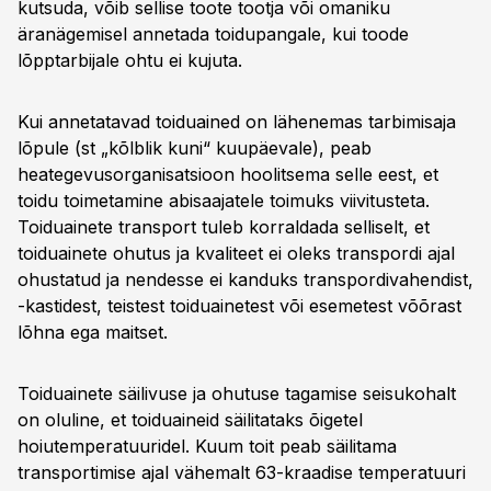
kutsuda, võib sellise toote tootja või omaniku
äranägemisel annetada toidupangale, kui toode
lõpptarbijale ohtu ei kujuta.
Kui annetatavad toiduained on lähenemas tarbimisaja
lõpule (st „kõlblik kuni“ kuupäevale), peab
heategevusorganisatsioon hoolitsema selle eest, et
toidu toimetamine abisaajatele toimuks viivitusteta.
Toiduainete transport tuleb korraldada selliselt, et
toiduainete ohutus ja kvaliteet ei oleks transpordi ajal
ohustatud ja nendesse ei kanduks transpordivahendist,
-kastidest, teistest toiduainetest või esemetest võõrast
lõhna ega maitset.
Toiduainete säilivuse ja ohutuse tagamise seisukohalt
on oluline, et toiduaineid säilitataks õigetel
hoiutemperatuuridel. Kuum toit peab säilitama
transportimise ajal vähemalt 63-kraadise temperatuuri