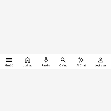
Menüü
Uudised
Raadio
Otsing
AI Chat
Logi sisse
Vana-Lõuna 39/1, 19094 Tallinn
(+372) 667 0111
pollumajandus@pollumajandus.ee