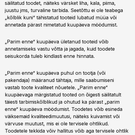
säilitatud toodet, näiteks värsket liha, kala, piima,
juustu jms, turvaline tarbida. Seetõttu ei ole teabega
„kõlblik kuni“ tähistatud tooteid lubatud müüa või
annetada pärast nimetatud kuupäeva möödumist.
„Parim enne“ kuupäeva ületanud tooteid võib
annetamiseks vastu võtta ja jagada, kuid toodete
seisukorda tuleb kindlasti enne hinnata.
„Parim enne“ kuupäeva puhul on tootja (või
pakendaja) määranud tähtaja, mille saabumiseni
vastab toote kvaliteet nõuetele. „Parim enne“
kuupäevaga märgistatud tooted on õigesti säilitatult
täiesti tarbimiskõlblikud ja ohutud ka pärast „parim
enne“ kuupäeva möödumist. Toodetes võib esineda
väiksemaid kvaliteedimuutusi, näiteks kuivamist või
värvuse muutust, mis ei ole tervisele ohtlikud.
Toodetele tekkida võiv hallitus võib aga tervisele ohtlik