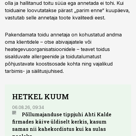
olla ja hallitanud toitu süüa ega annetada ei tohi. Kui
toiduaine loovutatakse pärast „parim enne“ kuupäeva,
vastutab selle annetaja toote kvaliteedi eest.
Pakendamata toidu annetaja on kohustatud andma
oma klientidele – otse abivajajatele või
heategevusorganisatsioonidele – teavet toidus
sisalduvate allergeenide ja toidutalumatust
põhjustavate koostisosade kohta ning vajalikud
tarbimis- ja säilitusjuhised.
HETKEL KUUM
06.08.26, 09:34
03.08.
Põllumajanduse tippjuhi Ahti Kalde
Luge
firmades käive üldiselt kerkis, kasum
põll
samas nii kahekordistus kui ka sulas