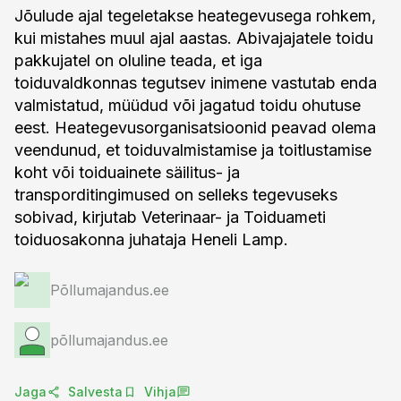
Jõulude ajal tegeletakse heategevusega rohkem,
kui mistahes muul ajal aastas. Abivajajatele toidu
pakkujatel on oluline teada, et iga
toiduvaldkonnas tegutsev inimene vastutab enda
valmistatud, müüdud või jagatud toidu ohutuse
eest. Heategevusorganisatsioonid peavad olema
veendunud, et toiduvalmistamise ja toitlustamise
koht või toiduainete säilitus- ja
transporditingimused on selleks tegevuseks
sobivad, kirjutab Veterinaar- ja Toiduameti
toiduosakonna juhataja Heneli Lamp.
Põllumajandus.ee
põllumajandus.ee
Jaga
Salvesta
Vihja