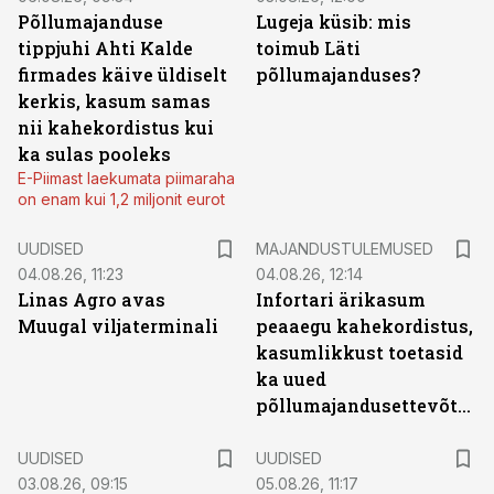
Põllumajanduse
Lugeja küsib: mis
tippjuhi Ahti Kalde
toimub Läti
firmades käive üldiselt
põllumajanduses?
kerkis, kasum samas
nii kahekordistus kui
ka sulas pooleks
E-Piimast laekumata piimaraha
on enam kui 1,2 miljonit eurot
UUDISED
MAJANDUSTULEMUSED
04.08.26, 11:23
04.08.26, 12:14
Linas Agro avas
Infortari ärikasum
Muugal viljaterminali
peaaegu kahekordistus,
kasumlikkust toetasid
ka uued
põllumajandusettevõtted
UUDISED
UUDISED
03.08.26, 09:15
05.08.26, 11:17