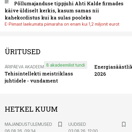
Põllumajanduse tippjuhi Ahti Kalde firmades
käive üldiselt kerkis, kasum samas nii
kahekordistus kui ka sulas pooleks
E-Piimast laekumata piimaraha on enam kui 1,2 miljonit eurot
ÜRITUSED
8 akadeemilist tundi
Energiasäästli
ÄRIPÄEVA AKADEEMIA
Tehisintellekti meistriklass
2026
juhtidele - vundament
HETKEL KUUM
MAJANDUSTULEMUSED
UUDISED
06.08.26, 09:34
03.08.26, 12:00