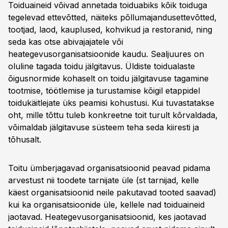
Toiduaineid võivad annetada toiduabiks kõik toiduga
tegelevad ettevõtted, näiteks põllumajandusettevõtted,
tootjad, laod, kauplused, kohvikud ja restoranid, ning
seda kas otse abivajajatele või
heategevusorganisatsioonide kaudu. Sealjuures on
oluline tagada toidu jälgitavus. Üldiste toidualaste
õigusnormide kohaselt on toidu jälgitavuse tagamine
tootmise, töötlemise ja turustamise kõigil etappidel
toidukäitlejate üks peamisi kohustusi. Kui tuvastatakse
oht, mille tõttu tuleb konkreetne toit turult kõrvaldada,
võimaldab jälgitavuse süsteem teha seda kiiresti ja
tõhusalt.
Toitu ümberjagavad organisatsioonid peavad pidama
arvestust nii toodete tarnijate üle (st tarnijad, kelle
käest organisatsioonid neile pakutavad tooted saavad)
kui ka organisatsioonide üle, kellele nad toiduaineid
jaotavad. Heategevusorganisatsioonid, kes jaotavad