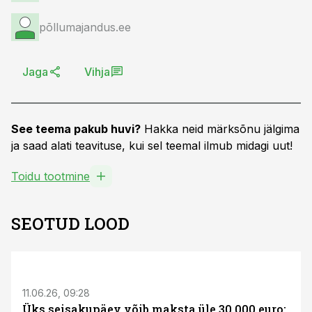
põllumajandus.ee
Jaga
Vihja
See teema pakub huvi?
Hakka neid märksõnu jälgima
ja saad alati teavituse, kui sel teemal ilmub midagi uut!
Toidu tootmine
SEOTUD LOOD
ST
11.06.26, 09:28
Üks seisakupäev võib maksta üle 30 000 euro: