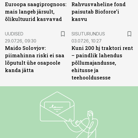
Euroopa saagiprognoos:
Rahvusvaheline fond
mais langeb järsult,
paisutab Bioforce’i
õlikultuurid kasvavad
kasvu
ST
UUDISED
SISUTURUNDUS
29.07.26, 09:30
03.07.26, 10:27
Maido Solovjov:
Kuni 200 hj traktori rent
piimahinna riski ei saa
– paindlik lahendus
lõputult ühe osapoole
põllumajandusse,
kanda jätta
ehitusse ja
teehooldusesse