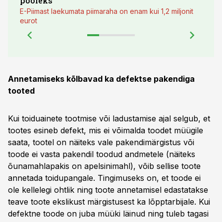
pooleks
E-Piimast laekumata piimaraha on enam kui 1,2 miljonit
eurot
Annetamiseks kõlbavad ka defektse pakendiga
tooted
Kui toiduainete tootmise või ladustamise ajal selgub, et
tootes esineb defekt, mis ei võimalda toodet müügile
saata, tootel on näiteks vale pakendimärgistus või
toode ei vasta pakendil toodud andmetele (näiteks
õunamahlapakis on apelsinimahl), võib sellise toote
annetada toidupangale. Tingimuseks on, et toode ei
ole kellelegi ohtlik ning toote annetamisel edastatakse
teave toote ekslikust märgistusest ka lõpptarbijale. Kui
defektne toode on juba müüki läinud ning tuleb tagasi