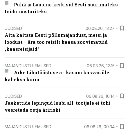
Puhk ja Lausing kerkisid Eesti suurimateks
toidutöösturiteks
UUDISED
06.08.26, 13:27
Aita kaitsta Eesti põllumajandust, metsi ja
loodust – ära too reisilt kaasa soovimatuid
„kaasreisijaid“
MAJANDUSTULEMUSED
06.08.26, 12:15
Arke Lihatööstuse ärikasum kasvas üle
kaheksa korra
UUDISED
06.08.26, 10:14
Jaekettide lepingud luubi all: tootjale ei tohi
veeretada ostja äririski
MAJANDUSTULEMUSED
06.08.26, 09:34