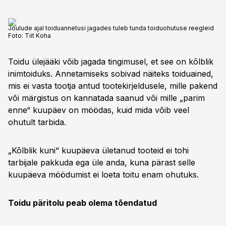
Jõulude ajal toiduannetusi jagades tuleb tunda toiduohutuse reegleid
Foto:
Tiit Koha
Toidu ülejääki võib jagada tingimusel, et see on kõlblik
inimtoiduks. Annetamiseks sobivad näiteks toiduained,
mis ei vasta tootja antud tootekirjeldusele, mille pakend
või märgistus on kannatada saanud või mille „parim
enne“ kuupäev on möödas, kuid mida võib veel
ohutult tarbida.
„Kõlblik kuni“ kuupäeva ületanud tooteid ei tohi
tarbijale pakkuda ega üle anda, kuna pärast selle
kuupäeva möödumist ei loeta toitu enam ohutuks.
Toidu päritolu peab olema tõendatud