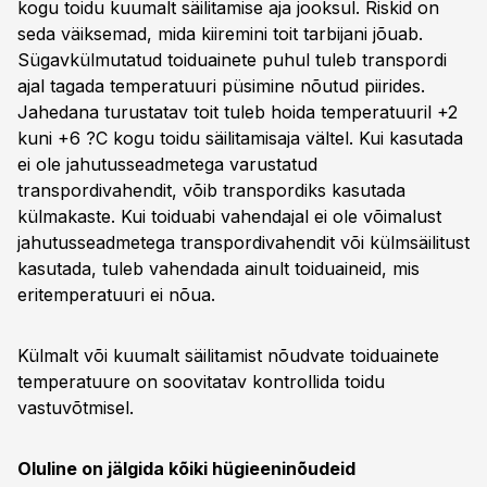
kogu toidu kuumalt säilitamise aja jooksul. Riskid on
seda väiksemad, mida kiiremini toit tarbijani jõuab.
Sügavkülmutatud toiduainete puhul tuleb transpordi
ajal tagada temperatuuri püsimine nõutud piirides.
Jahedana turustatav toit tuleb hoida temperatuuril +2
kuni +6 ?C kogu toidu säilitamisaja vältel. Kui kasutada
ei ole jahutusseadmetega varustatud
transpordivahendit, võib transpordiks kasutada
külmakaste. Kui toiduabi vahendajal ei ole võimalust
jahutusseadmetega transpordivahendit või külmsäilitust
kasutada, tuleb vahendada ainult toiduaineid, mis
eritemperatuuri ei nõua.
Külmalt või kuumalt säilitamist nõudvate toiduainete
temperatuure on soovitatav kontrollida toidu
vastuvõtmisel.
Oluline on jälgida kõiki hügieeninõudeid