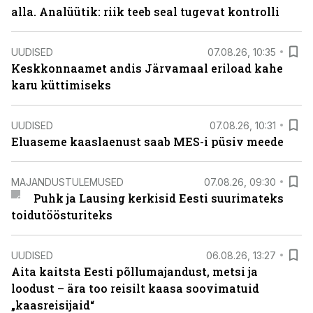
alla. Analüütik: riik teeb seal tugevat kontrolli
UUDISED
07.08.26, 10:35
Keskkonnaamet andis Järvamaal eriload kahe
karu küttimiseks
UUDISED
07.08.26, 10:31
Eluaseme kaaslaenust saab MES-i püsiv meede
MAJANDUSTULEMUSED
07.08.26, 09:30
Puhk ja Lausing kerkisid Eesti suurimateks
toidutöösturiteks
UUDISED
06.08.26, 13:27
Aita kaitsta Eesti põllumajandust, metsi ja
loodust – ära too reisilt kaasa soovimatuid
„kaasreisijaid“