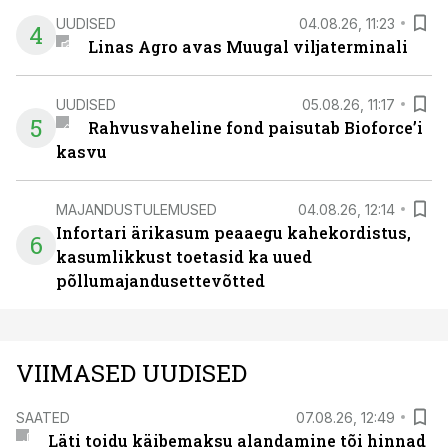
UUDISED
04.08.26, 11:23
4
Linas Agro avas Muugal viljaterminali
UUDISED
05.08.26, 11:17
5
Rahvusvaheline fond paisutab Bioforce’i
kasvu
MAJANDUSTULEMUSED
04.08.26, 12:14
Infortari ärikasum peaaegu kahekordistus,
6
kasumlikkust toetasid ka uued
põllumajandusettevõtted
VIIMASED UUDISED
SAATED
07.08.26, 12:49
Läti toidu käibemaksu alandamine tõi hinnad