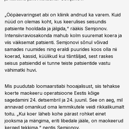
„Ööpäevaringset abi on kliinik andnud ka varem. Kuid
nüüd on olemas koht, kus keerulises seisundis
patsiente hooldada ja jälgida,“ rääkis Semjonov.
Intensiivraviosakonda mahub kolm suuremat koera ja
viis väiksemat patsienti. Semjonovi sõnul võivad
samades ruumides ning eraldi puurides koos olla nii
koerad, kassid, küülikud kui tšintšiljad, sest raskes
seisus patsiendid ei tunne teiste patsientide vastu
vähimatki huvi.
Mis puudutab loomaarstiabi hooajalisust, siis tehakse
koerte maokeeru operatsioone Eestis kõige
sagedamini 24. detsembril ja 24. juunil. See on aeg, mil
annavad omanikud oma lemmikutele veidi rikkalikumalt
toitu. „Kui koer läheb kohe pärast rohket einet
jooksma ja mängima, eriti libedale jääle, on maokeerud
kerged tekkima,“ nentis Semjonov.