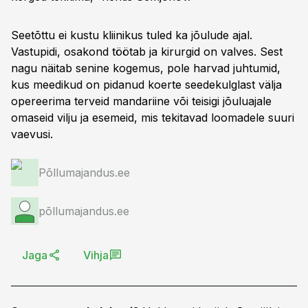
Seetõttu ei kustu kliinikus tuled ka jõulude ajal.
Vastupidi, osakond töötab ja kirurgid on valves. Sest
nagu näitab senine kogemus, pole harvad juhtumid,
kus meedikud on pidanud koerte seedekulglast välja
opereerima terveid mandariine või teisigi jõuluajale
omaseid vilju ja esemeid, mis tekitavad loomadele suuri
vaevusi.
Põllumajandus.ee
põllumajandus.ee
Jaga
Vihja