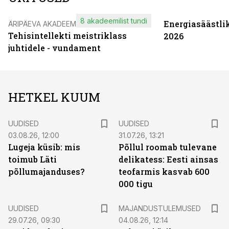
8 akadeemilist tundi
Energiasäästli
ÄRIPÄEVA AKADEEMIA
Tehisintellekti meistriklass
2026
juhtidele - vundament
HETKEL KUUM
UUDISED
UUDISED
03.08.26, 12:00
31.07.26, 13:21
Lugeja küsib: mis
Põllul roomab tulevane
toimub Läti
delikatess: Eesti ainsas
põllumajanduses?
teofarmis kasvab 600
000 tigu
UUDISED
MAJANDUSTULEMUSED
29.07.26, 09:30
04.08.26, 12:14