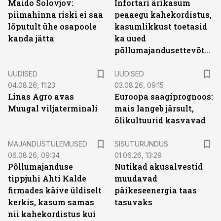
Maido Solovjov:
Infortari ärikasum
piimahinna riski ei saa
peaaegu kahekordistus,
lõputult ühe osapoole
kasumlikkust toetasid
kanda jätta
ka uued
põllumajandusettevõtted
UUDISED
UUDISED
04.08.26, 11:23
03.08.26, 09:15
Linas Agro avas
Euroopa saagiprognoos:
Muugal viljaterminali
mais langeb järsult,
õlikultuurid kasvavad
ST
MAJANDUSTULEMUSED
SISUTURUNDUS
06.08.26, 09:34
01.06.26, 13:29
Põllumajanduse
Nutikad akusalvestid
tippjuhi Ahti Kalde
muudavad
firmades käive üldiselt
päikeseenergia taas
kerkis, kasum samas
tasuvaks
nii kahekordistus kui