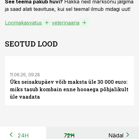
See teema pakub huvi?
Hakka neid märksõnu jälgima
ja saad alati teavituse, kui sel teemal ilmub midagi uut!
Loomakasvatus
veterinaaria
SEOTUD LOOD
ST
11.06.26, 09:28
Üks seisakupäev võib maksta üle 30 000 euro:
miks tasub kombain enne hooaega põhjalikult
üle vaadata
24H
72H
Nädal