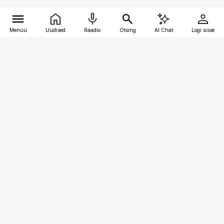
Menüü
Uudised
Raadio
Otsing
AI Chat
Logi sisse
Vana-Lõuna 39/1, 19094 Tallinn
(+372) 667 0111
pollumajandus@pollumajandus.ee
Telli
Reklaam
Firmast
Sisu kasutamisõigused
Ajakirjaniku
eetikakoodeks
Üldtingimused
Privaatsustingimused
Küpsiste poliitika
KKK
Eesti Meediaettevõtete
Eelistuste haldamine