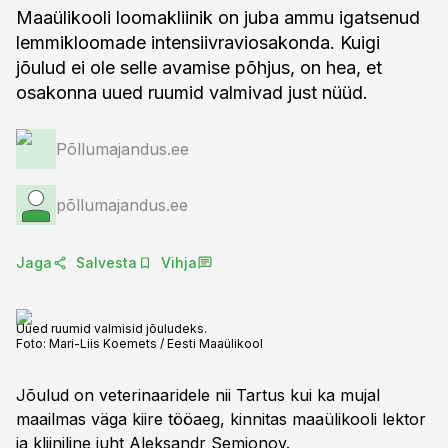
Maaülikooli loomakliinik on juba ammu igatsenud
lemmikloomade intensiivraviosakonda. Kuigi
jõulud ei ole selle avamise põhjus, on hea, et
osakonna uued ruumid valmivad just nüüd.
Põllumajandus.ee
põllumajandus.ee
Jaga
Salvesta
Vihja
Uued ruumid valmisid jõuludeks.
Foto:
Mari-Liis Koemets / Eesti Maaülikool
Jõulud on veterinaaridele nii Tartus kui ka mujal
maailmas väga kiire tööaeg, kinnitas maaülikooli lektor
ja kliiniline juht Aleksandr Semjonov.