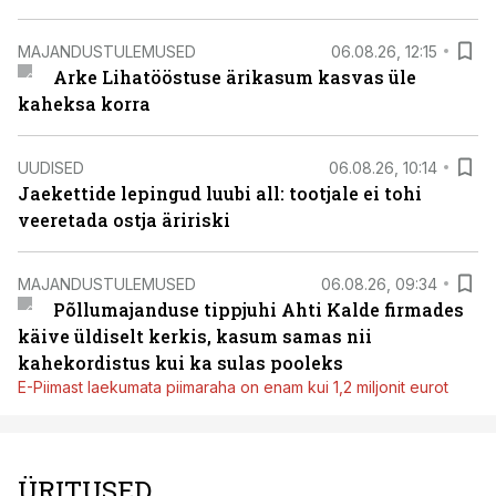
MAJANDUSTULEMUSED
06.08.26, 12:15
Arke Lihatööstuse ärikasum kasvas üle
kaheksa korra
UUDISED
06.08.26, 10:14
Jaekettide lepingud luubi all: tootjale ei tohi
veeretada ostja äririski
MAJANDUSTULEMUSED
06.08.26, 09:34
Põllumajanduse tippjuhi Ahti Kalde firmades
käive üldiselt kerkis, kasum samas nii
kahekordistus kui ka sulas pooleks
E-Piimast laekumata piimaraha on enam kui 1,2 miljonit eurot
ÜRITUSED