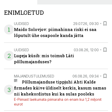
ENIMLOETUD
UUDISED
29.07.26, 09:30
1
Maido Solovjov: piimahinna riski ei saa
lõputult ühe osapoole kanda jätta
UUDISED
03.08.26, 12:00
2
Lugeja küsib: mis toimub Läti
põllumajanduses?
MAJANDUSTULEMUSED
06.08.26, 09:34
Põllumajanduse tippjuhi Ahti Kalde
firmades käive üldiselt kerkis, kasum samas
3
nii kahekordistus kui ka sulas pooleks
E-Piimast laekumata piimaraha on enam kui 1,2 miljonit
eurot