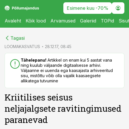
Esimene kuu -70%
Avaleht
Kõik lood
Arvamused
Galeriid
TOPid
Sisu
cebook
cebook
Tagasi
Twitter)
Twitter)
LOOMAKASVATUS
28.12.17, 08:45
kedIn
kedIn
Tähelepanu!
Artikkel on enam kui 5 aastat vana
ning kuulub väljaande digitaalsesse arhiivi.
ail
ail
Väljaanne ei uuenda ega kaasajasta arhiveeritud
sisu, mistõttu võib olla vajalik kaasaegsete
k
k
allikatega tutvumine
Kriitilises seisus
neljajalgsete ravitingimused
paranevad