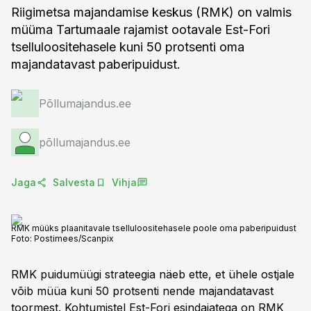
Riigimetsa majandamise keskus (RMK) on valmis
müüma Tartumaale rajamist ootavale Est-Fori
tselluloositehasele kuni 50 protsenti oma
majandatavast paberipuidust.
Põllumajandus.ee
põllumajandus.ee
Jaga
Salvesta
Vihja
RMK müüks plaanitavale tselluloositehasele poole oma paberipuidust
Foto:
Postimees/Scanpix
RMK puidumüügi strateegia näeb ette, et ühele ostjale
võib müüa kuni 50 protsenti nende majandatavast
toormest. Kohtumistel Est-Fori esindajatega on RMK