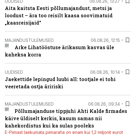
UUDISED
06.08.26, 13:27
Aita kaitsta Eesti põllumajandust, metsi ja
loodust – ära too reisilt kaasa soovimatuid
„kaasreisijaid“
MAJANDUSTULEMUSED
06.08.26, 12:15
Arke Lihatööstuse ärikasum kasvas üle
kaheksa korra
UUDISED
06.08.26, 10:14
Jaekettide lepingud luubi all: tootjale ei tohi
veeretada ostja äririski
MAJANDUSTULEMUSED
06.08.26, 09:34
Põllumajanduse tippjuhi Ahti Kalde firmades
käive üldiselt kerkis, kasum samas nii
kahekordistus kui ka sulas pooleks
E-Piimast laekumata piimaraha on enam kui 1,2 miljonit eurot