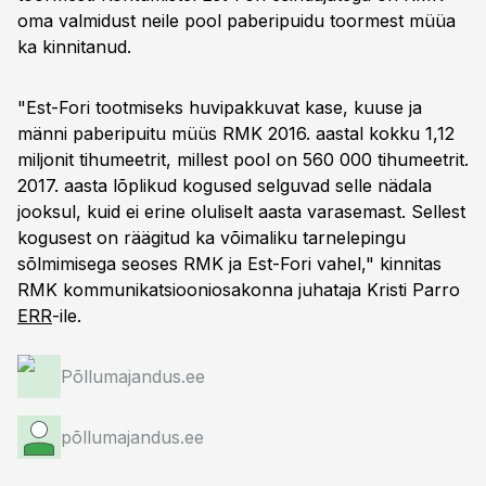
oma valmidust neile pool paberipuidu toormest müüa
ka kinnitanud.
"Est-Fori tootmiseks huvipakkuvat kase, kuuse ja
männi paberipuitu müüs RMK 2016. aastal kokku 1,12
miljonit tihumeetrit, millest pool on 560 000 tihumeetrit.
2017. aasta lõplikud kogused selguvad selle nädala
jooksul, kuid ei erine oluliselt aasta varasemast. Sellest
kogusest on räägitud ka võimaliku tarnelepingu
sõlmimisega seoses RMK ja Est-Fori vahel," kinnitas
RMK kommunikatsiooniosakonna juhataja Kristi Parro
ERR
-ile.
Põllumajandus.ee
põllumajandus.ee