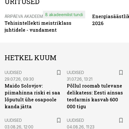
ÜRITUSED
8 akadeemilist tundi
Energiasäästli
ÄRIPÄEVA AKADEEMIA
Tehisintellekti meistriklass
2026
juhtidele - vundament
HETKEL KUUM
UUDISED
UUDISED
29.07.26, 09:30
31.07.26, 13:21
Maido Solovjov:
Põllul roomab tulevane
piimahinna riski ei saa
delikatess: Eesti ainsas
lõputult ühe osapoole
teofarmis kasvab 600
kanda jätta
000 tigu
UUDISED
UUDISED
03.08.26, 12:00
04.08.26, 11:23