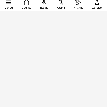
Menüü
Uudised
Raadio
Otsing
AI Chat
Logi sisse
Vana-Lõuna 39/1, 19094 Tallinn
(+372) 667 0111
pollumajandus@pollumajandus.ee
Telli
Reklaam
Firmast
Sisu kasutamisõigused
Ajakirjaniku
eetikakoodeks
Üldtingimused
Privaatsustingimused
Küpsiste poliitika
KKK
Eesti Meediaettevõtete
Eelistuste haldamine
Liit