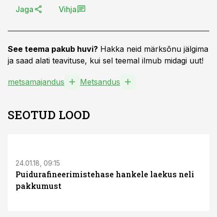
Jaga
Vihja
See teema pakub huvi?
Hakka neid märksõnu jälgima
ja saad alati teavituse, kui sel teemal ilmub midagi uut!
metsamajandus
Metsandus
SEOTUD LOOD
24.01.18, 09:15
Puidurafineerimistehase hankele laekus neli
pakkumust