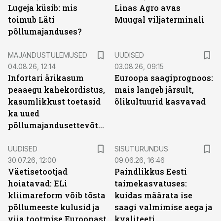
Lugeja küsib: mis
Linas Agro avas
toimub Läti
Muugal viljaterminali
põllumajanduses?
MAJANDUSTULEMUSED
UUDISED
04.08.26, 12:14
03.08.26, 09:15
Infortari ärikasum
Euroopa saagiprognoos:
peaaegu kahekordistus,
mais langeb järsult,
kasumlikkust toetasid
õlikultuurid kasvavad
ka uued
põllumajandusettevõtted
ST
UUDISED
SISUTURUNDUS
30.07.26, 12:00
09.06.26, 16:46
Väetisetootjad
Paindlikkus Eesti
hoiatavad: ELi
taimekasvatuses:
kliimareform võib tõsta
kuidas määrata ise
põllumeeste kulusid ja
saagi valmimise aega ja
viia tootmise Euroopast
kvaliteeti