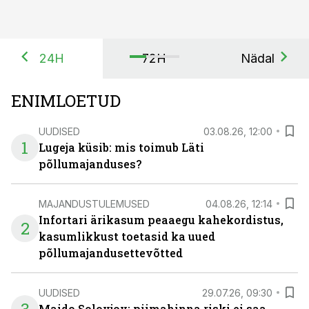
24H
72H
Nädal
ENIMLOETUD
UUDISED
03.08.26, 12:00
1
Lugeja küsib: mis toimub Läti
põllumajanduses?
MAJANDUSTULEMUSED
04.08.26, 12:14
Infortari ärikasum peaaegu kahekordistus,
2
kasumlikkust toetasid ka uued
põllumajandusettevõtted
UUDISED
29.07.26, 09:30
Maido Solovjov: piimahinna riski ei saa