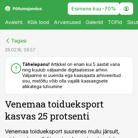
Esimene kuu -70%
Avaleht
Kõik lood
Arvamused
Galeriid
TOPid
Sisu
cebook
cebook
Tagasi
Twitter)
Twitter)
28.02.18, 09:57
kedIn
kedIn
Tähelepanu!
Artikkel on enam kui 5 aastat vana
ning kuulub väljaande digitaalsesse arhiivi.
ail
ail
Väljaanne ei uuenda ega kaasajasta arhiveeritud
sisu, mistõttu võib olla vajalik kaasaegsete
k
k
allikatega tutvumine
Venemaa toidueksport
kasvas 25 protsenti
Venemaa toidueksport suurenes mullu järsult,