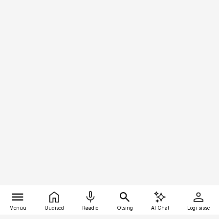
Menüü
Uudised
Raadio
Otsing
AI Chat
Logi sisse