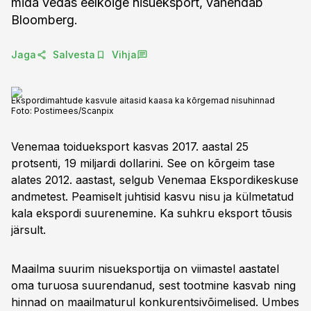
mida vedas eelkõige nisueksport, vahendab
Bloomberg.
Jaga
Salvesta
Vihja
Ekspordimahtude kasvule aitasid kaasa ka kõrgemad nisuhinnad
Foto:
Postimees/Scanpix
Venemaa toidueksport kasvas 2017. aastal 25
protsenti, 19 miljardi dollarini. See on kõrgeim tase
alates 2012. aastast, selgub Venemaa Ekspordikeskuse
andmetest. Peamiselt juhtisid kasvu nisu ja külmetatud
kala ekspordi suurenemine. Ka suhkru eksport tõusis
järsult.
Maailma suurim nisueksportija on viimastel aastatel
oma turuosa suurendanud, sest tootmine kasvab ning
hinnad on maailmaturul konkurentsivõimelised. Umbes