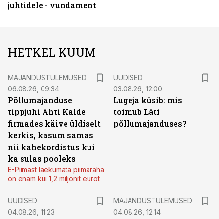
juhtidele - vundament
HETKEL KUUM
MAJANDUSTULEMUSED
UUDISED
06.08.26, 09:34
03.08.26, 12:00
Põllumajanduse
Lugeja küsib: mis
tippjuhi Ahti Kalde
toimub Läti
firmades käive üldiselt
põllumajanduses?
kerkis, kasum samas
nii kahekordistus kui
ka sulas pooleks
E-Piimast laekumata piimaraha
on enam kui 1,2 miljonit eurot
UUDISED
MAJANDUSTULEMUSED
04.08.26, 11:23
04.08.26, 12:14