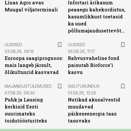
Linas Agro avas
Infortari ärikasum
Muugal viljaterminali
peaaegu kahekordistus,
kasumlikkust toetasid
ka uued
põllumajandusettevõtted
UUDISED
UUDISED
03.08.26, 09:15
05.08.26, 11:17
Euroopa saagiprognoos:
Rahvusvaheline fond
mais langeb järsult,
paisutab Bioforce’i
õlikultuurid kasvavad
kasvu
ST
MAJANDUSTULEMUSED
SISUTURUNDUS
07.08.26, 09:30
01.06.26, 13:29
Puhk ja Lausing
Nutikad akusalvestid
kerkisid Eesti
muudavad
suurimateks
päikeseenergia taas
toidutöösturiteks
tasuvaks