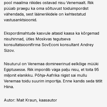
pool maailma riikides ostavad nisu Venemaalt. Riik
püüab praegu ka oma sõltuvust toiduimpordist
vähendada, sest lääneriikidele on kehtestatud
vastusanktsioonid.
Ekspordimahtude kasvule aitasid kaasa ka kõrgemad
nisuhinnad, ütles Moskvas tegutseva
konsultatsioonifirma SovEconi konsultant Andrey
Sizov.
Nisuturul on Venemaa domineerinud eelkõige müüki
Egiptusesse. Riik impordib väga palju nisu, et toita 95
miljonit elanikku. Põhja-Aafrika riigist sai mullu
Venemaa toidu suurim importija. Enne kandis seda tiitlit
Hiina.
Autor: Mait Kraun, kaasautor