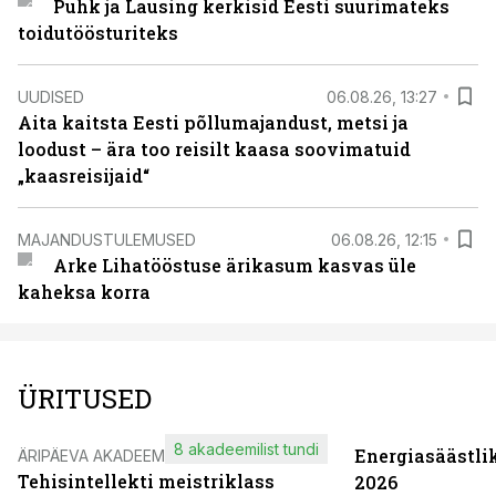
Puhk ja Lausing kerkisid Eesti suurimateks
toidutöösturiteks
UUDISED
06.08.26, 13:27
Aita kaitsta Eesti põllumajandust, metsi ja
loodust – ära too reisilt kaasa soovimatuid
„kaasreisijaid“
MAJANDUSTULEMUSED
06.08.26, 12:15
Arke Lihatööstuse ärikasum kasvas üle
kaheksa korra
ÜRITUSED
8 akadeemilist tundi
Energiasäästli
ÄRIPÄEVA AKADEEMIA
Tehisintellekti meistriklass
2026