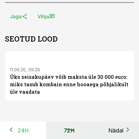
Jaga
Vihja
SEOTUD LOOD
ST
11.06.26, 09:28
Üks seisakupäev võib maksta üle 30 000 euro:
miks tasub kombain enne hooaega põhjalikult
üle vaadata
24H
72H
Nädal