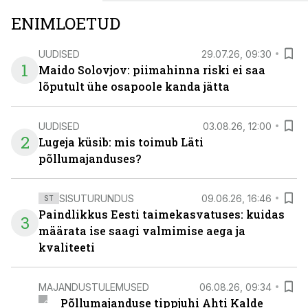
ENIMLOETUD
UUDISED
29.07.26, 09:30
1
Maido Solovjov: piimahinna riski ei saa
lõputult ühe osapoole kanda jätta
UUDISED
03.08.26, 12:00
2
Lugeja küsib: mis toimub Läti
põllumajanduses?
SISUTURUNDUS
09.06.26, 16:46
ST
Paindlikkus Eesti taimekasvatuses: kuidas
3
määrata ise saagi valmimise aega ja
kvaliteeti
MAJANDUSTULEMUSED
06.08.26, 09:34
Põllumajanduse tippjuhi Ahti Kalde