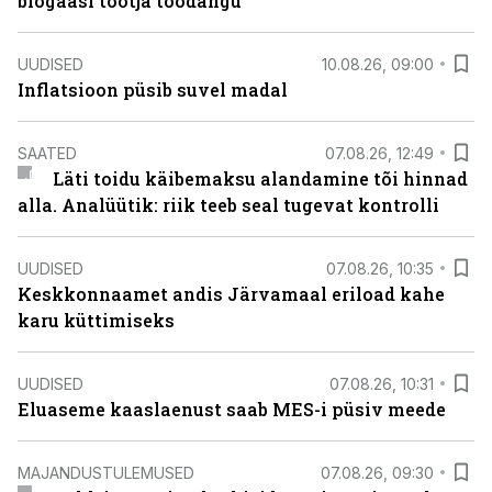
biogaasi tootja toodangu
UUDISED
10.08.26, 09:00
Inflatsioon püsib suvel madal
SAATED
07.08.26, 12:49
Läti toidu käibemaksu alandamine tõi hinnad
alla. Analüütik: riik teeb seal tugevat kontrolli
UUDISED
07.08.26, 10:35
Keskkonnaamet andis Järvamaal eriload kahe
karu küttimiseks
UUDISED
07.08.26, 10:31
Eluaseme kaaslaenust saab MES-i püsiv meede
MAJANDUSTULEMUSED
07.08.26, 09:30