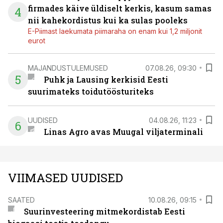
firmades käive üldiselt kerkis, kasum samas
4
nii kahekordistus kui ka sulas pooleks
E-Piimast laekumata piimaraha on enam kui 1,2 miljonit
eurot
MAJANDUSTULEMUSED
07.08.26, 09:30
5
Puhk ja Lausing kerkisid Eesti
suurimateks toidutöösturiteks
UUDISED
04.08.26, 11:23
6
Linas Agro avas Muugal viljaterminali
VIIMASED UUDISED
SAATED
10.08.26, 09:15
Suurinvesteering mitmekordistab Eesti