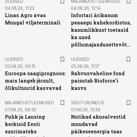
UUDISED
MAJANDUSTULEMUSED
04.08.26, 11:23
04.08.26, 12:14
Linas Agro avas
Infortari ärikasum
Muugal viljaterminali
peaaegu kahekordistus,
kasumlikkust toetasid
ka uued
põllumajandusettevõtted
UUDISED
UUDISED
03.08.26, 09:15
05.08.26, 11:17
Euroopa saagiprognoos:
Rahvusvaheline fond
mais langeb järsult,
paisutab Bioforce’i
õlikultuurid kasvavad
kasvu
ST
MAJANDUSTULEMUSED
SISUTURUNDUS
07.08.26, 09:30
01.06.26, 13:29
Puhk ja Lausing
Nutikad akusalvestid
kerkisid Eesti
muudavad
suurimateks
päikeseenergia taas