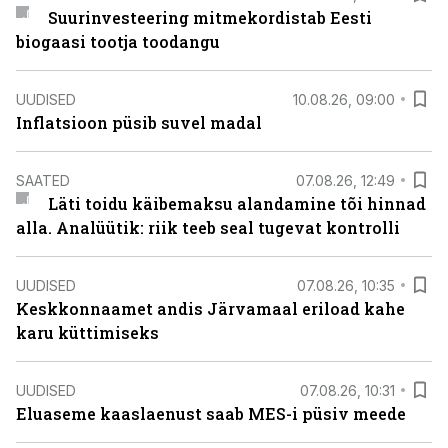
Suurinvesteering mitmekordistab Eesti
biogaasi tootja toodangu
UUDISED
10.08.26, 09:00
Inflatsioon püsib suvel madal
SAATED
07.08.26, 12:49
Läti toidu käibemaksu alandamine tõi hinnad
alla. Analüütik: riik teeb seal tugevat kontrolli
UUDISED
07.08.26, 10:35
Keskkonnaamet andis Järvamaal eriload kahe
karu küttimiseks
UUDISED
07.08.26, 10:31
Eluaseme kaaslaenust saab MES-i püsiv meede