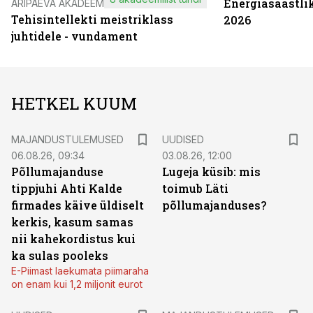
Energiasäästli
ÄRIPÄEVA AKADEEMIA
Tehisintellekti meistriklass
2026
juhtidele - vundament
HETKEL KUUM
MAJANDUSTULEMUSED
UUDISED
06.08.26, 09:34
03.08.26, 12:00
Põllumajanduse
Lugeja küsib: mis
tippjuhi Ahti Kalde
toimub Läti
firmades käive üldiselt
põllumajanduses?
kerkis, kasum samas
nii kahekordistus kui
ka sulas pooleks
E-Piimast laekumata piimaraha
on enam kui 1,2 miljonit eurot