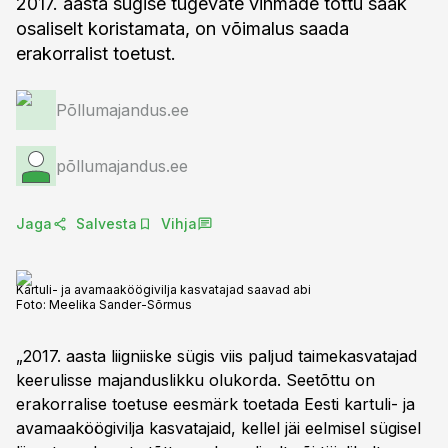
2017. aasta sügise tugevate vihmade tõttu saak
osaliselt koristamata, on võimalus saada
erakorralist toetust.
Põllumajandus.ee
põllumajandus.ee
Jaga
Salvesta
Vihja
Kartuli- ja avamaaköögivilja kasvatajad saavad abi
Foto:
Meelika Sander-Sõrmus
„2017. aasta liigniiske sügis viis paljud taimekasvatajad
keerulisse majanduslikku olukorda. Seetõttu on
erakorralise toetuse eesmärk toetada Eesti kartuli- ja
avamaaköögivilja kasvatajaid, kellel jäi eelmisel sügisel