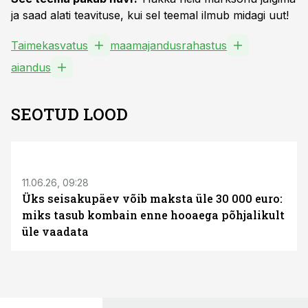
ja saad alati teavituse, kui sel teemal ilmub midagi uut!
Taimekasvatus
maamajandusrahastus
aiandus
SEOTUD LOOD
ST
11.06.26, 09:28
Üks seisakupäev võib maksta üle 30 000 euro:
miks tasub kombain enne hooaega põhjalikult
üle vaadata