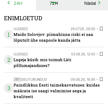
24H
72H
Nädal
ENIMLOETUD
UUDISED
29.07.26, 09:30
1
Maido Solovjov: piimahinna riski ei saa
lõputult ühe osapoole kanda jätta
UUDISED
03.08.26, 12:00
2
Lugeja küsib: mis toimub Läti
põllumajanduses?
SISUTURUNDUS
09.06.26, 16:46
ST
Paindlikkus Eesti taimekasvatuses: kuidas
3
määrata ise saagi valmimise aega ja
kvaliteeti