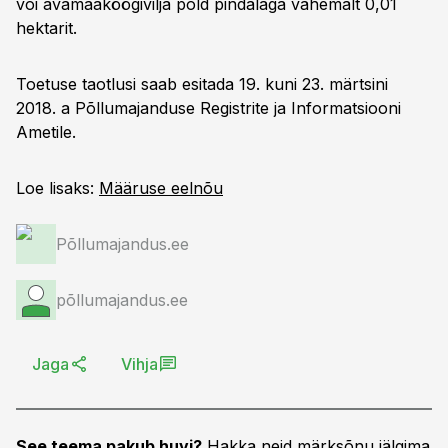
või avamaaköögivilja põld pindalaga vähemalt 0,01
hektarit.
Toetuse taotlusi saab esitada 19. kuni 23. märtsini
2018. a Põllumajanduse Registrite ja Informatsiooni
Ametile.
Loe lisaks:
Määruse eelnõu
Põllumajandus.ee
põllumajandus.ee
Jaga
Vihja
See teema pakub huvi?
Hakka neid märksõnu jälgima