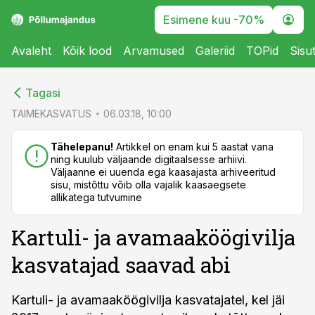
Esimene kuu -70%
Avaleht
Kõik lood
Arvamused
Galeriid
TOPid
Sisu
cebook
cebook
Tagasi
Twitter)
Twitter)
TAIMEKASVATUS
06.03.18, 10:00
kedIn
kedIn
Tähelepanu!
Artikkel on enam kui 5 aastat vana
ning kuulub väljaande digitaalsesse arhiivi.
ail
ail
Väljaanne ei uuenda ega kaasajasta arhiveeritud
sisu, mistõttu võib olla vajalik kaasaegsete
k
k
allikatega tutvumine
Kartuli- ja avamaaköögivilja
kasvatajad saavad abi
Kartuli- ja avamaaköögivilja kasvatajatel, kel jäi