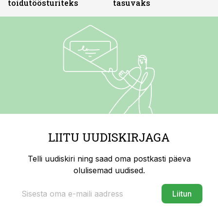
toidutöösturiteks
tasuvaks
LIITU UUDISKIRJAGA
Telli uudiskiri ning saad oma postkasti päeva
olulisemad uudised.
Liitun