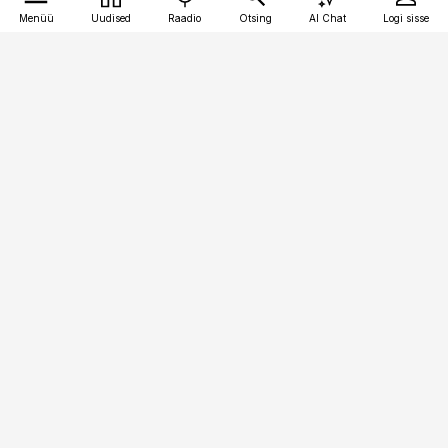
Menüü
Uudised
Raadio
Otsing
AI Chat
Logi sisse
Vana-Lõuna 39/1, 19094 Tallinn
(+372) 667 0111
pollumajandus@pollumajandus.ee
Telli
Reklaam
Firmast
Sisu kasutamisõigused
Ajakirjaniku
eetikakoodeks
Üldtingimused
Privaatsustingimused
Küpsiste poliitika
KKK
Eesti Meediaettevõtete
Eelistuste haldamine
Liit