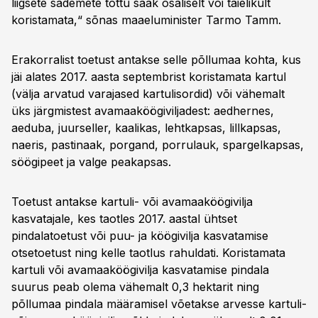
liigsete sademete tõttu saak osaliselt või täielikult
koristamata,“ sõnas maaeluminister Tarmo Tamm.
Erakorralist toetust antakse selle põllumaa kohta, kus
jäi alates 2017. aasta septembrist koristamata kartul
(välja arvatud varajased kartulisordid) või vähemalt
üks järgmistest avamaaköögiviljadest: aedhernes,
aeduba, juurseller, kaalikas, lehtkapsas, lillkapsas,
naeris, pastinaak, porgand, porrulauk, spargelkapsas,
söögipeet ja valge peakapsas.
Toetust antakse kartuli- või avamaaköögivilja
kasvatajale, kes taotles 2017. aastal ühtset
pindalatoetust või puu- ja köögivilja kasvatamise
otsetoetust ning kelle taotlus rahuldati. Koristamata
kartuli või avamaaköögivilja kasvatamise pindala
suurus peab olema vähemalt 0,3 hektarit ning
põllumaa pindala määramisel võetakse arvesse kartuli-