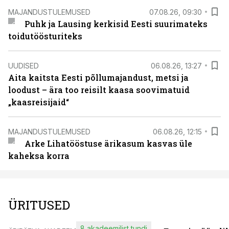
MAJANDUSTULEMUSED
07.08.26, 09:30
Puhk ja Lausing kerkisid Eesti suurimateks
toidutöösturiteks
UUDISED
06.08.26, 13:27
Aita kaitsta Eesti põllumajandust, metsi ja
loodust – ära too reisilt kaasa soovimatuid
„kaasreisijaid“
MAJANDUSTULEMUSED
06.08.26, 12:15
Arke Lihatööstuse ärikasum kasvas üle
kaheksa korra
ÜRITUSED
8 akadeemilist tundi