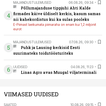
MAJANDUSTULEMUSED
06.08.26, 09:34
Põllumajanduse tippjuhi Ahti Kalde
firmades käive üldiselt kerkis, kasum samas
4
nii kahekordistus kui ka sulas pooleks
E-Piimast laekumata piimaraha on enam kui 1,2 miljonit
eurot
MAJANDUSTULEMUSED
07.08.26, 09:30
5
Puhk ja Lausing kerkisid Eesti
suurimateks toidutöösturiteks
UUDISED
04.08.26, 11:23
6
Linas Agro avas Muugal viljaterminali
VIIMASED UUDISED
SAATED
10.08.26, 09:15